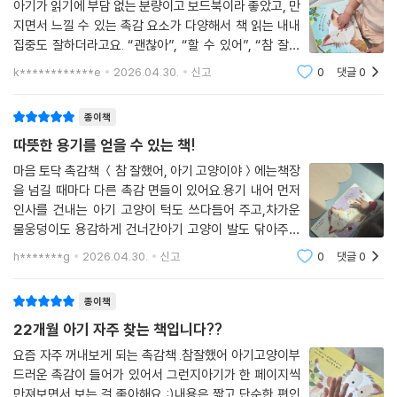
아기가 읽기에 부담 없는 분량이고 보드북이라 좋았고, 만
지면서 느낄 수 있는 촉감 요소가 다양해서 책 읽는 내내
집중도 잘하더라고요. “괜찮아”, “할 수 있어”, “참 잘했
어” 같은 따뜻한 말들이 자연스럽게 담겨 있어 아이에게
k************e
2026.04.30.
신고
0
댓글
0
긍정적인 말도 자주 들려줄 수 있어 좋았어요. 아기 고양
이가 나와서 아이도 흥미를 갖고
종이책
따뜻한 용기를 얻을 수 있는 책!
마음 토닥 촉감책 ＜참 잘했어, 아기 고양이야＞에는책장
을 넘길 때마다 다른 촉감 면들이 있어요.용기 내어 먼저
인사를 건내는 아기 고양이 턱도 쓰다듬어 주고,차가운
물웅덩이도 용감하게 건너간아기 고양이 발도 닦아주는
따뜻한 책이에요.얼마 전, 저희 아이가 큰 수술을 했는데
h*******g
2026.04.30.
신고
0
댓글
0
수술들 앞두고 함께 이 책을 읽으며아기 고양이처럼 용기
를 얻었답니다.”참 잘했어, 아기 고양이야”
종이책
22개월 아기 자주 찾는 책입니다??
요즘 자주 꺼내보게 되는 촉감책 .참잘했어 아기고양이부
드러운 촉감이 들어가 있어서 그런지아기가 한 페이지씩
만져보면서 보는 걸 좋아해요 :)내용은 짧고 단순한 편인