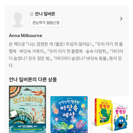
글
안나 밀버른
관심작가 알림신청
Anna Milbourne
쓴 책으로 『나는 깜깜한 게 (별로) 무섭지 않아요!』, 『우리 아기 첫 플
랩북 : 바닷속 거북이』, 『우리 아기 첫 플랩북 : 숲속 다람쥐』, 『어디어
디 숨었니? 모두 잠든 밤』, 『어디어디 숨었니? 바닷속 동물』 등이 있
다.
안나 밀버른
의 다른 상품