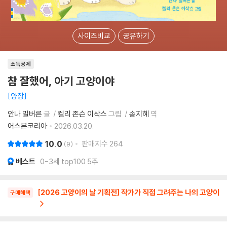
사이즈비교
공유하기
소득공제
참 잘했어, 아기 고양이야
양장
안나 밀버른
글
켈리 존슨 이삭스
그림
송지혜
역
어스본코리아
2026.03.20.
10.0
판매지수
264
9
베스트
0-3세 top100 5주
[2026 고양이의 날 기획전] 작가가 직접 그려주는 나의 고양이
구매혜택