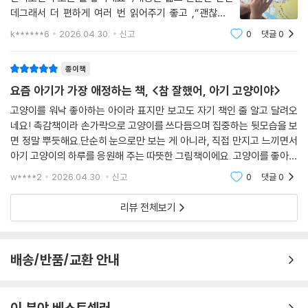
데그래서 더 편하게 여러 번 읽어주기 좋고 ,“괜찮아”,
“잘했어” 같은 말도 자연스럽게 건네게 되더라구요읽어
k******6
2026.04.30.
신고
0
댓글
0
주는 시간도 좋지만혼자 넘기면서 만지고 노는 시간까지
이어져서요즘은 활용도가 꽤 괜찮은 책 느낌
종이책
요즘 아기가 가장 애정하는 책, <참 잘했어, 아기 고양이야>
고양이를 워낙 좋아하는 아이라 표지만 보고도 자기 책인 줄 알고 달려오
네요! 촉감책이라 손가락으로 고양이를 쓰다듬으며 집중하는 뒷모습을 보
면 정말 뿌듯해요.단순히 눈으로만 보는 게 아니라, 직접 만지고 느끼면서
아기 고양이의 하루를 응원해 주는 따뜻한 그림책이에요. 고양이를 좋아하
는 아기라면 무조건 성공할 수밖에 없는 필수템! 오늘도 덕분에 몽글몽글
w****2
2026.04.30.
신고
0
댓글
0
한 독서 시간 보냈
리뷰 전체보기
배송/반품/교환 안내
이 분야 베스트셀러