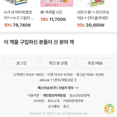
누가 내 머리에 똥쌌
뿅! 목욕할 시간
사과가 쿵! + 두드려 보
어? + 누구 그림자 일
아요 + 안아 줄게 세트
10
11,700
%
원
까? + 사과가 쿵! + 두
10
79,740
10
30,600
%
%
원
원
드려 보아요 + 재미있
는 내 얼굴 + 사랑해 사
랑해 사랑해 + 안아 줄
이 책을 구입하신 분들이 산 분야 책
게 세트
로그인
최근 본 상품
주문/배송
고객센터 1544-3800
티켓 1544-6399
중고샵 1566-4295
eBook 1:1문의/채팅상담
예스이십사(주) 사업자 정보
이용약관
개인정보처리방침
청소년보호정책
PC버전
회사소개
거래처관계자께
도서홍보
광고
Copyright © YES24 Corp. All Rights Reserved.