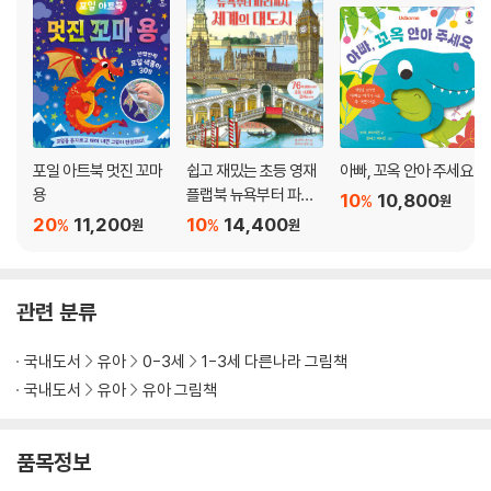
포일 아트북 멋진 꼬마
쉽고 재밌는 초등 영재
아빠, 꼬옥 안아 주세요
용
플랩북 뉴욕부터 파리
10
10,800
%
원
까지 세계의 대도시
20
11,200
10
14,400
%
%
원
원
관련 분류
국내도서
유아
0-3세
1-3세 다른나라 그림책
국내도서
유아
유아 그림책
품목정보