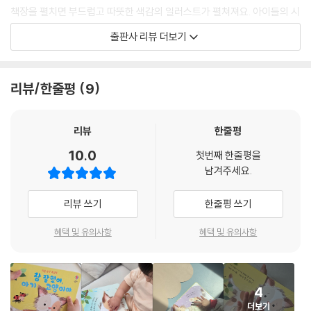
책장을 펼치면 부드럽고 따뜻한 색감의 일러스트가 펼쳐져요. 아이들의 시
선에서 바라보는 아기 고양이의 귀여운 몸짓과 표정이 생동감 있게 표현되
출판사 리뷰 더보기
어 아이들이 쉽게 몰입하고 공감할 수 있지요. 아기 고양이의 콧등, 발, 등,
턱, 배가 보들보들, 보송보송한 다섯 가지 촉감면으로 담겨 있어요. 오감을
자극하는 촉감을 경험하며 엄마, 아빠와 함께 읽어 보세요. 두뇌 발달과 안
리뷰/한줄평
9
정적인 애착 형성에 도움을 준답니다.
·
우리 아기에게 해 주고 싶은 응원과 칭찬의 말
리뷰
한줄평
세상에 첫발을 내딛는 아기 고양이에게는 아직 새롭고 낯선 일이 너무 많
10.0
첫번째 한줄평을
아요. 서툴게 하루하루를 경험해 나가는 우리 아이들과 닮아 있지요. 아기
남겨주세요.
고양이를 향한 응원과 칭찬은 엄마, 아빠가 우리 아이에게 항상 해 주고 싶
었던 말일 거예요. 엄마, 아빠의 따뜻한 음성으로 책을 읽어 주세요. 아이와
리뷰 쓰기
한줄평 쓰기
함께 아기 고양이의 부드러운 촉감 면을 토닥이며 응원의 말을 연습해 보
세요. 우리 아이들의 마음에도 용기와 자신감이 피어나고, 다른 사람을 위
혜택 및 유의사항
혜택 및 유의사항
로하고 공감하는 마음이 자라날 거예요.
4
더보기