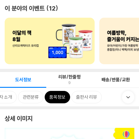
이 분야의 이벤트
12
리뷰/한줄평
도서정보
배송/반품/교환
9
자 소개
관련분류
품목정보
출판사 리뷰
상세 이미지