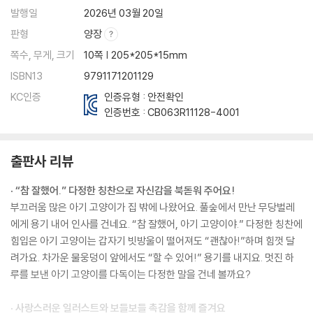
발행일
2026년 03월 20일
판형
양장
쪽수, 무게, 크기
10쪽 | 205*205*15mm
ISBN13
9791171201129
KC인증
인증유형 : 안전확인
인증번호 :
CB063R11128-4001
출판사 리뷰
· “참 잘했어.” 다정한 칭찬으로 자신감을 북돋워 주어요!
부끄러움 많은 아기 고양이가 집 밖에 나왔어요. 풀숲에서 만난 무당벌레
에게 용기 내어 인사를 건네요. “참 잘했어, 아기 고양이야.” 다정한 칭찬에
힘입은 아기 고양이는 갑자기 빗방울이 떨어져도 “괜찮아!”하며 힘껏 달
려가요. 차가운 물웅덩이 앞에서도 “할 수 있어!” 용기를 내지요. 멋진 하
루를 보낸 아기 고양이를 다독이는 다정한 말을 건네 볼까요?
· 사랑스러운 일러스트와 보들보들 촉감을 함께 즐겨요