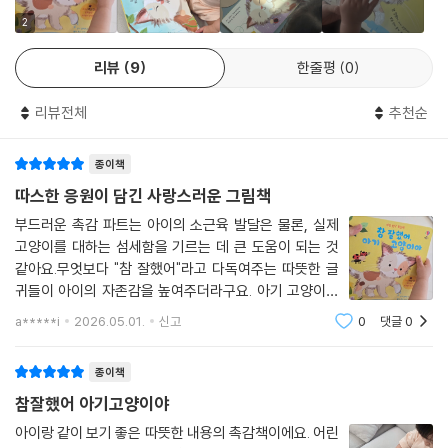
2
리뷰
9
한줄평
0
리뷰전체
추천순
종이책
따스한 응원이 담긴 사랑스러운 그림책
부드러운 촉감 파트는 아이의 소근육 발달은 물론, 실제
고양이를 대하는 섬세함을 기르는 데 큰 도움이 되는 것
같아요.무엇보다 "참 잘했어"라고 다독여주는 따뜻한 글
귀들이 아이의 자존감을 높여주더라구요. 아기 고양이를
응원하며 아이 스스로도 성장하는 느낌이랄까요? ^^그
a*****i
2026.05.01.
신고
0
댓글
0
림체도 너무 사랑스럽고, 고양이를 반려하는 가정이라면
아이와 고양이가 서로를 이해하는 소중한 시간을
종이책
참잘했어 아기고양이야
아이랑 같이 보기 좋은 따뜻한 내용의 촉감책이에요. 어린