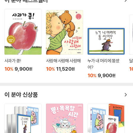
사과가 쿵!
사랑해 사랑해 사랑해
누가 내 머리에 똥쌌
달
어?
10
9,900
10
11,520
1
%
%
원
원
10
9,900
%
원
이 분야 신상품