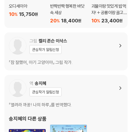
오디세이아
반짝반짝 행복한 바닷
괴물이랑 맛있게 밥 먹
속 세상
자! + 공룡이랑 골고루
10
15,750
%
원
밥 먹자! 세트
20
18,400
10
23,400
%
%
원
원
그림
켈리 존슨 이삭스
관심작가 알림신청
『참 잘했어, 아기 고양이야』 그림 작가.
역
송지혜
관심작가 알림신청
『열려라 까꿍! 나의 하루』를 번역했다.
송지혜
의 다른 상품