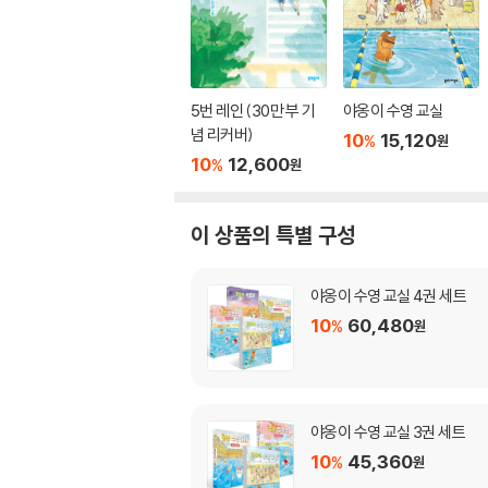
5번 레인 (30만 부 기
야옹이 수영 교실
념 리커버)
10
15,120
%
원
10
12,600
%
원
이 상품의 특별 구성
야옹이 수영 교실 4권 세트
10
60,480
%
원
야옹이 수영 교실 3권 세트
10
45,360
%
원