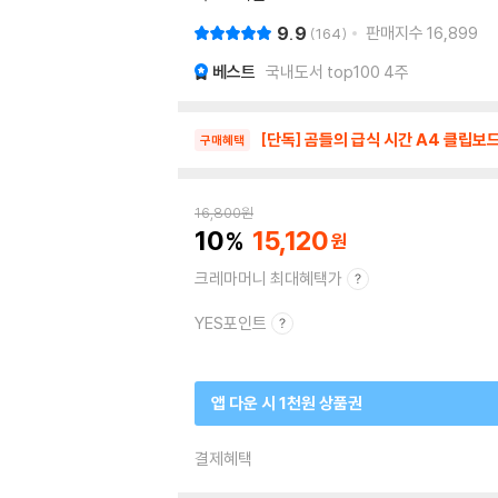
9.9
판매지수
16,899
164
베스트
국내도서 top100 4주
[단독] 곰들의 급식 시간 A4 클립보드
구매혜택
16,800
원
10
15,120
크레마머니 최대혜택가
YES포인트
앱 다운 시 1천원 상품권
결제혜택