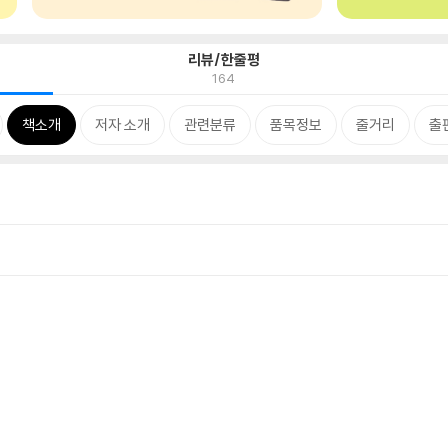
리뷰/한줄평
164
책소개
저자 소개
관련분류
품목정보
줄거리
출