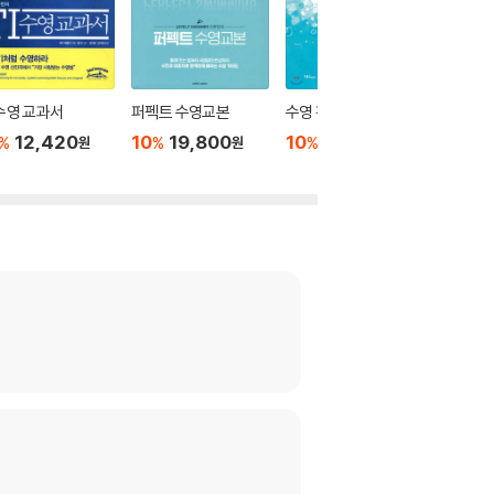
 수영 교과서
퍼펙트 수영교본
수영 팬티
수영 마
12,420
10
19,800
10
15,300
10
1
%
%
%
%
원
원
원