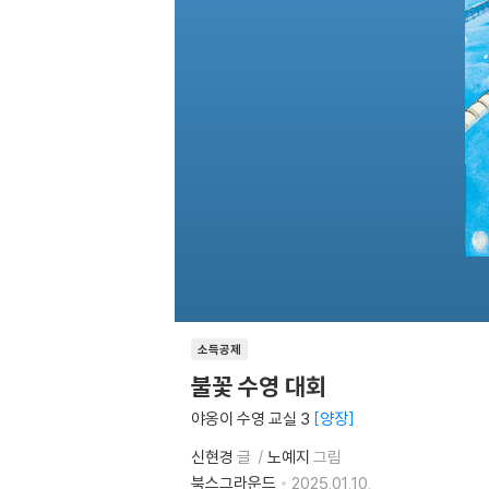
소득공제
불꽃 수영 대회
야옹이 수영 교실 3
양장
신현경
글
노예지
그림
북스그라운드
2025.01.10.