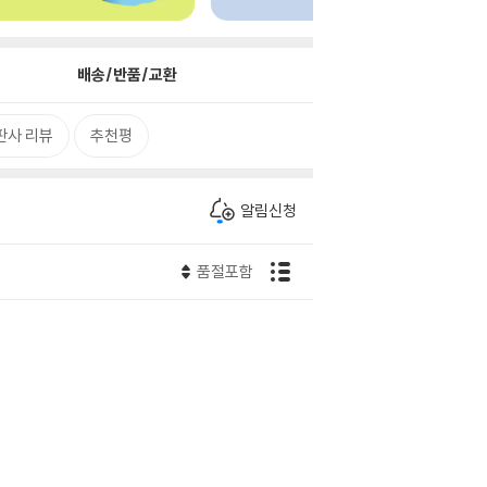
배송/반품/교환
판사 리뷰
추천평
알림신청
품절포함