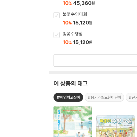
10
45,360
%
원
불꽃 수영 대회
10
15,120
%
원
벚꽃 수영장
10
15,120
%
원
이 상품의 태그
#헤엄치고싶어
#용기가필요한어린이
#끈