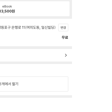
eBook
13,500
원
등포구 은행로 11(여의도동, 일신빌딩)
변경
무료
가게에서 팔기