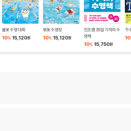
불꽃 수영 대회
벚꽃 수영장
진조쌤 35일 기적의 수
TI
영책
10
15,120
10
15,120
10
%
%
원
원
10
15,750
%
원