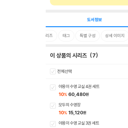
도서정보
시리즈
태그
특별 구성
상세 이미지
이 상품의 시리즈
7
전체선택
야옹이 수영 교실 4권 세트
10
60,480
%
원
모두의 수영장
10
15,120
%
원
야옹이 수영 교실 3권 세트