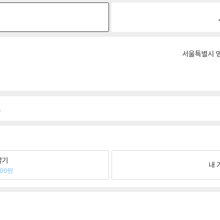
원
서울특별시 영
.
팔기
내 
100원