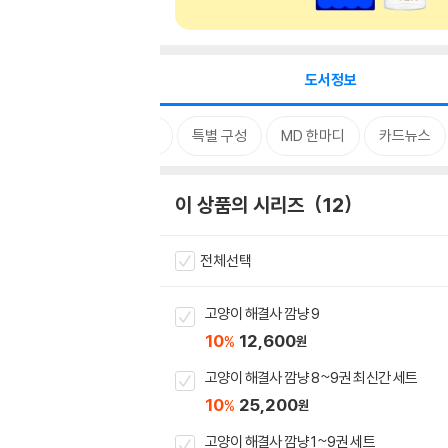
도서정보
시리즈
태그
특별 구성
MD 한마디
카드뉴스
이 상품의 시리즈
12
전체선택
고양이 해결사 깜냥 9
10
12,600
%
원
고양이 해결사 깜냥 8~9권 최신간 세트
10
25,200
%
원
고양이 해결사 깜냥 1~9권 세트