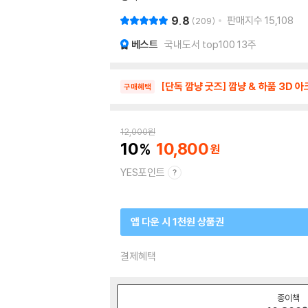
9.8
판매지수
15,108
209
베스트
국내도서 top100 13주
[단독 깜냥 굿즈] 깜냥 & 하품 3D 
구매혜택
12,000
원
10
10,800
YES포인트
앱 다운 시 1천원 상품권
결제혜택
종이책