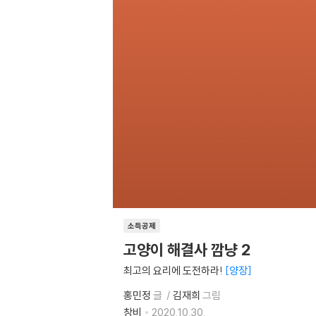
소득공제
고양이 해결사 깜냥 2
최고의 요리에 도전하라!
양장
홍민정
글
김재희
그림
창비
2020.10.30.