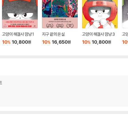
고양이 해결사 깜냥 1
지구 끝의 온실
고양이 해결사 깜냥 3
고양
10
10,800
10
16,650
10
10,800
10
%
%
%
원
원
원
트