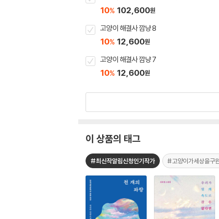
10
102,600
%
원
고양이 해결사 깜냥 8
10
12,600
%
원
고양이 해결사 깜냥 7
10
12,600
%
원
이 상품의 태그
#최신작알림신청인기작가
#고양이가세상을구