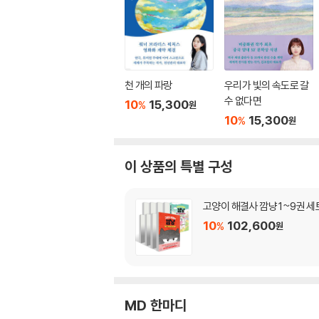
천 개의 파랑
우리가 빛의 속도로 갈
수 없다면
10
15,300
%
원
10
15,300
%
원
이 상품의 특별 구성
고양이 해결사 깜냥 1~9권 세
10
102,600
%
원
MD 한마디