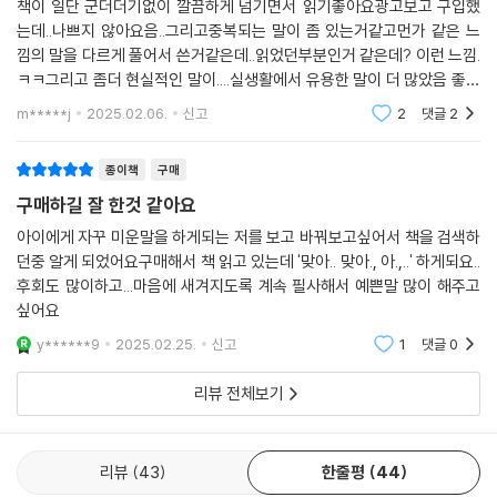
책이 일단 군더더기없이 깔끔하게 넘기면서 읽기좋아요광고보고 구입했
는데..나쁘지 않아요음..그리고중복되는 말이 좀 있는거같고먼가 같은 느
낌의 말을 다르게 풀어서 쓴거같은데..읽었던부분인거 같은데? 이런 느낌.
ㅋㅋ그리고 좀더 현실적인 말이....실생활에서 유용한 말이 더 많았음 좋았
을텐데간단하고 기억에 남는..ㅠ아쉽네요
m*****j
2025.02.06.
신고
2
댓글
2
종이책
구매
구매하길 잘 한것 같아요
아이에게 자꾸 미운말을 하게되는 저를 보고 바꿔보고싶어서 책을 검색하
던중 알게 되었어요구매해서 책 읽고 있는데 '맞아.. 맞아., 아.,..' 하게되요..
후회도 많이하고...마음에 새겨지도록 계속 필사해서 예쁜말 많이 해주고
싶어요
y******9
2025.02.25.
신고
1
댓글
0
리뷰 전체보기
리뷰
43
한줄평
44