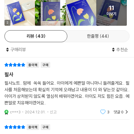
다는 생각으로 매일 필사를 하면 기적과도 같은 변화가 일어날 거예
11
요.”(본문 중에서)
더보기
본문에 구성된 ‘부모를 위한 예쁜 말 수업’에서는 실제 가정에서 맞닥뜨리
는 문제 상황과 아이의 성향별로 어떤 말을 해야 할지 자세히 다룬다. 아이
2
가 도전 앞에서 망설일 때, 늦잠을 자거나 잘 일어나지 않을 때, 말을 거치
리뷰
43
한줄평
44
고 못되게 할 때, 자기주장만 할 때, 친구 관계에서 어려움을 겪을 때 등등
다양한 유형에 필요한 말을 알 수 있다. 또한 글쓰기에 관심이 없던 저자를
구매리뷰
추천순
책 100여 권을 쓰는 작가로 키워낸 어머니의 말씀처럼 작가의 경험담이 묻
어난 일화는 독자들의 마음을 울리며 이해를 돕는다.
종이책
구매
《아이에게 들려주는 부모의 예쁜 말 필사 노트》를 읽고, 지금 아이에게 어
떻게 말하고 있는지 돌아보자. 실제 생활에서 부모들이 흔히 잘못하는 말
필사
습관을 바꾸고, 아이에게 필요한 예쁜 말을 낭독하며 필사하는 지면이 다
필사노트.. 맘에 쏙쏙 들어요.. 아이에게 예쁜말 마니마니 들려줄게요.. 필
양하게 구성되어 있다. 필사하며 마음에 담았던 예쁜 말을 아이에게 건네
사를 처음해보는데 확실히 기억에 오래남고 내용이 더 와 닿는것 같아요..
보고, 아이의 반응은 어땠는지, 오늘과 내일을 기록하며 하루를 마무리하
아이가 상처받지 않도록 열심히 배워야겠어요.. 아이도 저도 힘든 요즘.. 예
는 하루가 계속된다면 아이가 살아갈 세계도 바뀔 것이다.
쁜말로 치유해야겠어요..
c***3
2024.12.01.
신고
3
댓글
0
종이책
구매