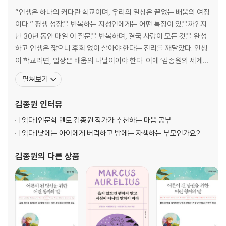
아이가 늘 당신을 지켜본다는 사실을 잊지 마세요
“인생은 하나의 커다란 학교이며, 우리의 일상은 끝없는 배움의 여정
부모의 자존감은 유산처럼 대물림됩니다
이다.” 평생 성장을 반복하는 지성인에게는 어떤 특징이 있을까? 지
부부 싸움은 반드시 화해하는 과정까지 보여 주세요
난 30년 동안 매일 이 질문을 반복하며, 결국 사랑이 모든 것을 완성
운동하는 부모가 가정의 분위기를 바꿉니다
하고 인생은 짧으니 후회 없이 살아야 한다는 진리를 깨달았다. 인생
근사한 아빠가 되기 위한 7가지 방법
이 학교라면, 일상은 배움의 나날이어야 한다. 이에 ‘김종원의 세계철
아이에게 ‘착하다’는 말보다 더 효과적인 칭찬은 무엇일까요?
학전집’을 구상했고, 괴테를 시작으로 그 농밀한 여정을 이어가고 있
펼쳐보기
‘적당히’라는 말 대신 ‘충분히’로 힘을 내게 도와주세요
다. 저서로는 《너에게 들려주는 단단한 말》, 《글은 어떻게 삶이 되는
삶을 대하는 아이의 태도를 근사하게 바꾸는 말
가》, 《인간은 노력하는 한 방황한다》, 《내 언어의 한계는 내 세계의
김종원
인터뷰
아이의 잠자리는 아이와 나누는 하루의 마지막입니다
한계이다》, 《나의 현재만이 나의 유
횡단보도에서 자전거를 끌고 가면 일어나는 놀라운 일
[읽다]
인문학 멘토 김종원 작가가 추천하는 마음 공부
★나를 돌아보는 시간
[읽다]
낮에는 아이에게 버럭하고 밤에는 자책하는 부모인가요?
3장 단단한 내면을 키우며 관계 맺기
삶의 주인공으로 살게 하는 질문은 따로 있다
김종원
의 다른 상품
친구 관계를 맺기 시작한 아이에게 필요한 조언
인사를 잘하는 아이가 살면서 좋은 기회를 자주 얻습니다
친구에 대한 사소한 질문이 아이에게 위험한 이유
아빠의 다정한 말이 아이를 한 뼘 더 자라게 합니다
편식하는 태도를 바꾸면 새로운 세상을 만납니다