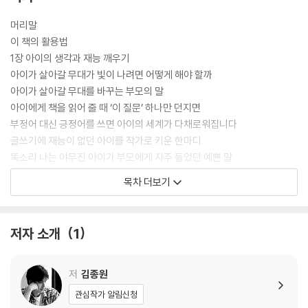
머리말
이 책의 활용법
1장 아이의 생각과 재능 깨우기
아이가 살아갈 무대가 빛이 나려면 어떻게 해야 할까
아이가 살아갈 무대를 바꾸는 부모의 말
아이에게 책을 읽어 줄 때 ‘이 질문’ 하나만 던지면
부정어 대신 긍정어를 쓰면 아이의 세계가 다채로워집니다
글쓰기에 재능이 없던 아이를 작가로 키운 한마디
똑소리 나는 야무진 아이가 부모에게 자주 들었던 예쁜 말
서로 좋은 기분을 지키면서도 아이를 지혜롭게 혼내는 법
목차 더보기
아이의 두뇌 성장을 최대로 자극하는 부모의 말
아이가 문제 상황을 스스로 극복하도록 도와주려면
‘하고 싶은 일’이 아닌 ‘지금 할 수 있는 일’
저자 소개
1
말꼬리를 잡는 아이에게 할 수 있는 멋진 반응
★아이와 함께하는 하루
저
김종원
2장 삶을 바라보는 태도
관심작가 알림신청
부모의 말과 태도가 아이의 삶을 바꾼다