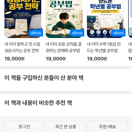
내 아이 중학교 첫 시험
내 아이 초등 성적을 결
내 아이 수학 1등급 만
내
성공시키는 공부 전략
정하는 문해력 공부법
드는 학년별 공부법
럼
도
19,000
19,000
19,000
1
원
원
원
이 책을 구입하신 분들이 산 분야 책
이 책과 내용이 비슷한 추천 책
로그인
최근 본 상품
주문/배송