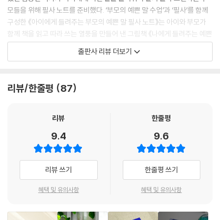
모들을 위해 필사 노트를 준비했다. ‘부모의 예쁜 말 수업’과 ‘필사’를 함께
구성한 《아이에게 들려주는 부모의 예쁜 말 필사 노트》는 아이와 부모가
함께 책을 읽고 따라 쓰는 열풍을 만들어 낸 그림책 《나에게 들려주는 예쁜
말》의 부모용 저서로, 직접 낭독하고 필사할 수 있도록 구성되어 있다.
출판사 리뷰 더보기
아이가 사랑받는 사람으로 성장하고, 자기 자신을 믿고 사랑하며, 삶의 무
대에서 주인공이 되어 살아가는 것은 모든 부모의 바람이다. 아이가 자기
일을 스스로 해내고, 밝고 긍정적으로 생각하며, 적극적으로 행동하도록
리뷰/한줄평
87
키우려면 어떻게 해야 할까? 부모의 말에 답이 있다. 부모의 예쁜 말이 아
이를 바꾸고, 아이에게 기적을 선물한다.
그런데 아이에게 하는 말의 중요성은 알지만 실천으로 옮기기는 쉽지 않
리뷰
한줄평
다. 작가도 어렸을 때에는 부모님을 보며 더 따뜻하게 말해 주길 바랐지만,
9.4
9.6
그때 그 마음을 다 잊고 아이에게 ‘말로 주는 상처를 대물림’하는 자신의 모
습을 보며 마음이 아팠다고 털어놓는다. 그리고 아이게 예쁜 말을 들려주
는 방법으로 ‘필사’를 강조한다.
리뷰 쓰기
한줄평 쓰기
“아이에게 마음을 예쁘게 표현하고 싶은데 마음처럼 되지 않는 이유는, 아
이를 사랑하지 않거나 마음속에서 꺼내지 못하는 것이 아니라, 그런 언어
혜택 및 유의사항
혜택 및 유의사항
가 내 안에 없기 때문입니다. 나 자신도 평생 부모님께 들어 본 적이 없는
말이니까요. 하지만 ‘논리에 맞는 정답’이 아닌, ‘마음에 맞는 말’을 들려준