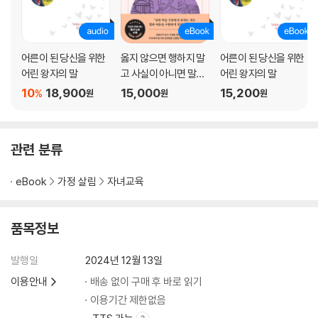
부모가 자신의 말을 제대로 끝내야 아이도 자기 일을 해냅니다
조금 느린 아이를 키운다면 꼭 이렇게 말해 주세요
아이의 자기주도성을 빠르게 키우는 ‘가능성의 언어’
자기 역할을 하는 주도적인 아이로 키우려면
어른이 된 당신을 위한
옳지 않으면 행하지 말
어른이 된 당신을 위한
친절과 양보를 강요하면 ‘착한 사람’이라는 가면을 쓰게 됩니다
어린 왕자의 말
고 사실이 아니면 말하
어린 왕자의 말
★아이와 함께하는 하루
지 마라
10
18,900
15,000
15,200
%
원
원
원
4장 세상을 살아가는 힘
아이에게 사랑을 제대로 전하면 자존감이 커진다
아이의 단점을 장점으로 바꾸는 건 부모의 몫입니다
관련 분류
부모의 지혜로운 질문으로 아이 인생의 수준이 달라집니다
아이의 자존감을 키워 주는 ‘애착 언어’
eBook
가정 살림
자녀교육
사소한 걸 자꾸 확인하는 아이는 대체 왜 그럴까요?
잔소리 대신 스스로 움직일 수 있는 말을 들려주세요
아이가 넘어지거나 실패했을 때 용기와 희망을 주는 말
품목정보
아이의 자존감을 키워 주는 건 칭찬이 아닌 격려입니다
주변에 휘둘리지 않는 단단한 내면을 길러 주세요
발행일
2024년 12월 13일
아이의 7가지 신호를 읽고 속마음을 알아주세요
이용안내
배송 없이 구매 후 바로 읽기
내 아이를 사랑받으며 잘 자란 아이로 키우는 부모의 태도
이용기간 제한없음
★나를 돌아보는 시간