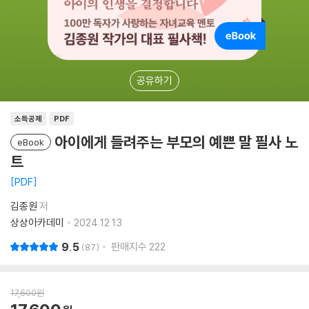
공유하기
소득공제
PDF
아이에게 들려주는 부모의 예쁜 말 필사 노
eBook
트
PDF
김종원
저
상상아카데미
2024.12.13.
9.5
판매지수
222
87
17,600
원