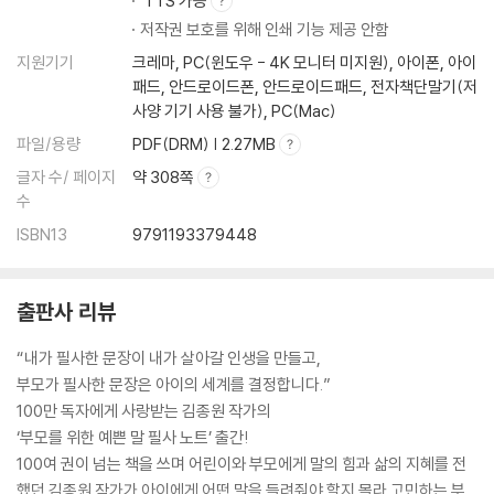
TTS 가능
5장 지성과 인성을 키우는 방법
저작권 보호를 위해 인쇄 기능 제공 안함
부모의 시작은 아이에게 기적의 시작이다
지원기기
크레마, PC(윈도우 - 4K 모니터 미지원), 아이폰, 아이
지성과 인성 모두 뛰어난 아이로 키우는 ‘왜냐하면’
패드, 안드로이드폰, 안드로이드패드, 전자책단말기(저
창문을 닫을 때도 일어나는 아이 삶의 기적
사양 기기 사용 불가), PC(Mac)
아이의 생각을 확장하는 가지 대화 주제
파일/용량
PDF(DRM) | 2.27MB
제대로 화를 내는 아이가 자기 감정의 주인이 됩니다
아이와 함께 필사하면 마음이 예뻐지는 다정한 말
글자 수/ 페이지
약 308쪽
공포를 자극하는 서툰 위로를 격려의 말로 바꿔 주세요
수
하루 4시간 스마트폰만 보며 사는 아이를 바꾼 한마디
ISBN13
9791193379448
마음과 생각을 잘 표현하는 아이로 키우는 따뜻한 말
긍정적으로 말하는 아이가 회복탄력성도 높습니다
아이를 자연스럽게 독서의 세계로 이끄는3 가지 말
출판사 리뷰
혼자 있는 시간을 사랑하면 책과 연필을 쥐게 됩니다
★아이와 함께하는 하루
“내가 필사한 문장이 내가 살아갈 인생을 만들고,
부모가 필사한 문장은 아이의 세계를 결정합니다.”
100만 독자에게 사랑받는 김종원 작가의
‘부모를 위한 예쁜 말 필사 노트’ 출간!
100여 권이 넘는 책을 쓰며 어린이와 부모에게 말의 힘과 삶의 지혜를 전
했던 김종원 작가가 아이에게 어떤 말을 들려줘야 할지 몰라 고민하는 부