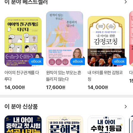
이 분야 베스트셀러
아이의 친구관계를 다
원칙이 있는 부모는 흔
내 아이를 위한 감정코
다
루다
들리지 않는다
칭
1
14,000
17,600
14,000
원
원
원
이 분야 신상품