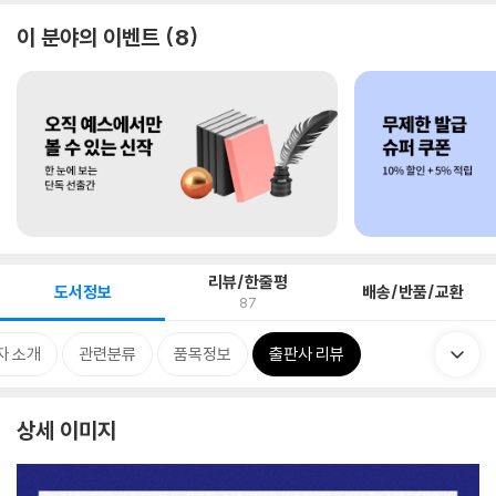
이 분야의 이벤트
8
리뷰/한줄평
도서정보
배송/반품/교환
87
자 소개
관련분류
품목정보
출판사 리뷰
상세 이미지