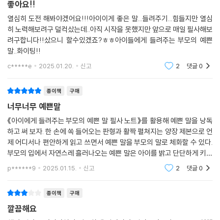
좋아요!!
열심히 도전 해봐야겠어요!!!아이이게 좋은 말...들려주기...힘들지만 열심
히 노력해보려구 덜컥샀는데..아직 시작을 못했지만 앞으로 매일 필사해보
려구합니다!!샀으니 할수있겠죠?ㅎㅎ아이들에게 들려주는 부모의 예쁜
말..화이팅!!
c*****e
2025.01.20.
신고
2
댓글
0
종이책
구매
너무너무 예쁜말
《아이에게 들려주는 부모의 예쁜 말 필사 노트》를 활용해 예쁜 말을 낭독
하고 써 보자. 한 손에 쏙 들어오는 판형과 활짝 펼쳐지는 양장 제본으로 언
제 어디서나 편안하게 읽고 쓰면서 예쁜 말을 부모의 말로 체화할 수 있다.
부모의 입에서 자연스레 흘러나오는 예쁜 말은 아이를 밝고 단단하게 키우
는 자양분이 될 것이다.
p******9
2025.01.15.
신고
2
댓글
0
종이책
구매
깔끔해요