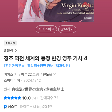
사이즈비교
공유하기
소득공제
S 블랙
정조 역전 세계의 동정 변경 영주 기사 4
초판한정부록 : 책갈피+양면 커버 (책과랩핑)
미치조
저
메론22
그림
현노을
역
소미미디어
2024.12.12.
원제
貞操逆?世界の童貞?境領主騎士
10.0
판매지수
72
5
베스트
라이트노벨 top20 1주