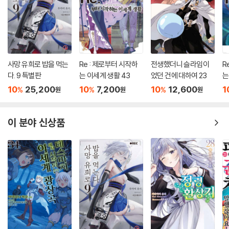
사망 유희로 밥을 먹는
Re : 제로부터 시작하
전생했더니 슬라임이
R
다. 9 특별판
는 이세계 생활 43
었던 건에 대하여 23
는
10
25,200
10
7,200
10
12,600
1
%
%
%
원
원
원
이 분야 신상품