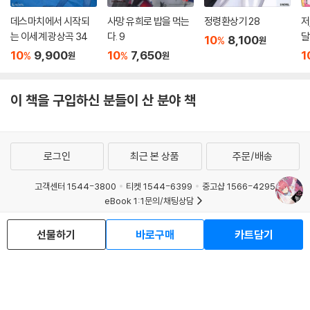
데스마치에서 시작되
사망 유희로 밥을 먹는
정령환상기 28
저
는 이세계 광상곡 34
다. 9
달
10
8,100
%
원
10
9,900
10
7,650
1
%
%
원
원
이 책을 구입하신 분들이 산 분야 책
로그인
최근 본 상품
주문/배송
고객센터 1544-3800
티켓 1544-6399
중고샵 1566-4295
eBook 1:1문의/채팅상담
예스이십사(주) 사업자 정보
선물하기
바로구매
카트담기
이용약관
개인정보처리방침
청소년보호정책
PC버전
회사소개
거래처관계자께
도서홍보
광고
Copyright © YES24 Corp. All Rights Reserved.
MATOM6