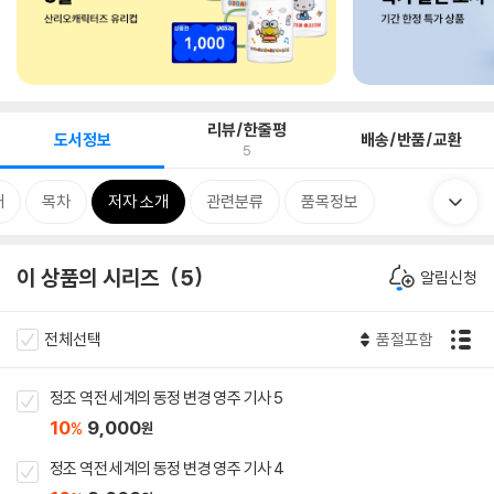
리뷰/한줄평
도서정보
배송/반품/교환
5
개
목차
저자 소개
관련분류
품목정보
이 상품의 시리즈
5
알림신청
전체선택
품절포함
정조 역전 세계의 동정 변경 영주 기사 5
10
9,000
%
원
정조 역전 세계의 동정 변경 영주 기사 4