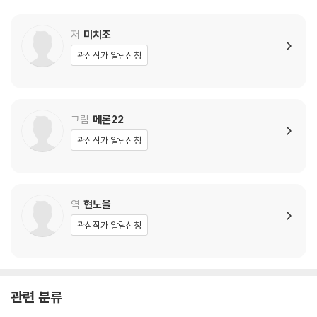
제78화 개연성의 범죄
제79화 사랑하는 아이야, 친히 원수를 갚지 말라
저
미치조
제80화 지옥의 복수심이 내 마음에 끓어오르고
관심작가 알림신청
제81화 나는 사라져버린 것을 안다
제82화 격정
제83화 부디 나와 왈츠를
제84화 축복받기를
그림
메론22
제85화 강하고 덧없는 자들
관심작가 알림신청
제86화 선을 가늠하며
외전 은을 주마
외전 발리에르의 지방 순회
역
현노을
외전 장미원에 노랫소리를 IF 굿 엔딩
관심작가 알림신청
관련 분류