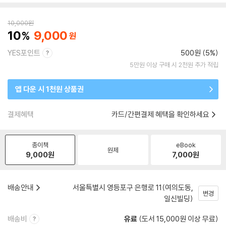
10,000
원
10
9,000
YES포인트
500원 (5%)
5만원 이상 구매 시 2천원 추가 적립
앱 다운 시 1천원 상품권
결제혜택
카드/간편결제 혜택을 확인하세요
종이책
eBook
원제
9,000
원
7,000
원
배송안내
서울특별시 영등포구 은행로 11(여의도동,
변경
일신빌딩)
배송비
유료
(도서 15,000원 이상 무료)