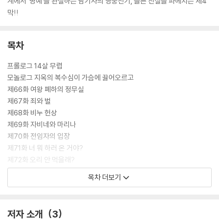
계에서 ‘명예’를 관철하는 남기사의 영웅전기, 슬픈 진실을 파헤치는 제4
막!!
목차
프롤로그 14살 무렵
모놀로그 지옥의 복수심이 가슴에 끓어오르고
제66화 여왕 폐하의 정무실
제67화 죄와 벌
제68화 비누 헌상
제69화 자비네와 마리나
제70화 전임자의 입장
제71화 너 뭐 하러 온 거야?
제72화 오리 안 먹을래?
제73화 유레카!
목차 더보기
제74화 로베르트의 사인
제75화 미하엘에 대하여
제76화 로베르트에 대하여
저자 소개
3
제77화 살의 유무는 상관없다