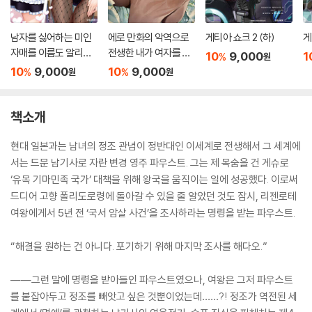
남자를 싫어하는 미인
에로 만화의 악역으로
게티아 쇼크 2 (하)
게
자매를 이름도 알리지
전생한 내가 여자를 빼
10
9,000
1
%
원
않고 구해주면 어떻게
앗지 않고도 행복해지
10
9,000
10
9,000
%
%
원
원
될까? 8
는 방법 2
책소개
현대 일본과는 남녀의 정조 관념이 정반대인 이세계로 전생해서 그 세계에
서는 드문 남기사로 자란 변경 영주 파우스트. 그는 제 목숨을 건 게슈로
‘유목 기마민족 국가’ 대책을 위해 왕국을 움직이는 일에 성공했다. 이로써
드디어 고향 폴리도로령에 돌아갈 수 있을 줄 알았던 것도 잠시, 리젠로테
여왕에게서 5년 전 ‘국서 암살 사건’을 조사하라는 명령을 받는 파우스트.
“해결을 원하는 건 아니다. 포기하기 위해 마지막 조사를 해다오.”
――그런 말에 명령을 받아들인 파우스트였으나, 여왕은 그저 파우스트
를 붙잡아두고 정조를 빼앗고 싶은 것뿐이었는데……?! 정조가 역전된 세