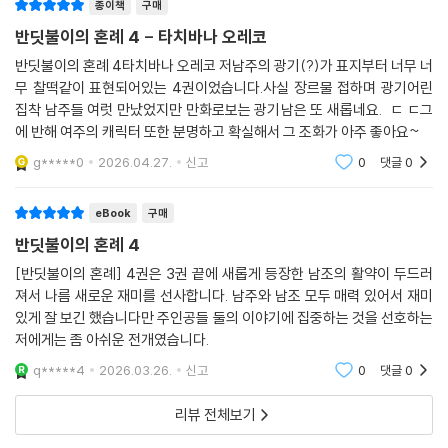
종이책
구매
반딧불이의 혼례 4 - 타치바나 오레코
반딧불이의 혼례 4타치바나 오레코 저남주의 광기(?)가 표지부터 너무 너
무 찰떡같이 표현되어있는 4권이었습니다.사실 장르물 접하며 광기어린
집착 남주들 여럿 만났었지만 만화로보는 광기남은 또 새롭네요. ㄷ ㄷ그
에 반해 여주의 캐릭터 또한 분명하고 확실해서 그 조화가 아주 좋아요~
g*****0
2026.04.27.
신고
0
댓글
0
eBook
구매
반딧불이의 혼례 4
[반딧불이의 혼례] 4권은 3권 끝에 새롭게 등장한 남조의 활약이 두드러
져서 나름 새로운 재미를 선사합니다. 남주와 남조 모두 매력 있어서 재미
있게 잘 보긴 했습니다만 주인공들 둘의 이야기에 집중하는 것을 선호하는
저에게는 좀 아쉬운 전개였습니다.
q*****4
2026.03.26.
신고
0
댓글
0
리뷰 전체보기