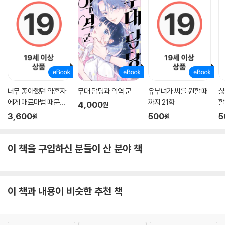
너무 좋아했던 약혼자
무대 담당과 악역 군
유부녀가 씨를 원할 때
싫
에게 매료마법 때문에
까지 21화
할
4,000
원
약혼파기당했습니다
7
3,600
500
5
원
원
이 책을 구입하신 분들이 산 분야 책
이 책과 내용이 비슷한 추천 책