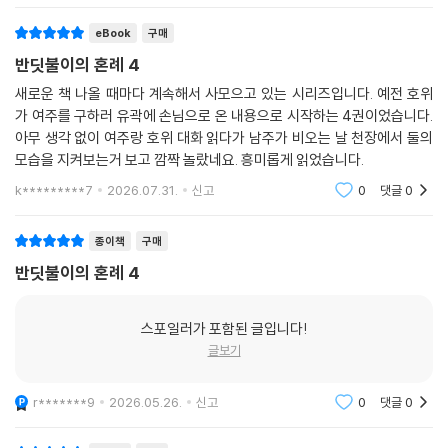
eBook
구매
반딧불이의 혼례 4
새로운 책 나올 때마다 계속해서 사모으고 있는 시리즈입니다. 예전 호위
가 여주를 구하러 유곽에 손님으로 온 내용으로 시작하는 4권이었습니다.
아무 생각 없이 여주랑 호위 대화 읽다가 남주가 비오는 날 천장에서 둘의
모습을 지켜보는거 보고 깜짝 놀랐네요. 흥미롭게 읽었습니다.
k*********7
2026.07.31.
신고
0
댓글
0
종이책
구매
반딧불이의 혼례 4
스포일러가 포함된 글입니다!
글보기
r*******9
2026.05.26.
신고
0
댓글
0