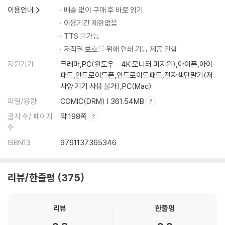
이용안내
배송 없이 구매 후 바로 읽기
이용기간 제한없음
TTS 불가능
저작권 보호를 위해 인쇄 기능 제공 안함
지원기기
크레마,PC(윈도우 - 4K 모니터 미지원),아이폰,아이
패드,안드로이드폰,안드로이드패드,전자책단말기(저
사양 기기 사용 불가),PC(Mac)
파일/용량
COMIC(DRM) | 361.54MB
글자 수/ 페이지
약 198쪽
수
ISBN13
9791137365346
리뷰/한줄평
375
리뷰
한줄평