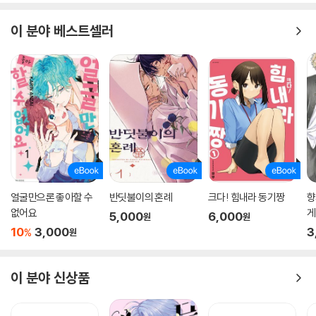
이 분야 베스트셀러
얼굴만으론 좋아할 수
반딧불이의 혼례
크다! 힘내라 동기짱
향
없어요
게
5,000
6,000
원
원
10
3,000
3
%
원
이 분야 신상품