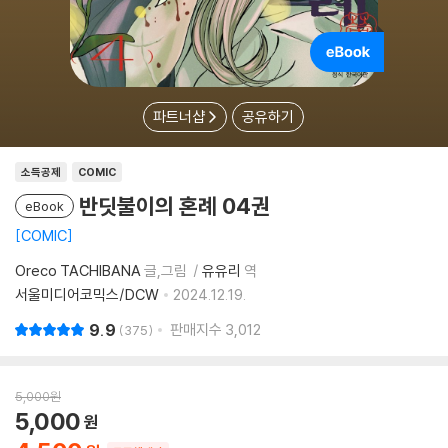
파트너샵
공유하기
소득공제
COMIC
반딧불이의 혼례 04권
eBook
COMIC
Oreco TACHIBANA
글,그림
유유리
역
서울미디어코믹스/DCW
2024.12.19.
9.9
판매지수
3,012
375
5,000
원
5,000