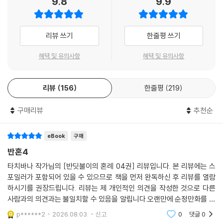
9.8
9.9
리뷰 쓰기
한줄평 쓰기
혜택 및 유의사항
혜택 및 유의사항
리뷰
156
한줄평
219
구매리뷰
추천순
eBook
구매
반혼4
타치바나 작가님의 [반딧불이의 혼례 04권] 리뷰입니다. 본 리뷰에는 스
포일러가 포함되어 있을 수 있으므로 책을 먼저 완독하신 후 리뷰를 열람
하시기를 권장드립니다. 리뷰는 제 개인적인 의견을 작성한 것으로 다른
사람과의 의견과는 불일치할 수 있음을 알립니다.오랜만에 순정만화를 봤
더니 좋네요 ㅎㅎ 스토리가 흥미진진해 재밌게 읽었습니다
p******2
2026.08.03.
신고
0
댓글
0