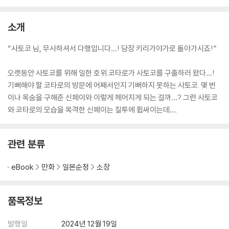
소개
“사토코 님, 무사하셔서 다행입니다…! 당장 키리가야가로 돌아가시죠!”
오랫동안 사토코를 위해 일한 호위 코타로가 사토코를 구출하러 왔다…!
기뻐해야 할 코타로의 방문에 어째서인지 기뻐하지 못하는 사토코. 몇 번
이나 목숨을 구해준 신페이와 이렇게 헤어지게 되는 걸까…? 그런 사토코
와 코타로의 모습을 목격한 신페이는 질투에 휩싸이는데….
관련 분류
eBook
만화
일본순정
소장
품목정보
발행일
2024년 12월 19일