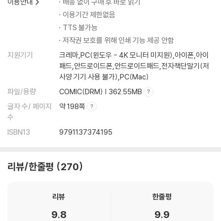
이용안내
배송 없이 구매 후 바로 읽기
이용기간 제한없음
TTS 불가능
저작권 보호를 위해 인쇄 기능 제공 안함
지원기기
크레마,PC(윈도우 - 4K 모니터 미지원),아이폰,아이
패드,안드로이드폰,안드로이드패드,전자책단말기(저
사양 기기 사용 불가),PC(Mac)
파일/용량
COMIC(DRM) | 362.55MB
글자 수/ 페이지
약 198쪽
수
ISBN13
9791137374195
리뷰/한줄평
270
리뷰
한줄평
9.8
9.9