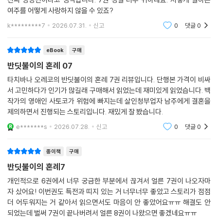
여주를 어떻게 사랑하지 않을 수 있죠?
k*********7
2026.07.31.
신고
0
댓글
0
eBook
구매
반딧불이의 혼례 07
타치바나 오레코의 반딧불이의 혼례 7권 리뷰입니다. 단행본 가격이 비싸
서 고민하다가 인기가 많길래 구매해서 읽었는데 재미있게 읽었습니다. 백
작가의 영애인 사토코가 위험에 빠지는데 살인청부업자 남주에게 결혼을
제의하면서 진행되는 스토리입니다. 재밌게 잘 봤습니다.
e*******s
2026.07.28.
신고
0
댓글
0
종이책
구매
반딧불이의 혼례7
개인적으로 6권에서 너무 궁금한 부분에서 끊겨서 얼른 7권이 나오자마
자 샀어요! 이번권도 특전과 띠지 있는 거 너무너무 좋았고 스토리가 점점
더 어두워지는 거 같아서 읽으면서도 마음이 안 좋았어요ㅠㅠ 해결도 안
되었는데 벌써 7권이 끝나버려서 얼른 8권이 나왔으면 좋겠네요ㅠㅠ