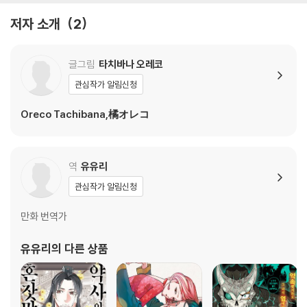
저자 소개
2
글그림
타치바나 오레코
관심작가 알림신청
Oreco Tachibana,橘オレコ
역
유유리
관심작가 알림신청
만화 번역가
유유리
의 다른 상품