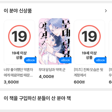
이 분야 신상품
너무 좋아했던 약혼자
무대 담당과 악역 군
[미즈] 진짜 모습은 뒷
[
에게 매료마법 때문에
계정에서
우
4,000
원
약혼파기당했습니다
3,600
600
6
원
원
이 책을 구입하신 분들이 산 분야 책