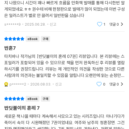
지 나왔으니 시간이 꽤나 빠르게 흐름을 만화책 발매를 통해 다시한번 알
게되었네요.ㅎㅎ 권수테 비해 한정판으로 발매가 많이 되었는데 이번 구성
은 일러스트가 별로 안 끌려서 일반판을 샀습니다
s******9
2025.06.28.
신고
1
댓글
0
eBook
구매
반혼7
타치바나 작가님의 [반딧불이의 혼례 07권] 리뷰입니다. 본 리뷰에는 스
포일러가 포함되어 있을 수 있으므로 책을 먼저 완독하신 후 리뷰를 열람
하시기를 권장드립니다. 리뷰는 제 개인적인 의견을 작성한 것으로 다른
사람과의 의견과는 불일치할 수 있음을 알립니다.오랜만에 읽는 순정만화
입니다 등장인물들간의 감정선이 섬세해서 버는 재미가 있습니다
p******2
2026.08.03.
신고
0
댓글
0
eBook
구매
반딧불이의 혼례 7
새로운 책 나올 때마다 계속해서 사모으고 있는 시리즈입니다. 야나기다가
죽어서 속이 다 시원해졌던 7권이었네요. 여주와 남주의 청혼장면. 그건
진짜 명장면이라고 생각합니다. 7권 정말 너무 귀하네요. 저렇게 말하는