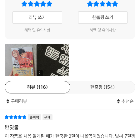
리뷰 쓰기
한줄평 쓰기
혜택 및 유의사항
혜택 및 유의사항
2
리뷰
116
한줄평
154
구매리뷰
추천순
종이책
구매
반딧불
이 작품을 처음 알게된 때가 한국판 2권이 나올쯤이었습니다. 벌써 7권까