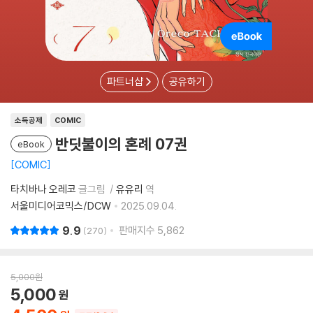
파트너샵
공유하기
소득공제
COMIC
반딧불이의 혼례 07권
eBook
COMIC
타치바나 오레코
글그림
유유리
역
서울미디어코믹스/DCW
2025.09.04.
9.9
판매지수
5,862
270
5,000
원
5,000