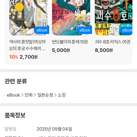
약사의 혼잣말(마오마
반딧불이의 혼례 10권
괴수 8호 리믹스 01권
오의 후궁 수수께끼 풀
5,000
8,500
원
원
이수첩) 21권
10
2,700
%
원
관련 분류
eBook
만화
일본순정
소장
품목정보
발행일
2025년 09월 04일