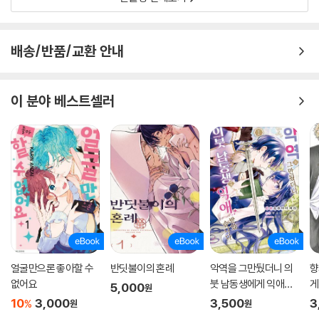
배송/반품/교환 안내
이 분야 베스트셀러
얼굴만으론 좋아할 수
반딧불이의 혼례
악역을 그만뒀더니 의
향
없어요
붓 남동생에게 익애받
게
5,000
원
았습니다
10
3,000
3,500
3
%
원
원