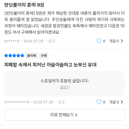
반딧불이의 혼례 9권
[반딧불이의 혼례] 9권은 제가 예상한 것대로 내용이 흘러가지 않아서 더
욱 흥미롭게 잘 읽었습니다. 주인공들에게 닥친 사랑의 위기와 극복하는
과정이 재미있습니다. 새로운 등장인물도 독특해서 재미있었고 다음권 10
권도 어서 구매해서 읽어야겠네요.
q*****4
2026.07.29.
신고
0
댓글
0
종이책
구매
피폐함 속에서 피어난 아슬아슬하고 눈부신 유대
스포일러가 포함된 글입니다!
글보기
s**********4
2026.07.25.
신고
0
댓글
0
리뷰 전체보기