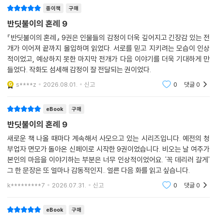
종이책
구매
반딧불이의 혼례 9
『반딧불이의 혼례』 9권은 인물들의 감정이 더욱 깊어지고 긴장감 있는 전
개가 이어져 끝까지 몰입하며 읽었다. 서로를 믿고 지키려는 모습이 인상
적이었고, 예상하지 못한 마지막 전개가 다음 이야기를 더욱 기대하게 만
들었다. 작화도 섬세해 감정이 잘 전달되는 권이었다.
s****z
2026.08.01.
신고
0
댓글
0
eBook
구매
반딧불이의 혼례 9
새로운 책 나올 때마다 계속해서 사모으고 있는 시리즈입니다. 예전의 청
부업자 면모가 돌아온 신페이로 시작한 9권이었습니다. 비오는 날 여주가
본인의 마음을 이야기하는 부분은 너무 인상적이었어요. '꼭 데리러 갈게'
그 한 문장은 또 얼마나 감동적인지.. 얼른 다음 화를 읽고 싶습니다.
k*********7
2026.07.31.
신고
0
댓글
0
eBook
구매