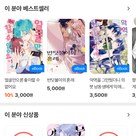
이 분야 베스트셀러
얼굴만으론 좋아할 수
반딧불이의 혼례
악역을 그만뒀더니 의
향
없어요
붓 남동생에게 익애받
게
5,000
원
았습니다
10
3,000
3,500
3
%
원
원
이 분야 신상품