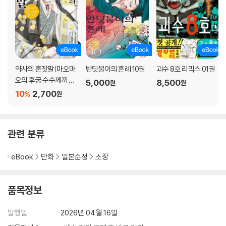
약사의 혼잣말(마오마
반딧불이의 혼례 10권
괴수 8호 리믹스 01권
오의 후궁 수수께끼 풀
5,000
8,500
원
원
이수첩) 21권
10
2,700
%
원
관련 분류
eBook
만화
일본순정
소장
품목정보
발행일
2026년 04월 16일