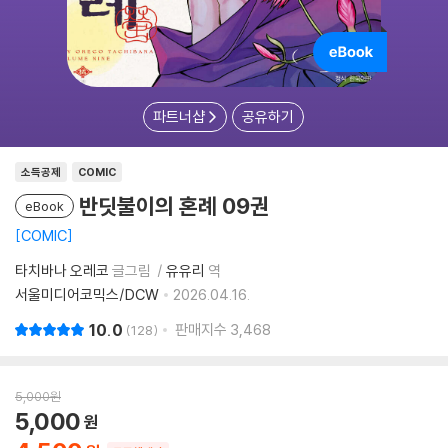
파트너샵
공유하기
소득공제
COMIC
반딧불이의 혼례 09권
eBook
COMIC
타치바나 오레코
글그림
유유리
역
서울미디어코믹스/DCW
2026.04.16.
10.0
판매지수
3,468
128
5,000
원
5,000