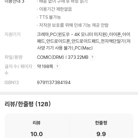
이용안내
배송 없이 구매 후 바로 읽기
이용기간 제한없음
TTS 불가능
저작권 보호를 위해 인쇄 기능 제공 안함
지원기기
크레마,PC(윈도우 - 4K 모니터 미지원),아이폰,아이
패드,안드로이드폰,안드로이드패드,전자책단말기(저
사양 기기 사용 불가),PC(Mac)
파일/용량
COMIC(DRM) | 373.22MB
글자 수/ 페이지
약 198쪽
수
ISBN13
9791137384194
리뷰/한줄평
128
리뷰
한줄평
10.0
9.9