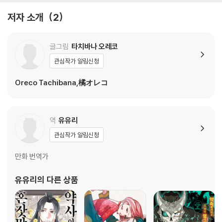
저자 소개
2
글그림
타치바나 오레코
관심작가 알림신청
Oreco Tachibana,橘オレコ
역
유유리
관심작가 알림신청
만화 번역가
유유리
의 다른 상품