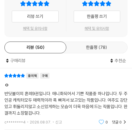
리뷰 쓰기
한줄평 쓰기
혜택 및 유의사항
혜택 및 유의사항
리뷰
50
한줄평
78
구매리뷰
추천순
종이책
구매
ㅇ
반딧불이의 혼례9권입니다. 애니화되어서 기쁜 작품중 하나입니다. 두 주
인공 캐릭터모두 매력적이라 푹 빠져서 보고있는 작품입니다. 여주도 강단
있고 휘둘리지않고 소신있게하는 모습이 더욱 마음에 드는 작품입니다. 완
결까지 소장할겁니다.
c********4
2026.08.07.
신고
0
댓글
0