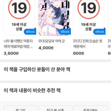
너무 좋아했던 약혼자
무대 담당과 악역 군
[미즈] 진짜 모습은 뒷
[
에게 매료마법 때문에
계정에서
우
4,000
원
약혼파기당했습니다
3,600
600
6
원
원
이 책을 구입하신 분들이 산 분야 책
이 책과 내용이 비슷한 추천 책
로그인
최근 본 상품
주문/배송