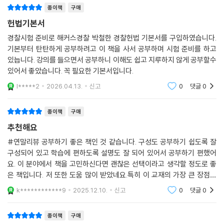
종이책
구매
헌법기본서
경찰시험 준비로 해커스경찰 박철한 경찰헌법 기본서를 구입하였습니다.
기본부터 탄탄하게 공부하려고 이 책을 사서 공부하며 시험 준비를 하고
있늡니다. 강의를 들으면서 공부하니 이해도 쉽고 지루하지 않게 공부할수
있어서 좋았습니다. 꼭 필요한 기본서입니다.
l*****2
2026.04.13.
신고
0
댓글
0
종이책
구매
추천해요
#연말리뷰 공부하기 좋은 책인 것 같습니다. 구성도 공부하기 쉽도록 잘
구성되어 있고 학습에 편하도록 설명도 잘 되어 있어서 공부하기 편했어
요. 이 분야에서 책을 고민하신다면 괜찮은 선택이라고 생각할 정도로 좋
은 책입니다. 저 또한 도움 많이 받았네요.특히 이 교재의 가장 큰 장점은
방대한 양의 문제를 제공하면서도 단계별 난이도 조절이 탁월했다는 점입
k************9
2025.12.10.
신고
0
댓글
0
니다. 기본 개념을
종이책
구매