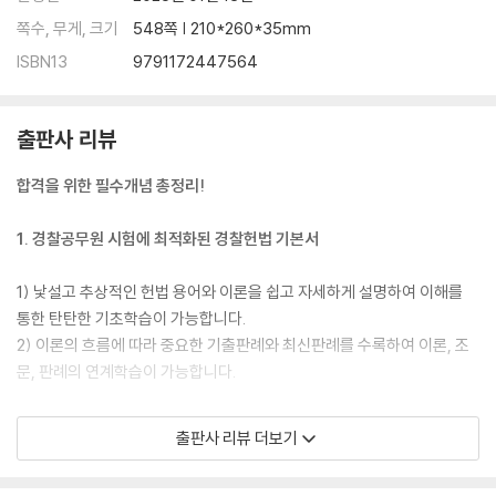
쪽수, 무게, 크기
548쪽 | 210*260*35mm
판례색인 534
ISBN13
9791172447564
출판사 리뷰
합격을 위한 필수개념 총정리!
1. 경찰공무원 시험에 최적화된 경찰헌법 기본서
1) 낯설고 추상적인 헌법 용어와 이론을 쉽고 자세하게 설명하여 이해를
통한 탄탄한 기초학습이 가능합니다.
2) 이론의 흐름에 따라 중요한 기출판례와 최신판례를 수록하여 이론, 조
문, 판례의 연계학습이 가능합니다.
2. 다양한 학습장치를 통해 효율적이고 체계적인 학습 가능
출판사 리뷰 더보기
1) 트리노트 방식의 목차 체계도를 통해 해당 이론의 전체적인 흐름을 파