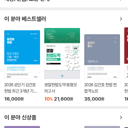
이 분야 베스트셀러
2026 공단기 김건호
경찰헌법도약 동형모
2026 김건호 헌법 찐
2
헌법 최근 3개년 기출·
의고사
합격노트
헌
예상 헌법판례 하반기
16,000
10
21,600
35,000
1
%
원
원
원
이 분야 신상품