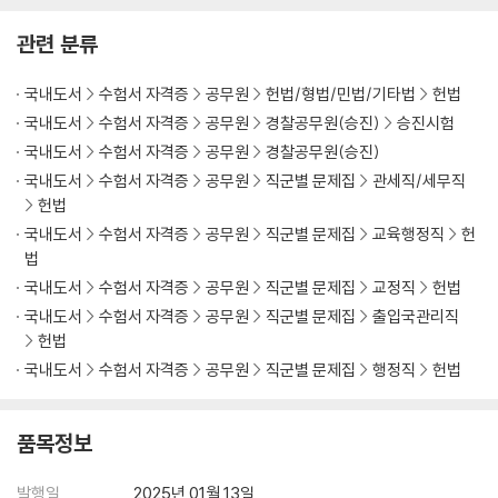
제6절 지방자치제도 406
관련 분류
제5장 청구권적 기본권 431
제1절 청원권 434
국내도서
수험서 자격증
공무원
헌법/형법/민법/기타법
헌법
제2절 재판청구권 439
국내도서
수험서 자격증
공무원
경찰공무원(승진)
승진시험
제3절 국가배상청구권 451
국내도서
수험서 자격증
공무원
경찰공무원(승진)
제4절 형사보상청구권 458
국내도서
수험서 자격증
공무원
직군별 문제집
관세직/세무직
제5절 범죄피해자구조청구권 463
헌법
국내도서
수험서 자격증
공무원
직군별 문제집
교육행정직
헌
제6장 사회적 기본권 472
법
제1절 인간다운 생활을 할 권리 474
국내도서
수험서 자격증
공무원
직군별 문제집
교정직
헌법
제2절 교육을 받을 권리 480
국내도서
수험서 자격증
공무원
직군별 문제집
출입국관리직
제3절 근로의 권리 490
헌법
제4절 근로3권 494
국내도서
수험서 자격증
공무원
직군별 문제집
행정직
헌법
제5절 환경권 504
제6절 혼인 · 가족 · 모성 · 건강에 관한 권리 508
제7절 모성의 보호와 보건권 509
품목정보
제7장 국민의 기본적 의무 526
발행일
2025년 01월 13일