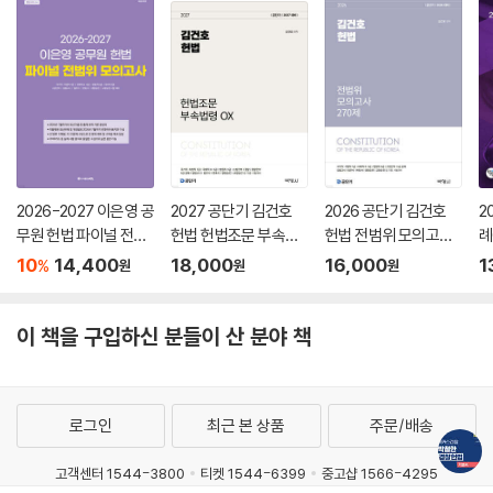
2026-2027 이은영 공
2027 공단기 김건호
2026 공단기 김건호
2
무원 헌법 파이널 전범
헌법 헌법조문 부속법
헌법 전범위 모의고사
례
위 모의고사
령 OX
270제
10
14,400
18,000
16,000
1
%
원
원
원
이 책을 구입하신 분들이 산 분야 책
로그인
최근 본 상품
주문/배송
고객센터 1544-3800
티켓 1544-6399
중고샵 1566-4295