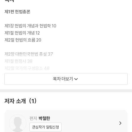
제1편 헌법총론
제1장 헌법의 개념과 헌법학 10
제1절 헌법의 개념 12
제2절 헌법의 흐름 20
제2장 대한민국헌법 총설 37
제1절 헌정사 38
제2절 국가의 구성요소 48
제3절 대한민국헌법의 기본원리 67
목차 더보기
제2편 기본권론
저자 소개
1
제1장 기본권 총론 114
제1절 기본권의 주체 117
제2절 기본권의 효력 121
편저
박철한
제3절 기본권의 경합과 충돌 124
관심작가 알림신청
제4절 기본권의 제한과 한계 129