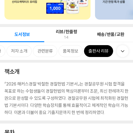
리뷰/한줄평
도서정보
배송/반품/교환
14
차
저자 소개
관련분류
품목정보
출판사 리뷰
책소개
『2026 해커스경찰 박철한 경찰헌법 기본서』는 경찰공무원 시험 합격을
목표로 하는 수험생들이 경찰헌법의 핵심이론부터 조문, 최신 판례까지 한
권으로 완성할 수 있도록 구성하였다. 경찰공무원 시험에 최적화된 경찰헌
법 기본서이다. 다양한 학습장치를 통해 효율적이고 체계적인 학습이 가능
하다. 이론과 더불어 중요 기출지문까지 한 번에 정리하였다.
목차