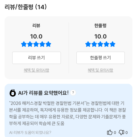
악하고 학습의 우선순위를 설정할 수 있습니다.
리뷰/한줄평
14
2) 헷갈리거나 비교ㆍ정리가 필요한 내용은 보조단의 ‘한눈에 쏙!’, ‘오답
노트’ 등의 코너를 통해 한 번 더 체크하여 확실한 학습이 가능합니다.
리뷰
한줄평
3. 이론과 더불어 중요 기출지문까지 한 번에 정리
10.0
10.0
1) 기출표기를 통해 최신 출제 경향을 파악함과 동시에 자주 출제되는 중
요한 부분을 체크하여 학습의 강약을 조절할 수 있습니다.
리뷰 쓰기
한줄평 쓰기
2) 이론 옆 보조단의 OX문제와 각 단원의 마지막에 구성된 ‘기출 OX문
제’를 통해 학습한 내용을 바로 점검하고 복습할 수 있습니다.
혜택 및 유의사항
혜택 및 유의사항
AI가 리뷰를 요약했어요!
"2026 해커스경찰 박철한 경찰헌법 기본서"는 경찰헌법에 대한 기
본서를 제공하며, 독자에게 유용한 정보를 제공합니다. 이 책은 경찰
학을 공부하는 데 매우 유용한 자료로, 다양한 문제와 기출문제가 풍
부하게 제공되어 학습에 큰 도움이 됩니다. 앞으로 남은 기간 동안
AI 리뷰가 도움이 되었나요?
0
0