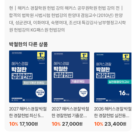
제5절 기본권의 침해와 구제 137
현┃해커스 경찰학원 헌법 강의 해커스 공무원학원 헌법 강의 전┃
합격의 법학원 사법시험 헌법강의 한양대 겸임교수(2010년) 한양
제2장 인간의 존엄과 가치ㆍ행복추구권ㆍ평등권 152
대, 성균관대, 이화여대, 숙명여대, 조선대 특강강사 남부행정고시학
제1절 인간의 존엄과 가치 · 행복추구권 153
원 헌법강의 KG패스원 헌법강의
제2절 평등권 167
박철한
의 다른 상품
제3장 자유권적 기본권 189
제1절 인신에 관한 자유 191
제2절 사생활영역의 자유 234
제3절 정신생활영역의 자유 263
제4절 경제생활영역의 자유 318
제4장 정치적 기본권(참정권) 354
제1절 정치제도의 기본원리 356
2027 해커스경찰 박철
2027 해커스경찰 박철
2026 해커스경찰 박철
제2절 직접참정권 358
한 경찰헌법 최신 5개
한 경찰헌법 기출문제
한 경찰헌법 실전동형
제3절 정당의 자유 361
년 판례집
집 (경찰공무원)
모의고사 (경찰공무원)
10
17,100
10
27,000
10
23,400
제4절 선거의 자유 377
%
%
%
원
원
원
제5절 간접참정권 397