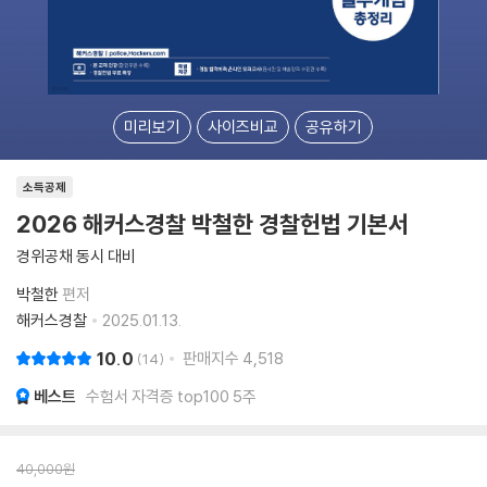
미리보기
사이즈비교
공유하기
소득공제
2026 해커스경찰 박철한 경찰헌법 기본서
경위공채 동시 대비
박철한
편저
해커스경찰
2025.01.13.
10.0
판매지수
4,518
14
베스트
수험서 자격증 top100 5주
40,000
원