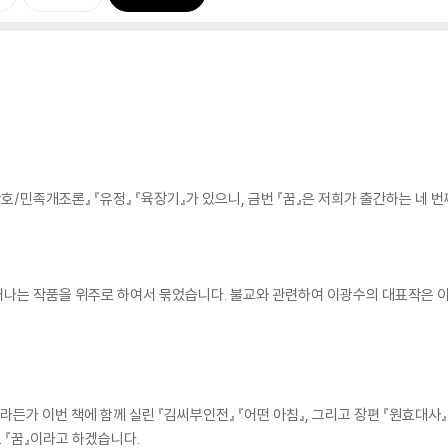
호/민족개조론』 『유정』 『육장기』가 있으니, 금번 『꿈』은 저희가 출간하는 네 번
러나는 작품을 위주로 하여서 묶었습니다. 불교와 관련하여 이광수의 대표작은 이
』이라든가 이번 책에 함께 실린 『김씨부인전』 『어떤 아침』, 그리고 장편 『원효대
 『꿈』이라고 하겠습니다.