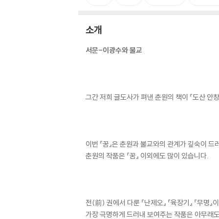
소개
서문-이광수와 불교
그간 저희 글도사가 펴낸 춘원의 책이 『도산 안창
이번 『꿈』은 춘원과 불교와의 관계가 깊숙이 드
춘원의 작품은 『꿈』 이외에도 많이 있습니다.
전(前) 권에서 다룬 『난제오』 『육장기』 『무명
가장 극명하게 드러내 보여주는 작품은 아무래도