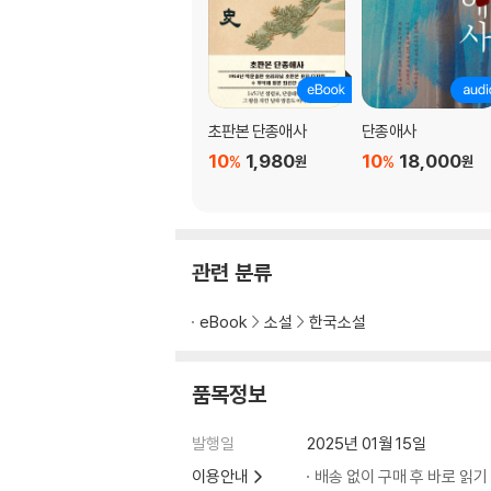
초판본 단종애사
단종애사
10
1,980
10
18,000
%
%
원
원
관련 분류
eBook
소설
한국소설
품목정보
발행일
2025년 01월 15일
이용안내
배송 없이 구매 후 바로 읽기