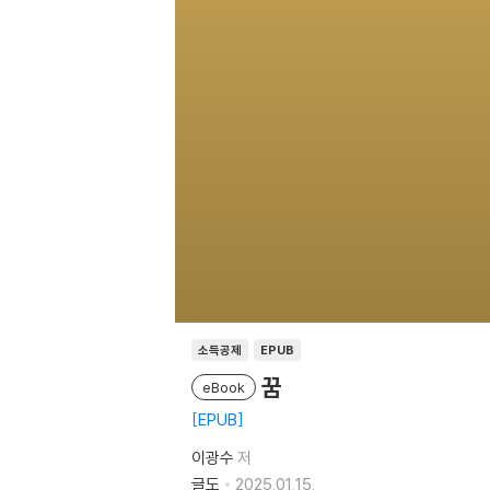
소득공제
EPUB
꿈
eBook
EPUB
이광수
저
글도
2025.01.15.