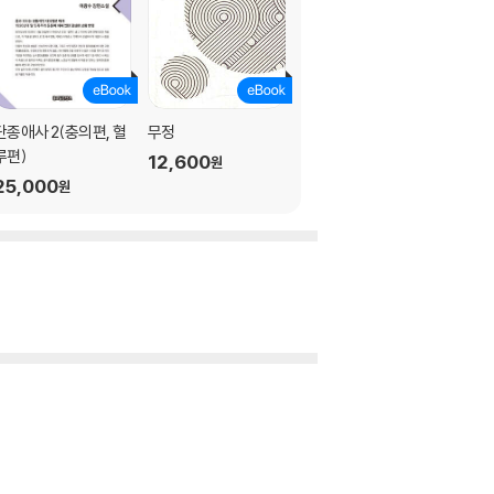
단종애사 2(충의편, 혈
무정
도산 안창호
루편)
12,600
10
18,000
%
원
원
25,000
원