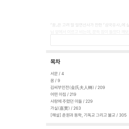
『꿈』은 고려 말 일연선사가 찬한 『삼국유사』에 
님 앞에서 이르고 비는데, 문득 잠이 들었다 깨보
고 40년의 세월을 꽤 그럴듯하게 보냈다고 합니
고 하는 설화입니다.
목차
춘원의 『꿈』은 이 조신설화를 모티브로 합니다. 
서문 / 4
꿈 / 9
김씨부인전(金氏夫人轉) / 209
어떤 아침 / 219
춘원은 작품에서 보여지는 것처럼 불교에 조예가
사랑에 주렸던 이들 / 229
있음을 살필 수 있습니다. 그런 면에서 보면 춘원
가실(嘉實) / 263
음』이 동학의 교주 최제우의 죽음을 다룬 작품이
[해설] 춘원과 동학, 기독교 그리고 불교 / 305