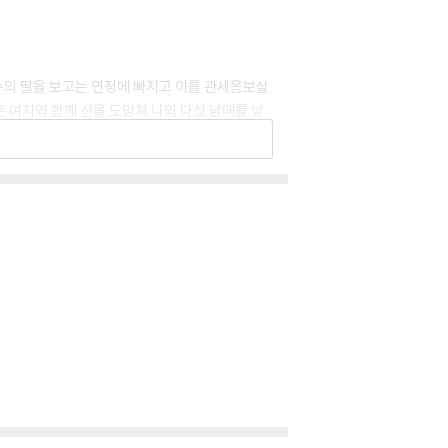
태수의 딸을 보고는 연정에 빠지고 이를 관세음보살
은 여자와 함께 산을 도망쳐 나와 다섯 남매를 낳
 뿔뿔이 헤어지려고 하는 순간, 꿈에서 깨어났다
이 책 『꿈』을 읽어보면 알게 될 것입니다.
 통해서 보면 춘원은 기독교와도 밀접한 관련이
원은 동학과도 꽤 관련이 있습니다. 『거룩한 죽