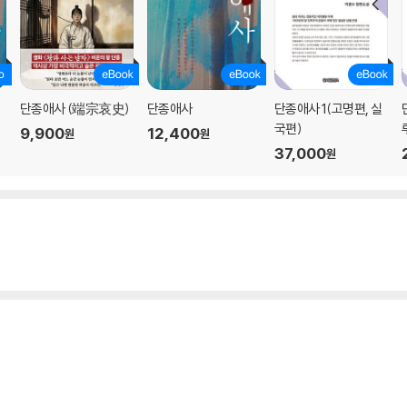
단종애사 (端宗哀史)
단종애사
단종애사 1(고명편, 실
국편)
9,900
12,400
원
원
37,000
원