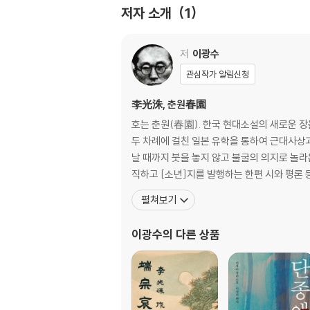
저자 소개
1
이렇듯 종교와 관련하여 춘원은 다양성의 면모를
저
이광수
관심작가 알림신청
인생의 단 하나 해결해야 할 소중한 문제가 있다면
李光洙, 춘원春園
대담론을 제하고 본다면 이 문제에 천착한 한국의
호는 춘원(春園). 한국 현대소설의 새로운 
과라고 하겠습니다. 춘원의 말년의 작품들은 모두 
두 차례에 걸친 일본 유학을 통하여 근대사상
를 참조하여 주기를 바라겠습니다. 저희 출판사가
날 때까지 붓을 놓지 않고 불굴의 의지로 놀
기원할 따름입니다.
직하고 [소년]지를 발행하는 한편 시와 평론
펼쳐보기
- 편집부 일동
이광수
의 다른 상품