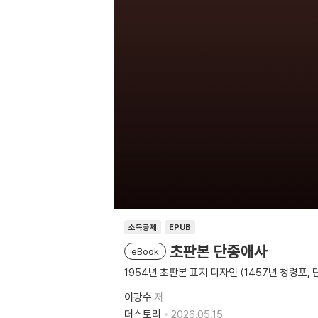
소득공제
EPUB
초판본 단종애사
eBook
1954년 초판본 표지 디자인 (1457년 청령포,
이광수
저
더스토리
2026.05.15.