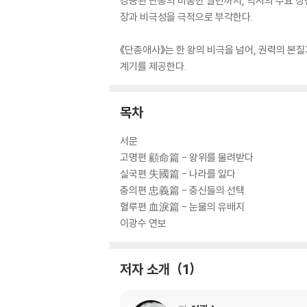
강등된 단종의 비통한 말년까지, 역사의 주요 장
장과 비극성을 극적으로 부각한다.
《단종애사》는 한 왕의 비극을 넘어, 권력의 본
계기를 제공한다.
목차
서문
고명편 顧命篇 - 왕위를 물려받다
실국편 失國篇 - 나라를 잃다
충의편 忠義篇 - 충신들의 선택
혈루편 血淚篇 - 눈물의 유배지
이광수 연보
저자 소개
1