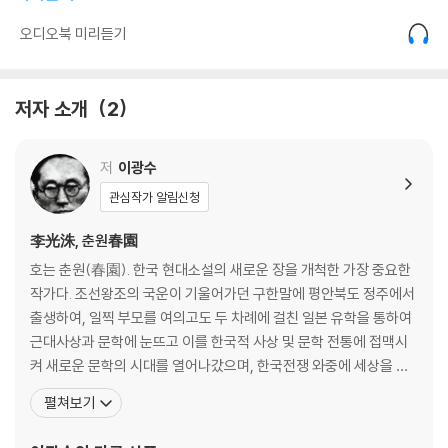
음 / 단종대왕, 죽음으로 살다’로 바꾸었다.
오디오북 미리듣기
사후 100년이 지나 복위된 단종처럼, 500년이 지난 오늘날 수많은 역사
드라마와 영화의 원형이 된 단종의 삶과 죽음은 세상에서 가장 슬프고 애
저자 소개
2
달픈 우리의 이야기이다.
저
이광수
관심작가 알림신청
李光洙, 춘원春園
호는 춘원(春園). 한국 현대소설의 새로운 장을 개척한 가장 중요한
작가다. 조선왕조의 국운이 기울어가던 구한말에 평안북도 정주에서
출생하여, 일찍 부모를 여의고도 두 차례에 걸친 일본 유학을 통하여
근대사상과 문학에 눈뜨고 이를 한국적 사상 및 문학 전통에 접맥시
켜 새로운 문학의 시대를 열어나갔으며, 한국전쟁 와중에 세상을 떠
날 때까지 붓을 놓지 않고 불굴의 의지로 놀라운 창작적 삶을 이어간
펼쳐보기
작가였다. 14세 때 일진회 유학생으로 도일하여, 메이지 중학부에서
공부하면서 소년회(少年會)를 조직하고 [소년]지를 발행하는 한편