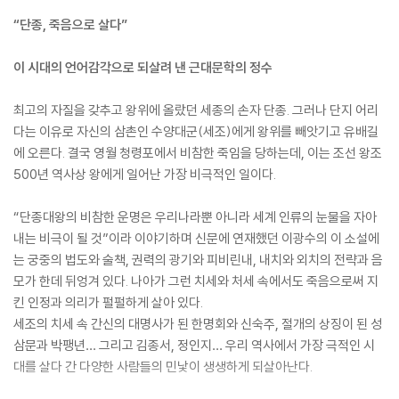
“단종, 죽음으로 살다”
이 시대의 언어감각으로 되살려 낸 근대문학의 정수
최고의 자질을 갖추고 왕위에 올랐던 세종의 손자 단종. 그러나 단지 어리
다는 이유로 자신의 삼촌인 수양대군(세조)에게 왕위를 빼앗기고 유배길
에 오른다. 결국 영월 청령포에서 비참한 죽임을 당하는데, 이는 조선 왕조
500년 역사상 왕에게 일어난 가장 비극적인 일이다.
“단종대왕의 비참한 운명은 우리나라뿐 아니라 세계 인류의 눈물을 자아
내는 비극이 될 것”이라 이야기하며 신문에 연재했던 이광수의 이 소설에
는 궁중의 법도와 술책, 권력의 광기와 피비린내, 내치와 외치의 전략과 음
모가 한데 뒤엉겨 있다. 나아가 그런 치세와 처세 속에서도 죽음으로써 지
킨 인정과 의리가 펄펄하게 살아 있다.
세조의 치세 속 간신의 대명사가 된 한명회와 신숙주, 절개의 상징이 된 성
삼문과 박팽년… 그리고 김종서, 정인지… 우리 역사에서 가장 극적인 시
대를 살다 간 다양한 사람들의 민낯이 생생하게 되살아난다.