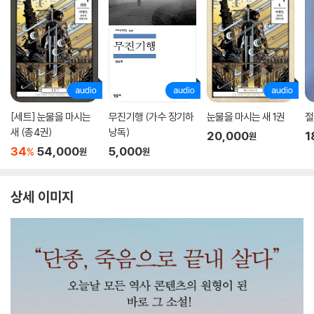
[세트] 눈물을 마시는
무진기행 (가수 장기하
눈물을 마시는 새 1권
절
새 (총4권)
낭독)
20,000
1
원
34
54,000
5,000
%
원
원
상세 이미지