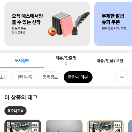
리뷰/한줄평
도서정보
배송/반품/교환
0
 소개
관련분류
품목정보
출판사 리뷰
이 상품의 태그
#오디오북