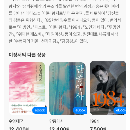
왕자’와 ‘생텍쥐페리’의 목소리를 발견한 번역 과정과 숨은 뒷이야기
를 담아낸 메타소설 『어린 왕자로부터 온 편지』를 비롯하여 『당신들
의 감동은 위험하다』, 『85학번 영수를 아시나요?』 등이 있다. 번역서
로는 『이방인』 『페스트』 『어린 왕자』 『1984』 『노인과 바다』 『투명인
간』, 『위대한 개츠비』, 『타임머신』 등이 있고, 원전대로 새롭게 해석
한 『수행자의 거울_선가귀감』, 『금강경』이 있다.
이정서
의 다른 상품
수양대군
단종애사
1984
12,400
12,400
7,500
원
원
원