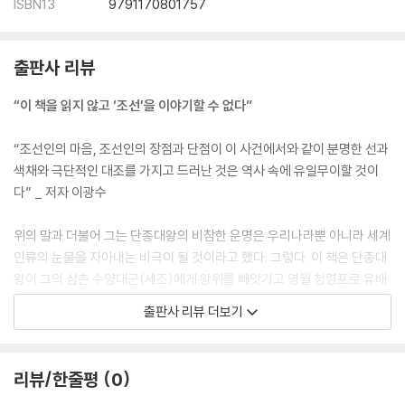
ISBN13
9791170801757
출판사 리뷰
“이 책을 읽지 않고 ‘조선’을 이야기할 수 없다”
“조선인의 마음, 조선인의 장점과 단점이 이 사건에서와 같이 분명한 선과
색채와 극단적인 대조를 가지고 드러난 것은 역사 속에 유일무이할 것이
다” _ 저자 이광수
위의 말과 더불어 그는 단종대왕의 비참한 운명은 우리나라뿐 아니라 세계
인류의 눈물을 자아내는 비극이 될 것이라고 했다. 그렇다. 이 책은 단종대
왕이 그의 삼촌 수양대군(세조)에게 왕위를 빼앗기고 영월 청령포로 유배
되어 결국 죽임을 당한, 조선 왕조 500년 역사상 가장 슬프고 애달픈 이야
출판사 리뷰 더보기
기를 다루고 있다.
이 책에는 궁중의 법도와 술책, 권력의 광기와 피비린내, 내치와 외치의 전
리뷰/한줄평
0
략과 음모가 한데 뒤엉겨 있고, 그런 치세와 처세 속에서도 죽음으로서 지