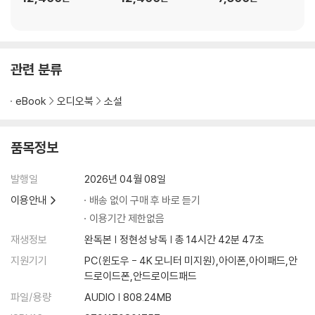
관련 분류
eBook
오디오북
소설
품목정보
발행일
2026년 04월 08일
이용안내
배송 없이 구매 후 바로 듣기
이용기간 제한없음
재생정보
완독본 | 정현성 낭독 | 총 14시간 42분 47초
지원기기
PC(윈도우 - 4K 모니터 미지원),아이폰,아이패드,안
드로이드폰,안드로이드패드
파일/용량
AUDIO | 808.24MB