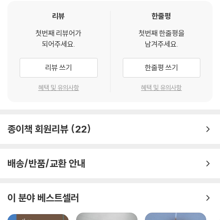
킨 인정과 의리가 펄펄하게 살아 있다. 비운의 왕 때문에 의분을 머금고 죽
은 이가 사육신(死六臣)을 필두로 일백이 넘고, 세상에 뜻을 끊고 평생을
리뷰
한줄평
강개한 눈물로 지낸 이가 생육신(生六臣)을 필두로 일천에 이른다 하였
첫번째 리뷰어가
첫번째 한줄평을
다. 역사의 파란과 상처를 날것으로 품고 있는 단종의 이야기는, 그리하여
되어주세요.
남겨주세요.
모든 역사 드라마와 영화의 원형(DNA)이 되었다.
리뷰 쓰기
한줄평 쓰기
역사책에서는 계유정난(癸酉靖難)이라 부르지만, 이 사건이 가져온 파
장은 실로 엄청났다.이후 조정을 온통 검붉은 피로 물들게 했던 단종복위
혜택 및 유의사항
혜택 및 유의사항
사건을 비롯하여 그 후의 중종반정, 인조반정, 이괄의 난, 경종 독살 미수
사건 등에 지대한 영향을 미쳤다.
종이책 회원리뷰
22
사극을 보다보면 자연스럽게 생기는 궁금증이 있다. 저 드라마의 대본은
과연 누가 썼을까, 저 장면의 시나리오는 어떻게 만들어졌을까, 하는 의문
등이다. 이 책을 읽다 보면 그런 호기심이 말끔히 풀린다. 이 소설과 같은
배송/반품/교환 안내
앞선 작업들이 있었기에 가능했던 것이다.
이 소설은 춘원 소설의 문체 그대로가 아니다. 1928년부터 1929년까지
이 분야 베스트셀러
〈동아일보〉에 연재된 원작 소설을 현대의 독자들이 이해하기에는 어려움
이 많다. 그리하여 작품의 원형과 본뜻을 훼손시키지 않는 선에서 문장 대