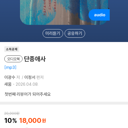
미리듣기
공유하기
소득공제
단종애사
오디오북
mp3
이광수
저
이정서
편저
새움
2026.04.08.
첫번째 리뷰어가 되어주세요
20,000
원
10
18,000