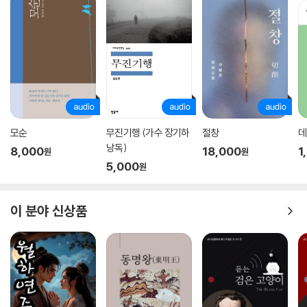
부분을 현대의 독자들이 이해하기 쉽도록 다듬었다. 우리 시대의 언어 감
각으로 되살아난 『단종애사』, 기존 독자에게도 새로운 경험을 선사할 것이
다.
모순
무진기행 (가수 장기하
절창
데
낭독)
8,000
18,000
1
원
원
5,000
원
이 분야 신상품