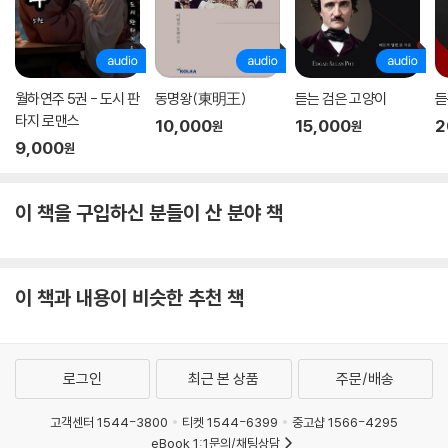
월하연주 5권 - 도시 판
동명왕(東明王)
듣는 검은 고양이
듣
타지 로맨스
10,000
15,000
2
원
원
9,000
원
이 책을 구입하신 분들이 산 분야 책
이 책과 내용이 비슷한 추천 책
로그인
최근 본 상품
주문/배송
고객센터 1544-3800
티켓 1544-6399
중고샵 1566-4295
eBook 1:1문의/채팅상담