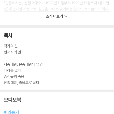
『단종애사는』 춘원 이광수가 1928년 11월부터 1929년 12월까지 〈동아일
보〉에 연재한 작품으로, 원본을 그대로 읽기에는 현대의 독자들이 이해하
기에 어려움이 많았다. 그리하여 편저를 하면서 작품의 원형과 본뜻을 훼
소개 더보기
손시키지 않는 선에서 대부분의 문장을 이해하기 쉽도록 손봤다. 표기 또
한 2026년 현재의 표기 원칙에 따랐다.
목차
현대에 거의 쓰이지 않는 한자어들은 분위기를 해치지 않는 선에서 풀어
썼다. 또한 원래 이 소설이 신문에 연재된 작품이다 보니, 군데군데 중복되
작가의 말
는 표현뿐 아니라 등장인물들의 나이가 일관되게 그려져 있지 않고 앞뒤
편저자의 말
상충되는 경우도 있어서, 역시 인명사전에 의거하여 소설 전개에 모순됨이
없이 바로잡았다. 예컨대 원본에 ‘박정(朴靖)’이라는 인물이 나오는데, 이
세종대왕, 문종대왕의 유언
책에서는 역사상의 인물 ‘박쟁(朴崝)’으로 표기하였다. 또 권절의 호가 ‘동
나라를 잃다
정(東亭)’으로 표기되어 있지만 역시 한자 오기나 편집자의 실수로 보아
충신들의 죽음
서, 역사상의 인물 권절의 실제 호인 ‘율정(栗亭)’으로 표기했다.
단종대왕, 죽음으로 살다
신문 연재를 시작하며 밝혔던 ‘연재의 변’을 이 책의 ‘작가의 말’로 대체했
오디오북
고, 그 과정에서 심한 한문투는 현대어로 바꾸었다. 소설의 원래 장제목은
‘고명편(顧命篇) / 실국편(失國篇) / 충의편(忠義篇) / 혈루편(血淚
미리듣기
篇)’이었다. 이를 ‘세종대왕, 문종대왕의 유언 / 나라를 잃다 / 충신들의 죽