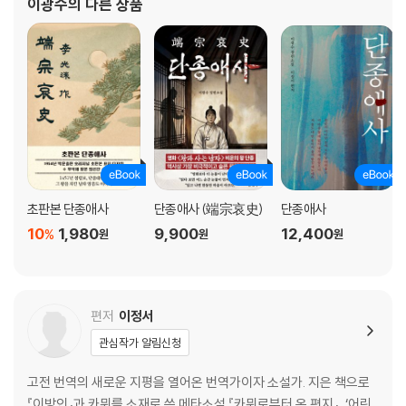
이광수
의 다른 상품
시와 평론 등을 발표하기 시작했다. 와세다대학 철학과에
초판본 단종애사
단종애사 (端宗哀史)
단종애사
10
1,980
9,900
12,400
%
원
원
원
편저
이정서
관심작가 알림신청
고전 번역의 새로운 지평을 열어온 번역가이자 소설가. 지은 책으로
『이방인』과 카뮈를 소재로 쓴 메타소설 『카뮈로부터 온 편지』, ‘어린