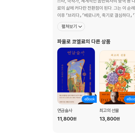
스타, 극작가, 세계적인 음반회사의 중역 등 
료의 삶에 커다란 전환점이 된다. 그는 이 순
이후 『브리다』 『베로니카, 죽기로 결심하다』
펼쳐보기
파울로 코엘료
의 다른 상품
연금술사
최고의 선물
11,800
13,800
원
원