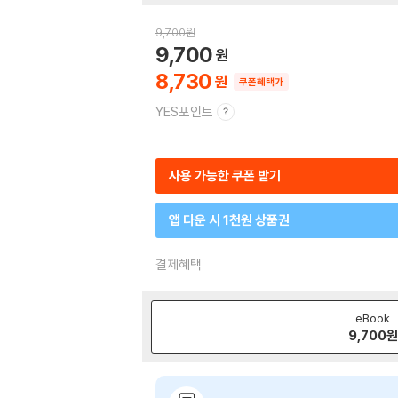
9,700
원
9,700
8,730
쿠폰혜택가
YES포인트
사용 가능한 쿠폰 받기
앱 다운 시 1천원 상품권
결제혜택
eBook
9,700
원