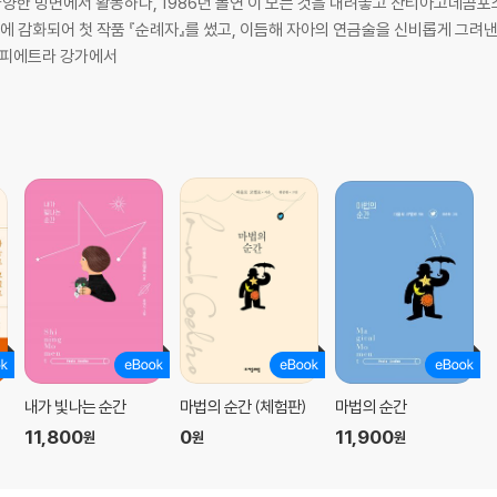
다양한 방면에서 활동하다, 1986년 돌연 이 모든 것을 내려놓고 산티아고데콤
례에 감화되어 첫 작품 『순례자』를 썼고, 이듬해 자아의 연금술을 신비롭게 그려낸
 『피에트라 강가에서
내가 빛나는 순간
마법의 순간 (체험판)
마법의 순간
11,800
0
11,900
원
원
원