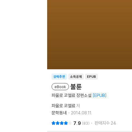
강력추천
소득공제
EPUB
불륜
eBook
파울로 코엘료 장편소설
EPUB
파울로 코엘료
저
문학동네
2014.08.11.
7.9
판매지수
24
83