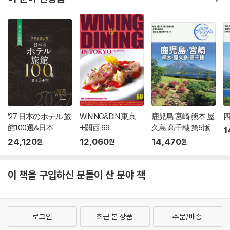
’27 日本のホテル.旅
WINING&DIN 東京
鹿兒島.宮崎 熊本.屋
四
館100選&日本
+關西 69
久島.高千穗 第5版
1
24,120
12,060
14,470
원
원
원
이 책을 구입하신 분들이 산 분야 책
로그인
최근 본 상품
주문/배송