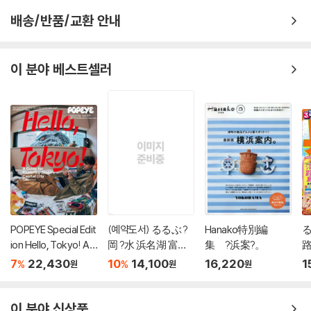
배송/반품/교환 안내
이 분야 베스트셀러
POPEYE Special Edit
(예약도서) るるぶ ?
Hanako特別編
る
ion Hello, Tokyo! A
岡 ?水 浜名湖 富士
集 ?浜案?。
路
Guide for Exploring
山麓 伊豆 '27 (＆TE
7
22,430
10
14,100
16,220
1
%
%
원
원
원
Japan’s Capital City
AM FUMA)
이 분야 신상품