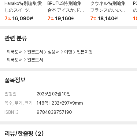
Hanako特別編集 愛
BRUTUS特別編集
クウネル特別編集
P
しのスイ-ツ。
合本 アイスか,ド-
フランスのいいモ
ナツか。
ノとライフスタイ
7
16,090
7
19,160
7
18,140
1
%
%
%
원
원
원
ル
관련 분류
외국도서
일본도서
실용서
여행
일본여행
외국도서
일본도서
품목정보
발행일
2025년 02월 10일
쪽수, 무게, 크기
148쪽 | 232*297*9mm
ISBN13
9784838757190
리뷰/한줄평
2