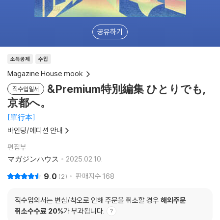
공유하기
소득공제
수입
Magazine House mook
&Premium特別編集 ひとりでも,
직수입일서
京都へ。
單行本
바인딩/에디션 안내
편집부
マガジンハウス
2025.02.10.
9.0
판매지수
168
2
직수입외서는 변심/착오로 인해 주문을 취소할 경우
해외주문
취소수수료 20%
가 부과됩니다.