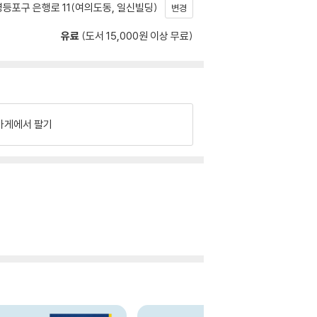
등포구 은행로 11(여의도동, 일신빌딩)
변경
유료
(도서 15,000원 이상 무료)
가게에서 팔기