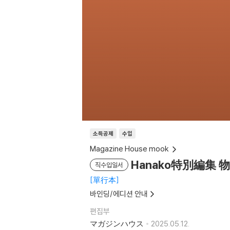
소득공제
수입
Magazine House mook
Hanako特別編
직수입일서
單行本
바인딩/에디션 안내
편집부
マガジンハウス
2025.05.12.