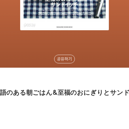
공유하기
集 物語のある朝ごはん&至福のおにぎりとサン