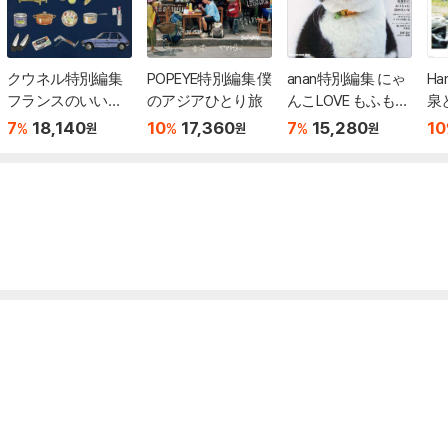
クウネル特別編集
POPEYE特別編集 僕
anan特別編集 にゃ
Ha
フランスのいいモ
のアジアひとり旅
んこLOVE もふもふ
泉
ノとライフスタイ
大豊作
7
18,140
10
17,360
7
15,280
10
%
%
%
원
원
원
ル