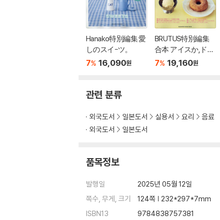
Hanako特別編集 愛
BRUTUS特別編集
しのスイ-ツ。
合本 アイスか,ド-
ナツか。
7
16,090
7
19,160
%
%
원
원
관련 분류
외국도서
일본도서
실용서
요리
음료
외국도서
일본도서
품목정보
발행일
2025년 05월 12일
쪽수, 무게, 크기
124쪽 | 232*297*7mm
ISBN13
9784838757381