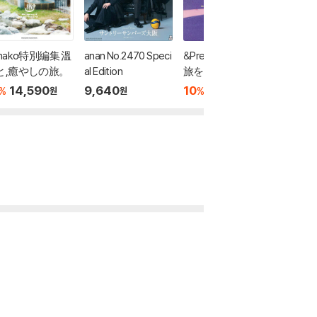
nako特別編集 溫
anan No.2470 Speci
&Premium特別編集
クロワ
と,癒やしの旅。
al Edition
旅をしたくなる,日
編集 
本の美しい町。
14,590
9,640
10
18,540
10
1
%
%
%
원
원
원