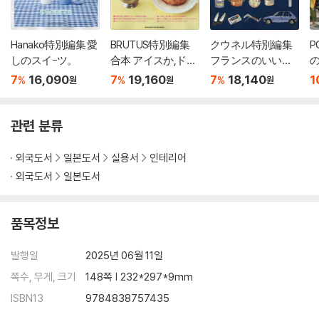
Hanako特別編集 愛
BRUTUS特別編集
クウネル特別編集
P
しのスイ-ツ。
合本 アイスか,ド-
フランスのいいモ
ナツか。
ノとライフスタイ
7
16,090
7
19,160
7
18,140
1
%
%
%
원
원
원
ル
관련 분류
외국도서
일본도서
실용서
인테리어
외국도서
일본도서
품목정보
발행일
2025년 06월 11일
쪽수, 무게, 크기
148쪽 | 232*297*9mm
ISBN13
9784838757435