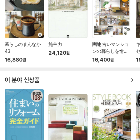
暮らしのまんなか
施主力
團地.古いマンショ
43
ンの暮らしを愉し
24,120
원
む
16,880
16,400
1
원
원
이 분야 신상품