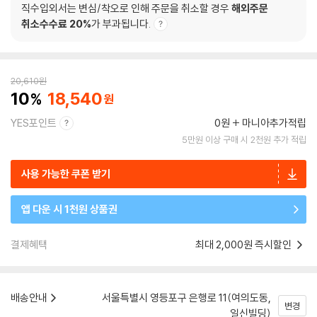
직수입외서는 변심/착오로 인해 주문을 취소할 경우
해외주문
취소수수료 20%
가 부과됩니다.
20,610
원
10
18,540
YES포인트
0원
마니아추가적립
5만원 이상 구매 시 2천원 추가 적립
사용 가능한 쿠폰 받기
앱 다운 시 1천원 상품권
결제혜택
최대 2,000원 즉시할인
배송안내
서울특별시 영등포구 은행로 11(여의도동,
변경
일신빌딩)