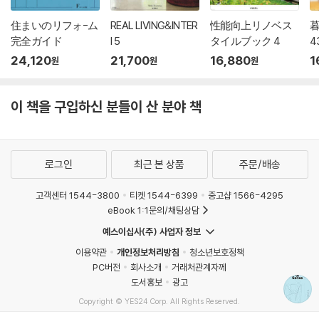
住まいのリフォ-ム
REAL LIVING&INTER
性能向上リノベス
完全ガイド
I 5
タイルブック 4
4
24,120
21,700
16,880
1
원
원
원
이 책을 구입하신 분들이 산 분야 책
로그인
최근 본 상품
주문/배송
고객센터 1544-3800
티켓 1544-6399
중고샵 1566-4295
eBook 1:1문의/채팅상담
예스이십사(주) 사업자 정보
이용약관
개인정보처리방침
청소년보호정책
PC버전
회사소개
거래처관계자께
도서홍보
광고
Copyright © YES24 Corp. All Rights Reserved.
MATOM5