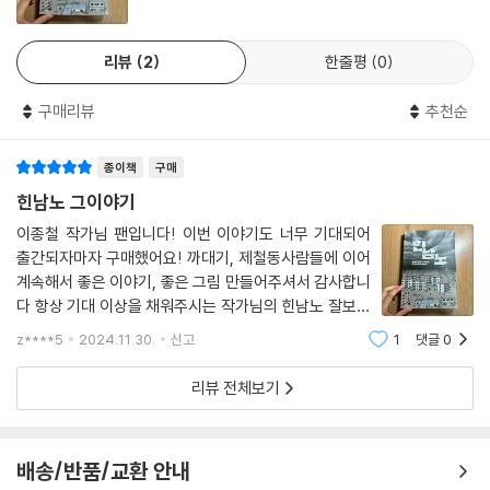
리뷰
2
한줄평
0
구매리뷰
추천순
종이책
구매
힌남노 그이야기
이종철 작가님 팬입니다! 이번 이야기도 너무 기대되어
출간되자마자 구매했어요! 까대기, 제철동사람들에 이어
계속해서 좋은 이야기, 좋은 그림 만들어주셔서 감사합니
다 항상 기대 이상을 채워주시는 작가님의 힌남노 잘보겠
습니다^^*
z****5
2024.11.30.
신고
1
댓글
0
리뷰 전체보기
배송/반품/교환 안내