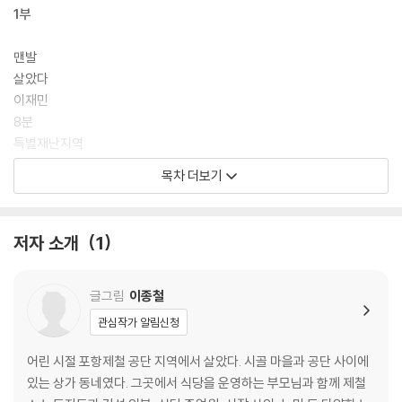
1부
맨발
살았다
이재민
8분
특별재난지역
목차 더보기
2부
버릴 수 없는 것
저자 소개
1
물길
아버지의 살결
2022년의 추석
글그림
이종철
곰팡이
관심작가 알림신청
3부
어린 시절 포항제철 공단 지역에서 살았다. 시골 마을과 공단 사이에
있는 상가 동네였다. 그곳에서 식당을 운영하는 부모님과 함께 제철
재난지원금