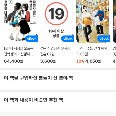
[묶음] 사정을 모르는
젊은 주인님과 첫사랑
너와 우주를 걷기 위하
멍
전학생이 거침없이 다
결혼 02권
여 05권
3
가온다. (총23권/미완
64,400
3,600
10
4,050
4
%
원
원
원
결)
이 책을 구입하신 분들이 산 분야 책
이 책과 내용이 비슷한 추천 책