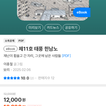
미리보기
카드뉴스
공유하기
소득공제
PDF
제11호 태풍 힌남노
eBook
재난이 휩쓸고 간 자리, 그곳에 남은 사람들
PDF
이종철
글그림
보리
2025.02.06.
10.0
판매지수
12
2
12,000
원
12,000