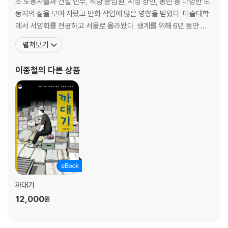
소 노동자들과 건설 인부, 식당 종업원, 시장 상인, 농민 등 다양한 노
마이 머신
동자의 삶을 보며 자랐고 만화 작업에 많은 영향을 받았다. 미술대학
밥
에서 서양화를 전공하고 서울로 올라왔다. 생계를 위해 6년 동안 택
곁에
배 상하차 아르바이트인 ‘까대기’를 했다. 그때 기록한 이야기들을 만
펼쳐보기
재난으로부터
화 《까대기》로 만들어 2019년 ‘오늘의 우리 만화상’을 받았다. 2022
안부
년 유년 시절의 경험을 바탕으로 한 만화 《제철동 사람들》을 출간했
이종철
의 다른 상품
다. 2024년 태풍의 경험을 기록한 만
작가의 말
쓸모없는 만화
까대기
12,000
원