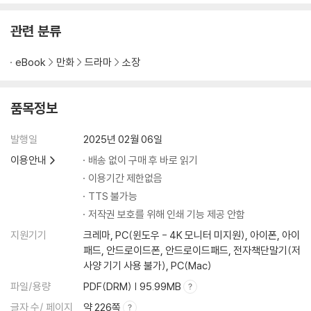
관련 분류
eBook
만화
드라마
소장
품목정보
발행일
2025년 02월 06일
이용안내
배송 없이 구매 후 바로 읽기
이용기간 제한없음
TTS 불가능
저작권 보호를 위해 인쇄 기능 제공 안함
지원기기
크레마, PC(윈도우 - 4K 모니터 미지원), 아이폰, 아이
패드, 안드로이드폰, 안드로이드패드, 전자책단말기(저
사양 기기 사용 불가), PC(Mac)
파일/용량
PDF(DRM) | 95.99MB
글자 수/ 페이지
약 226쪽