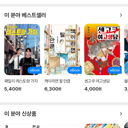
이 분야 베스트셀러
패밀리 레스토랑 가자.
책이라면 팔 만큼
센고쿠 여고생담
블
5,400
6,300
4,000
3
원
원
원
이 분야 신상품