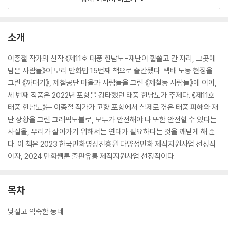
소개
이종철 작가의 신작 《제11호 태풍 힌남노-재난이 휩쓸고 간 자리, 그곳에
남은 사람들》이 보리 만화밥 15번째 책으로 출간됐다. 택배 노동 현장을
그린 《까대기》, 제철공단 마을과 사람들을 그린 《제철동 사람들》에 이어,
세 번째 작품은 2022년 포항을 강타했던 태풍 힌남노가 주제다. 《제11호
태풍 힌남노》는 이종철 작가가 고향 포항에서 실제로 겪은 태풍 피해와 재
난 상황을 그린 그래픽노블로, 모두가 안전해야 나 또한 안전할 수 있다는
사실을, 우리가 살아가기 위해서는 연대가 필요하다는 것을 깨닫게 해 준
다. 이 책은 2023 한국만화영상진흥원 다양성만화 제작지원사업 선정작
이자, 2024 만화웹툰 출판유통 제작지원사업 선정작이다.
목차
낯설고 익숙한 동네