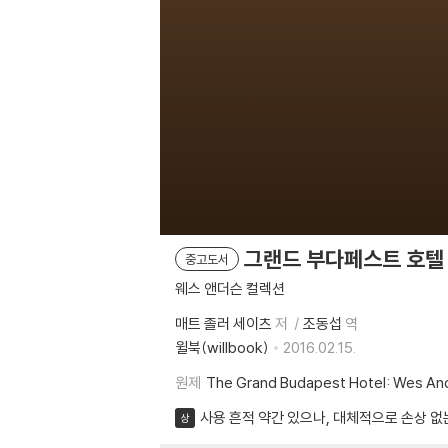
그랜드 부다페스트 호텔
중고도서
웨스 앤더슨 컬렉션
매트 졸러 세이츠
저
조동섭
역
윌북(willbook)
2016.02.15.
원제
The Grand Budapest Hotel: Wes And
사용 흔적 약간 있으나, 대체적으로 손상 없
상