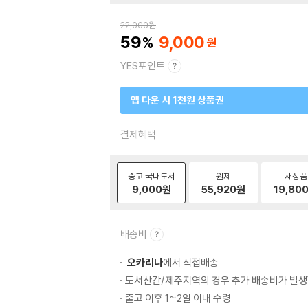
22,000
원
59
9,000
YES포인트
앱 다운 시 1천원 상품권
결제혜택
중고 국내도서
원제
새상품
9,000
원
55,920
원
19,80
배송비
오카리나
에서 직접배송
도서산간/제주지역의 경우 추가 배송비가 발생
출고 이후 1~2일 이내 수령