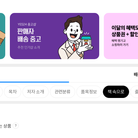
배
목차
저자 소개
관련분류
품목정보
책 속으로
는 상품