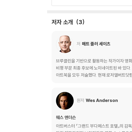
스노글로브 세계
웨스 앤더슨 : 두 번째 인터뷰
장소와 사람과 이야기 : 〈그랜드 부다페스트 호텔
저자 소개
3
친밀한 소리 : 알렉상드르 데스플라 인터뷰
드넓은 무대 : 〈그랜드 부다페스트 호텔〉의 프로
기차를 계속 달리게 하기 : 아담 슈토크하우젠 
저
매트 졸러 세이츠
알곤퀸 호텔에서
웨스 앤더슨 : 세 번째 인터뷰
브루클린을 기반으로 활동하는 작가이자 영화감독
어제의 세계들 by 알리 아리칸
비평 부문 최종 후보에 노미네이트된 바 있다.
슈테판 츠바이크 : 발췌
아트북을 모두 저술했다. 현재 로저앨버트닷
완전히 다른 요소 : 로버트 D. 예먼 인터뷰
웨스 앤더슨의 4:3 챌린지 by 데이비드 보드웰
원저
Wes Anderson
십자 펜 협회
옮긴이의 말
감사의 말
웨스 앤더슨
아트버스터 『그랜드 부다페스트 호텔』의 감독