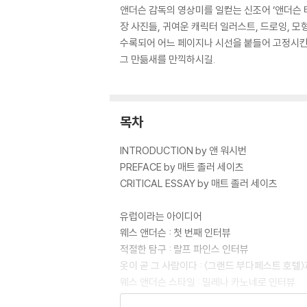
앤더슨 감독의 영상미를 일컫는 신조어 ‘앤더슨 
장 사진들, 귀여운 캐릭터 일러스트, 드로잉, 모
수록되어 어느 페이지나 시선을 붙들어 고정시킨다
그 만듦새를 만끽하시길.
목차
INTRODUCTION by 앤 워시번
PREFACE by 매트 졸러 세이츠
CRITICAL ESSAY by 매트 졸러 세이츠
유럽이라는 아이디어
웨스 앤더슨 : 첫 번째 인터뷰
적절한 탐구 : 랄프 파인스 인터뷰
옷이 곧 그 사람이다 : 〈그랜드 부다페스트 호텔
웨스 앤더슨 스타일 : 밀레나 카노네로 인터뷰