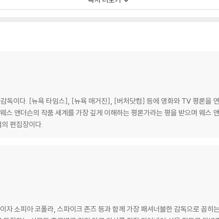
〉의 음악 by 올리비아 콜레트
덕션 디자인 by 스티븐 분
인터뷰
이다. [뉴욕 타임스], [뉴욕 매거진], [버처닷컴] 등에 영화와 TV 평론을
 웨스 앤더슨의 작품 세계를 가장 깊게 이해하는 평론가라는 평을 받으며 웨스 
컴의 편집장이다.
이자 소피아 코폴라, 스파이크 존즈 등과 함께 가장 패셔너블한 감독으로 꼽히는