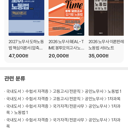
2027 노무사 도하노동
2026 노무사 REAL-T
2026 노무사 이론판례
법 핵심이론서(압축이
IME 봉투모의고사 노
노동법 서브노트
론+약식OX문제)
동법 김기범
47,000
20,000
35,000
원
원
원
관련 분류
국내도서
수험서 자격증
고등고시/전문직
공인노무사
노동법 1
국내도서
수험서 자격증
고등고시/전문직
공인노무사
1차과목
국내도서
수험서 자격증
국가자격/전문사무
공인노무사
1차과
목
노동법 1
국내도서
수험서 자격증
국가자격/전문사무
공인노무사
1차과
목