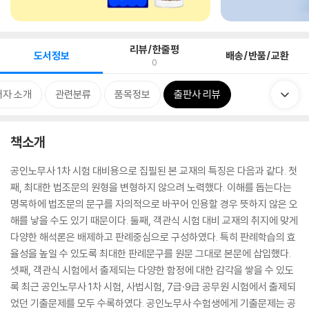
리뷰/한줄평
도서정보
배송/반품/교환
0
저자 소개
관련분류
품목정보
출판사 리뷰
책소개
공인노무사 1차 시험 대비용으로 집필된 본 교재의 특징은 다음과 같다. 첫
째, 최대한 법조문의 원형을 변형하지 않으려 노력했다. 이해를 돕는다는
명목하에 법조문의 문구를 자의적으로 바꾸어 인용할 경우 뜻하지 않은 오
해를 낳을 수도 있기 때문이다. 둘째, 객관식 시험 대비 교재의 취지에 맞게
다양한 해석론은 배제하고 판례중심으로 구성하였다. 특히 판례학습의 효
율성을 높일 수 있도록 최대한 판례문구를 원문 그대로 본문에 삽입했다.
셋째, 객관식 시험에서 출제되는 다양한 함정에 대한 감각을 쌓을 수 있도
록 최근 공인노무사 1차 시험, 사법시험, 7급·9급 공무원 시험에서 출제되
었던 기출문제를 모두 수록하였다. 공인노무사 수험생에게 기출문제는 공