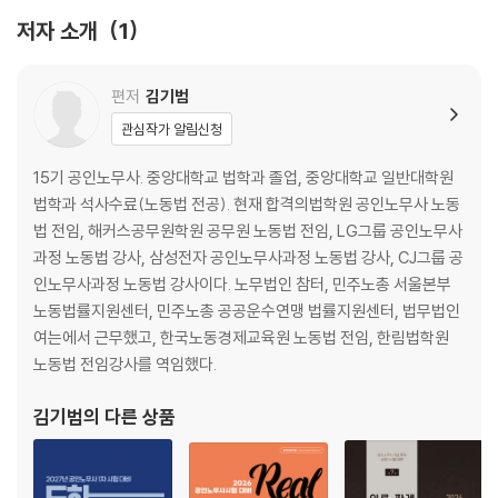
저자 소개
1
제1장 남녀고용평등과 일·가정 양립 지원에 관한 법률
제2장 최저임금법
제3장 근로자퇴직급여보장법
편저
김기범
제4장 임금채권보장법
관심작가 알림신청
제5장 기간제 및 단시간근로자 보호 등에 관한 법률
제6장 파견근로자 보호 등에 관한 법률
15기 공인노무사. 중앙대학교 법학과 졸업, 중앙대학교 일반대학원
제7장 산업안전보건법
법학과 석사수료(노동법 전공). 현재 합격의법학원 공인노무사 노동
제8장 직업안정법
법 전임, 해커스공무원학원 공무원 노동법 전임, LG그룹 공인노무사
제9장 근로복지기본법
과정 노동법 강사, 삼성전자 공인노무사과정 노동법 강사, CJ그룹 공
제10장 외국인근로자의 고용 등에 관한 법률
인노무사과정 노동법 강사이다. 노무법인 참터, 민주노총 서울본부
노동법률지원센터, 민주노총 공공운수연맹 법률지원센터, 법무법인
여는에서 근무했고, 한국노동경제교육원 노동법 전임, 한림법학원
노동법 전임강사를 역임했다.
김기범
의 다른 상품