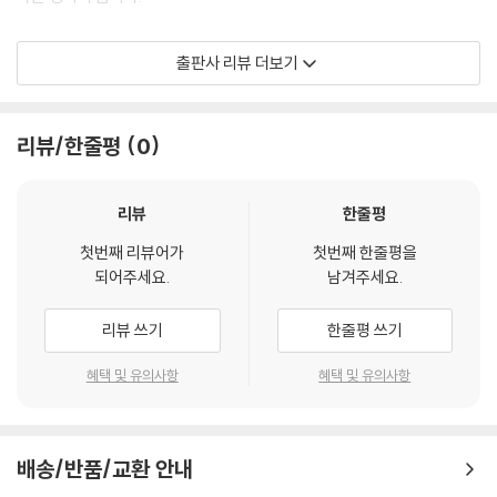
공인노무사 1차 시험 대비용으로 집필된 본 교재의 특징은 다음과 같습니
출판사 리뷰 더보기
다.
첫째, 최대한 법조문의 원형을 변형하지 않으려 노력했습니다. 이해를 돕
리뷰/한줄평
0
는다는 명목하에 법조문의 문구를 자의적으로 바꾸어 인용할 경우 뜻하지
않은 오해를 낳을 수도 있기 때문입니다.
리뷰
한줄평
둘째, 객관식 시험 대비 교재의 취지에 맞게 다양한 해석론은 배제하고 판
첫번째 리뷰어가
첫번째 한줄평을
례중심으로 구성하였습니다. 특히 판례학습의 효율성을 높일 수 있도록 최
되어주세요.
남겨주세요.
대한 판례문구를 원문 그대로 본문에 삽입했습니다.
리뷰 쓰기
한줄평 쓰기
셋째, 객관식 시험에서 출제되는 다양한 함정에 대한 감각을 쌓을 수 있도
록 최근 공인노무사 1차 시험, 사법시험, 7급·9급 공무원 시험에서 출제되
혜택 및 유의사항
혜택 및 유의사항
었던 기출문제를 모두 수록하였습니다. 공인노무사 수험생에게 기출문제
는 공인노무사 1차 시험을 대비함에 있어 중요한 학습지점을 안내해주는
길잡이가 되고, 기출문제만 제대로 정복해도 31회 공인노무사 1차 시험에
배송/반품/교환 안내
서 70% 이상은 정답을 맞출 수 있습니다.