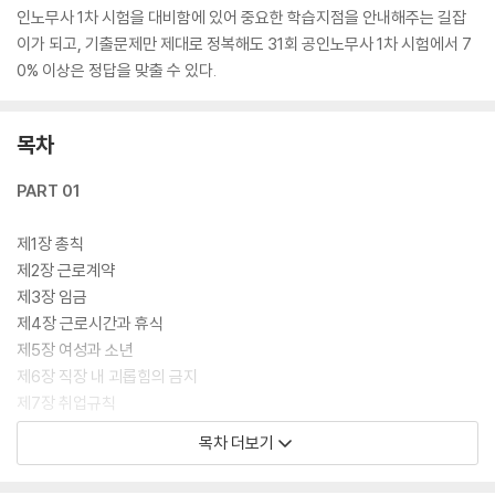
인노무사 1차 시험을 대비함에 있어 중요한 학습지점을 안내해주는 길잡
이가 되고, 기출문제만 제대로 정복해도 31회 공인노무사 1차 시험에서 7
0% 이상은 정답을 맞출 수 있다.
목차
PART 01
제1장 총칙
제2장 근로계약
제3장 임금
제4장 근로시간과 휴식
제5장 여성과 소년
제6장 직장 내 괴롭힘의 금지
제7장 취업규칙
제8장 기숙사·근로감독관·벌칙
목차 더보기
PART 02 부속법령