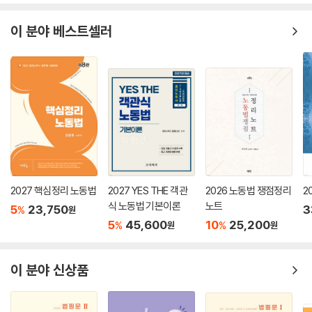
좋은 책이 나올 수 있도록 도와주신 도서출판 에듀비 식구들과 이번 개정
이 분야 베스트셀러
작업에 최선을 다해주신 우리팀 연구실장 김유정 노무사님께 이 자리를 빌
어 감사의 인사를 드립니다. 특히 본 교재명의 모티브가 된 사랑하는 아들
‘도하’를 비롯하여 소중하고 든든한 가족들에게는 항상 감사한 마음을 가
지고 살고 있습니다. 마지막으로, ‘물가에 이르다’라는 의미의 ‘도하(到
河)’ 노동법으로 학습하는 모든 수험생들이 합격의 길에 이를 수 있기를 간
절히 소망합니다.
2025년 1월
편저자 공인노무사
김기범 드림
2027 핵심정리 노동법
2027 YES THE 객관
2026 노동법 쟁점정리
2
식 노동법 기본이론
노트
5
23,750
3
%
원
5
45,600
10
25,200
%
%
원
원
이 분야 신상품