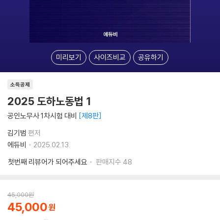
미리보기
사이즈비교
공유하기
소득공제
2025 도하노동법 1
공인노무사 1차시험 대비
제8판
김기범
편저
에듀비
2025.02.13.
첫번째 리뷰어가 되어주세요
판매지수
48
45,000
원
45,000