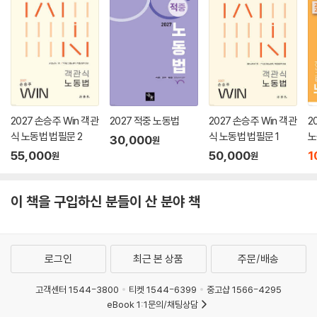
2027 손승주 Win 객관
2027 적중 노동법
2027 손승주 Win 객관
2
식 노동법 법필문 2
식 노동법 법필문 1
노
30,000
원
55,000
50,000
1
원
원
이 책을 구입하신 분들이 산 분야 책
로그인
최근 본 상품
주문/배송
고객센터 1544-3800
티켓 1544-6399
중고샵 1566-4295
eBook 1:1문의/채팅상담