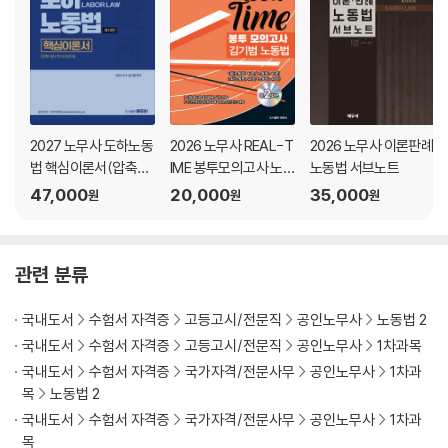
2027 노무사 도하노동
2026 노무사 REAL-T
2026 노무사 이론판례
법 핵심이론서(압축이
IME 봉투모의고사 노
노동법 서브노트
론+약식OX문제)
동법 김기범
47,000
20,000
35,000
원
원
원
관련 분류
국내도서
수험서 자격증
고등고시/전문직
공인노무사
노동법 2
국내도서
수험서 자격증
고등고시/전문직
공인노무사
1차과목
국내도서
수험서 자격증
국가자격/전문사무
공인노무사
1차과
목
노동법 2
국내도서
수험서 자격증
국가자격/전문사무
공인노무사
1차과
목