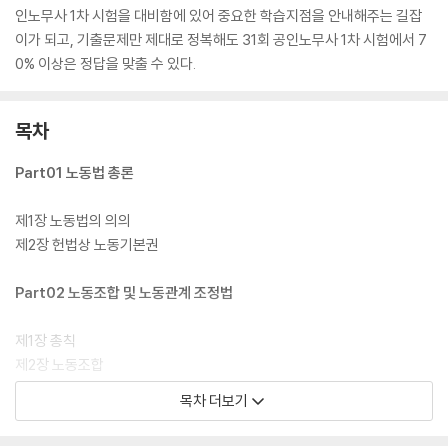
인노무사 1차 시험을 대비함에 있어 중요한 학습지점을 안내해주는 길잡
이가 되고, 기출문제만 제대로 정복해도 31회 공인노무사 1차 시험에서 7
0% 이상은 정답을 맞출 수 있다.
목차
Part01 노동법 총론
제1장 노동법의 의의
제2장 헌법상 노동기본권
Part02 노동조합 및 노동관계 조정법
제1장 총칙
제2장 노동조합
제3장 단체교섭
목차 더보기
제4장 단체협약
제5장 쟁의행위