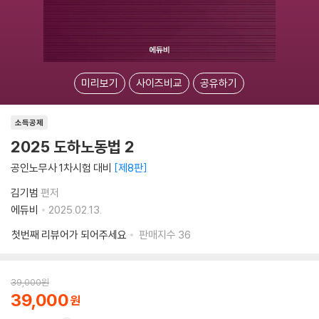
미리보기
사이즈비교
공유하기
소득공제
2025 도하노동법 2
공인노무사 1차시험 대비
제8판
김기범
편저
에듀비
2025.02.13.
첫번째 리뷰어가 되어주세요
판매지수
36
39,000
원
39,000