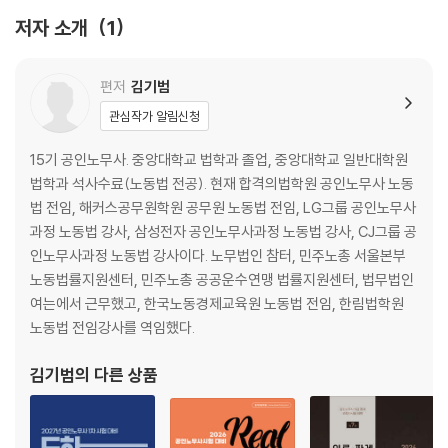
제6장 노동쟁의의 조정
저자 소개
1
제7장 부당노동행위
제8장 벌칙
편저
김기범
Part03 부속법령
관심작가 알림신청
제1장 공무원의 노동조합 설립 및 운영 등에 관한 법률
15기 공인노무사. 중앙대학교 법학과 졸업, 중앙대학교 일반대학원
제2장 교원의 노동조합 설립 및 운영 등에 관한 법률
법학과 석사수료(노동법 전공). 현재 합격의법학원 공인노무사 노동
제3장 노동위원회법
법 전임, 해커스공무원학원 공무원 노동법 전임, LG그룹 공인노무사
제4장 근로자참여 및 협력증진에 관한 법률
과정 노동법 강사, 삼성전자 공인노무사과정 노동법 강사, CJ그룹 공
인노무사과정 노동법 강사이다. 노무법인 참터, 민주노총 서울본부
노동법률지원센터, 민주노총 공공운수연맹 법률지원센터, 법무법인
여는에서 근무했고, 한국노동경제교육원 노동법 전임, 한림법학원
노동법 전임강사를 역임했다.
김기범
의 다른 상품