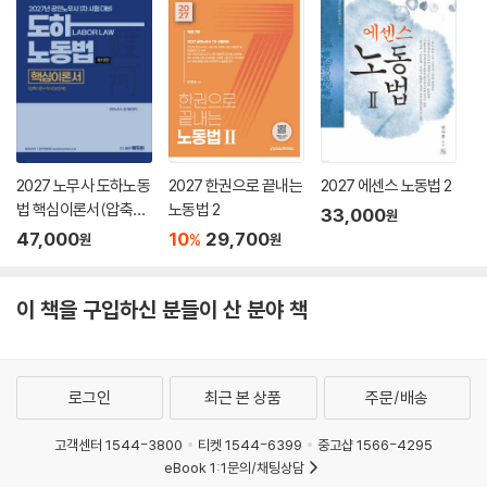
2027 노무사 도하노동
2027 한권으로 끝내는
2027 에센스 노동법 2
법 핵심이론서(압축이
노동법 2
33,000
원
론+약식OX문제)
47,000
10
29,700
%
원
원
이 책을 구입하신 분들이 산 분야 책
로그인
최근 본 상품
주문/배송
고객센터 1544-3800
티켓 1544-6399
중고샵 1566-4295
eBook 1:1문의/채팅상담