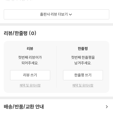
공인노무사 1차 시험 대비용으로 집필된 본 교재의 특징은 다음과 같습니
출판사 리뷰 더보기
다.
첫째, 최대한 법조문의 원형을 변형하지 않으려 노력했습니다. 이해를 돕
리뷰/한줄평
0
는다는 명목하에 법조문의 문구를 자의적으로 바꾸어 인용할 경우 뜻하지
않은 오해를 낳을 수도 있기 때문입니다.
리뷰
한줄평
둘째, 객관식 시험 대비 교재의 취지에 맞게 다양한 해석론은 배제하고 판
첫번째 리뷰어가
첫번째 한줄평을
례중심으로 구성하였습니다. 특히 판례학습의 효율성을 높일 수 있도록 최
되어주세요.
남겨주세요.
대한 판례문구를 원문 그대로 본문에 삽입했습니다.
리뷰 쓰기
한줄평 쓰기
셋째, 객관식 시험에서 출제되는 다양한 함정에 대한 감각을 쌓을 수 있도
록 최근 공인노무사 1차 시험, 사법시험, 7급·9급 공무원 시험에서 출제되
혜택 및 유의사항
혜택 및 유의사항
었던 기출문제를 모두 수록하였습니다. 공인노무사 수험생에게 기출문제
는 공인노무사 1차 시험을 대비함에 있어 중요한 학습지점을 안내해주는
길잡이가 되고, 기출문제만 제대로 정복해도 31회 공인노무사 1차 시험에
배송/반품/교환 안내
서 70% 이상은 정답을 맞출 수 있습니다.