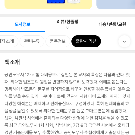
리뷰/한줄평
도서정보
배송/반품/교환
0
저자 소개
관련분류
품목정보
출판사 리뷰
책소개
공인노무사 1차 시험 대비용으로 집필된 본 교재의 특징은 다음과 같다. 첫
째, 최대한 법조문의 원형을 변형하지 않으려 노력했다. 이해를 돕는다는
명목하에 법조문의 문구를 자의적으로 바꾸어 인용할 경우 뜻하지 않은 오
해를 낳을 수도 있기 때문이다. 둘째, 객관식 시험 대비 교재의 취지에 맞게
다양한 해석론은 배제하고 판례중심으로 구성하였다. 특히 판례학습의 효
율성을 높일 수 있도록 최대한 판례문구를 원문 그대로 본문에 삽입했다.
셋째, 객관식 시험에서 출제되는 다양한 함정에 대한 감각을 쌓을 수 있도
록 최근 공인노무사 1차 시험, 사법시험, 7급·9급 공무원 시험에서 출제되
었던 기출문제를 모두 수록하였다. 공인노무사 수험생에게 기출문제는 공