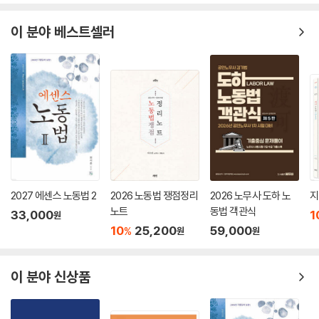
좋은 책이 나올 수 있도록 도와주신 도서출판 에듀비 식구들과 이번 개정
이 분야 베스트셀러
작업에 최선을 다해주신 우리팀 연구실장 김유정 노무사님께 이 자리를 빌
어 감사의 인사를 드립니다. 특히 본 교재명의 모티브가 된 사랑하는 아들
‘도하’를 비롯하여 소중하고 든든한 가족들에게는 항상 감사한 마음을 가
지고 살고 있습니다. 마지막으로, ‘물가에 이르다’라는 의미의 ‘도하(到
河)’ 노동법으로 학습하는 모든 수험생들이 합격의 길에 이를 수 있기를 간
절히 소망합니다.
2025년 1월
편저자 공인노무사
김기범 드림
2027 에센스 노동법 2
2026 노동법 쟁점정리
2026 노무사 도하 노
지
노트
동법 객관식
33,000
1
원
10
25,200
59,000
%
원
원
이 분야 신상품