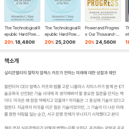
The Technological R
The Technological R
Power and Progres
T
epublic: Hard Powe
epublic: Hard Powe
s: Our Thousand-Ye
e
r, Soft Belief, and th
r, Soft Belief, and th
ar Struggle Over Te
o
20
18,480
20
25,200
20
24,560
1
%
%
%
원
원
원
e Future of the Wes
e Future of the Wes
chnology and Prosp
t
t
erity
책소개
실리콘밸리의 철학자 알렉스 카프가 전하는 미래에 대한 성찰과 제언
팔란티어 CEO 알렉스 카프와 법률 고문 니콜라스 자미스카가 함께 쓴 《기
술공화국 선언》은 기술 시대에 꼭 생각해봐야 할 중요한 질문을 던지는 책
이다. 미국은 왜 점점 약해지고 있을까? 저자들은 그 중심에 기술이 있다고
말한다. 지금까지 미국을 이끈 힘은 기술이었지만, 그 기술이 더 나은 미래
를 향한 야망을 잃는 순간, 서구 문명 전체가 무너지기 시작했다고 본다.
책은 먼저 실리콘밸리가 어떻게 변했는지를 살핀다. 과거에는 국방과 공공