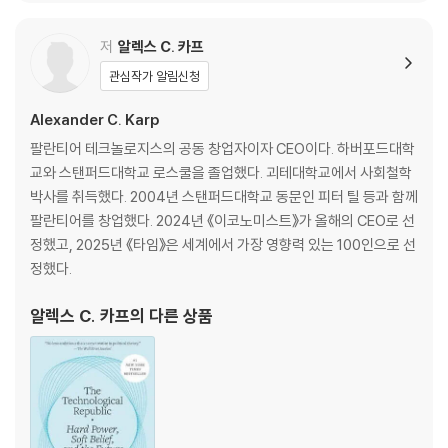
t
ONE OF FINANCIAL TIMES’ MOST ANTICIPATED BOOKS OF THE
저
알렉스 C. 카프
YEAR
관심작가 알림신청
Silicon Valley has lost its way.
Alexander C. Karp
팔란티어 테크놀로지스의 공동 창업자이자 CEO이다. 하버포드대학
Our most brilliant engineering minds once collaborated with g
교와 스탠퍼드대학교 로스쿨을 졸업했다. 괴테대학교에서 사회철학
overnment to advance world-changing technologies. Their ef
박사를 취득했다. 2004년 스탠퍼드대학교 동문인 피터 틸 등과 함께
forts secured the West’s dominant place in the geopolitical or
팔란티어를 창업했다. 2024년 《이코노미스트》가 올해의 CEO로 선
der. But that relationship has now eroded, with perilous reperc
정했고, 2025년 《타임》은 세계에서 가장 영향력 있는 100인으로 선
ussions.
정했다.
Today, the market rewards shallow engagement with the pot
알렉스 C. 카프
의 다른 상품
ential of technology. Engineers and founders build photo-shar
ing apps and marketing algorithms, unwittingly becoming ves
sels for the ambitions of others. This complacency has sprea
d into academia, politics, and the boardroom. The result? An e
ntire generation for whom the narrow-minded pursuit of the d
emands of a late capitalist economy has become their calling.