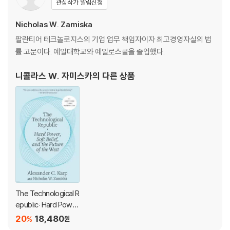
고 경고한다.
관심작가 알림신청
Nicholas W. Zamiska
이 책은 AI 발전을 단순한 생산성 향상이나 오락으로만 보는 시각을 강하
게 비판한다. 실제로 알렉스 카프는 미국 국방부와 CIA 등과 협력하며 팔
팔란티어 테크놀로지스의 기업 업무 책임자이자 최고경영자실의 법
란티어의 소프트웨어를 통해 테러와 국제 분쟁을 분석해온 경험이 있다.
률 고문이다. 예일대학교와 예일로스쿨을 졸업했다.
그는 AI가 민주주의의 수호자가 될 수도, 그 반대가 될 수도 있다고 말한다.
니콜라스 W. 자미스카
의 다른 상품
핵무기가 전후 세계 질서를 재편했듯이, AI도 전략 자산으로 다뤄져야 하
며 공공성과 국가적 가치를 위해 쓰여야 한다고 강조한다.
From the Palantir co-founder, one of tech’s boldest think
ers and The Economist’s “best CEO of 2024,” and his dep
uty, a sweeping indictment of the West’s culture of comp
lacency, arguing that timid leadership, intellectual fragili
ty, and an unambitious view of technology’s potential in S
ilicon Valley have made the U.S. vulnerable in an era of mo
unting global threats.
The Technological R
epublic: Hard Powe
“Fascinating and important.”―Walter Isaacson, #1 New York
r, Soft Belief, and th
20
18,480
%
원
Times bestselling author of Elon Musk
e Future of the Wes