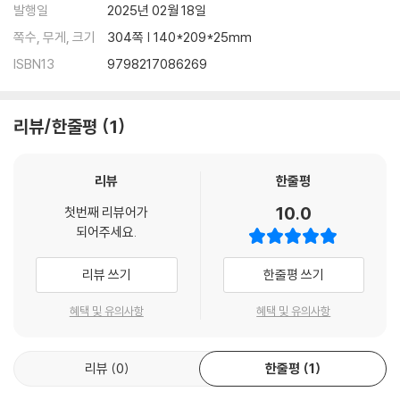
At once iconoclastic and rigorous, this book will also lift the ve
발행일
2025년 02월 18일
il on Palantir and its broader political project from the inside, of
쪽수, 무게, 크기
304쪽 | 140*209*25mm
fering a passionate call for the West to wake up to our new re
ISBN13
9798217086269
ality.
리뷰/한줄평
1
리뷰
한줄평
10.0
첫번째 리뷰어가
되어주세요.
리뷰 쓰기
한줄평 쓰기
혜택 및 유의사항
혜택 및 유의사항
리뷰
0
한줄평
1