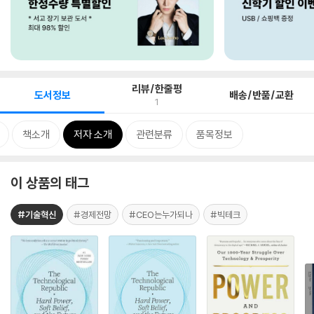
리뷰/한줄평
도서정보
배송/반품/교환
1
책소개
저자 소개
관련분류
품목정보
이 상품의 태그
#기술혁신
#경제전망
#CEO는누가되나
#빅테크