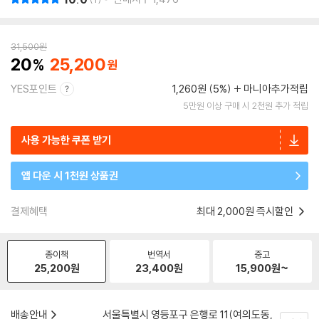
31,500
원
20
25,200
YES포인트
1,260원 (5%)
마니아추가적립
5만원 이상 구매 시 2천원 추가 적립
사용 가능한 쿠폰 받기
앱 다운 시 1천원 상품권
결제혜택
최대 2,000원 즉시할인
종이책
번역서
중고
25,200
원
23,400
원
15,900
원~
배송안내
서울특별시 영등포구 은행로 11(여의도동,