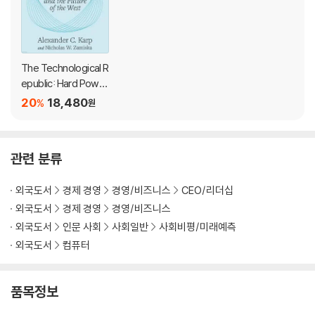
In this groundbreaking treatise, Palantir co-founder and CEO A
lexander C. Karp and Nicholas W. Zamiska offer a searing critiq
ue of our collective abandonment of ambition, arguing that in
The Technological R
order for the U.S. and its allies to retain their global edge―and
epublic: Hard Powe
preserve the freedoms we take for granted―the software in
r, Soft Belief, and th
20
18,480
%
원
e Future of the Wes
dustry must renew its commitment to addressing our most ur
t
gent challenges, including the new arms race of artificial intelli
gence. The government, in turn, must embrace the most effe
관련 분류
ctive features of the engineering mindset that has propelled
Silicon Valley’s success.
외국도서
경제 경영
경영/비즈니스
CEO/리더십
외국도서
경제 경영
경영/비즈니스
Above all, our leaders must reject intellectual fragility and pre
외국도서
인문 사회
사회일반
사회비평/미래예측
serve space for ideological confrontation. A willingness to risk
외국도서
컴퓨터
the disapproval of the crowd, Karp and Zamiska contend, has
everything to do with technological and economic outperform
ance.
품목정보