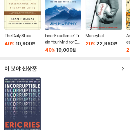
The Daily Stoic
Inner Excellence: Tr
Moneyball
A
ain Your Mind for Ext
e
40
10,900
20
22,960
%
%
원
원
raordinary Performa
40
19,000
2
%
원
nce and the Best Po
ssible Life
이 분야 신상품