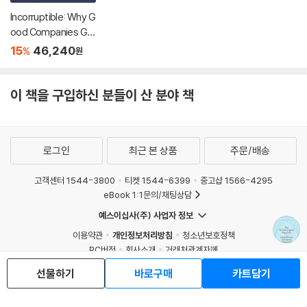
Incorruptible: Why G
ood Companies Go
Bad... and How Grea
15
46,240
%
원
t Companies Stay G
reat
이 책을 구입하신 분들이 산 분야 책
로그인
최근 본 상품
주문/배송
고객센터 1544-3800
티켓 1544-6399
중고샵 1566-4295
eBook 1:1문의/채팅상담
예스이십사(주) 사업자 정보
이용약관
개인정보처리방침
청소년보호정책
PC버전
회사소개
거래처관계자께
도서홍보
광고
선물하기
바로구매
카트담기
Copyright © YES24 Corp. All Rights Reserved.
MATOM8