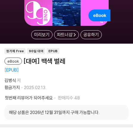
미리보기
파트너샵
공유하기
정가제 Free
90일 대여
EPUB
[대여] 백색 벌레
eBook
EPUB
김병식
저
황금가지
2025.02.13.
첫번째 리뷰어가 되어주세요
판매지수
48
해당 상품은 2026년 12월 31일까지 구매 가능합니다.