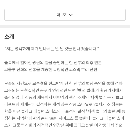
더보기
소개
“저는 명백하게 제가 만나서는 안 될 것을 만나 봤습니다.”
숲속에서 벌어진 광란의 일을 증언하는 한 신부의 최후 변론
크툴루 신화의 전통을 계승한 독창적인 코스믹 호러 단편
모종의 사건으로 교수형을 선고받게 된 한 신부의 법정 증언을 통해 점차
고조되는 초현실적인 공포가 인상적인 단편 「백색 벌레」가 황금가지에서
출간되었다. 작품의 제목이자 이야기의 핵심 소재인 ‘백색 벌레’는 러브크
래프트의 세계관에 필적하는 개성 있는 작품 스타일로 20세기 초 장르문
학을 이끈 클라크 애슈턴 스미스의 대표적인 걸작 「백색 벌레의 출현」에 등
장하는 사악한 외계의 존재 ‘르림 샤이코스’를 뜻한다. 클라크 애슈턴 스미
스가 크툴루 신화의 직접적인 연장선 위에 있다고 밝힌 이 작품에서 주요