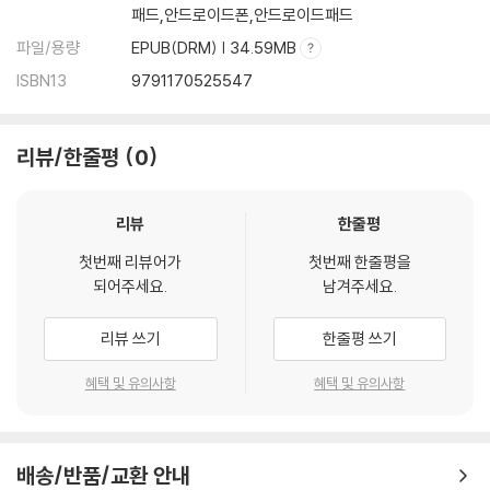
패드,안드로이드폰,안드로이드패드
가의 다채로운 단편소설을 출간하는 황금가지의 전자책 시리즈 ‘구구단편
파일/용량
EPUB(DRM) | 34.59MB
서가 ONE’을 새롭게 선보입니다. SF, 판타지, 호러, 로맨스, 추리, 스릴러
등 다양한 장르를 포괄하는 한 편의 단편소설에 감상의 폭을 더해 줄 리뷰
ISBN13
9791170525547
를 함께 곁들여, 짧지만 충만한 재미와 여운을 만끽할 수 있는 이야기의 참
신한 스펙트럼을 제시하고자 합니다.
리뷰/한줄평
0
리뷰
한줄평
첫번째 리뷰어가
첫번째 한줄평을
되어주세요.
남겨주세요.
리뷰 쓰기
한줄평 쓰기
혜택 및 유의사항
혜택 및 유의사항
배송/반품/교환 안내