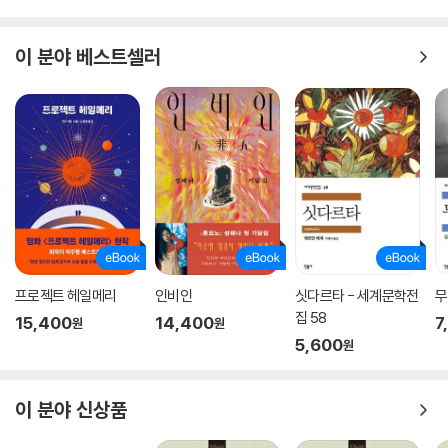
이 분야 베스트셀러
프로젝트 헤일메리
인비인
싯다르타 - 세계문학전
무
집 58
15,400
14,400
7
원
원
5,600
원
이 분야 신상품