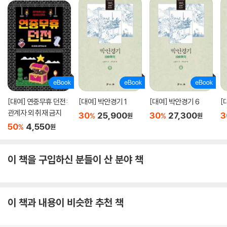
[대여] 연중무휴 던전:
[대여] 박안경기 1
[대여] 박안경기 6
[
관계자 외 취재 금지
30
25,900
30
27,300
3
%
%
원
원
50
4,550
%
원
이 책을 구입하신 분들이 산 분야 책
이 책과 내용이 비슷한 추천 책