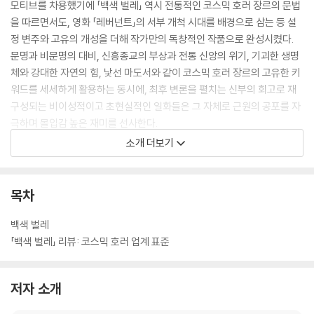
모티브를 차용했기에 「백색 벌레」 역시 전통적인 코스믹 호러 장르의 문법
을 따르면서도, 영화 「레버넌트」의 서부 개척 시대를 배경으로 삼는 등 설
정 변주와 고유의 개성을 더해 작가만의 독창적인 작품으로 완성시켰다.
문명과 비문명의 대비, 신흥종교의 부상과 전통 신앙의 위기, 기괴한 생명
체와 강대한 자연의 힘, 낯선 마도서와 같이 코스믹 호러 장르의 고유한 키
워드를 세세하게 활용하는 동시에, 최후 변론을 펼치는 신부의 회고로 재
구성되는 비이성적이고 초현실적인 일화들은 그 자체로 근원의 공포를 자
극하며 몰입감 높은 재미를 선사한다.
「백색 벌레」는 온라인 소설 플랫폼 브릿G(britg.kr)에서 편집부 추천작으
소개 더보기
로 선정되며 주목받은 김병식 작가의 첫 출간작으로, 조선 시대 가상의 전
통문화를 이색적인 콘셉트로 풀어낸 SF 단편 「형광등 보기」로 제6회 황금
드래곤 문학상 이야기 부문 본심에 진출하는 등 개성 있는 작품 활동을 꾸
목차
준히 선보이고 있다.
특히 권말에는 작품집 『바깥 세계』 등을 발표하며 차세대 호러 소설가로서
백색 벌레
지평을 넓히고 있는 녹차빙수 작가의 깊이 있는 해설과 시선이 담긴 리뷰
「백색 벌레」 리뷰: 코스믹 호러 업계 표준
를 함께 수록하였는데, 크툴루 신화에 기반한 코스믹 호러 장르와 본 작품
에서 다루는 주요 소재에 대한 다양한 연결점과 해석을 제시하며 독자들의
저자 소개
풍부한 이해를 돕는다.