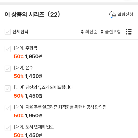
이 상품의 시리즈
22
알림신청
전체선택
최신순
품절포함
[대여] 주황색
50
1,950
%
원
[대여] 은수
50
1,450
%
원
[대여] 당신의 뮤즈가 되어드립니다
50
1,450
%
원
[대여] 자율 주행 알고리즘 최적화를 위한 비공식 합의팀
50
1,950
%
원
[대여] 도서 연체의 말로
50
1,450
%
원