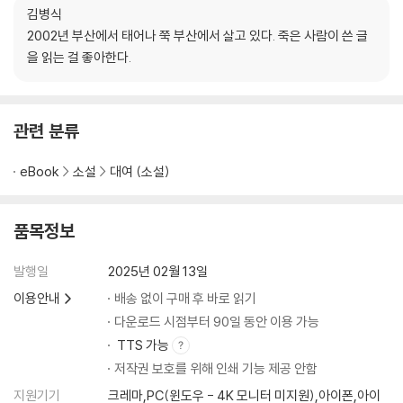
“「백색 벌레」는 여러 층위의 독자들이 골고루 즐길 수 있는 다층적인 재미
김병식
를 제공하면서도 소재와 플롯 양면으로 매우 ‘전통적인’ 크툴루 신화 서사
2002년 부산에서 태어나 쭉 부산에서 살고 있다. 죽은 사람이 쓴 글
의 외양을 가졌기에, 근래 들어 매뉴얼괴담이나 SCP재단 등의 화소와도
을 읽는 걸 좋아한다.
결합하며 고도로 맥락화된 코스믹 호러 장르, 혹은 크툴루 신화 장르에 새
롭게 진입하는 독자들에게 하나의 표준으로서 추천하기에 좋은 소설이
다.” ―녹차빙수(호러 소설 작가), 리뷰 「코스믹 호러 업계 표준」 중에서
관련 분류
줄거리
eBook
소설
대여 (소설)
비버 사냥이 성행하던 신대륙, 고아원 운영 자금을 마련하기 위해 숲속에
서 마을 사람들과 비버 사냥을 함께하곤 했던 젊은 신부는 주변 지역에 출
품목정보
현한 기이한 신흥 부족에 대한 소식을 전해 듣는다. 괴상한 외향과 풍습을
지닌 데다 매우 폭력적인 방식으로 다른 부족들을 정복해 나가고 있다는
발행일
2025년 02월 13일
것이었는데, 어느 날 그들의 기습 공격으로 마을에서 전투가 벌어지며 많
은 사상자가 발생한다. 이후 마을에서는 복수를 위해 미지의 적을 찾아 나
이용안내
배송 없이 구매 후 바로 읽기
서려는 토벌대가 꾸려지고, 신부 또한 알 수 없는 강박과 의무감에 휩싸인
다운로드 시점부터 90일 동안 이용 가능
채 행렬에 합류해 떠나게 된다. 불온한 파멸의 예감이 드리워진 숲속으로.
TTS 가능
저작권 보호를 위해 인쇄 기능 제공 안함
■구구단편서가 ONE 소개
지원기기
크레마,PC(윈도우 - 4K 모니터 미지원),아이폰,아이
전자책 큐레이션 단편집 시리즈 구구단편서가에 이어, 신진작가와 기성작