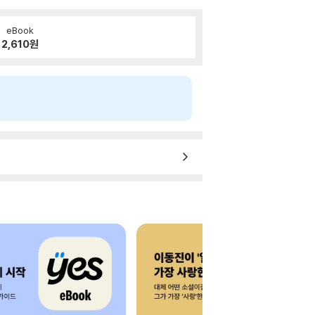
eBook
2,610
원