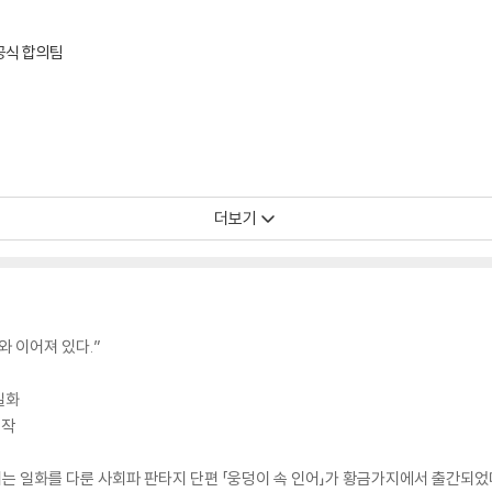
공식 합의팀
더보기
와 이어져 있다.”
일화
출작
 일화를 다룬 사회파 판타지 단편 「웅덩이 속 인어」가 황금가지에서 출간되었다