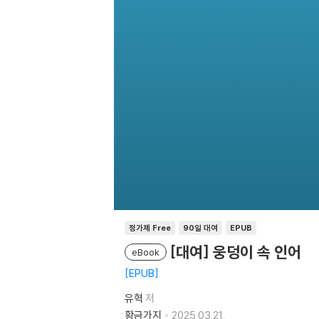
정가제 Free
90일 대여
EPUB
[대여] 웅덩이 속 인어
eBook
EPUB
유혁
저
황금가지
2025.03.21.