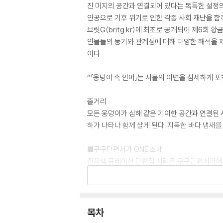
진 미지의 공간과 연결되어 있다는 독특한 설정의
인공으로 기후 위기로 인한 각종 사회 재난을 함
브릿G(britg.kr)에 최초로 공개되어 제6회
인물들의 동기와 관계성에 대해 다양한 해석을 제
이다.
“「웅덩이 속 인어」는 사물의 이면을 섬세하게 포착
줄거리
모든 웅덩이가 심해 같은 기이한 공간과 연결된 
하가 나타나 함께 살게 된다. 지독한 바다 냄새
■구구단편서가 ONE 소개
전자책 큐레이션 단편집 시리즈 구구단편서가에 
니다. SF, 판타지, 호러, 로맨스, 추리, 스릴
있는 이야기의 참신한 스펙트럼을 제시하고자 합
목차