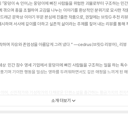
 「웅덩이 속 인어」는 웅덩이에 빠진 사람들을 위험한 괴물로부터 구조하는 민간
께 겪으며 종을 초월하여 교감을 나누는 이야기를 환상적인 분위기로 묘사한 작품
 황금드래곤 문학상 이야기 부문 본심에 진출한 작품으로, 권말에는 브릿G 추천 리
시하며 서사에 깊이를 더하고 실존적 삶이라는 주제를 짚어 내는 리뷰를 통해 작
하며 자유와 존엄성을 아름답게 그려 냈다.” ―cedrus(브릿G 리뷰어), 리뷰 
세상. 민간 잠수 영세 기업에서 웅덩이에 빠진 사람들을 구조하는 일을 하는 특수
를 풍기며 기이한 행동을 일삼는 영하를 두려워하면서도 깊은 애정을 느끼게 된 해
이어, 신진작가와 기성작가의 다채로운 단편소설을 출간하는 황금가지의 전자책 
러 등 다양한 장르를 포괄하는 한 편의 단편소설에 감상의 폭을 더해 줄 리뷰를 함께
소개 더보기
니다.