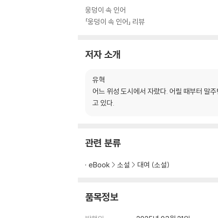
웅덩이 속 인어
「웅덩이 속 인어」 리뷰
저자 소개
유혁
어느 위성 도시에서 자랐다. 어릴 때부터 말주
고 있다.
관련 분류
eBook
소설
대여 (소설)
품목정보