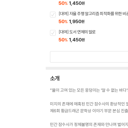
50
1,450
%
원
[대여] 자율 주행 알고리즘 최적화를 위한 비
50
1,950
%
원
[대여] 도서 연체의 말로
50
1,450
%
원
소개
“물이 고여 있는 모든 웅덩이는 ‘알 수 없는 바다’
미지의 존재에 매혹된 민간 잠수사의 환상적인 
제6회 황금드래곤 문학상 이야기 부문 본심 진
민간 잠수사가 정체불명의 존재와 만나며 벌어지는