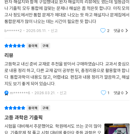
완자 해설지와 함께 구입했네요.완자 해설지의 리뷰에도 썼는데 일등급이
나 기출픽 모두 통합에 걸맞는 문제나 해설은 좀 적은듯 합니다. 아직 모의
고사 정도에서만 통합 문제가 제대로 나오는 듯 하고 해설지나 문제집에서
통합문제가 많이 나오는 데는 시간이 필요한 듯 합니다
b******2
2025.05.11.
신고
2
댓글
0
종이책
구매
리뷰
고등학교 내신 준비 교재로 추천을 받아서 구매하였습니다. 교과서 중심으
로 내용 정리 하고, 다른 교재 같이 공부한 뒤, 총정리용으로 활용할까 합니
다. 통합과학이 내용도 많고, 어렵네요. 편집과 내용 정리가 깔끔하고, 해설
지도 보기 좋게 되어 있습니다.
m*******6
2026.03.21.
신고
1
댓글
0
종이책
구매
고등 과학은 기출픽
시험을 대비해서 주문했어요. 학원에서도 쓰는 곳이 많아
요. 기출문제 잘 풀고 시험 대비에 좋아요.중등 과학은 오