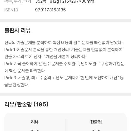
쪽수, 무게, 크기
352쪽 | 812g | 215*297*30mm
ISBN13
9791173163135
Ⅲ. 시스템과 상호작용
1. 지구 시스템
출판사 리뷰
13. 지구시스템의 구성 요소
14. 지구시스템의 에너지와 물질 순환
전국의 기출문제를 분석하여 핵심 내용과 필수 문제를 빠짐없이 담았다.
15. 지각 변동과 판 구조론
Pick 1. 기출문제 분석을 통한 개념정리! 기출문제를 빈틈없이 분석하여
16. 판 경계의 지각 변동
빈출 자료와 보기 선지로 개념을 새롭게 정리하다.
Pick 2. 꼭 풀어봐야 할 필수 문제를 주제별로, 난이도별로 구성하여 한눈
2. 역학 시스템
에 핵심 문제를 파악한다.
17. 중력과 역학 시스템
Pick 3. 서술형, 최고 수준의 고난도 문제까지 한 번에 도전하여 내신 1등
18. 중력을 받는 물체의 운동
급을 완성한다.
19. 운동량과 충격량
20. 충돌과 안전장치
리뷰/한줄평
195
3. 생명 시스템
21. 생명 시스템과 세포
리뷰
한줄평
22. 세포막의 특성과 물질의 이동