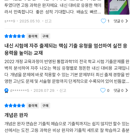
투였다면 고등 과학은 완자에요. 내신 대비로 유용한 책이
라서 만족합니다. 좋은 성적 기대합니다. 배송도 빠르고
편하게 받아서 좋습니다.
s***9
2025.05.10.
신고
1
댓글
0
종이책
구매
내신 시험에 자주 출제되는 핵심 기출 유형을 엄선하여 실전 응
용력을 높이는 교재
2022 개정 교육과정이 반영된 통합과학1의 전국 학교 시험 기출문제를 완
벽히 분석하여 자주 나오는 핵심 유형별로 정돈한 내신 대비용 교재입니
다. 개념을 문제에 바로 적용할 수 있는 기본 문제부터 최신 출제 경향을 반
영한 고난도 문제 및 서술형 문항까지 단계적으로 수록되어 있어 빈틈없는
시험 준비가 가능합니다. 주요 실험과 그래프, 다양한 시각 자료에 대한 체
d*******5
2026.07.29.
신고
0
댓글
0
계적인 해석 방
종이책
구매
개념은 완자
개념은 완자 연습은 기출픽.예습으로 기출픽까지는 쉽지 않지만 할수 있는
선에서는 도전..고등 과학은 비상 완자와 기출픽 세트로 잘 학습하고 충분