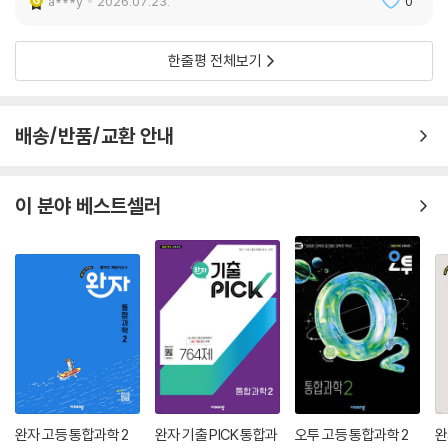
a***y
2026.07.23.
0
한줄평 전체보기
배송/반품/교환 안내
이 분야 베스트셀러
완자 고등 통합과학 2
완자 기출 PICK 통합과
오투 고등 통합과학 2
완