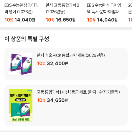
EBS 수능완성 영어영
완자 고등 통합과학 2
EBS 수능완성 국어영
2
역 영어 (2026년)
(2026년용)
역 독서·문학·화법과 작
론
문 (2026년)
(
10
14,040
10
16,650
10
14,040
1
%
%
%
원
원
원
이 상품의 특별 구성
완자 기출 PICK 통합과학 세트 (2026년용)
10
32,400
%
원
고등 통합과학1 내신 1등급 세트 (완자+완자 기출픽)
10
34,650
%
원