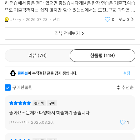
히 연습해서 좋은 결과 있으면 좋겠습니다개념은 완자 연습은 기출픽.예습
으로 기출픽까지는 쉽지 않지만 할수 있는선에서는 도전..고등 과학은 비
상 완자와 기출픽 세트로 잘 학습하고 충분히 연습해서 좋은 결과 있으면
a***y
2026.07.23.
신고
0
댓글
0
좋겠습니다
리뷰 전체보기
리뷰
76
한줄평
119
클린봇
이 부적절한 글을 감지 중입니다.
설정
구매한줄평
추천순
종이책
구매
좋아요~ 문제가 다양해서 학습하기 좋습니다
l*******l
2025.03.26.
1