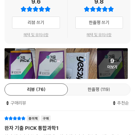
9.6
9.8
23. 생명 시스템에서의 화학 반응
24. 생명 시스템에서 정보의 흐름
리뷰 쓰기
한줄평 쓰기
혜택 및 유의사항
혜택 및 유의사항
9
더보기
리뷰
76
한줄평
119
구매리뷰
추천순
종이책
구매
완자 기출 PICK 통합과학1