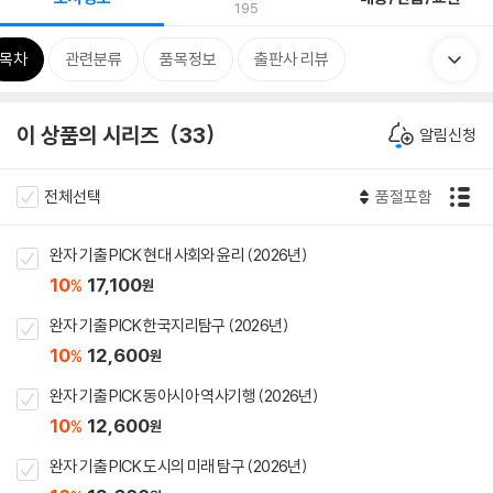
195
목차
관련분류
품목정보
출판사 리뷰
이 상품의 시리즈
33
알림신청
전체선택
품절포함
완자 기출 PICK 현대 사회와 윤리 (2026년)
10
17,100
%
원
완자 기출 PICK 한국지리탐구 (2026년)
10
12,600
%
원
완자 기출 PICK 동아시아 역사기행 (2026년)
10
12,600
%
원
완자 기출 PICK 도시의 미래 탐구 (2026년)