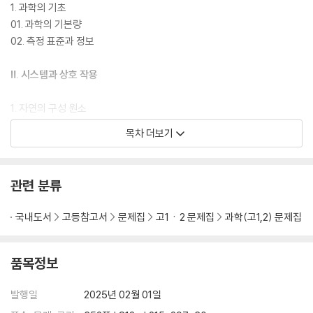
1. 과학의 기초
01. 과학의 기본량
02. 측정 표준과 정보
Ⅱ. 시스템과 상호 작용
1. 자연의 구성 원소
03. 우주 초기 원소의 생성
목차 더보기
04. 별의 진화와 원소의 생성
05. 태양계와 지구의 형성
관련 분류
2. 물질의 규칙성 성질
06. 원소의 주기성
국내도서
고등참고서
문제집
고1ㆍ2 문제집
과학(고1,2) 문제집
07. 원자의 전자 배치
08. 화학 결합의 원리와 종류
09. 화학 결합과 물질의 성질
품목정보
10. 지각을 구성하는 물질의 규칙성
11. 생명체를 구성하는 물질의 규칙성
발행일
2025년 02월 01일
12. 물질의 전기적 성질