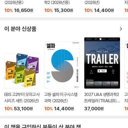
(2026년용)
학2 (2026년용)
(2026년)
지
10
16,650
10
15,300
10
14,400
1
%
%
%
원
원
원
이 분야 신상품
EBS 고2부터 모의고사
고등 셀파 지구시스템
2027 UAA 생명과학2
고
시리즈 세트 (2026년)
과학 (2026년)
트레일러(TRAILER)
지
시즌1 4회분+복습용
10
53,100
10
14,400
37,000
1
%
%
원
원
원
N제 (2026년)
이 책을 구입하신 분들이 산 분야 책