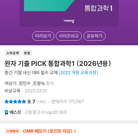
미리보기
사이즈비교
공유하기
소득공제
분철
완자 기출 PICK 통합과학1 (2026년용)
중간·기말 내신 대비 필수 교재
2022 개정 교육과정
여상기
,
장인수
,
조향숙
등저
비상교육
2025.02.01.
9.7
판매지수
171,087
195
베스트
고등참고서 top20 16주
OMR 메모지 (포인트 차감)
구매혜택