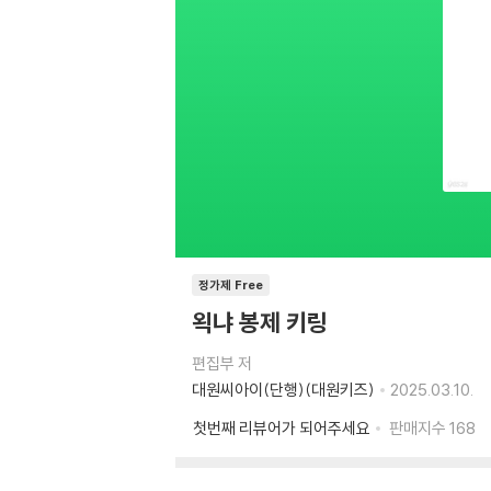
정가제 Free
왹냐 봉제 키링
편집부 저
대원씨아이(단행)(대원키즈)
2025.03.10.
첫번째 리뷰어가 되어주세요
판매지수
168