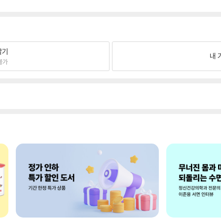
팔기
내 
불가