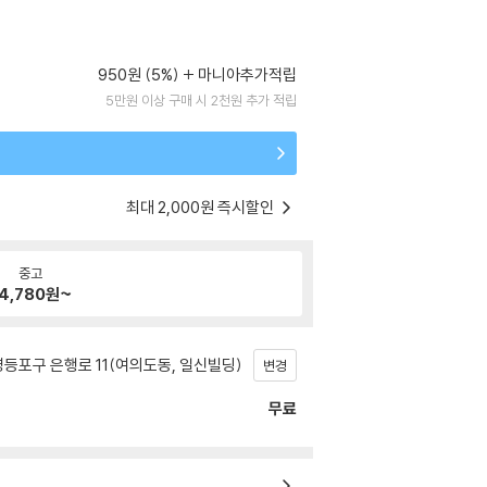
950원 (5%)
마니아추가적립
5만원 이상 구매 시 2천원 추가 적립
최대 2,000원 즉시할인
중고
4,780
원~
등포구 은행로 11(여의도동, 일신빌딩)
변경
무료