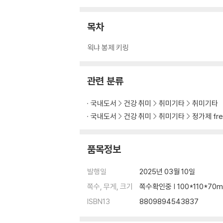
목차
왹냐 봉제 키링
관련 분류
국내도서
건강 취미
취미기타
취미기타
국내도서
건강 취미
취미기타
정가제 fr
품목정보
발행일
2025년 03월 10일
쪽수, 무게, 크기
쪽수확인중 | 100*110*70
ISBN13
8809894543837