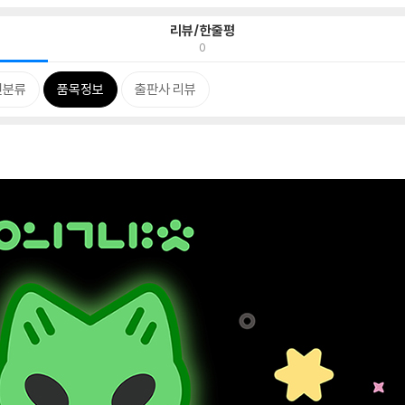
리뷰/한줄평
0
련분류
품목정보
출판사 리뷰