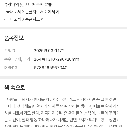
수상내역 및 미디어 추천 분류
국내도서
큰글자도서
에세이
국내도서
큰글자도서
품목정보
발행일
2025년 03월 17일
쪽수, 무게, 크기
264쪽 | 210*290*20mm
ISBN13
9788965967040
책 속으로
· 사람들은 의사가 환자를 치료하는 것이라고 생각하지만 꼭 그런 것만은
아니다. 생각해보면 환자가 의사를 먹여 살리는 셈이고, 때로는 환자가 의
사를 치료하기도 한다. 지금까지 만나온 환자들의 선택이, 그들이 꾸려가
는 시간이, 말과 행동 하나하나가 내게는 반면교사가 되기도 했고 정면교
사가 되기도 했다. 내가 만난 환자 들은 삶과 죽음으로 살아 있는 나에게 많