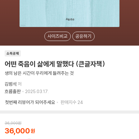
사이즈비교
공유하기
소득공제
어떤 죽음이 삶에게 말했다 (큰글자책)
생의 남은 시간이 우리에게 들려주는 것
김범석
저
흐름출판
2025.03.17.
첫번째 리뷰어가 되어주세요
판매지수
24
36,000
원
36,000