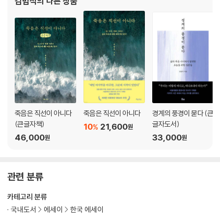
김범석
의 다른 상품
이야기를 마치며
다. 저서로는 《진료실에서 못다 한 항암치료 이야기》 《천국의 하
죽음은 직선이 아니다
죽음은 직선이 아니다
경계의 풍경이 묻다 (큰
(큰글자책)
글자도서)
10
21,600
%
원
46,000
33,000
원
원
관련 분류
카테고리 분류
국내도서
에세이
한국 에세이