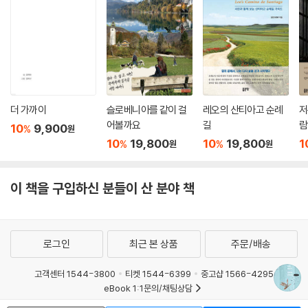
한 노인 환자는 그동안 해보지 못했던 것들을 해보며 일상의 소중함을 느
환자를 떠올리기 쉽지만 실제로 암은 나이를 가려 덮쳐오지는 않는다. 당
끼고, 또 다른 노인 환자는 의사도 모르게 ‘사후 뇌 기증’을 신청해놓고 떠
연히 어리고 젊은 암 환자들이 많고, 그중 에서는 완치되지 못하고 세상을
난다. 모두가 “앞으로 남은 날이 ○○ 정도 됩니다”라고 기대여명에 대해
떠나는 경우가 없지 않다. 결국 그 부모도 자식을 먼저 떠나보내는 아픔을
듣지만 그 남은 시간을 채워가는 모습은 제각각이다.
고스란히 안아야 한다.
--- p.121
환자들이 남은 삶과 예정된 죽음을 대하는 태도는 삶과 죽음에 대한 우리
의 태도를 묻는다. 이에 대해 저자는 “사람은 누구나 ‘주어진 삶을 얼마나
더 가까이
슬로베니아를 같이 걸
레오의 산티아고 순례
저
· 환자와 의사를 떠나 서로 다른 누군가를 온전히 이해한다는 것 자체가 본
의미 있게 살아낼 것인가’라는 질문을 안고 태어난다. 일종의 숙제라면 숙
어볼까요
길
람
10
9,900
%
원
디 불가능한 일이다. 어디까지나 ‘나의 경험을 바탕으로 너의 상황을 짐작
제이고, 우리는 모두 각자 나름의 숙제를 풀고 있는 셈이다. 물론 이 인생의
10
19,800
10
19,800
1
%
%
원
원
해보건대 너는 아마도 이럴 것이라고 짐작한다’는 선에 지나지 않는다. 본
숙제를 풀든 풀지 않든, 어떻게 풀든 결국 죽는 순간 그 결과는 자신이 안아
질적으로 우리는 다른 사람들이고, 완벽히 같은 상황과 처지에서의 똑같은
드는 것일 테다. 기대여명을 알게 된다는 것은 마음 아픈 일이지만 조금 다
경험을 한다는 것은 불가능하기에.
이 책을 구입하신 분들이 산 분야 책
르게 생각해보면 특별한 보너스일지도 모른다. 보통은 자기가 얼마나 더
--- p.163
살지 모르는 채로 살다가 죽기 때문이다. 물론 이 문제를 다 풀지 않는다고
뭐라고 하는 사람은 없지만 빈칸으로 남겨두기에는 아쉬운 일이다”(62-
· 나도 때로는 파비우스와 같은 전략을 택한다. 암세포가 싸움을 걸어오는
63쪽)라고 적는다.
로그인
최근 본 상품
주문/배송
것처럼 느껴질 때가 있는데, 그런 때에 종종 최대한 시간을 끌며 버틴다. 종
양의 크기가 어떻든 간에 장기의 기본적인 기능이 유지되도록 하는 데 집
또한 환자가 종착역으로 가는 여정에는 환자만 있는 게 아니다. 그의 가족
고객센터 1544-3800
티켓 1544-6399
중고샵 1566-4295
중한다. 환자가 좀 더 오래 숨 쉴 수 있고 먹을 수 있고 아프지 않도록 만든
이 함께다. 원발부위불명암을 앓는 남편이 완치되기까지 희망을 놓지 않고
eBook 1:1문의/채팅상담
다. 정면승부를 피하고 버텨보는 식이다. (…) 이 같은 전략의 목적은 암이
서울과 부산을 오가던 아내가 있고, 폭력을 행사했던 아버지를 끝내 외면