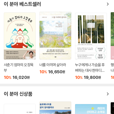
이 분야 베스트셀러
--- p.56
라고 말한다. “지금까지 만나온 환자들의 선택이, 그들이 꾸려가는 시간
이, 말과 행동 하나 하나가 내게는 반면교사가 되기도 했고 정면교사가 되
· 어차피 과학의 영역을 벗어난 일이라면 임종이 지연될 때 대답할 수 없는
기도 했다. 내가 만난 환자 들은 삶과 죽음으로 살아 있는 나에게 많은 이야
환자에게 묻고 싶어진다. 무엇을 기다리고 있는지, 무엇 때문에 발걸음을
기를 들려주었다. 그 속에 담긴 의미를 찾아가는 과정이 마치 생의 숙제를
떼지 못하는지. 알 수만 있다면 알아내서 그 바람을 조금이라도 풀어주고
푸는 것 같았다. 그들이야말로 나의 선생님이었다. (…) 돌아가신 분들의
싶은 심정이 된다. 평탄하지 않았을 삶과 지난한 투병 끝에 떠나는 길만큼
모습을 통해서 지금의 우리를 돌아볼 수 있다는 것, 그들의 죽음이 사라지
은 가능한 한 가볍게 떠날 수 있기를, 의사 이전에 한 사람으로서 바라게 되
는 것이 아니라 누군가 에게는 기억되는 죽음이라는 것, 나아가 누군가의
는 것이다.
죽음이 어떤 이에게는 삶이 될 수도 있다는 것을 이야기하고 싶었다.”(6-
--- p.84
8쪽)
· 암 투병은 환자도 가족도 모두 지치는 일이다. 지난하고 고통스러운 투병
사춘기 엄마의 오장육
너를 아끼며 살아라
누구에게나 가슴을 후
행
죽음 앞에 선 환자와 가족의 선택,
부
벼파는 대사 한마디가
나
생활이 이어져가다 보면 그나마 남아 있던 사랑도 남루해지기 쉽고 희망도
10
16,650
%
원
삶과 죽음에 대한 태도를 생각하게 하다
있다
쉽게 잃는다. 어쩔 수 없이 긴 투병의 모든 끝이 상처만 가득한 폐허로 남는
10
16,020
10
19,800
1
%
%
원
원
경우를 수없이 보아왔다. 그러니 희망 없는 속에서도 그 사랑을 잃지 않았
『어떤 죽음이 삶에게 말했다』에 언급되는 환자들은 모두 암 환자이지만 암
다는 것이 암 덩어리가 줄어든 것만큼이나 기적이었다.
진단을 받은 이후에 저마다의 선택을 하고 각자 다른 모습으로 종착역을
이 분야 신상품
--- p.106
향해 간다. 누군가는 돈 때문에 끊어진 혈육의 정을 회복하기보다 빌려준
돈 “2억 갚아라”라는 유언을 남기고 떠나기도 하고, 누군가는 죽음 직전에
· 자식을 먼저 앞세우는 일은 부모로서 결코 담담해질 수 없는 일이다. 암
서 삶의 의미를 깨닫지 못한 채 10년만 더 살기만을 바라기도 한다. 칠순의
병원에서도 이런 일은 드물지 않다. 암 환자라고 하면 나이 든 중년, 노년의