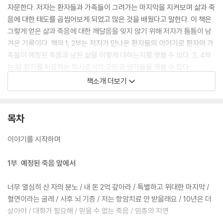
자문한다. 저자는 환자들과 가족들이 그려가는 마지막을 지켜보며 삶과 죽
음에 대한 태도를 곱씹어보게 되었고 많은 것을 배웠다고 말한다. 이 책은
그렇게 얻은 삶과 죽음에 대한 깨달음을 잊지 않기 위해 저자가 틈틈이 남
겨온 기록이다. 책의 1, 2부는 저자가 만나온 환자들의 이야기로 환자와 가
족들이 예정된 죽음과 남은 삶을 어떻게 대하는지를 엿볼 수 있다. 3, 4부
는 암 환자를 치료하는 의사로서의 고민과 생각들을 엿볼 수 있다.
책소개 더보기
책 속의 사람들의 모습에는 지금 여기, 이 시대를 살고 있는 우리가 고스란
히 담겨 있다. 그들이 보여주는 삶과 죽음에 태도는 우리에게도 같은 질문
을 던진다. 피할 수 없는 죽음을 어떻게 준비할 것인가? 남은 삶을 어떻게
목차
살아갈 것인가?
이야기를 시작하며
1부. 예정된 죽음 앞에서
너무 열심히 산 자의 분노 / 내 돈 2억 갚아라 / 특별하고 위대한 마지막 /
혈연이라는 굴레 / 사후 뇌 기증 / 저는 항암치료 안 받을래요 / 10년은 더
살아야 / 대화가 필요해 / 믿을 수 없는 죽음 / 임종의 지연