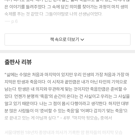
은 이야기를 들려주었다. 그 속에 담긴 의미를 찾아가는 과정이 마치 생의
숙제를 푸는 것 같았 다. 그들이야말로 나의 선생님이었다.
--- p.6
· 장애물이 있으면 어떻게든 치우며 앞으로 나아가는 삶. 불가능을 가능으
책 속으로 더보기
로 만들며 존재 이유를 찾는, 앞만 보며 이 악물고 달려온 삶. 그에게 삶은
열심히 싸워 야만 하는 투쟁의 장이 아니었을까? (…) 나중에 호스피스 실
을 통해 그의 사망 소식을 들었다. 12월의 어느 추운 겨울날 쓸쓸히 세상을
출판사 리뷰
떠났다고 했다. 생의 마지막 순간에 가족들에게 둘러싸여 평온하게 떠났을
지, 가족들의 외면 속에서 쓸쓸히 떠난 것은 아닌지 모르겠다. 지켜봐왔던
“삶에는 수많은 처음과 마지막이 있지만 우리 인생의 가장 처음과 가장 마
그의 삶을 생각해보면 후자였다고 해도 이상하지 않았다. 그 소식을 들었
지막은 탄생과 죽음이다. 이 시작과 끝만큼은 내가 아닌 타인의 기억으로
을 때 내가 죽은 뒤에 혹시라도 그를 다시 만난다면 꼭 묻고 싶어졌다. “당
남는다. 탄생은 내 의지와 무관하게 맞는 것이지만 죽음만큼은 준비할 수
신은 무엇을 위하여 그렇게 열심히 살았습니까?”
있다. 언젠가 분명히 ‘죽음’의 순간이 온다는 건 사실이고 우리는 그 사실을
--- p.24
알고 있기 때문이다. 나는 그 점이 몹시 다행이라고 생각한다. 하지만 대부
분 많은 사람들이 이 ‘준비할 수 있는 죽음’을 ‘어쩌다 갑자기 맞는 죽음’으
· 내가 목격한 수많은 혈연관계도 참담한 경우가 더 많았다. 그럴 때면 생각
로 끝내고 있는 게 아닐까 싶다.” - 4부. 「마지막 뒷모습」 중에서
했다. 톨스토이의 소설 《안나 카레니나》의 ‘행복한 가정은 모두 비슷한 이
유로 행복하지만 불행한 가정은 저마다의 이유로 불행하다’라는 첫 문장은
서울대병원 18년차 종양내과 의사가 기록한 암 환자들의 마지막 모습