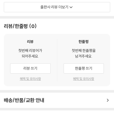
옳다고. 누군가에게 가족은 가장 의지할 수 있는 대상이었지만 때때로 누
“남은 삶을 의미 있게 하는 것은 무엇인가?”
출판사 리뷰 더보기
군가에게는 짐이자 삶을 옥죄는 족쇄에 지나지 않았다.
--- p.39
2019년 기준 암 사망자 수는 7만 8863명으로 2018년에 비해 1만 명 가
까이 증가했고, 한국인이 사망하는 장소로 병원은 1996년 25.2퍼센트에
리뷰/한줄평
0
· 어쨌든 의사조차도 낯선 사후 뇌 기증을 팔순의 환자가 미리 신청해두었
비해 2019년 77.1퍼센트로 급격하게 바뀌었다. 연명의료를 하지 않거나
다는 사실이 나로서는 굉장히 놀라웠다. 아마도 그는 장기 기증에 대해서
중단하겠다는 의사를 밝히는 ‘연명의료계획서’ 작성 건수는 2017년 대비
도 알아보았을 것이고 암 환자의 장기 기증이 불가능 하다는 것도 알았을
2019년 2만 건 이상이 늘었다. (시사인 ‘죽음의 미래’ 참조) 이 같은 사실
리뷰
한줄평
것이다. 거기에서 멈추지 않고 방법을 찾아본 끝에 이 사후 뇌 기증을 선택
이 말해주는 것은 암 환자들의 죽음이 가장 많이 이루어지는 곳도 바로 병
했을 것이다. 그 선택 하나만으로도 그가 세상을 떠나기 전에 얼마나 죽음
첫번째 리뷰어가
첫번째 한줄평을
원이라는 이야기이고, 죽음에 대한 사람들의 태도에도 변화가 생기고 있다
되어주세요.
남겨주세요.
에 대해 많은 생각을 거쳤고 준비를 해왔는지 짐작할 수 있었다.
는 이야기일 것이다. 실제로 서울대병원 18년차 종양내과 의사인 저자는
--- p.50
이 책에서, “2016년 대한민국에서 사망한 28만 명 중 21만 명이 병원에서
리뷰 쓰기
한줄평 쓰기
사망했고, 말기 암 환자는 90퍼센트가 병원에서 임종을 맞는다”라고 말했
· 암에 걸리는 것은 허허벌판을 지나다 예고 없이 쏟아 붓는 지독한 폭우를
다.
혜택 및 유의사항
혜택 및 유의사항
만나는 것과 비슷하다. 우산도 없고 피할 곳도 없다. 할 수 있는 것은 고스
란히 쏟아지는 비를 맞는 것뿐이다. (…) 어차피 맞을 비라면 맞으면서 걸
저자는 종양내과 의사로서 수많은 암 환자들과 그 가족들의 선택과 그들이
어가는 것이 낫다. 물론 걷다가 돌에 걸려 넘어질 수도 있고, 가시덤불에 긁
보내는 시간을 지켜보며 삶과 죽음에 대해 많은 것을 배웠다고 이야기한
힐 수도 있다. 그러나 비를 피할 만한 장소를 마주칠지도 모른다. 혹은 비를
배송/반품/교환 안내
다. 그런 의미에서 이 책은 의사이자 한 인간으로서 깨닫게 된 삶의 의미와,
가려줄 뭔가를 발견할 수도 있다. 무엇보다 갑자기 내린 비와 그 길에서 부
옳고 그름의 도덕적 잣대로 판단할 수 없는 마지막 선택을 통해 자신이 배
딪치는 모든 것들을 여정의 일부로 받아들이면 내공이라는 게 생긴다.
우고 느낀 바를, 그리고 환자들을 잊지 않기 위해 기록한 일종의 비망록이