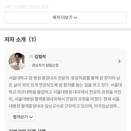
2부. 그럼에도 산다는 것은
목차 더보기
인생 리셋 / 기적 / 학교에서 잘렸어요 / 잔인한 생 / 아이의 신발 / 오늘도
공무원 시험을 준비합니다 / 요구트르 아저씨 / 말기 암 환자의 결혼 / 내
목숨은 내 것이 아니다
저자 소개
1
3부. 의사라는 업
저
김범석
별과 별 사이: 600대 1의 관계 / 누군가를 이해한다는 것 / 눈을 마주치지
관심작가 알림신청
않는 사람들 / 파비우스 막시무스 / 너무 늦게 이야기해주는 것 아닌가요 /
3월의 신부 / 윤리적인 인간 / 이기심과 이타심
서울대학교 암 병원 종양내과 전문의. 항암치료를 통해 암 환자의 남
은 삶이 의미 있게 연장되도록 암 환자를 돕는 일을 하고 있다. 서울대
4부. 생사의 경계에서
학교 의과대학을 졸업하고 서울대병원 내과에서 전공의 과정을 거친
뒤, 서울대병원 혈액종양내과에서 전임의 과정을 마쳤다. 현재 서울
각자도생, 아는 사람을 찾아라 / 최선을 다하는 것이 최선이었을까 / 존엄
대병원 혈액종양내과 임상교수로 근무하고 있으며, 미국임상암학회,
한 죽음을 위해서: 연명의료 결정법에 대하여 / 울 수 있는 권리 / 죽음을
미국암학회, 유럽종양내과학회, 대한항암요법연구회, 대한종양내과
펼쳐보기
기다리는 시간 / 마지막 뒷모습
학회 등 여러 학회 회원으로 활동하고 있다. 제3회 보령의사수필문학
상 대상을 받았으며 《에세이문학》을 통해 수필가로도 등단한 바 있