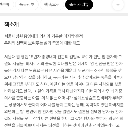
련분류
품목정보
책 속으로
출판사 리뷰
책소개
서울대병원 종양내과 의사가 기록한 마지막 흔적
우리의 선택이 보여주는 삶과 죽음에 대한 태도
서울대 암 병원 18년차 종양내과 전문의 김범석 교수가 만난 암 환자와 그
곁의 사람들, 의사로서의 솔직한 속내를 담은 에세이. 암 진단을 받은 환자
들은 각자 다른 모습으로 남은 시간을 채운다. 누군가는 소소한 행복을 찾
으며 담담하게 삶을 정리하고, 누군가는 시시각각 찾아오는 죽음을 미루기
위해 고집을 부리기도 하며, 어떤 이는 암을 이겨내고 다른 시각으로 삶을
바라보기도 한다. 그 곁의 가족들 역시 마찬가지다. 아버지의 사후 뇌 기증
의사를 존중하는 아들, 의식 없는 어머니가 심폐소생술로 갈비뼈가 부러지
는 상황에서도 끝까지 어머니를 놓지 못하는 남매, 폭력적이었던 아버지를
외면하는 딸, 연인이 암 환자인 것을 알면서도 결혼을 선택한 남자 등 환자
곁의 사람들 모두 각기 다른 선택을 한다. 그 같은 환자와 보호자, 의료진의
선택을 되돌아보며 저자는 ‘최선을 다하는 것이 과연 최선이었는가’라고