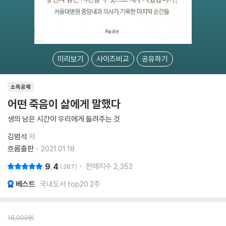
미리보기
사이즈비교
공유하기
소득공제
어떤 죽음이 삶에게 말했다
생의 남은 시간이 우리에게 들려주는 것
김범석
저
흐름출판
2021.01.18.
9.4
판매지수
2,352
387
베스트
국내도서 top20 2주
15,000
원