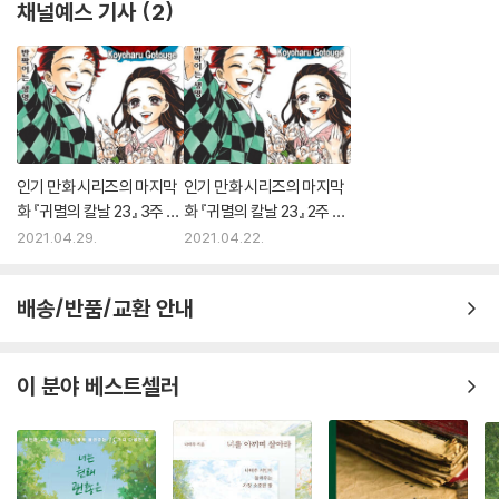
채널예스 기사
2
법으로 옳고 그름을 따지고자 하는 사람들이 많아진다. 법을 논하는 사람
의 것이 아니라 우리의 이야기이기도 한 이유다.
들은 많아도 진정 환자를 위하는 사람은 많지 않다. 법을 따지려는 이들은
현장에 발들이지 않고 나중에 문제가 되면 법이라는 이름으로 심판하려고
김범석 교수는 이 책에서 “뜻하지 않게 자신이 떠나갈 때를 알게 된 사람들
만 한다. 그러나 책상머리에서는 알 수 없는 일들이 현장에서는 늘 일어난
과 여전히 떠날 때를 알지 못하는 사람들을 생각할 때 나는 그 이야기를 함
다.
께 나누고 싶었다. 그것은 우리에게 주어진 시간의 무게를 다시 생각하게
--- p.240
하기 때문이고, 언젠가는 찾아올 ‘나의 죽음’을 마주하게 하기 때문이다”라
고 말했다. 그의 말처럼 《어떤 죽음이 삶에게 말했다》는 암 환자와 가족, 의
인기 만화 시리즈의 마지막
인기 만화 시리즈의 마지막
더 슬픈 것은 이 같은 시스템이 우리를 길들인다는 점이다. 비정상이 오래
사인 저자의 선택과 그들의 모습을 통해 지금 나의 삶을 돌아보게 하고 죽
화 『귀멸의 칼날 23』 3주 연
화 『귀멸의 칼날 23』 2주 연
되면 무엇이 정상인지 알기 어렵다. 시스템은 더욱 공고 해지고 이 시스템
음에 대한 태도를 돌아보게 하는 책이다. 또한 거기에서 나아가 언젠가 나
속 1위
속 1위 등극
2021.04.29.
2021.04.22.
속에 있다 보면 환자나 보호자도, 의사도 컨베이어벨트처럼 3분에 한 명씩
와 내 가족에게 마지막이 다가왔을 때 어떤 선택을 하고 어떻게 남은 시간
진료실에 들어왔다가 나가는 것을 당연 하게 여기게 된다. 그러다 보니 주
을 어떻게 채워가야 할지, 어떤 모습으로 종착역으로 향해 가야 할지 깊이
어진 짧은 시간이 끝나면 울고 있는 환자를 보호자가 끌고 나가고, 밖에서
배송/반품/교환 안내
생각해보게 만든다.
울음소리는 새어 들어오고, 그 옆에서 오래 기다린 대기자들은 화를 내는
이상한 현실을 이상하지 않게 받아들이게 된다. 이 거대한 시스템 속에서
이 분야 베스트셀러
는 슬퍼하거나 울 수 있는 권리가 없는 걸까? 이 공장식 박리다매 진료에서
마음껏 울 수 있는 권리를 논한다는 게 과욕인 걸까? 이 시스템의 변화는
불가능한 걸까? 복잡한 시스템 속 작은 톱니바퀴는 오늘도 여지없이 돌아
가면서도 좀처럼 물음표를 지우지 못한다.
--- p.245