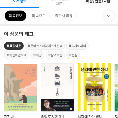
도서정보
배송/반품/교환
387
품목정보
책 속으로
출판사 리뷰
이 상품의 태그
#책읽아웃
#문학뉴스레터에소개된책
#의사에세이
#죽음에관하여
#희망
#삶과죽음
#성찰
긴긴밤
유럽 도시 기행 1
생각에 관한 생각
5