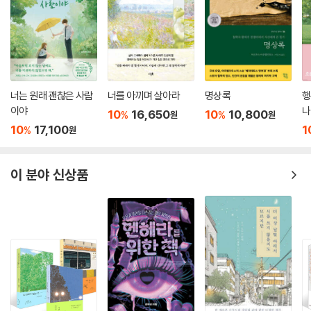
내가 목격한 마지막 뒷모습은 때로는 정리되지 않은 돈이었고 사람이기도
했는데, 그것들은 대체로 시끄럽고 혼란스럽게 뒤얽혀 고인에 대한 슬픔을
넘어 분노로, 지리멸렬함으로 끝나고는 했다. 고인이 정리하지 못한 관계
들이 남아 있는 이들을 괴롭게 하는 경우도 부지기수였다. 결국 지켜보면
무엇이든 간에 정리되지 않고 남은 것들은 대개 아름답게 기억되지 못할
너는 원래 괜찮은 사람
너를 아끼며 살아라
명상록
행
이야
나
것들이었고, 남은 사람 들이 해결해야 할 그 무엇이 되었다. 그리고 그것이
10
16,650
10
10,800
%
%
원
원
고인의 뒷모습으로 남았다.
10
17,100
1
%
원
--- p.258~259
이 분야 신상품
삶을 잊고 있을 때 떠나간 환자들이 들려준 이야기에 귀를 기울인다. 그들
의 마지막은 언제나 나를 향해 묻는다. 언젠가 당신도 여기에 다다르게 될
텐데 어떻게 살고 있는가? 어떤 모습으로 여기에 당도하고 싶은가? 나는
그 질문을 받을 때마다 정신이 번쩍 들고 다시 한번 생의 감각이 팽팽해진
다. 어쩌면 죽음만큼이나 삶으로부터 가장 가까운 곳에서 살고 있는지도
모른다.
--- p.261