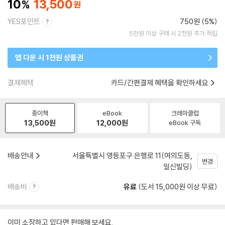
10
13,500
YES포인트
750원 (5%)
5만원 이상 구매 시 2천원 추가 적립
앱 다운 시 1천원 상품권
결제혜택
카드/간편결제 혜택을 확인하세요
종이책
eBook
크레마클럽
13,500
원
12,000
원
eBook 구독
배송안내
서울특별시 영등포구 은행로 11(여의도동,
변경
일신빌딩)
배송비
유료
(도서 15,000원 이상 무료)
이미 소장하고 있다면 판매해 보세요.