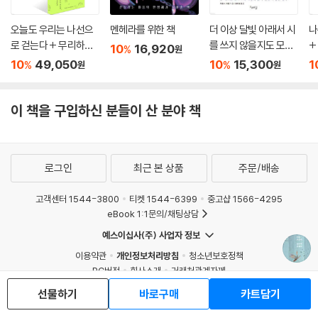
오늘도 우리는 나선으
멘헤라를 위한 책
더 이상 달빛 아래서 시
나
로 걷는다 + 무리하지
를 쓰지 않을지도 모르
+
10
16,920
%
원
않는 선에서 + 마음의
지만
10
49,050
10
15,300
1
%
%
원
원
문제 세트
이 책을 구입하신 분들이 산 분야 책
로그인
최근 본 상품
주문/배송
고객센터 1544-3800
티켓 1544-6399
중고샵 1566-4295
eBook 1:1문의/채팅상담
예스이십사(주) 사업자 정보
이용약관
개인정보처리방침
청소년보호정책
PC버전
회사소개
거래처관계자께
도서홍보
광고
선물하기
바로구매
카트담기
Copyright © YES24 Corp. All Rights Reserved.
MATOM13