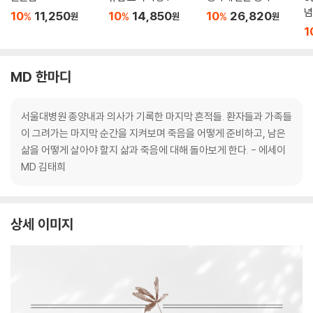
념
10
11,250
10
14,850
10
26,820
%
%
%
원
원
원
1
MD 한마디
서울대병원 종양내과 의사가 기록한 마지막 흔적들. 환자들과 가족들
이 그려가는 마지막 순간을 지켜보며 죽음을 어떻게 준비하고, 남은
삶을 어떻게 살아야 할지 삶과 죽음에 대해 돌아보게 한다. - 에세이
MD 김태희
상세 이미지