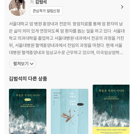
3월의 신부 / 윤리적인 인간 / 이기심과 이타심
저
김범석
관심작가 알림신청
4부. 생사의 경계에서
각자도생, 아는 사람을 찾아라 / 최선을 다하는 것이 최선이었을까 / 존엄
서울대학교 암 병원 종양내과 전문의. 항암치료를 통해 암 환자의 남
한 죽음을 위해서: 연명의료 결정법에 대하여 / 울 수 있는 권리 / 죽음을
은 삶이 의미 있게 연장되도록 암 환자를 돕는 일을 하고 있다. 서울대
기다리는 시간 / 마지막 뒷모습
학교 의과대학을 졸업하고 서울대병원 내과에서 전공의 과정을 거친
뒤, 서울대병원 혈액종양내과에서 전임의 과정을 마쳤다. 현재 서울
이야기를 마치며
대병원 혈액종양내과 임상교수로 근무하고 있으며, 미국임상암학회,
미국암학회, 유럽종양내과학회, 대한항암요법연구회, 대한종양내과
펼쳐보기
학회 등 여러 학회 회원으로 활동하고 있다. 제3회 보령의사수필문학
상 대상을 받았으며 《에세이문학》을 통해 수필가로도 등단한 바 있
김범석
의 다른 상품
다. 저서로는 《진료실에서 못다 한 항암치료 이야기》 《천국의 하