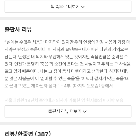
장애물이 있으면 어떻게든 치우며 앞으로 나아가는 삶. 불가능을 가능으로
책 속으로 더보기
만들며 존재 이유를 찾는, 앞만 보며 이 악물고 달려온 삶. 그에게 삶은 열
심히 싸워 야만 하는 투쟁의 장이 아니었을까? (…) 나중에 호스피스 실을
통해 그의 사망 소식을 들었다. 12월의 어느 추운 겨울날 쓸쓸히 세상을 떠
출판사 리뷰
났다고 했다. 생의 마지막 순간에 가족들에게 둘러싸여 평온하게 떠났을
지, 가족들의 외면 속에서 쓸쓸히 떠난 것은 아닌지 모르겠다. 지켜봐왔던
“삶에는 수많은 처음과 마지막이 있지만 우리 인생의 가장 처음과 가장 마
그의 삶을 생각해보면 후자였다고 해도 이상하지 않았다. 그 소식을 들었
지막은 탄생과 죽음이다. 이 시작과 끝만큼은 내가 아닌 타인의 기억으로
을 때 내가 죽은 뒤에 혹시라도 그를 다시 만난다면 꼭 묻고 싶어졌다. “당
남는다. 탄생은 내 의지와 무관하게 맞는 것이지만 죽음만큼은 준비할 수
신은 무엇을 위하여 그렇게 열심히 살았습니까?”
있다. 언젠가 분명히 ‘죽음’의 순간이 온다는 건 사실이고 우리는 그 사실을
--- p.24
알고 있기 때문이다. 나는 그 점이 몹시 다행이라고 생각한다. 하지만 대부
분 많은 사람들이 이 ‘준비할 수 있는 죽음’을 ‘어쩌다 갑자기 맞는 죽음’으
내가 목격한 수많은 혈연관계도 참담한 경우가 더 많았다. 그럴 때면 생각
로 끝내고 있는 게 아닐까 싶다.” - 4부. 〈마지막 뒷모습〉 중에서
했다. 톨스토이의 소설 《안나 카레니나》의 ‘행복한 가정은 모두 비슷한 이
유로 행복하지만 불행한 가정은 저마다의 이유로 불행하다’라는 첫 문장은
서울대병원 18년차 종양내과 의사가 기록한 암 환자들의 마지막 모습
옳다고. 누군가에게 가족은 가장 의지할 수 있는 대상이었지만 때때로 누
“남은 삶을 의미 있게 하는 것은 무엇인가?”
출판사 리뷰 더보기
군가에게는 짐이자 삶을 옥죄는 족쇄에 지나지 않았다.
--- p.39
2019년 기준 암 사망자 수는 7만 8863명으로 2018년에 비해 1만 명 가
까이 증가했고, 한국인이 사망하는 장소로 병원은 1996년 25.2퍼센트에
리뷰/한줄평
387
어쨌든 의사조차도 낯선 사후 뇌 기증을 팔순의 환자가 미리 신청해두었다