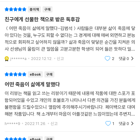
떼지 못하는지. 알 수만 있다면 알아내서 그 바람을 조금이라도 풀어주고
모습을 통해서 지금의 우리를 돌아볼 수 있다는 것, 그들의 죽음이 사라지
싶은 심정이 된다. 평탄하지 않았을 삶과 지난한 투병 끝에 떠나는 길만큼
종이책
구매
는 것이 아니라 누군가 에게는 기억되는 죽음이라는 것, 나아가 누군가의
은 가능한 한 가볍게 떠날 수 있기를, 의사 이전에 한 사람으로서 바라게 되
죽음이 어떤 이에게는 삶이 될 수도 있다는 것을 이야기하고 싶었다.”(6-
친구에게 선물한 책으로 받은 독후감
는 것이다.
8쪽)
＜어떤 죽음이 삶에게 말했다-김범석＞사람들은 대부분 삶이 죽음에 닿
--- p.84
아 있다는 것을, 누구도 피할 수 없다는 그 경계에 대해 애써 외면하고 본능
죽음 앞에 선 환자와 가족의 선택,
적으로 회피하고 싶어하지 않을까? 삶과 죽음이 맞닿은 순간을 지켜온 의
암 투병은 환자도 가족도 모두 지치는 일이다. 지난하고 고통스러운 투병
삶과 죽음에 대한 태도를 생각하게 하다
사 선생님의 울림이 큰 말씀을 고분고분한 학생이 되어 들은 듯하다.일찍
생활이 이어져가다 보면 그나마 남아 있던 사랑도 남루해지기 쉽고 희망도
이 아버지를 여의고 척박한 이곳에서 고군분투 의사로 살아가며 윤리를 고
j******a
2022.12.12.
신고
2
댓글
0
쉽게 잃는다. 어쩔 수 없이 긴 투병의 모든 끝이 상처만 가득한 폐허로 남는
민하고 인간다움을
《어떤 죽음이 삶에게 말했다》에 언급되는 환자들은 모두 암 환자이지만 암
경우를 수없이 보아왔다. 그러니 희망 없는 속에서도 그 사랑을 잃지 않았
진단을 받은 이후에 저마다의 선택을 하고 각자 다른 모습으로 종착역을
eBook
구매
다는 것이 암 덩어리가 줄어든 것만큼이나 기적이었다.
향해 간다. 누군가는 돈 때문에 끊어진 혈육의 정을 회복하기보다 빌려준
--- p.106
어떤 죽음이 삶에게 말했다
돈 “2억 갚아라”라는 유언을 남기고 떠나기도 하고, 누군가는 죽음 직전에
서 삶의 의미를 깨닫지 못한 채 10년만 더 살기만을 바라기도 한다. 칠순의
이 리뷰는 책을 읽고 쓰는 리뷰이기 때문에 내용에 작품에 대한 스포가 포
자식을 먼저 앞세우는 일은 부모로서 결코 담담해질 수 없는 일이다. 암 병
함되어있을 수있고 개인의 호불호가 나타나서 다른 의견을 가진 분들에게
한 노인 환자는 그동안 해보지 못했던 것들을 해보며 일상의 소중함을 느
원에서도 이런 일은 드물지 않다. 암 환자라고 하면 나이 든 중년, 노년의
불편함을 드릴수있으니 열람에 주의해주시기바랍니다. 페이백으로 대여
끼고, 또 다른 노인 환자는 의사도 모르게 ‘사후 뇌 기증’을 신청해놓고 떠
환자를 떠올리기 쉽지만 실제로 암은 나이를 가려 덮쳐오지는 않는다. 당
해본 작품입니다. 책 소개부터 마음이 아플것같은 느낌이었는데 주변지인
난다. 모두가 “앞으로 남은 날이 ○○ 정도 됩니다”라고 기대여명에 대해
연히 어리고 젊은 암 환자들이 많고, 그중 에서는 완치되지 못하고 세상을
이 긴 질병으로 힘들어하는모습을 본 적이 있어서 그런지 삶과 죽음에 대
듣지만 그 남은 시간을 채워가는 모습은 제각각이다.
h*****9
2022.11.26.
신고
1
댓글
0
해 더 생각해보게 하
떠나는 경우가 없지 않다. 결국 그 부모도 자식을 먼저 떠나보내는 아픔을
환자들이 남은 삶과 예정된 죽음을 대하는 태도는 삶과 죽음에 대한 우리
고스란히 안아야 한다.
의 태도를 묻는다. 이에 대해 저자는 “사람은 누구나 ‘주어진 삶을 얼마나
eBook
구매