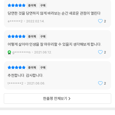
긴다. 이타적이기만 하려다가 스스로를 돌보지 못해서 다른 사람도 돌보지
위한 최선의 선택일 수 있다는 신념을 고백하기도 하며, 어쩔 수 없이 ‘시속
종이책
구매
못하는 것은 결코 바람적인 일이 아니다.
10명’으로 환자를 만나야만 하는, 한국의 공장식 박리다매 진료에 대해 씁
--- p.210~211
당연한 것을 당연하지 않게 바라보는 순간 새로운 관점이 열린다
쓸함을 털어놓기도 한다.
뿐만 아니라 저자가 들려주는 몇 가지 사연들은 ‘연명의료 결정법’에 대해
e******2
2022.02.14.
2
모두들 보호자와 가족들이 빨리 오기만을 기다리고 있었다. 보호자가 오면
서도 생각해보게 한다. 환자가 살아는 있으나 죽음보다도 못한 상태일 때,
주치의는 나가서 보호자와 가족들에게 상황을 설명할 것이다. 가족들이 상
존엄과는 멀어지고 있는 경우에 보호자와 의료진은 선택의 순간을 맞이한
종이책
구매
황을 파악하고 환자의 죽음을 받아들이면 쇼피알 연극은 끝나고 주치의는
다. 환자를 떠나보내야 할지, 최악의 상황이라고 해도 이승에 붙들어 놓을
사망을 선언할 수 있다. 환자의 저승 가는 길은 그렇게 힘들고 험난했다. 가
어떻게 살아야 인생을 잘 마무리할 수 있을지 생각해보게 합니다.
것인지. 〈존엄한 죽음을 위해서〉이야기 속에서 환자의 아들은 아버지가 편
족들과 의료진은 환자에게 현대의학으로 할 수 있는 모든 최선을 다했다.
히 돌아가실 수 있게 임종방에 모셨지만 아버지는 점차 사람의 외형을 잃
g********n
2021.06.12.
2
그러나 아무도 행복하지 않았고 환자는 너무 힘들게 저승길로 떠났다. 나
어가고 악취를 풍기면서도 돌아가시지 않는다. 그 곁을 지키던 아들은 차
는 이 모든 상황 속에서 자꾸 되묻게 되었다. 최선을 다하는 것이 과연 최선
라리 보내드리는 게 낫겠다며 오열하고 담당 의사인 저자는 산소호흡기를
이었을까, 하고.
종이책
구매
떼야 하는지를 고민한다. 법으로는 연명의료 중단이 가능하게 되었으나 그
--- p.232
추천합니다. 감사합니다.
순간 의사도 보호자도 그 선택을 하기란 쉽지 않고, 저자는 이 이야기를 통
해서 그 선택의 무게를 토로한다.
t*******2
2021.06.06.
2
나는 가족들의 동의를 받아 환자의 산소 공급과 승압제 주입을 중단했고
종양내과 의사로서 저자는 환자의 남은 삶을 의미 있게 만들고 존엄한 죽
그는 사망했다. 2018년 2월 이전이었다면 나는 살인자가 됐을 것이고, 20
음을 위해 깊이 고민한다. 우리 대부분은 독자이기 이전에 한 사람이며, 사
한줄평 전체보기
18년 2월 이후라면 합법적으로 연명의료를 중단한 의료진이 된다. 행위는
람이기에 병으로부터 멀리 있지 않다. 그렇기 때문에 저자가 마주한 환자
같으나 불법과 합법의 경계는 애매하고 인간의 판단은 인위적이다. 불법과
와 보호자의 자리에 언젠가 우리가 앉게 될 수 있으며 그 과정을 우리도 함
합법의 경계가 애매할수록 현장은 혼란스럽다. 법의 모호성은 권력을 낳고
께 해야 할 수도 있다. 저자가 의사로서 들려주는 이야기가 단순히 ‘의사’만