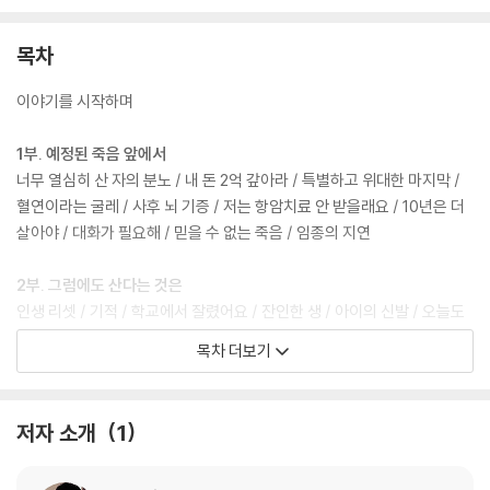
목차
이야기를 시작하며
1부. 예정된 죽음 앞에서
너무 열심히 산 자의 분노 / 내 돈 2억 갚아라 / 특별하고 위대한 마지막 /
혈연이라는 굴레 / 사후 뇌 기증 / 저는 항암치료 안 받을래요 / 10년은 더
살아야 / 대화가 필요해 / 믿을 수 없는 죽음 / 임종의 지연
2부. 그럼에도 산다는 것은
인생 리셋 / 기적 / 학교에서 잘렸어요 / 잔인한 생 / 아이의 신발 / 오늘도
공무원 시험을 준비합니다 / 요구트르 아저씨 / 말기 암 환자의 결혼 / 내
목차 더보기
목숨은 내 것이 아니다
3부. 의사라는 업
저자 소개
1
별과 별 사이: 600대 1의 관계 / 누군가를 이해한다는 것 / 눈을 마주치지
않는 사람들 / 파비우스 막시무스 / 너무 늦게 이야기해주는 것 아닌가요 /