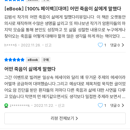
--- p.121
의미 있게 살아낼 것인가’라는 질문을 안고 태어난다. 일종의 숙제라면 숙
[eBook] [100% 페이백][대여] 어떤 죽음이 삶에게 말했다
제이고, 우리는 모두 각자 나름의 숙제를 풀고 있는 셈이다. 물론 이 인생의
· 환자와 의사를 떠나 서로 다른 누군가를 온전히 이해한다는 것 자체가 본
김범석 작가의 어떤 죽음이 삶에게 말했다리뷰입니다. 이 책은 오랫동안
숙제를 풀든 풀지 않든, 어떻게 풀든 결국 죽는 순간 그 결과는 자신이 안아
의사로 재직하며 수많은 생명을 살리고 또 떠나보낸 작가가 암환자들의 마
디 불가능한 일이다. 어디까지나 ‘나의 경험을 바탕으로 너의 상황을 짐작
드는 것일 테다. 기대여명을 알게 된다는 것은 마음 아픈 일이지만 조금 다
지막 모습을 통해 본인도 성장하고 또 삶을 성찰한 내용으로 누구에게나
해보건대 너는 아마도 이럴 것이라고 짐작한다’는 선에 지나지 않는다. 본
르게 생각해보면 특별한 보너스일지도 모른다. 보통은 자기가 얼마나 더
찾아오는 죽음을 어떻게 대해야 할까 많은 생각을 하게 하는 책이었다. 각
질적으로 우리는 다른 사람들이고, 완벽히 같은 상황과 처지에서의 똑같은
살지 모르는 채로 살다가 죽기 때문이다. 물론 이 문제를 다 풀지 않는다고
기 다른 사람들이 다른 방식으로 죽음을 대하는 예를 보면서 나는 같은 상
경험을 한다는 것은 불가능하기에.
h****6
2022.11.26.
신고
1
댓글
0
뭐라고 하는 사람은 없지만 빈칸으로 남겨두기에는 아쉬운 일이다”(62-
황이라면 어떻게
--- p.163
63쪽)라고 적는다.
eBook
구매
또한 환자가 종착역으로 가는 여정에는 환자만 있는 게 아니다. 그의 가족
나도 때로는 파비우스와 같은 전략을 택한다. 암세포가 싸움을 걸어오는
이 함께다. 원발부위불명암을 앓는 남편이 완치되기까지 희망을 놓지 않고
어떤 죽음이 삶에게 말했다
것처럼 느껴질 때가 있는데, 그런 때에 종종 최대한 시간을 끌며 버틴다. 종
서울과 부산을 오가던 아내가 있고, 폭력을 행사했던 아버지를 끝내 외면
그간 이벤트로 빌려본 일상속 에세이와 달리 꽤 무거운 주제의 에세이라
양의 크기가 어떻든 간에 장기의 기본적인 기능이 유지되도록 하는 데 집
하지 못해 혈연을 저주하면서도 마지막을 책임졌던 딸이 있다. 각자 암 투
어떨까 궁금하여 대여했습니다.그리고 예상대로 제목처럼 묵직한 글이었
중한다. 환자가 좀 더 오래 숨 쉴 수 있고 먹을 수 있고 아프지 않도록 만든
병을 하고 있는 이혼한 부모를 돌보느라 병원과 일터를 전전하는 아들도
어요.암 진단을 받은 환자들의 저마다 다른 죽음과 삶에 대한 사연을 다루
다. 정면승부를 피하고 버텨보는 식이다. (…) 이 같은 전략의 목적은 암이
있으며, 암과 치매를 앓는 88세의 아버지를 모셔야 하는 예순에 가까운 딸
고 있습니다.막연히 먼 얘기같으면서도 생각보다 밀접한 주제라 보면서 많
자라는 것의 여부와 관계없이 일단 환자를 살아 있게 하는 것이다. 죽음이
도 있다. 저자가 지켜본 환자의 가족들은 환자만큼이나 저마다의 선택과
을 생각을 하게 했습니다.공감이 되는 부분도 있었구요.죽음에 대한 준비
z********k
2022.11.22.
신고
1
댓글
0
예정되어 있기에 이 작전도 언젠가는 무의미해질 테지만 적어도 독한 항암
를 하면서 앞으로의
이야기를 들려주고 있다.
치료로 힘든 상황은 피할 수 있고 나름대로 삶의 질도 유지할 수 있는데다
환자와 그 가족의 모습은 우리에게서 멀리 있지 않다. 우리 역시 누군가의
리뷰 전체보기
가 버티면서 시간을 벌 수도 있다. 그렇게 벌어들인 시간으로 환자가 다른
부모이자 자식이고, 반려자이기 때문이다. 그렇기에 이들의 이야기는 가볍
유용한 일을 하도록 독려할 수 있다.