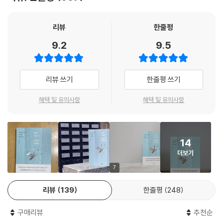
비해 2019년 77.1퍼센트로 급격하게 바뀌었다. 연명의료를 하지 않거나
는 사실이 나로서는 굉장히 놀라웠다. 아마도 그는 장기 기증에 대해서도
중단하겠다는 의사를 밝히는 ‘연명의료계획서’ 작성 건수는 2017년 대비
알아보았을 것이고 암 환자의 장기 기증이 불가능 하다는 것도 알았을 것
2019년 2만 건 이상이 늘었다. (시사인 ‘죽음의 미래’ 참조) 이 같은 사실
리뷰
한줄평
이다. 거기에서 멈추지 않고 방법을 찾아본 끝에 이 사후 뇌 기증을 선택했
이 말해주는 것은 암 환자들의 죽음이 가장 많이 이루어지는 곳도 바로 병
9.2
9.5
을 것이다. 그 선택 하나만으로도 그가 세상을 떠나기 전에 얼마나 죽음에
원이라는 이야기이고, 죽음에 대한 사람들의 태도에도 변화가 생기고 있다
대해 많은 생각을 거쳤고 준비를 해왔는지 짐작할 수 있었다.
는 이야기일 것이다. 실제로 서울대병원 18년차 종양내과 의사인 저자는
--- p.50
이 책에서, “2016년 대한민국에서 사망한 28만 명 중 21만 명이 병원에서
리뷰 쓰기
한줄평 쓰기
사망했고, 말기 암 환자는 90퍼센트가 병원에서 임종을 맞는다”라고 말했
암에 걸리는 것은 허허벌판을 지나다 예고 없이 쏟아 붓는 지독한 폭우를
다.
혜택 및 유의사항
혜택 및 유의사항
만나는 것과 비슷하다. 우산도 없고 피할 곳도 없다. 할 수 있는 것은 고스
저자는 종양내과 의사로서 수많은 암 환자들과 그 가족들의 선택과 그들이
란히 쏟아지는 비를 맞는 것뿐이다. (…) 어차피 맞을 비라면 맞으면서 걸
보내는 시간을 지켜보며 삶과 죽음에 대해 많은 것을 배웠다고 이야기한
어가는 것이 낫다. 물론 걷다가 돌에 걸려 넘어질 수도 있고, 가시덤불에 긁
다. 그런 의미에서 이 책은 의사이자 한 인간으로서 깨닫게 된 삶의 의미와,
힐 수도 있다. 그러나 비를 피할 만한 장소를 마주칠지도 모른다. 혹은 비를
14
옳고 그름의 도덕적 잣대로 판단할 수 없는 마지막 선택을 통해 자신이 배
가려줄 뭔가를 발견할 수도 있다. 무엇보다 갑자기 내린 비와 그 길에서 부
더보기
우고 느낀 바를, 그리고 환자들을 잊지 않기 위해 기록한 일종의 비망록이
딪치는 모든 것들을 여정의 일부로 받아들이면 내공이라는 게 생긴다.
라고 말한다. “지금까지 만나온 환자들의 선택이, 그들이 꾸려가는 시간
7
--- p.56
이, 말과 행동 하나 하나가 내게는 반면교사가 되기도 했고 정면교사가 되
리뷰
139
한줄평
248
기도 했다. 내가 만난 환자 들은 삶과 죽음으로 살아 있는 나에게 많은 이야
어차피 과학의 영역을 벗어난 일이라면 임종이 지연될 때 대답할 수 없는
기를 들려주었다. 그 속에 담긴 의미를 찾아가는 과정이 마치 생의 숙제를
환자에게 묻고 싶어진다. 무엇을 기다리고 있는지, 무엇 때문에 발걸음을
구매리뷰
추천순
푸는 것 같았다. 그들이야말로 나의 선생님이었다. (…) 돌아가신 분들의