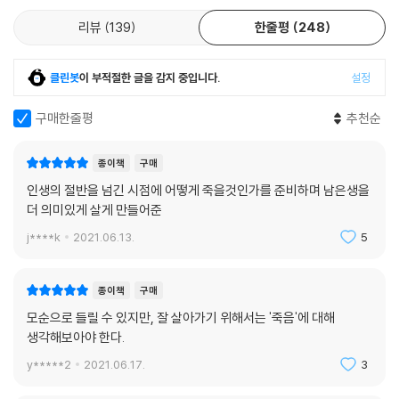
게 지나가지 않는다. 그들의 선택은 어떻게 내 가족을 떠나보내야 하는가,
--- p.176
그들의 마지막을 어떻게 함께해야 하는가를 생각해보게 만들며 또 다른 의
리뷰
139
한줄평
248
미에서 삶과 죽음에 대해 돌아보게 한다.
마지막까지 항암치료를 이어가는 데는 또 다른 요인이 뒤섞이기도 한다.
클린봇
이 부적절한 글을 감지 중입니다.
설정
항암치료 중단을 받아들이지 못하는 환자와 보호자를 설득하는 것은 시간
최선을 다하는 것이 과연 최선이었을까?
도 에너지도 많이 드는 일이지만 병원 수익 에는 아무런 도움도 되지 않는
환자의 남은 삶과 죽음을 함께 고민하다
구매한줄평
추천순
다. 항암치료도 하고 CT 검사도 하고 여러 의료 행위를 하면 병원에 수익
이 발생하지만 나쁜 소식을 전하고 무의미한 연명의료를 중단하면 병원에
암 환자가 가장 많은 시간을 보내는 곳은 병원이고, 이곳에는 그 마지막까
는 0원의 수익이 발생 한다. 그러니까 우리나라 암 환자들이 사망 2주 전까
종이책
구매
지 환자, 가족과 함께 최선을 다하는 의사가 있다. 한 사람의 생사와 남은
지 항암치료를 받는 것은 여러 요인들이 얽힌 결과다.
인생의 절반을 넘긴 시점에 어떻게 죽을것인가를 준비하며 남은생을
날을 지켜보고 치료해야 하는 의사의 고민은 깊다. “선생님에게는 제가 6
--- p.183
더 의미있게 살게 만들어준
00명 중 한 명일지 몰라도 저에게는 선생님 한 분뿐이거든요”라고 말하는
환자 앞에서 환자와 의사의 관계를 생각하고, 완치 되었으나 암 환자라는
j****k
2021.06.13.
5
누군가를 돌볼 때에는 어느 정도는 이기적이어야 이타적이 될 수 있다. 결
이유로 취업에 불이익을 받는 젊은 암 환자들을 보며 사회의 역할을 되묻
국 이기심과 이타심은 동전의 양면과 같다. 내가 편하기 위해서 남을 배려
고, 항암치료를 거부하다 항암치료를 할 수 없는 상태가 되어서야 치료를
종이책
구매
하지 않는 이기심이 아니라 스스로를 돌볼 수 있고 스스로 평온함을 찾을
요구하는 환자들을 안타까워한다. 팔순 노모에 대해 연명의료를 중단하지
수 있는 이기심은 필요하다는 말이다. 우리는 누군가의 보호자이기도 하고
모순으로 들릴 수 있지만, 잘 살아가기 위해서는 '죽음'에 대해
않겠다는 사남매로 인해 온몸이 붓고 의식을 잃은 환자의 갈비뼈가 부러지
누군가를 돌봐야 하는 사람이기도 하지만 그에 앞서서 나 자신을 보살펴야
생각해보아야 한다.
는 순간에도 심폐소생술을 멈출 수 없는 현장에서 환자와 가족, 의료진 모
하는 스스로의 보호자이기도 하기 때문이다. 나를 가장 먼저 돌볼 사람은
두 최선을 다했지만 ‘최선을 다하는 것이 과연 최선이었을까’를 되묻는다.
y*****2
2021.06.17.
3
나뿐이다. 스스로를 보살필 수 있을 때 남을 돌볼 수 있는 능력과 여력이 생
환자도 병원도 싫어하는 완화 의료에 대해서도 그것이 환자의 남은 삶을