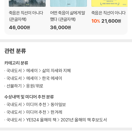
죽음은 직선이 아니다
어떤 죽음이 삶에게 말
죽음은 직선이 아니다
(큰글자책)
했다 (큰글자책)
10
21,600
%
원
46,000
36,000
원
원
관련 분류
카테고리 분류
국내도서
에세이
삶의 자세와 지혜
국내도서
에세이
한국 에세이
선물하기
응원/위로
수상내역 및 미디어 추천 분류
국내도서
미디어 추천
동아일보
국내도서
미디어 추천
한겨레
국내도서
YES24 올해의 책
2021년 올해의 책 후보도서