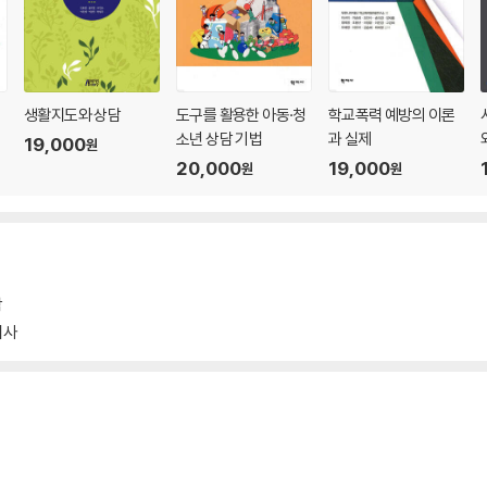
생활지도와 상담
도구를 활용한 아동·청
학교폭력 예방의 이론
소년 상담 기법
과 실제
19,000
원
20,000
19,000
원
원
학
지사