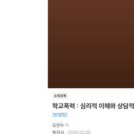
소득공제
학교폭력 : 심리적 이해와 상담적
반양장
오인수
저
학지사
2025.03.25.