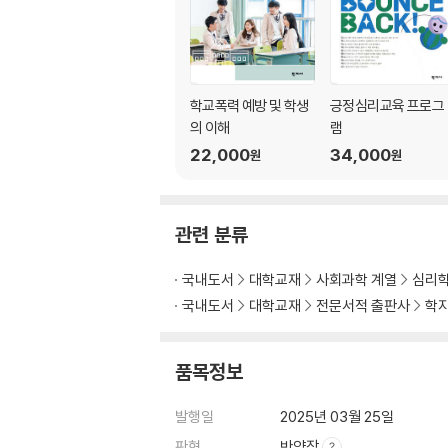
3) 관계적 폭력
4) 유형별 비율 및 변화
제3장 학교폭력 관련 이론
학교폭력 예방 및 학생
긍정심리교육 프로그
1. 분석적·성격적 접근
의 이해
램
1) 정신역동이론
22,000
34,000
원
원
2) 잠재적 비행론
3) 열등감 이론
2. 인지-정서적 접근
관련 분류
1) 자기통제이론
2) 합리적 선택이론
국내도서
대학교재
사회과학 계열
심리
3) 정보처리이론
국내도서
대학교재
전문서적 출판사
학
3. 행동주의적 접근
1) 조작적 조건형성
2) 사회학습이론
품목정보
4. 사회구조 및 과정이론
1) 일반긴장이론
발행일
2025년 03월 25일
2) 폭력하위문화이론
판형
반양장