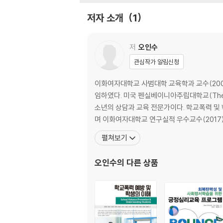
3. 학교폭력의 실태 및 동향
저자 소개
1
1) 학교폭력의 실태
2) 학교폭력의 동향
저
오인수
제2장 학교폭력의 맥락, 역동 및 유형
관심작가 알림신청
1. 학교폭력의 맥락: 생태체계적 이해
이화여자대학교 사범대학 교육학과 교수(2009-현
1) 개인내적 요인
임하였다. 미국 펜실베이니아주립대학교(The Pen
2) 미시체계
소년의 상담과 교육 전문가이다. 학교폭력 및
3) 중간체계
며 이화여자대학교 연구실적 우수교수(2017)
4) 외체계
펼쳐보기
5) 거시체계
2. 학교폭력의 역동
오인수
의 다른 상품
1) 가해학생과 피해학생의 양자구도
2) 주변학생을 포함한 전체 역동
3. 학교폭력의 유형
1) 신체적, 물리적 폭력
2) 언어적 폭력