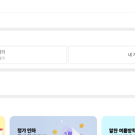
팔기
내 
불가