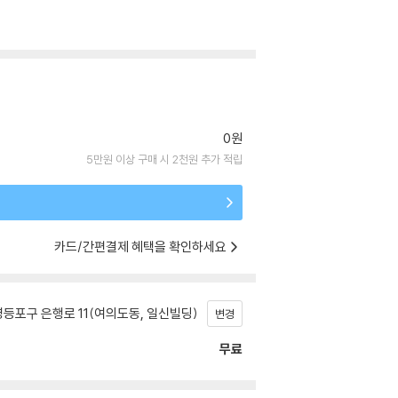
0원
5만원 이상 구매 시 2천원 추가 적립
카드/간편결제 혜택을 확인하세요
등포구 은행로 11(여의도동, 일신빌딩)
변경
무료