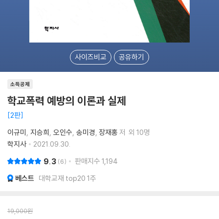
사이즈비교
공유하기
소득공제
학교폭력 예방의 이론과 실제
2판
이규미
지승희
오인수
송미경
장재홍
저
외 10명
학지사
2021.09.30.
9.3
판매지수
1,194
6
베스트
대학교재 top20 1주
19,000
원