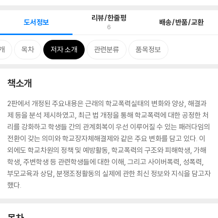
리뷰/한줄평
도서정보
배송/반품/교환
6
개
목차
저자 소개
관련분류
품목정보
책소개
2판에서 개정된 주요내용은 근래의 학교폭력실태의 변화와 양상, 해결과
제 등을 분석 제시하였고, 최근 법 개정을 통해 학교폭력에 대한 공정한 처
리를 강화하고 학생들 간의 관계회복이 우선 이루어질 수 있는 패러다임의
전환이 갖는 의미와 학교장자체해결제와 같은 주요 변화를 담고 있다. 이
외에도 학교차원의 정책 및 예방활동, 학교폭력의 구조와 피해학생, 가해
학생, 주변학생 등 관련학생들에 대한 이해, 그리고 사이버폭력, 성폭력,
부모교육과 상담, 분쟁조정활동의 실제에 관한 최신 정보와 지식을 담고자
했다.
목차