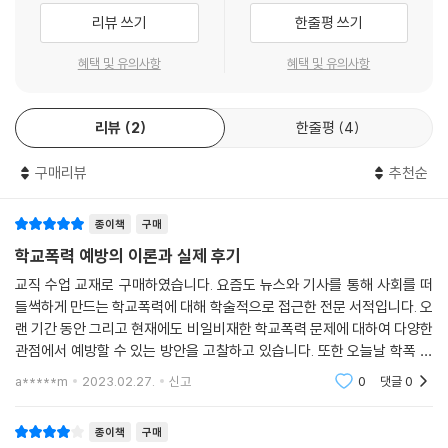
리뷰 쓰기
한줄평 쓰기
혜택 및 유의사항
혜택 및 유의사항
리뷰
2
한줄평
4
구매리뷰
추천순
종이책
구매
학교폭력 예방의 이론과 실제 후기
교직 수업 교재로 구매하였습니다. 요즘도 뉴스와 기사를 통해 사회를 떠
들썩하게 만드는 학교폭력에 대해 학술적으로 접근한 전문 서적입니다. 오
랜 기간 동안 그리고 현재에도 비일비재한 학교폭력 문제에 대하여 다양한
관점에서 예방할 수 있는 방안을 고찰하고 있습니다. 또한 오늘날 학폭 문
제가 발생하였을 때 어떤 절차에 따라 해결이 진행되는지에 대한 자세한
a*****m
2023.02.27.
신고
0
댓글
0
설명이 나와있습
종이책
구매