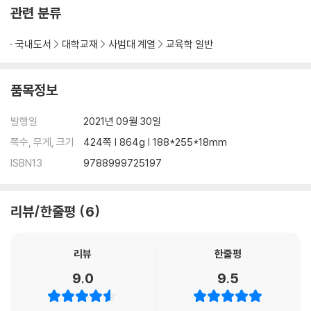
관련 분류
국내도서
대학교재
사범대 계열
교육학 일반
품목정보
발행일
2021년 09월 30일
쪽수, 무게, 크기
424쪽 | 864g | 188*255*18mm
ISBN13
9788999725197
리뷰/한줄평
6
리뷰
한줄평
9.0
9.5