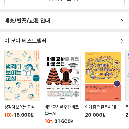
배송/반품/교환 안내
이 분야 베스트셀러
생각이 보이는 교실
바쁜 교사를 위한 바로
이거 좋은 질문이야!
문
쓰는 AI
10
18,000
20,000
2
%
원
원
10
21,600
%
원