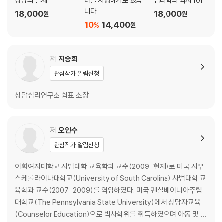
상담의 실제
나를 사랑하기로 했습
심리학의 역사 101
3. 학교장 자체해결제
니다
18,000
18,000
원
원
4. 학교폭력 예방교육
10
14,400
%
원
제8장 학급 차원의 학교폭력 예방
1. 학교현장에서의 예방 1
저
지승희
2. 담임교사의 역할 및 중요성
관심작가 알림신청
3. 학교폭력 예방을 위한 생활지도
4. 학교폭력 발생 후 담임교사의 역할
상담심리연구소 쉼표 소장
제9장 사이버폭력의 예방과 지도
1. 사이버폭력이란 무엇인가
저
오인수
2. 사이버폭력에 대한 심리적 이해
관심작가 알림신청
3. 사이버폭력과 상담
이화여자대학교 사범대학 교육학과 교수(2009-현재)로 미국 사우
제10장 성폭력의 예방과 지도
스케롤라이나대학교(University of South Carolina) 사범대학 교
1. 성폭력이란 무엇인가
육학과 교수(2007-2009)를 역임하였다. 미국 펜실베이니아주립
2. 청소년 성폭력의 동향
대학교(The Pennsylvania State University)에서 상담자교육
3. 청소년 성폭력 피해자와 가해자 이해하기
(Counselor Education)으로 박사학위를 취득하였으며 아동 및 청
4. 청소년 성폭력 예방교육