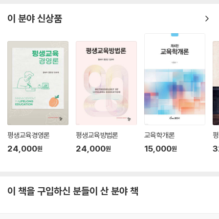
이 분야 신상품
평생교육경영론
평생교육방법론
교육학개론
평
24,000
24,000
15,000
3
원
원
원
이 책을 구입하신 분들이 산 분야 책