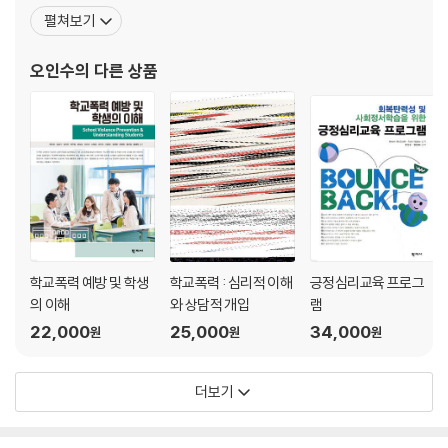
소년의 상담과 교육 전문가이다. 학교폭력 및 학생 부적응에 관한 연
5. 성폭력 사건 발생 후 교사의 역할
펼쳐보기
구를 수행하여 약 100여 편의 국내외 논문을 발표하였고 학술지인
「교육과학연구」의 편집장을 맡았으며 이화여자대학교 연구실적 우
제11장 학교폭력 관련 부모교육 및 상담
오인수
의 다른 상품
수교수(2017) 및
1. 가정과 학교폭력의 이해
2. 학교폭력 예방을 위한 부모역할과 교육
3. 부모의 학교폭력 대처
4. 학교폭력 사후 부모교육과 상담
제12장 학교폭력 분쟁조정의 이해와 실제
1. 학교폭력 분쟁조정의 이해
2. 학교폭력 분쟁조정의 단계 및 진행 모델
3. 학교폭력 분쟁조정의 사례와 단계별 개입
학교폭력 예방 및 학생
학교폭력 : 심리적 이해
긍정심리교육 프로그
의 이해
와 상담적 개입
램
찾아보기
22,000
25,000
34,000
원
원
원
더보기