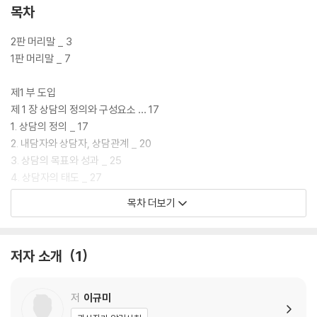
목차
2판 머리말 _ 3
1판 머리말 _ 7
제1 부 도입
제 1 장 상담의 정의와 구성요소 … 17
1. 상담의 정의 _ 17
2. 내담자와 상담자, 상담관계 _ 20
3. 상담의 목표와 성과 _ 25
4. 상담자의 태도 _ 27
5. 상담의 과정 _ 35
목차 더보기
맺는말 _ 41
제2 부 기본적인 면접기술
저자 소개
1
제 2 장 기본적인 면접기술 … 45
1. 주의 기울이기와 관찰 _ 46
2. 경청과 격려하기 _ 51
저
이규미
3. 따라가기와 비추기 _ 53