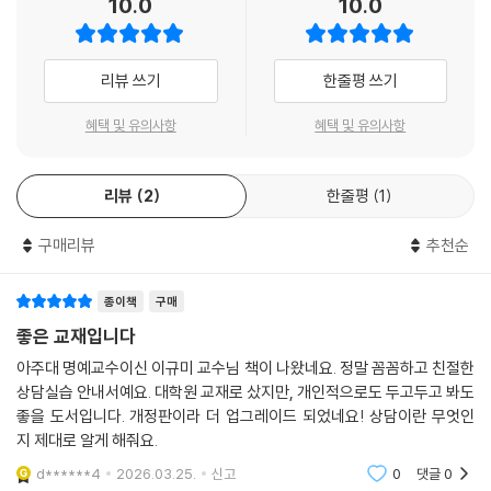
10.0
10.0
리뷰 쓰기
한줄평 쓰기
혜택 및 유의사항
혜택 및 유의사항
리뷰
2
한줄평
1
구매리뷰
추천순
종이책
구매
좋은 교재입니다
아주대 명예교수이신 이규미 교수님 책이 나왔네요. 정말 꼼꼼하고 친절한
상담실습 안내서예요. 대학원 교재로 샀지만, 개인적으로도 두고두고 봐도
좋을 도서입니다. 개정판이라 더 업그레이드 되었네요! 상담이란 무엇인
지 제대로 알게 해줘요.
d******4
2026.03.25.
신고
0
댓글
0