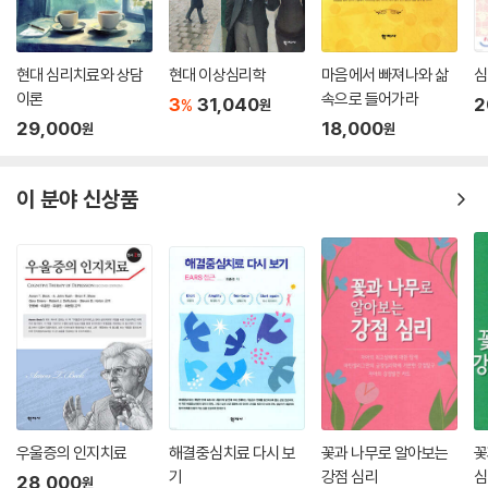
현대 심리치료와 상담
현대 이상심리학
마음에서 빠져나와 삶
심
이론
속으로 들어가라
3
31,040
2
%
원
29,000
18,000
원
원
이 분야 신상품
우울증의 인지치료
해결중심치료 다시 보
꽃과 나무로 알아보는
꽃
기
강점 심리
심
28,000
원