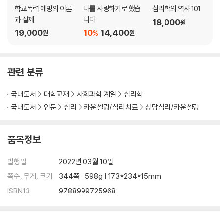
맺는말 _ 156
학교폭력 예방의 이론
나를 사랑하기로 했습
심리학의 역사 101
과 실제
니다
18,000
원
제 5 장 첫 회기 상담 … 159
19,000
10
14,400
%
원
원
1. 첫 회기의 중요성 _ 159
2. 첫 회기의 운영과 기법 _ 164
3. 첫 회기의 마무리 _ 179
관련 분류
4. 녹음 동의와 구조화 _ 185
맺는말 _ 194
국내도서
대학교재
사회과학 계열
심리학
국내도서
인문
심리
카운셀링/심리치료
상담심리/카운셀링
제 6 장 상담 목표 및 계획 … 195
1. 사례개념화 _ 196
2. 상담목표의 설정 _ 209
품목정보
3. 상담계획하기 _ 217
4. 상담목표와 상담계획의 예시 _ 218
발행일
2022년 03월 10일
맺는말 _ 225
쪽수, 무게, 크기
344쪽 | 598g | 173*234*15mm
제 4 부 상담의 중간과정
ISBN13
9788999725968
제 7 장 상담의 중간과정과 기법 … 229
1. 중간과정의 과제와 상담경험 _ 229