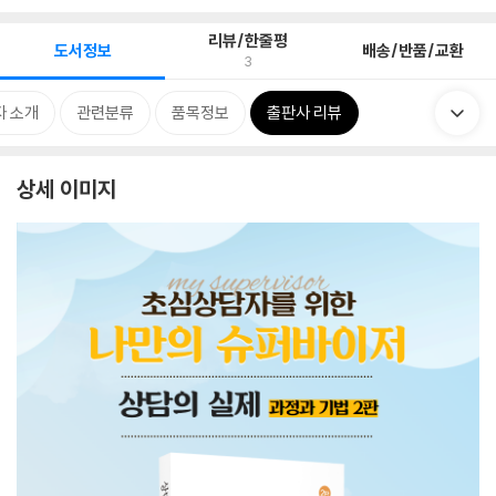
리뷰/한줄평
도서정보
배송/반품/교환
3
자 소개
관련분류
품목정보
출판사 리뷰
상세 이미지