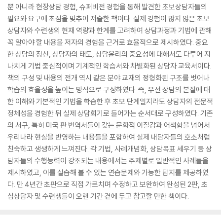
뿐 아니라 현장상담 경험, 슈퍼비전 경험을 통해 발견한 초보상담자들의
필요와 요구에 초점을 맞추어 저술한 책이다. 실제 경험이 많지 않은 초보
상담자와 수련생의 현재 역량과 한계를 고려하여 상담과정과 기법에 관해
꼭 알아야 할 내용을 저자의 경험을 근거로 효율적으로 제시하였다. 중요
한 상담의 정신, 상담자의 태도, 상담윤리의 중요성에 대해서도 다루어 지
나치게 기법 중심적이며 기계적인 학습서와 차별화된 상담자 교육서이다.
책의 구성 및 내용의 전개 역시 같은 분야 교재의 정형화된 구조를 벗어나
학습의 효율성을 높이는 방식으로 구성하였다. 즉, 우선 상담의 본질에 대
한 이해와 기본적인 기법을 학습한 후 초보 단계일지라도 상담자의 전문적
정체성을 경험한 뒤 실제 상담회기로 들어가는 순서대로 구성하였다. 기존
의 서구, 특히 미국 판 번역서들이 갖는 문화적 이질감과 어색함을 넘어서
우리나라 현실을 반영하는 내용들을 포함하여 실제 내담자들의 호소처럼
친숙하고 생생하게 느껴진다. 각 기법, 사례개념화, 상담목표 세우기 등 상
담자들의 수행능력이 강조되는 내용에서는 주제별로 일반적인 사례들을
제시하였고, 이를 실습해 볼 수 있는 연습문제와 가능한 답지를 제공하였
다. 만 4년간 초판으로 직접 가르치며 수정하고 보완하여 완성된 2판, 초
심상담자 및 수련생들이 오랜 기간 곁에 두고 참고할 만한 책이다.