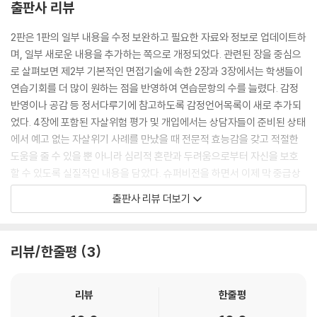
출판사 리뷰
2. 중간과정의 주요 기법 _ 233
3. 자동적 사고 기록지의 활용 _ 272
2판은 1판의 일부 내용을 수정 보완하고 필요한 자료와 정보로 업데이트하
4. 행동계획 및 행동실천 돕기 _ 280
며, 일부 새로운 내용을 추가하는 쪽으로 개정되었다. 관련된 장을 중심으
5. 내담자의 결정과 책임 _ 289
로 살펴보면 제2부 기본적인 면접기술에 속한 2장과 3장에서는 학생들이
맺는말 _ 290
연습기회를 더 많이 원하는 점을 반영하여 연습문항의 수를 늘렸다. 감정
반영이나 공감 등 정서다루기에 참고하도록 감정언어목록이 새로 추가되
제5 부 상담의 종결과정
었다. 4장에 포함된 자살위험 평가 및 개입에서는 상담자들이 준비된 상태
제 8 장 상담의 종결과정 … 295
에서 예고 없는 자살위기 사례를 만났을 때 전문적 효능감을 갖고 적절한
1. 다양한 형태의 종결 _ 295
도움을 줄 수 있을 뿐 아니라 심리적 혼란과 두려움으로부터 자신을 보호
2. 종결신호와 결정과정 _ 305
할 수 있도록 실질적인 내용을 담았다. 슈퍼비전을 하면서 이제 막 중급상
3. 종결과정의 주요 과제 _ 309
담자로 진입한 슈퍼바이저들이 많은 자해 및 자살위험군의 내담자와 지속
맺는말 _ 316
출판사 리뷰 더보기
적인 심리상담을 통해 도움을 주고 있는 현실적 필요를 고려해 이 부분을
크게 수정하고 보완하였다. 자살관련 실태 및 정보를 국내 최신자료들로
참고문헌 _ 319
수정하였으며 자살에 대한 대인관계이론을 소개하고, 자살평가방법을 연
찾아보기 _ 327
리뷰/한줄평
3
구자들의 견해뿐만 아니라 실태를 통해 제시하였다. 그 외에도 새로운 접
근 방법을 제시하고 보다 쉽게 이해하도록 좀 더 간결하고 명료하게 제시
하는 수정 작업이 진행되었다.
리뷰
한줄평