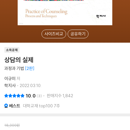
사이즈비교
공유하기
소득공제
상담의 실제
과정과 기법
2판
이규미
저
학지사
2022.03.10.
10.0
판매지수
1,842
3
베스트
대학교재 top100 7주
18,000
원