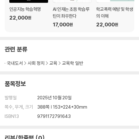
8 디지털 자료와 인공지능 기술의 활용 329
인공지능 학습혁명
AI 인재는 초등 학습루
학교폭력 예방 및 학생
9 트랜스휴머니즘과 교육 344
틴이 좌우한다
의 이해
22,000
원
17,000
22,000
원
원
CHAPTER 06 맺음말 351
관련 분류
국내도서
사회 정치
교육
교육학 일반
품목정보
발행일
2025년 10월 20일
쪽수, 무게, 크기
388쪽 | 153*224*30mm
ISBN13
9791172791643
리뷰/한줄평
0