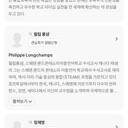
반 융합교육에 관한 폭넓은 경험을 쌓았고 현재는 교육학적 전문성을
6 가정, 논리적 오류 및 인지적 편향 139
촉진하고 우수한 학교 리더십 실천을 전 세계에 확산하는 데 관심을
7 어떻게 해야 하는가? 149
두고 있다.
8 복잡하고 어려운 문제의 건설적인 해결 152
9 팩트 체크 역량의 계발 157
10 변증법적 접근 방식의 활용: 3단계 사이클의 반복적 순환 158
저
필립 롱샴
11 이미지 검사 소프트웨어 소개 165
관심작가 알림신청
12 신뢰할 수 있는 출처를 인식하는 방법 169
13 교수와 학습의 협업적 접근 방식 186
Philippe Longchamps
14 총체적, 협업적, 형성적 평가 193
필립롱샴, 스웨덴 룬드몬테소리이중언어학교 수석교사 캐나다 태생
15 총괄평가 206
의 그는 스웨덴 룬드의 몬테소리 이중언어 학교에서 수석교사로 재직
16 표준화된 평가의 한계 211
하며, 역사·지리·기술 중심의 융합(STEAM) 과정을 가르치고 있다.
17 평가에 대한 최종 의견 215
포르투갈에서부터 한국, 캐나다, 스웨덴에 이르기까지 다수의 컨퍼
18 교육의 게임화 217
런스, 강연, 세미나에서 자신의 교수법을 소개하며 국제적으로 활동
19 시행착오를 통한 학습 219
해 왔다. 2020년에는 스웨덴 상공회의소가 선정한 ‘스웨덴 최고의
20 기억을 돕기 위한 전략(Mnemonics) 229
펼쳐보기
교사’로, 2021년에는 Global Teacher Prize의 Top 50(글로벌 교
21 진화적 접근 방식 235
사 50인)에 선정되는 영예를 안았다. 샬롯그래햄과 공저한 이 책은
22 동료 관찰 236
다년에 걸친 프로젝트 기반의 포디프레임
23 선구적인 협업 계획 및 교육 238
역
정제영