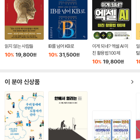
읽지 않는 사람들
IB를 넘어 KB로
이게 되네? 엑셀 AI 미
일
친 활용법 100제
털
10
19,800
10
31,500
%
%
원
원
10
19,800
1
%
원
이 분야 신상품