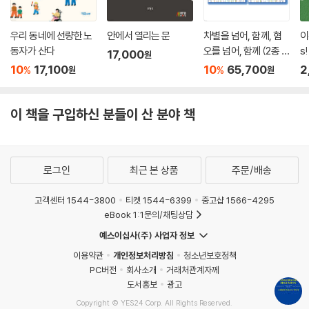
우리 동네에 선량한 노
안에서 열리는 문
차별을 넘어, 함께, 혐
이
동자가 산다
오를 넘어, 함께 (2종 세
s!
17,000
원
트)
10
17,100
10
65,700
2
%
%
원
원
이 책을 구입하신 분들이 산 분야 책
로그인
최근 본 상품
주문/배송
고객센터 1544-3800
티켓 1544-6399
중고샵 1566-4295
eBook 1:1문의/채팅상담
예스이십사(주) 사업자 정보
이용약관
개인정보처리방침
청소년보호정책
PC버전
회사소개
거래처관계자께
도서홍보
광고
Copyright © YES24 Corp. All Rights Reserved.