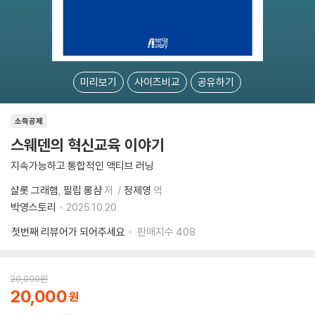
미리보기
사이즈비교
공유하기
소득공제
스웨덴의 혁신교육 이야기
지속가능하고 통합적인 액티브 러닝
샬롯 그래햄
필립 롱샴
저
정제영
역
박영스토리
2025.10.20.
첫번째 리뷰어가 되어주세요
판매지수
408
20,000
원
20,000