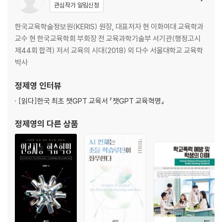
관심작가 알림신청
CHAPTER 04 스웨덴의 교육혁신 사례 243
한국교육학술정보원(KERIS) 원장, 대표저자 현 이화여대 교육학과
1 체험 학습 244
교수 현 한국교육학회 부회장 전 교육과학기술부 서기관(행정고시
2 프로젝트 기반 학습 258
제44회 합격) 저서 교육의 시대(2018) 외 다수 서울대학교 교육학
3 엑소플래닛 프로젝트 262
박사
4 유토피아 프로젝트 268
5 초학문적 역사 블로그 269
정제영
인터뷰
6 변화에 영향을 미치는 학습 276
[읽다]
한국 최초 챗GPT 교육서 『챗GPT 교육혁명』
CHAPTER 05 토론과 분석 279
정제영
의 다른 상품
1 교사의 역할 280
2 특수 교육 및 능동적 학습 296
3 다문화 교육 298
4 효과적인 학교 리더십 305
5 미래의 교실 환경 314
6 미래 교육의 과제 323
7 유연한 교육 시스템의 구축 325