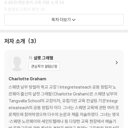
4 4D프레임 등의 교육 자료 소개 34
5 분절된 교육의 종언 39
6 통합교육의 방법 42
목차 더보기
7 반학문적 및 대안적 형태의 통합교육 57
8 체험학습(Hands-on Learning) 63
9 연대기적 프레임워크의 활용 64
저자 소개
3
10 자기주도성과 창의성 키우기 71
11 관계적 교수법의 활용 78
12 겸손한 교사 83
저
샬롯 그래햄
13 학생의 재능을 발굴하는 교사 85
관심작가 알림신청
14 우수한 교사를 만드는 요인 88
Charlotte Graham
CHAPTER 03 방법론 95
스웨덴 남부 탕발라 학교 교장 | Integreteateach 공동 창립자 노
르웨이 출신의 샬럿 그래함(Charlotte Graham)은 스웨덴 남부의
1 능동적 학습 96
Tangvalla School의 교장이자, 유럽기반 교육 컨설팅 기관 Integr
2 메타역량의 계발 117
eteateach의 공동 창립자 이다. 그녀는 스웨덴 교육에 관한 여러 프
3 지속가능한 비판적 사고 방법론 119
로젝트에 참여하였으며 다수의 논문과 책을 저술하였다. 그녀는 영국
4 왜: 허위 정보에 대한 ‘백신 접종’ 126
·스웨덴·노르웨이와 세인트헬레나 등 다양한 교육 현장에서 예술기
5 소스의 품질을 식별하고 평가할 수 있는 강력한 메커니즘 제공 127