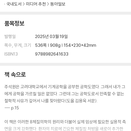
국내도서
미디어 추천
동아일보
품목정보
발행일
2025년 03월 19일
쪽수, 무게, 크기
536쪽 | 908g | 154*230*42mm
ISBN13
9788982641633
책 속으로
주석원은 고려대학교에서 기계공학을 공부한 공학도였다. 그래서 내가 그
에게 공학을 가르칠 일은 없었다. 그런데 그는 공학도로서 만족할 수 없는
철학적 사유가 깊어서 나를 찾아왔다(도올 김용옥 서문).
--- p.15
이 책은 이러한 8체질의학의 원리와 더불어 실제 임상에 필요한 실용적 측
면을 크게 강화했다. 환자의 치료에 긴요한 체질침 처방을 새로이 추가한