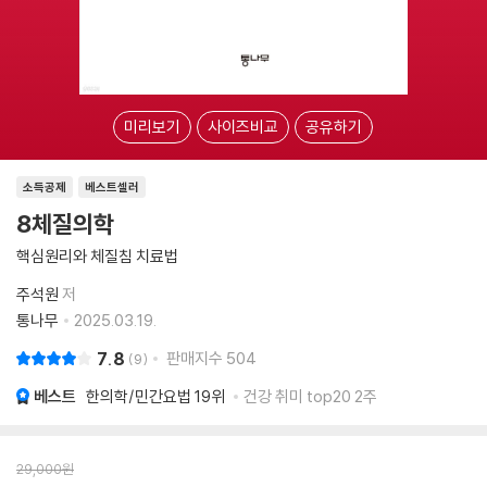
미리보기
사이즈비교
공유하기
소득공제
베스트셀러
8체질의학
핵심원리와 체질침 치료법
주석원
저
통나무
2025.03.19.
7.8
판매지수
504
9
베스트
한의학/민간요법
19위
건강 취미 top20 2주
29,000
원