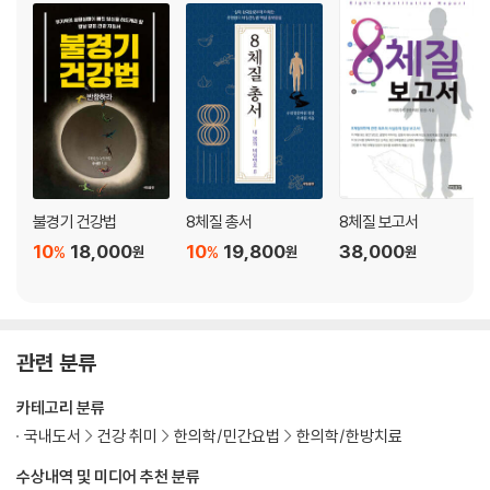
불경기 건강법
8체질 총서
8체질 보고서
10
18,000
10
19,800
38,000
%
%
원
원
원
관련 분류
카테고리 분류
국내도서
건강 취미
한의학/민간요법
한의학/한방치료
수상내역 및 미디어 추천 분류