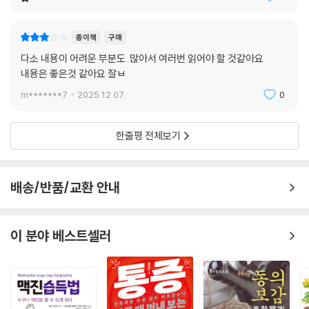
침서이다. 동시에 8체질의학 및 한의학, 현대 의학에 관심 많은 일반인을
차원 높은 의학으로 안내하는 개론서라고도 할 수 있다.
종이책
구매
다소 내용이 어려운 부분도. 많아서 여러번 읽어야 할 것같아요
평소 근본적인 건강을 원하는 보통 사람과 질병의 예방을 바라는 선남선녀
내용은 좋은것 같아요 잘ㅂ
들, 그리고 알레르기 및 면역계 질환, 자가 면역질환, 대사성질환 등 체질
과 관련된 난치병의 치료를 간절히 원하는 환자들에게 없어서는 안 될 귀
m*******7
2025.12.07.
0
한 바이블이 될 것이다. 또한, 평소 과학과 철학, 생물학에 관심이 지대한
열혈 독자들에게도 지적 호기심을 한껏 충족시켜 주는, 풍성한 깨달음의
한줄평 전체보기
기쁨이 될 것이다.
8체질의학을 사랑하는 사람들이여, 이 책을 잡아라! 뭇 생명을 귀하게 여
배송/반품/교환 안내
기는 모든 이여, 이 책을 읽어라! 8체질의학의 근본원리와 핵심 치료법을
당신의 작은 손에 확 움켜쥘 수 있을 것이다. 그리하여 우리, 8체질의학을
몸으로 실천함으로써 참된 건강을 이루어내자!
이 분야 베스트셀러