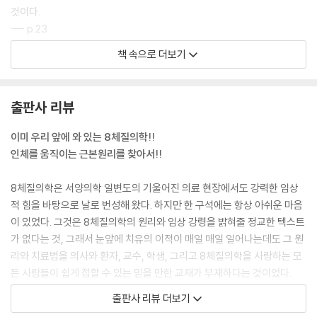
것이다.
--- p.23
책 속으로 더보기
장부가 자신의 기를 생성·조절한다는 개념은 여태까지의 한의학의 이론에
비추어 본다면 매우 독창적인 생각이다. 장부가 기를 생성·조절한다는 말
은 장부와 오행과의 관계를 명료하게 밝힌 것이다. 그전까지 한의학에서는
출판사 리뷰
장부가 오행에 속한다는 말만 했다.
--- p.32
이미 우리 앞에 와 있는 8체질의학!!
인체를 움직이는 근본원리를 찾아서!!
여기 8체질의학의 장부론에서 중요한 것은, 인체를 오행이라는 오장오부
의 상징의 체계로 과감하게 가설을 세우고, 그 가설하에서 오장오부간의
8체질의학은 서양의학 일변도의 기울어진 의료 현장에서도 강력한 임상
연역적 관계 법칙을 발견했다는 것이다.
적 힘을 바탕으로 날로 번성해 왔다. 하지만 한 구석에는 항상 아쉬운 마음
--- p.101
이 있었다. 그것은 8체질의학의 원리와 임상 강령을 밝혀줄 정교한 텍스트
가 없다는 것, 그래서 눈앞에 치유의 이적이 매일 매일 일어나는데도 그 원
체질의학에는 다음과 같은 대전제가 있다: “인체는 선천적으로 특정한 배
리와 치료법을 의사와 환자, 교수, 학생, 그리고 8체질의학을 사랑하는 모
열을 지속적으로 유지하는 오장오부의 시스템이다. 이로부터 오장오부에
든 사람들이 쉽게 접할 수 있는 믿을 만한 교재가 부재하다는 것이었다.
서 생성된 오행의 기의 배열에도 특정한 패턴이 있다. 이 패턴은 일생을 두
출판사 리뷰 더보기
고 변하지 않는다. 그것은 인체에 발생하는 생리나 병리에 특징적 경향성
저자 주석원(주원장한의원 원장)은 특이한 이력의 소유자다. 생뚱맞게도