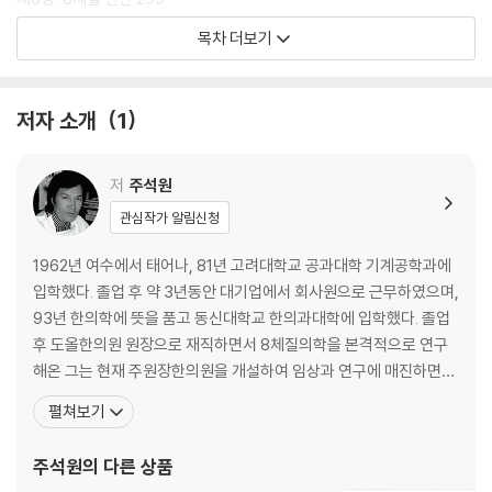
제7장: 체질침 시술법 313
목차 더보기
제8장: 8체질 임상사례(의학 에세이) 327
제9장: 체질식의 원리와 개정 체질식표 459
저자 소개
1
부록: 8체질의 특징 482
금양체질의 특징 484
금음체질의 특징 491
저
주석원
토양체질의 특징 496
관심작가 알림신청
토음체질의 특징 450
목양체질의 특징 503
1962년 여수에서 태어나, 81년 고려대학교 공과대학 기계공학과에
목음체질의 특징 507
입학했다. 졸업 후 약 3년동안 대기업에서 회사원으로 근무하였으며,
수양체질의 특징 510
93년 한의학에 뜻을 품고 동신대학교 한의과대학에 입학했다. 졸업
수음체질의 특징 514
후 도올한의원 원장으로 재직하면서 8체질의학을 본격적으로 연구
해온 그는 현재 주원장한의원을 개설하여 임상과 연구에 매진하면서
에필로그 517
체질섭생연구원을 부설하여 대중건강 운동에 전념하고 있다. 저서로
펼쳐보기
찾아보기 520
8체질의학을 과학적 체계로 규명한 『8체질 의학의 원리』(통나무, 2
007), 『몸의 원리 8체질 이야기』(씨앗을 뿌리는 사람, 2008), 『나
주석원
의 다른 상품
의 체질은 무엇인가?』가 있다. 저자는 한의원에