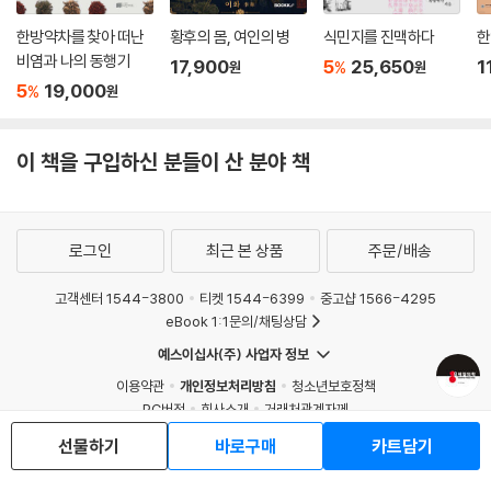
한방약차를 찾아 떠난
황후의 몸, 여인의 병
식민지를 진맥하다
한
비염과 나의 동행기
17,900
5
25,650
1
%
원
원
5
19,000
%
원
이 책을 구입하신 분들이 산 분야 책
로그인
최근 본 상품
주문/배송
고객센터 1544-3800
티켓 1544-6399
중고샵 1566-4295
eBook 1:1문의/채팅상담
예스이십사(주) 사업자 정보
이용약관
개인정보처리방침
청소년보호정책
PC버전
회사소개
거래처관계자께
도서홍보
광고
선물하기
바로구매
카트담기
Copyright © YES24 Corp. All Rights Reserved.
MATOM1