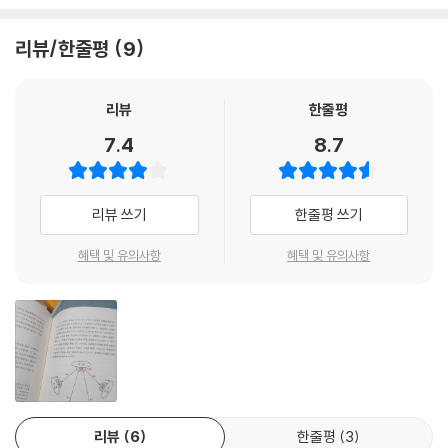
을 형성케 한다. 이것이 바로 체질이다.”
한의사가 되기 전에 고려대학교에서 기계공학을 전공한 공학도(Enginee
--- p.114
r)였다. 그에 따르면, 기계공학은 한 마디로 역학(Mechanics)과 수학(M
리뷰/한줄평
9
athematics)으로 건축된 학문이다. 저자의 이러한 배경은 예기치 않게
체질의 분포는 지역에 따라 다르고 나라와 민족의 지정학적 조건에 따라
이 책의 완성에 커다란 자양분이 되었다. 8체질의학의 원리를 수학적으로
차이가 있다. 우리나라는 대륙에서 이주한 육식 위주의 북방민족과 농경과
치밀하게 분석할 수 있는 더없이 고마운 이론적 바탕이 된 것이다.
리뷰
한줄평
어로를 주로 하는 해양민족이 합쳐져 …… 다양한 체질분포를 이루고 있다.
7.4
8.7
--- p.149
수학적 법칙으로 운행되고 있는 인체!!
수학의 원리 위에 서 있는 8체질의학!!
인체가 질병의 상태에 빠지면 장부가 과도불균형에 이르게 되는데, 이때
리뷰 쓰기
한줄평 쓰기
과도불균형에 이른 장부의 수가 적으면 가벼운 질환에 속하고, 과도불균형
주석원 원장은 8체질의학을 분석하면서 그 자신도 크게 놀랐다. 인체가 이
에 이른 장부의 수가 많으면 중한 질환에 속한다. 따라서 가벼운 질환에는
토록 정교한 수학적 체계로 축조되고 수학적 법칙으로 운행되고 있다니!
혜택 및 유의사항
혜택 및 유의사항
간단한 처방이 사용되고, 중한 질환에는 복잡한 처방이 사용된다.
말 그대로 경이 그 자체였다고 한다. 독자들도 놀랄 것이다. 의학 이론 중에
--- p.159
이처럼 치밀하고 명료한 원리가 있었던가! 수학자들이 수학의 정리(The
orem)가 완벽하게 증명되면 이렇게 외친다고 한다. “Beautiful!”
오행연산법은 권도원 선생의 양방향의 상생상극관계, 즉 상생지간과 상극
지간의 개념에서 힌트를 얻어 필자가 개발한 간단한 오행의 기들 간의 연
주원장이 바라본 8체질의학의 원리도 이처럼 아름다웠다고 한다. 그는 8
산법이다. 이를 이용하면 오수혈, 즉 장부혈을 이용한 보사법을 통해 특정
체질의학이 이렇게 치밀한 수학적 원리 위에 서 있다는 점에 크게 매료되
장부를 보사할 때 그 보사로 인해 오장오부의 전체 장부 시스템에 어떤 효
었다. 인류의 찬란한 현대문명이 결국 수학의 업적 때문이라고 보았기 때
과가 미치는지 수량적으로 정확하게 알 수 있다.
리뷰
6
한줄평
3
문이다. 자동차, 항공기, 우주선, 마천루, 아우토반, 컴퓨터, 스마트폰, 그