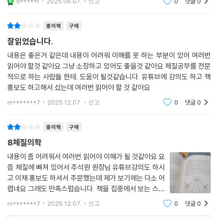
인간과 자연의 조화로운 공존을 구현하는 생명의학이다!!
d*****r
2025.06.07.
신고
0
댓글
0
--- p.482
그것에 비해 한의학은 좀 달랐다. 인체의 대전제로서 음양오행(陰陽五
종이책
구매
行)의 원리가 최전방에 서있었고, 대부분의 의가(醫家)의 이론이 이 틀로
잘읽었습니다.
써 연역적으로 풀이되고 있었다. 이것은 항상성, 즉 호미오스타시스(Hom
내용은 좋은거 같은데 내용이 어려워 이해를 못 하는 부분이 있어 여러번
eostasis)를 제1의 원리로 삼는 의학의 테제에 썩 잘 부합하는 것이었다.
읽어야 할것 같아요 그냥 소장하고 있어도 좋을것 같아요 체질공부를 전문
한의학은 인체에 존재하는 모든 장부와 조직의 생명 활동을 음양의 균형
적으로 하는 사람들 한테. 도움이 될것같습니다. 유튜브에 강의도 하고 책
(balance)이나 조화(harmony)의 법칙으로, 혹은 오행의 상생상극에 따
홍보도 하고해서 샀는데 여러번 읽어야 할 것 같아요
른 역학적(dynamic) 법칙으로 일관되게 설명하고자 분투하고 있었다. 저
m*******7
2025.12.07.
신고
0
댓글
0
자 주원장에게 한의학의 큰 그림(Big Picture)은 이렇게 원리적, 법칙적
측면이 풍성하게 내장되어 있었다.
종이책
구매
하지만 그가 보기에 문제는 구체성이었다. 전제만 있고 내용이 없었다. 표
8체질의학
어만 있고 절차가 없었다. 내용 없는 형식처럼 공허하고, 앙코 없는 찐빵처
내용이 좀 어려워서 여러번 읽어야 이해가 될 것같아요 요
럼 쓸쓸했다. 사실, 그 정보의 양은 사고전서를 가득 채울 정도로 산더미처
즘 체질에 빠져 있어서 주석원 원장님 유튜브강의도 하시
럼 무지막지하게 방대한데 그 실내용은 참으로 허전했다. 배터지게 많이
고 이채 홍보도 하셔서 주문했는데 제가 보기에는 다소 어
먹은 것 같은데 하릴없이 허기졌다.
렵네요 그래도 만족스럽습니다. 책을 집중에서 보는 스타
일이 아니여서 여러번 읽어야할것 같아요
m*******7
2025.12.07.
신고
0
댓글
0
그런데 8체질의학은 그렇지 않았다. 8체질의학에는 있었다. 실내용이 풍