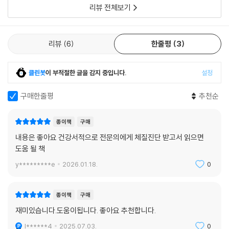
성했다. 전통한의학처럼 양적으로 그런 것이 아니라 집약된 알짜배기 정보
리뷰 전체보기
로서 그 질이 풍요로웠다. 놀라웠다. 눈부셨다. 거기엔 공리가 있고, 정리가
있고, 증명이 있었다. 그것도 다름 아닌 현대문명을 지배하고 있는 대타자
(Big Other)의 제왕, 수학의 언어로!
리뷰
6
한줄평
3
이 책은 수학의 언어로 짜여진 인체의 모습을 논리적으로 그린, 한 편의 대
클린봇
이 부적절한 글을 감지 중입니다.
설정
서사시 같은 책이다. 저자 주원장은 한의학의 핵심 이론인 장부론(臟腑
論)으로부터 8체질 임상의 꽃이라 할 체질침법의 응용까지, 장부라는 일
구매한줄평
추천순
각(一角)의 테제로부터 발원하여 일관되게, 줄기차게, 끈질기게, 집요하
게 논리를 전개했다. 그 각고의 결과가 바로 이 책이다.
종이책
구매
내용은 좋아요 건강서적으로 전문의에게 체질진단 받고서 읽으면
이 책은 8체질의학의 교과서이다!!
도움 될 책
스스로 건강을 관리하게 하여 질병을 미연에 봉쇄한다!!
궁극적으로 인간적인 의료를 지향한다!!
y*********e
2026.01.18.
0
8체질의학의 원리와 실용적 정보에 목말랐던 독자들은 8체질의학에 관한
종이책
구매
정연한 원리와 풍성한 정보에 흠뻑 젖을 수 있을 것이다. 책의 정보를 집약
재미있습니다.도움이됩니다. 좋아요 추천합니다.
한 목차만 봐도 지혜의 세례를 받은 듯 흡족할 것이다. 이 책은 한의사와 한
의과대 교수 및 학생, 그 밖의 의료계 전문가를 위한 8체질의학의 전문 지
l******4
2025.07.03.
0