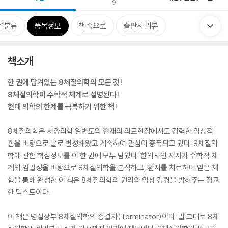
9
련분류
품목정보
책 속으로
출판사 리뷰
책소개
한 권에 담겨있는 8체질의학의 모든 것!
8체질의학이 수학적 체계로 설명된다!
현대 의학의 한계를 극복하기 위한 책!
8체질의학은 서양의학 일변도의 현재의 의료현장에서도 강력한 임상적
힘을 바탕으로 날로 번성해왔고 계속하여 관심이 증폭되고 있다. 8체질의
학에 관한 핵심정보를 이 한 권에 모두 담았다. 한의사인 저자가 수학적 체
계의 엄밀성을 바탕으로 8체질의학을 분석하고, 환자를 치료하며 얻은 체
험을 통해 완성한 이 책은 8체질의학의 원리와 임상 강령을 밝혀주는 정교
한 텍스트이다.
이 책은 명실상부 8체질의학의 종결자(Terminator)이다. 말 그대로 8체