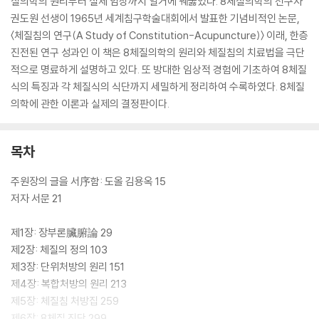
질의학의 원리부터 실제 임상까지 일거에 꿰뚫었다. 8체질의학의 선구자
권도원 선생이 1965년 세계침구학술대회에서 발표한 기념비적인 논문,
〈체질침의 연구(A Study of Constitution-Acupuncture)〉 이래, 한층
진전된 연구 성과인 이 책은 8체질의학의 원리와 체질침의 치료법을 극단
적으로 명료하게 설명하고 있다. 또 방대한 임상적 경험에 기초하여 8체질
식의 특징과 각 체질식의 식단까지 세밀하게 정리하여 수록하였다. 8체질
의학에 관한 이론과 실제의 결정판이다.
목차
주원장의 글을 서序함: 도올 김용옥 15
저자 서문 21
제1장: 장부론臟腑論 29
제2장: 체질의 정의 103
제3장: 단위처방의 원리 151
제4장: 복합처방의 원리 213
제5장: 체질침 처방집 259
제6장: 8체질 진단 299