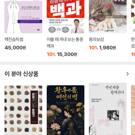
맥진습득법
아플 때 꺼내 보는 통증
동의보감
한
백과
로
45,000
10
1,980
%
원
원
10
15,300
1
%
원
이 분야 신상품