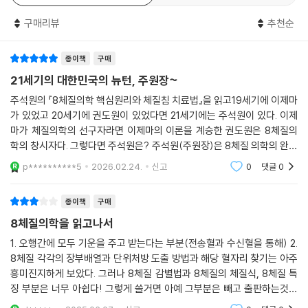
--- p.163
리고 현재 무자비하게 맹위를 떨치고 있는 AI까지, 모두가 수학이라는 거
구매리뷰
추천순
인의 수혜자, 수학의 자식들이 아닌가! 그런데 공교롭게도 저자가 몸담고
8체질의학에서 가장 중요한 진단법은 바로 체질맥진이다. 이 체질맥진법
있는 의학만은 예외였다. 어떻게 이럴 수가 있을까!
(體質脈診法)은 이미 권도원 선생의 1965년 논문에 창안되어 나온다.
종이책
구매
이것은 전통적인 맥법과 판이하게 다르다. --- p.301
그가 한의과대학에서 배운 현대의학의 이론들은 뜻밖에도 죄다 경험 지식
21세기의 대한민국의 뉴턴, 주원장~
의 집적일 뿐이었다. 과학의 정예로운 한 분과라고 철통같이 믿었던 서양
주석원의 『8체질의학 핵심원리와 체질침 치료법』을 읽고19세기에 이제마
체질침의 시술법은 다른 침법에 비해서 매우 독특하다. 체침(體鍼)이나
의학이 순전히 물질의 흐름만을 추적하는 물류학(Logistics)일 뿐이었
가 있었고 20세기에 권도원이 있었다면 21세기에는 주석원이 있다. 이제
다른 일반 침법에서처럼 침을 피부나 근육에 꽂아 놓고 일정 시간 놓아두
다. 몸이라는 시스템에서 일어나는 물자의 생산과 유통 과정만 상세할 뿐,
마가 체질의학의 선구자라면 이제마의 이론을 계승한 권도원은 8체질의
는 ‘유침(留鍼)’이 없다.
그것의 배면에 존재하는 일반원리나 법칙이 도무지 보이지 않았다.
학의 창시자다. 그렇다면 주석원은? 주석원(주원장)은 8체질 의학의 완성
--- p.314
자라 할만하다. 권도원 박사를 20세기 조선의 피타고라스라고 평한 도올
p**********5
2026.02.24.
신고
0
댓글
0
김용옥 선생의 안목대로
저자에 따르면 서양의학의 텍스트에는 인체의 원리를 논리적으로 설명하
환자는 성악가로서, 평소 구내염이 잘 걸리고 혓바늘이 자주 생기는 사람
는 진정한 과학적 법칙이 없고, 몸에서 유동하는 물질, 즉 영양소, 효소, 호
종이책
구매
이었다. …… 금양체질로 진단하였다. 치료 부위인 구강이 부계이며 상초에
르몬 등의 생산과 집하, 배달 라인만 빼곡하게 늘어서 있었다. 거대한 물류
속하므로 우측에 부염방과 좌측에 살균방을 4:2 상초방으로 시술했다.
8체질의학을 읽고나서
창고와 수많은 배달트럭, 그리고 그 속을 종횡하는 배달기사만이 존재하는
--- p.332
무질서의 난장이었다. 아마존과 쿠팡만이 할거하는 대동여지도의 현대판
1. 오행간에 모두 기운을 주고 받는다는 부분(전송혈과 수신혈을 통해) 2.
8체질 각각의 장부배열과 단위처방 도출 방법과 해당 혈자리 찾기는 아주
버전이라고나 할까?
체질과 식성은 생각보다 관련성이 없다는 것이다. 흔히들 체질에 적합한
흥미진지하게 보았다. 그러나 8체질 감별법과 8체질의 체질식, 8체질 특
음식을 선호하고 체질에 적합하지 않은 음식은 배척할 것 같지만, 사실은
징 부분은 너무 아쉽다! 그렇게 쓸거면 아예 그부분은 빼고 출판하는것이
8체질의학은 보편의학이고 예방의학이다!!
그렇지 않다.
좋을것 같다.