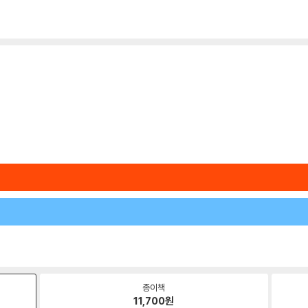
종이책
11,700
원