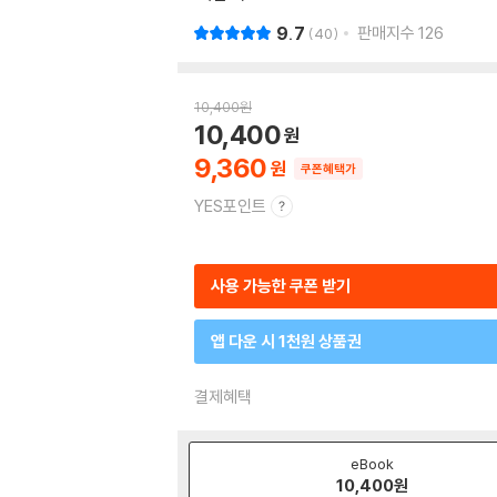
9.7
판매지수
126
40
10,400
원
10,400
9,360
쿠폰혜택가
YES포인트
사용 가능한 쿠폰 받기
앱 다운 시 1천원 상품권
결제혜택
eBook
10,400
원