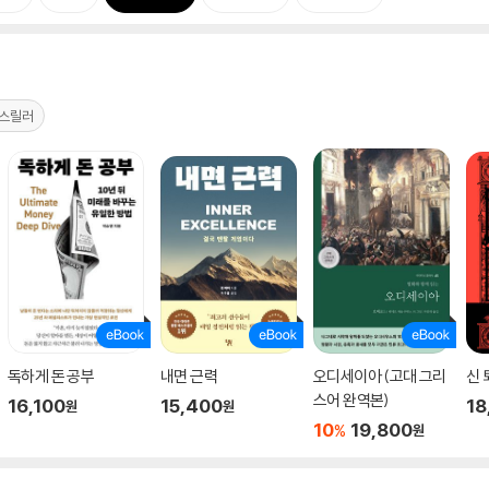
_스릴러
독하게 돈 공부
내면 근력
오디세이아 (고대 그리
신 
스어 완역본)
16,100
15,400
18
원
원
10
19,800
%
원