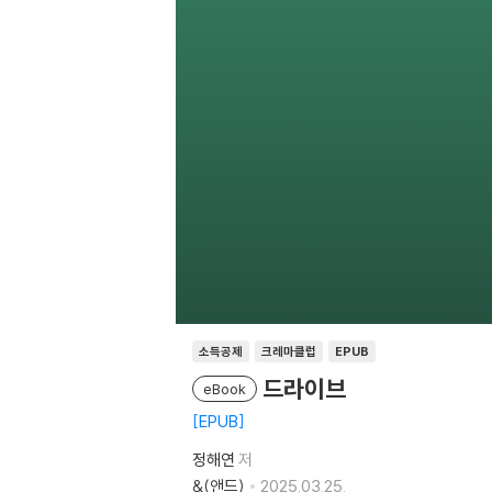
소득공제
크레마클럽
EPUB
드라이브
eBook
EPUB
정해연
저
&(앤드)
2025.03.25.