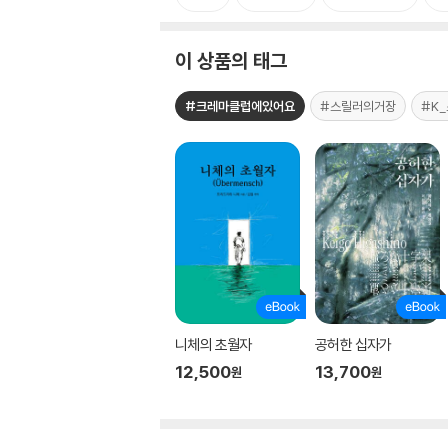
이 상품의 태그
#크레마클럽에있어요
#스릴러의거장
#K
니체의 초월자
공허한 십자가
12,500
13,700
원
원