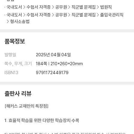
국내도서
수험서 자격증
공무원
직군별 문제집
법원직
국내도서
수험서 자격증
공무원
직군별 문제집
출입국관리직
형사소송법
품목정보
발행일
2025년 04월 04일
쪽수, 무게, 크기
184쪽 | 210*260*20mm
ISBN13
9791172449179
출판사 리뷰
[해커스 교재만의 특장점]
1. 효율적 학습을 위한 다양한 학습장치 수록