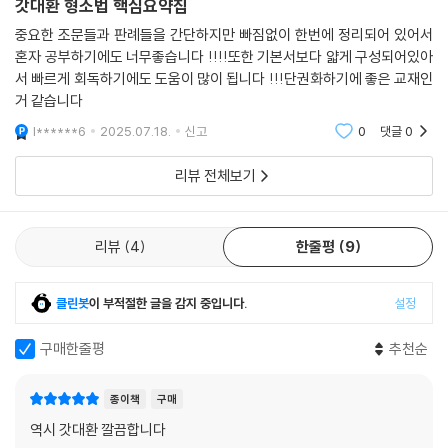
갓대환 형소법 핵심요약집
중요한 조문들과 판례들을 간단하지만 빠짐없이 한번에 정리되어 있어서
혼자 공부하기에도 너무좋습니다 !!!!또한 기본서보다 얇게 구성되어있아
서 빠르게 회독하기에도 도움이 많이 됩니다 !!!단권화하기에 좋은 교재인
거 같습니다
l******6
2025.07.18.
신고
0
댓글
0
리뷰 전체보기
리뷰
4
한줄평
9
클린봇
이 부적절한 글을 감지 중입니다.
설정
구매한줄평
추천순
종이책
구매
역시 갓대환 깔끔합니다