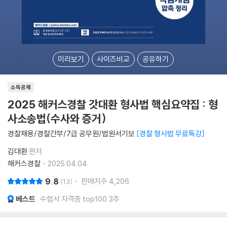
미리보기
사이즈비교
공유하기
소득공제
2025 해커스경찰 갓대환 형사법 핵심요약집 : 형
사소송법(수사와 증거)
경찰채용/경찰간부/7급 공무원/법원서기보
경찰 형사법 무료특강
김대환
편저
해커스경찰
2025.04.04.
9.8
판매지수
4,206
13
베스트
수험서 자격증 top100 3주