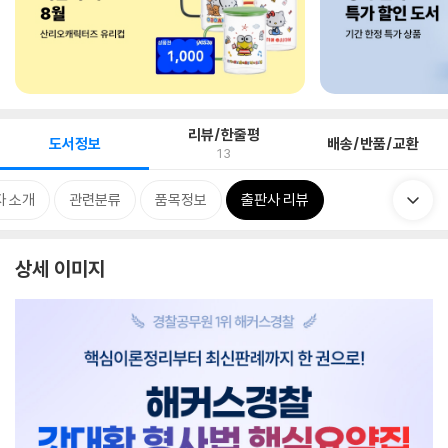
리뷰/한줄평
도서정보
배송/반품/교환
13
자 소개
관련분류
품목정보
출판사 리뷰
상세 이미지