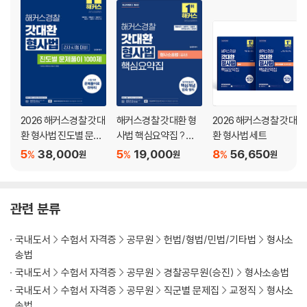
제7절 탄핵증거
제8절 자백의 보강법칙
제9절 공판조서의 증명력
부록 공수처법
2026 해커스경찰 갓대
해커스경찰 갓대환 형
2026 해커스경찰 갓대
환 형사법 진도별 문제
사법 핵심요약집 ? 형
환 형사법 세트
풀이 1000제 2차 시험
사소송법(공판) (경찰
5
38,000
5
19,000
8
56,650
%
%
%
원
원
원
대비
승진ㅣ검찰직ㅣ마약수
사직ㅣ법원직)
관련 분류
국내도서
수험서 자격증
공무원
헌법/형법/민법/기타법
형사소
송법
국내도서
수험서 자격증
공무원
경찰공무원(승진)
형사소송법
국내도서
수험서 자격증
공무원
직군별 문제집
교정직
형사소
송법