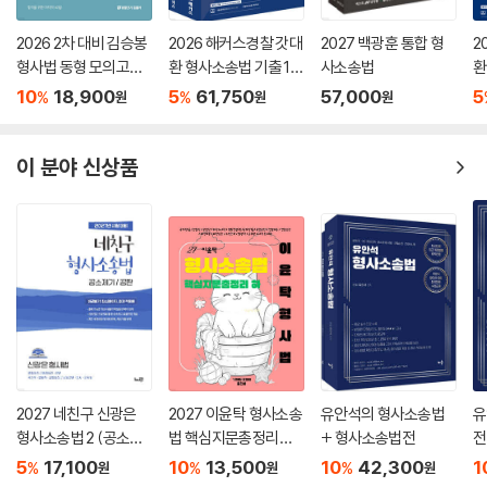
2026 2차 대비 김승봉
2026 해커스경찰 갓대
2027 백광훈 통합 형
2
형사법 동형 모의고사
환 형사소송법 기출 10
사소송법
환
60일 작전(형법｜수
00제 세트 (경찰공무
풀
10
18,900
5
61,750
57,000
5
%
%
원
원
원
사·증거)
원)
대
이 분야 신상품
2027 네친구 신광은
2027 이윤탁 형사소송
유안석의 형사소송법
유
형사소송법 2 (공소제
법 핵심지문총정리
+ 형사소송법전
전
기·공판)
(하)
5
17,100
10
13,500
10
42,300
1
%
%
%
원
원
원