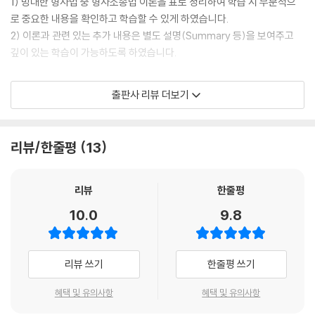
1) 방대한 형사법 중 형사소송법 이론을 표로 정리하여 학습 시 부분적으
로 중요한 내용을 확인하고 학습할 수 있게 하였습니다.
2) 이론과 관련 있는 추가 내용은 별도 설명(Summary 등)을 보여주고
깊이 있는 학습이 가능하도록 하였습니다.
2. 최신 출제경향을 반영한 중요 판례 수록
출판사 리뷰 더보기
형사법 중 형사소송법 과목은 난이도가 높아지고 있고 판례 및 사례형 문
제가 출제됨에 따라 그 중요도가 높아졌습니다. 따라서 최근 출제되거나,
리뷰/한줄평
13
형사소송법상 중요한 판례를 정리하고, 깊이 있게 판례를 학습할 수 있도
록 하였습니다.
리뷰
한줄평
3. 최신 개정법령 반영
10.0
9.8
최근 개정된 법령을 충실히 반영하여 법조문 이해 및 관련한 문제의 해결
능력을 향상할 수 있도록 하였습니다.
리뷰 쓰기
한줄평 쓰기
[경찰공무원 시험 합격을 위한 해커스경찰만의 추가 학습 자료 (해커스경
혜택 및 유의사항
혜택 및 유의사항
찰 police.Hackers.com)]