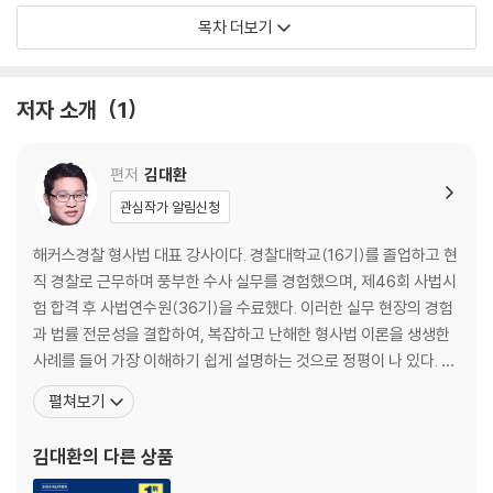
제1절 서론
목차 더보기
제2절 체포와 구속(공통사항)
제3절 체포와 구속(개별사항)
제4절 압수·수색ㆍ검증 등
저자 소개
1
제5절 판사에 의한 강제처분
제3장 수사의 종결
편저
김대환
제1절 수사의 종결
관심작가 알림신청
제2절 검사의 불기소처분에 대한 불복
제3절 공소제기 후의 수사
해커스경찰 형사법 대표 강사이다. 경찰대학교(16기)를 졸업하고 현
직 경찰로 근무하며 풍부한 수사 실무를 경험했으며, 제46회 사법시
제2편 증거
험 합격 후 사법연수원(36기)을 수료했다. 이러한 실무 현장의 경험
과 법률 전문성을 결합하여, 복잡하고 난해한 형사법 이론을 생생한
제1절 기초이론
사례를 들어 가장 이해하기 쉽게 설명하는 것으로 정평이 나 있다. 수
제2절 증명의 기본원칙
험생들 사이에서 ‘갓대환’이라 불리며 경찰 형사법 영역 일타강사로
펼쳐보기
제3절 자백배제법칙
서 압도적인 신뢰를 얻고 있으며, 방대한 판례와 법리를 명쾌하게 구
제4절 위법수집증거배제법칙
조화하여 학습 효율을 극대화하는 커리큘럼을 제공한다. 수험생의 눈
김대환
의 다른 상품
제5절 전문법칙
높이에 맞춘 명확한 강의력으로 매년 수많은 합격생을 배출
제6절 당사자의 동의와 증거능력