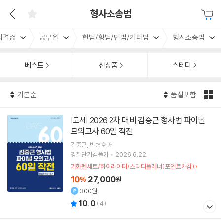
형사소송법
자격증
공무원
헌법/형법/민법/기타법
형사소송법
베스트
신상품
스테디
기본순
품절포함
2026 2차 대비 김중근 형사법 파이널
[도서]
모의고사 60일 작전
김중근
박병호
저
경찰단기김폴카
2026.6.22.
기화펜세트/하이라이터/스터디플래너(포인트차감)
10
27,000
%
원
300원
10.0
(
4
)