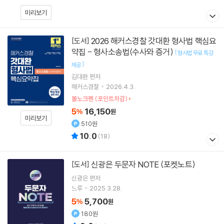
미리보기
2026 해커스경찰 갓대환 형사법 핵심요
[도서]
약집 - 형사소송법(수사와 증거)
[
형사법 무료 특강
]
제공
김대환
편저
해커스경찰
2026.4.3.
볼노크펜 (포인트차감)
5
16,150
%
원
미리보기
510원
10.0
(
18
)
신광은 두문자 NOTE (포켓노트)
[도서]
신광은
편저
느루
2025.3.28.
5
5,700
%
원
180원