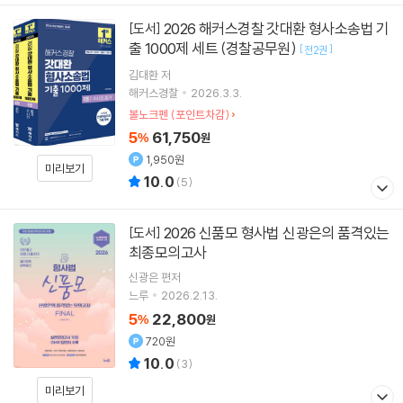
2026 해커스경찰 갓대환 형사소송법 기
[도서]
출 1000제 세트 (경찰공무원)
[
]
전2권
김대환
저
해커스경찰
2026.3.3.
볼노크펜 (포인트차감)
5
61,750
%
원
1,950원
미리보기
10.0
(
5
)
2026 신품모 형사법 신광은의 품격있는
[도서]
최종모의고사
신광은
편저
느루
2026.2.13.
5
22,800
%
원
720원
10.0
(
3
)
미리보기