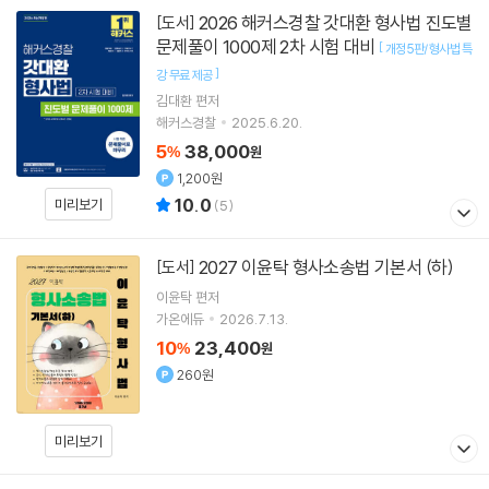
2026 해커스경찰 갓대환 형사법 진도별
[도서]
문제풀이 1000제 2차 시험 대비
[
개정5판/형사법 특
]
강 무료 제공
김대환
편저
해커스경찰
2025.6.20.
5
38,000
%
원
1,200원
10.0
미리보기
(
5
)
2027 이윤탁 형사소송법 기본서 (하)
[도서]
이윤탁
편저
가온에듀
2026.7.13.
10
23,400
%
원
260원
미리보기