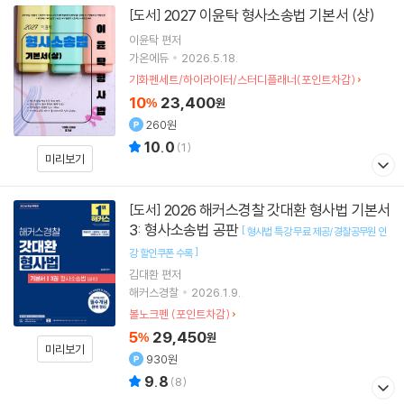
2027 이윤탁 형사소송법 기본서 (상)
[도서]
이윤탁
편저
가온에듀
2026.5.18.
기화펜세트/하이라이터/스터디플래너(포인트차감)
10
23,400
%
원
260원
10.0
(
1
)
미리보기
2026 해커스경찰 갓대환 형사법 기본서
[도서]
3: 형사소송법 공판
[
형사법 특강 무료 제공/경찰공무원 인
]
강 할인쿠폰 수록
김대환
편저
해커스경찰
2026.1.9.
볼노크펜 (포인트차감)
5
29,450
%
원
미리보기
930원
9.8
(
8
)