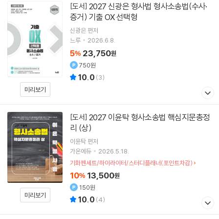
2027 신광은 형사법 형사소송법(수사·
[도서]
증거) 기출 OX 선택형
신광은
편저
느루
2026.6.8.
5
23,750
%
원
750원
10.0
(
3
)
미리보기
2027 이윤탁 형사소송법 핵심지문총정
[도서]
리 (상)
이윤탁
편저
가온에듀
2026.5.18.
기화펜세트/하이라이터/스터디플래너(포인트차감)
10
13,500
%
원
150원
미리보기
10.0
(
4
)