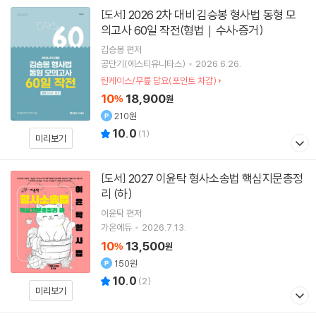
2026 2차 대비 김승봉 형사법 동형 모
[도서]
의고사 60일 작전(형법｜수사·증거)
김승봉
편저
공단기(에스티유니타스)
2026.6.26.
틴케이스/무릎 담요(포인트 차감)
10
18,900
%
원
210원
10.0
(
1
)
미리보기
2027 이윤탁 형사소송법 핵심지문총정
[도서]
리 (하)
이윤탁
편저
가온에듀
2026.7.13.
10
13,500
%
원
150원
10.0
(
2
)
미리보기