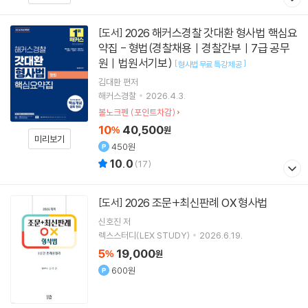
2026 해커스경찰 갓대환 형사법 핵심요
[도서]
약집 - 형법(경찰채용ㅣ경찰간부ㅣ7급 공무
원ㅣ법원서기보)
[
]
형사법 무료 특강 제공
김대환
편저
해커스경찰
2026.4.3.
볼노크펜 (포인트차감)
10
40,500
%
원
미리보기
450원
10.0
(
17
)
2026 조문+최신판례 OX 형사법
[도서]
신호진
저
렉스스터디(LEX STUDY)
2026.6.19.
5
19,000
%
원
600원