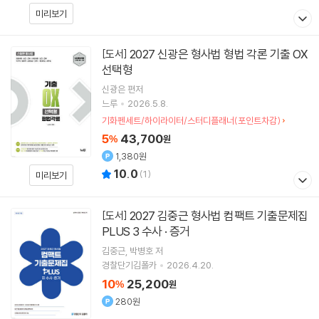
미리보기
2027 신광은 형사법 형법 각론 기출 OX
[도서]
선택형
신광은
편저
느루
2026.5.8.
기화펜세트/하이라이터/스터디플래너(포인트차감)
5
43,700
%
원
1,380원
10.0
(
1
)
미리보기
2027 김중근 형사법 컴팩트 기출문제집
[도서]
PLUS 3 수사 · 증거
김중근
박병호
저
경찰단기김폴카
2026.4.20.
10
25,200
%
원
280원