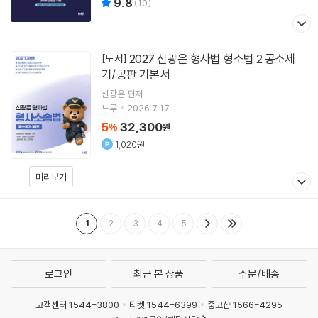
9.8
(
10
)
2027 신광은 형사법 형소법 2 공소제
[도서]
기/공판 기본서
신광은
편저
느루
2026.7.17.
5
32,300
%
원
1,020원
미리보기
1
2
3
4
5
로그인
최근 본 상품
주문/배송
고객센터 1544-3800
티켓 1544-6399
중고샵 1566-4295