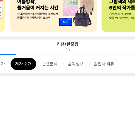
리뷰/한줄평
23
목차
저자 소개
관련분류
품목정보
출판사 리뷰