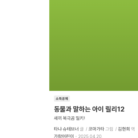
소득공제
동물과 말하는 아이 릴리12
새끼 북극곰 밀키!
타냐 슈테브너
글
코마가타
그림
김현희
역
가람어린이
2025.04.20.