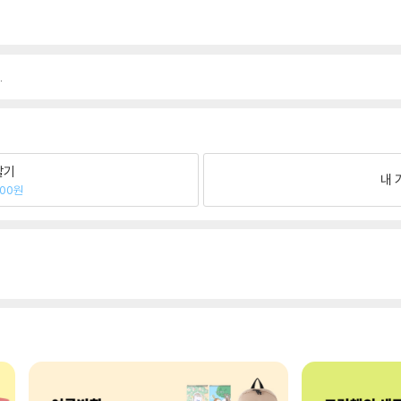
.
팔기
내 
100원