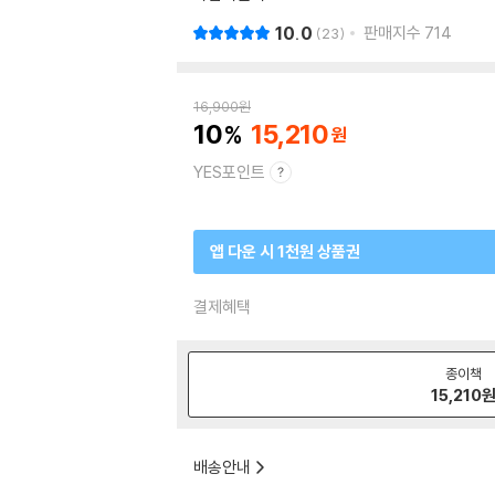
10.0
판매지수
714
23
16,900
원
10
15,210
YES포인트
앱 다운 시 1천원 상품권
결제혜택
종이책
15,210
배송안내