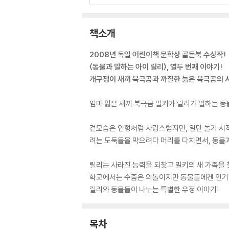
책소개
2008년 독일 어린이책 문학상 골든북 수상작!
〈동물과 말하는 아이 릴리〉, 열두 번째 이야기!
개구쟁이 새끼 북극곰과 까칠한 늙은 북극곰의 
엄마 잃은 새끼 북극곰 밀키가 릴리가 일하는 동
겉모습은 인형처럼 사랑스럽지만, 일단 놀기 시작
려는 도둑들을 막으려다 머리를 다치면서, 동물과
릴리는 사라진 능력을 되찾고 밀키의 새 가족을 
학교에서는 수줍은 외톨이지만 동물들에겐 인기 
릴리와 동물들이 나누는 특별한 우정 이야기!
목차