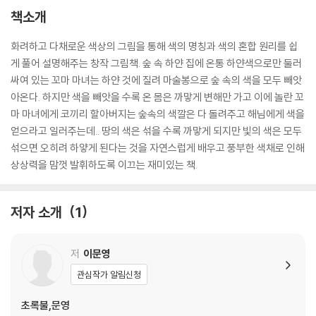
책소개
화려하고 다채로운 색상의 그림을 통해 색의 명칭과 색의 혼합 원리를 쉽
게 풀어 설명해주는 창작 그림책. 숲 속 하얀 집에 온통 하얀색으로만 둘러
싸여 있는 꼬마 마녀는 하얀 것에 질려 마술봉으로 숲 속의 색을 모두 빼앗
아온다. 하지만 색을 빼앗을 수록 온 몸은 까맣게 변해만 가고 이에 놀란 꼬
마 마녀에게 코끼리 할아버지는 숲속의 색깔은 다 돌려주고 해님에게 색을
얻으라고 일러주는데.. 땅의 색은 섞을 수록 까맣게 되지만 빛의 색은 모두
섞으면 오히려 하얗게 된다는 것을 자연스럽게 배우고 풍부한 색채로 인해
상상력을 맘껏 발휘하도록 이끄는 재미있는 책.
저자 소개
1
저
이문영
관심작가 알림신청
초록불,문영