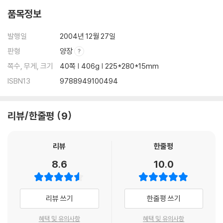
품목정보
발행일
2004년 12월 27일
판형
양장
쪽수, 무게, 크기
40쪽 | 406g | 225*280*15mm
ISBN13
9788949100494
리뷰/한줄평
9
리뷰
한줄평
8.6
10.0
리뷰 쓰기
한줄평 쓰기
혜택 및 유의사항
혜택 및 유의사항