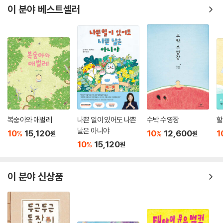
이 분야 베스트셀러
복숭아와 애벌레
나쁜 일이 있어도 나쁜
수박 수영장
할
날은 아니야
10
15,120
10
12,600
1
%
%
원
원
10
15,120
%
원
이 분야 신상품