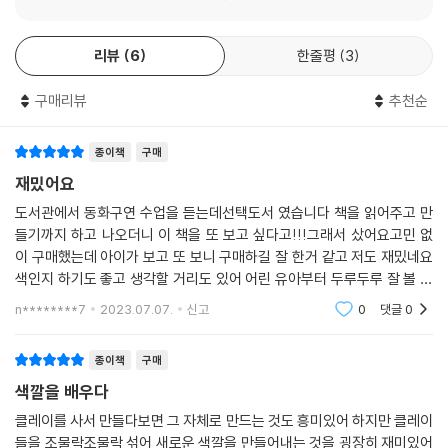
리뷰
6
한줄평
3
구매리뷰
추천순
종이책
구매
재밌어요
도서관에서 동화구연 수업을 듣는데선택도서 였습니다 책을 읽어주고 만
들기까지 하고 나오더니 이 책을 또 보고 싶다고!!!그래서 샀어요고민 없
이 구매했는데 아이가 보고 또 보니 구매하길 잘 한거 같고 저도 재밌네요
색인지 하기도 좋고 생각할 거리도 있어 어린 유아부터 두루두루 잘 볼 수
있는 책인거 같아요고깔모자 만들기 추천드립니다 색칠을 해도 되고 폼을
n********7
2023.07.07.
신고
0
댓글
0
붙여도 되고 아이
종이책
구매
색깔을 배우다
클레이를 사서 만들다보면 그 자체로 만드는 것도 흥미있어 하지만 클레이
들을 조물락조물락 섞어 새로운 색깔을 만들어내는 것을 굉장히 재미있어