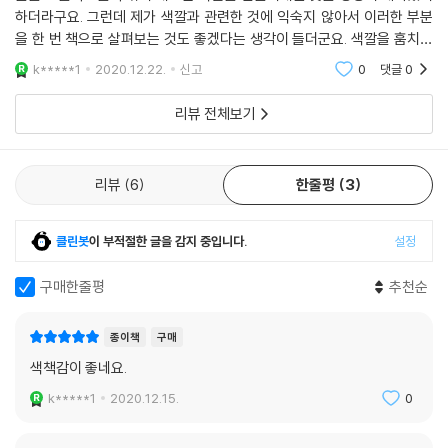
하더라구요. 그런데 제가 색깔과 관련한 것에 익숙지 않아서 이러한 부분
을 한 번 책으로 살펴보는 것도 좋겠다는 생각이 들더군요. 색깔을 훔치는
마녀는 자연스러운 이야기 속에 색의 혼합에 대해서 얘기해주는 색감이 좋
k*****1
2020.12.22.
신고
0
댓글
0
은 책입니다.
리뷰 전체보기
리뷰
6
한줄평
3
클린봇
이 부적절한 글을 감지 중입니다.
설정
구매한줄평
추천순
종이책
구매
색책감이 좋네요.
k*****1
2020.12.15.
0