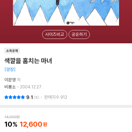
사이즈비교
공유하기
소득공제
색깔을 훔치는 마녀
양장
이문영
저
비룡소
2004.12.27.
9.1
판매지수
912
9
14,000
원
10
12,600