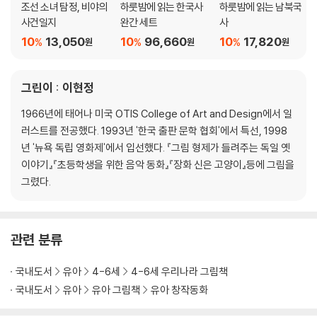
조선 소녀 탐정, 비야의
하룻밤에 읽는 한국사
하룻밤에 읽는 남북국
사건일지
완간 세트
사
10
13,050
10
96,660
10
17,820
%
%
%
원
원
원
그린이 : 이현정
1966년에 태어나 미국 OTIS College of Art and Design에서 일
러스트를 전공했다. 1993년 '한국 출판 문학 협회'에서 특선, 1998
년 '뉴욕 독립 영화제'에서 입선했다. 『그림 형제가 들려주는 독일 옛
이야기』『초등학생을 위한 음악 동화』『장화 신은 고양이』등에 그림을
그렸다.
관련 분류
국내도서
유아
4-6세
4-6세 우리나라 그림책
국내도서
유아
유아 그림책
유아 창작동화