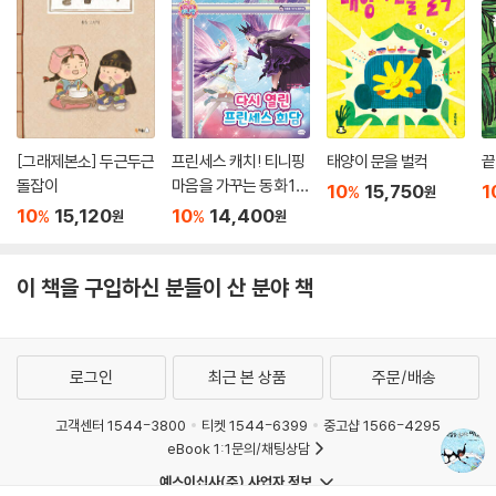
[그래제본소] 두근두근
프린세스 캐치! 티니핑
태양이 문을 벌컥
끝
돌잡이
마음을 가꾸는 동화 10
10
15,750
1
%
원
: 다시 열린 프린세스 회
10
15,120
10
14,400
%
%
원
원
담
이 책을 구입하신 분들이 산 분야 책
로그인
최근 본 상품
주문/배송
고객센터 1544-3800
티켓 1544-6399
중고샵 1566-4295
eBook 1:1문의/채팅상담
예스이십사(주) 사업자 정보