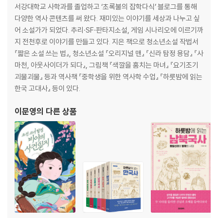
서강대학교 사학과를 졸업하고 ‘초록불의 잡학다식’ 블로그를 통해
다양한 역사 콘텐츠를 써 왔다. 재미있는 이야기를 세상과 나누고 싶
어 소설가가 되었다. 추리·SF·판타지소설, 게임 시나리오에 이르기까
지 전천후로 이야기를 만들고 있다. 지은 책으로 청소년소설 작법서
『짧은 소설 쓰는 법』, 청소년소설 『오리지널 맨』 『신라 탐정 용담』 『사
마천, 아웃사이더가 되다』, 그림책 『색깔을 훔치는 마녀』 『요기조기
괴물괴물』 등과 역사책 『중학생을 위한 역사학 수업』 『하룻밤에 읽는
한국 고대사』 등이 있다.
이문영
의 다른 상품