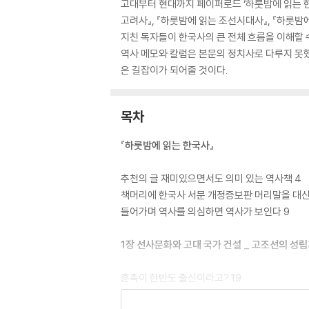
고대부터 현대까지 페이퍼로드 ‘하룻밤에 읽는 한국
고려사』, 『하룻밤에 읽는 조선시대사』, 『하룻밤
지친 독자들이 한국사의 큰 전체 흐름을 이해할 
역사 메모와 칼럼은 본문의 정치사로 다루지 못했
은 길잡이가 되어줄 것이다.
목차
『하룻밤에 읽는 한국사』
추천의 글 재미있으면서도 의미 있는 역사책 4
책머리에 한국사 서문 개정증보판 머리말을 대신
들어가며 역사를 의심하면 역사가 보인다 9
1장 선사문화와 고대 국가 건설 _ 고조선의 성
훈족이 한반도 출신이라고? 19
그 많은 고인돌이 말해주는 것 22