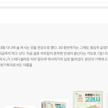
0
4
까? 44
 54
로 대충 다니며 술 마시는 것을 전공으로 했다. 30 중반까지는 그래도 열심히 살았
로 지금까지 먹고 산다. 지금 글로 자리잡지 못하면 인생이 끝난다는 각오로 <말>
 66
 한국사』가 스테디셀러로 자리 잡으며 역사작가의 길로 들어섰다. 본인이 기획하
 출판기획자로서도 이름을
국시대로