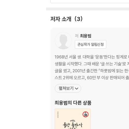
단군신화, 어떻게 볼 것인가? 26
승리한 장군 모두 처형해버린 고조선-한 전쟁 3
삼국의 건국설화에 숨어 있는 세 가지 이야기 3
저자 소개
3
경제는 일류, 정치는 삼류였던 가야 40
광개토대왕은 어떻게 대제국을 건설할 수 있었을
한반도 역사를 바꾼 평양 천도 47
저
최용범
고대사 최대의 수출국 백제 51
관심작가 알림신청
고구려 삼국통일의 기회를 망친 운명적 수도이전
법흥왕대의 친위쿠데타, 이차돈 순교 58
1968년 서울 생. 대학을 ‘운동’한다는 핑계
왜 신라에만 여왕이 있었을까? 63
생활을 시작했다. 그때 배운 ‘글 쓰는 기술’
동북아시아 두 강국의 결전, 고구려-수나라 전쟁
글을 썼고, 2001년 출간한 『하룻밤에 읽는
의자왕의 향락 때문에 백제가 망했다? 70
스트 2위에 오르고, 60만 부 이상 판매되어
연개소문 일가의 빛과 그림자 73
펼쳐보기
신라가 최후의 승자로 남은 이유 77
신라에 왔던 아랍인들 81
최용범
의 다른 상품
2장 통일신라와 발해 _ 삼국통일을 거쳐 남북
대조영, 고구려 계승을 선언하다 85