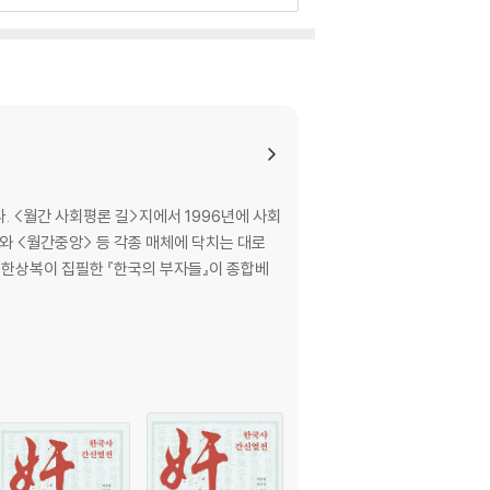
다. <월간 사회평론 길>지에서 1996년에 사회
지와 <월간중앙> 등 각종 매체에 닥치는 대로
고 한상복이 집필한 『한국의 부자들』이 종합베