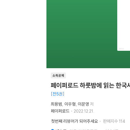
소득공제
페이퍼로드 하룻밤에 읽는 한국사
전5권
최용범
이우형
이문영
저
페이퍼로드
2022.12.21.
첫번째 리뷰어가 되어주세요
판매지수
114