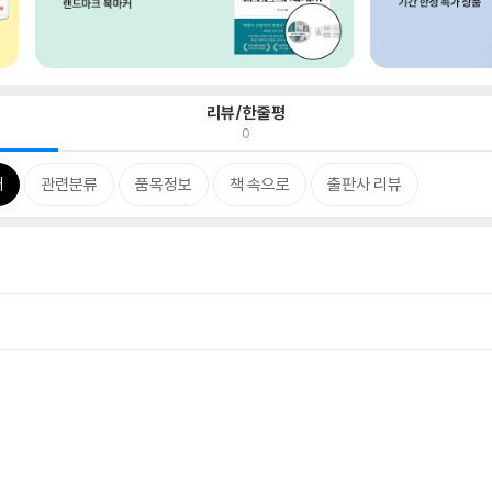
리뷰/한줄평
0
개
관련분류
품목정보
책 속으로
출판사 리뷰