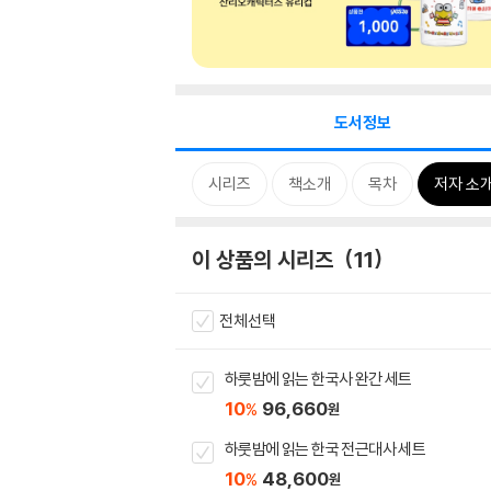
도서정보
시리즈
책소개
목차
저자 소
이 상품의 시리즈
11
전체선택
하룻밤에 읽는 한국사 완간 세트
10
96,660
%
원
하룻밤에 읽는 한국 전근대사 세트
10
48,600
%
원