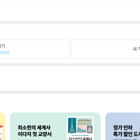
팔기
내 
200원