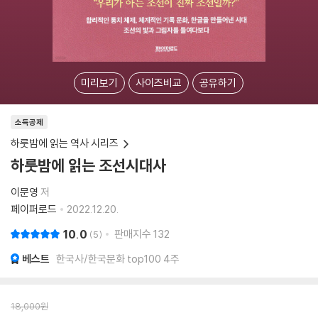
미리보기
사이즈비교
공유하기
소득공제
하룻밤에 읽는 역사 시리즈
하룻밤에 읽는 조선시대사
이문영
저
페이퍼로드
2022.12.20.
10.0
판매지수
132
5
베스트
한국사/한국문화 top100 4주
18,000
원