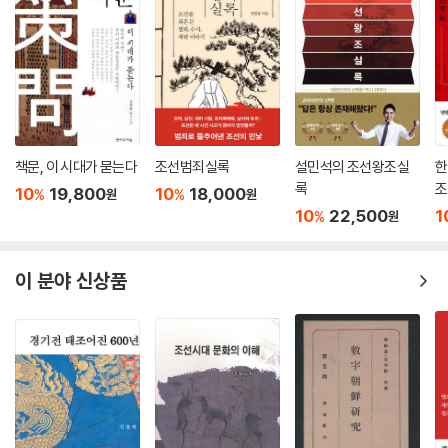
책문, 이 시대가 묻는다
조선범죄실록
설민석의 조선왕조실
한
록
조
10
19,800
10
18,000
%
%
원
원
10
22,500
1
%
원
이 분야 신상품