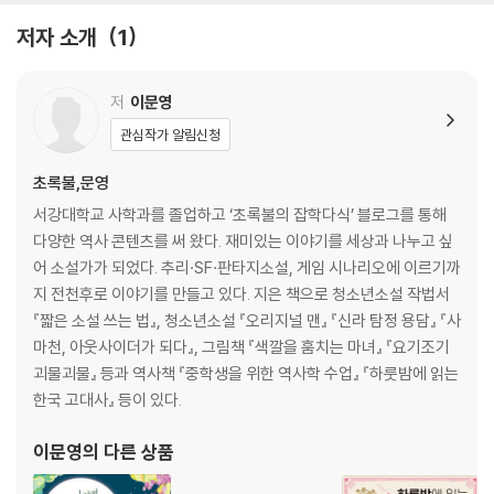
실질적인 창업 군주 태종 … 60
저자 소개
1
음란한 여인의 이름을 기록한 자녀안 … 66
쓰시마 정벌의 빛과 그림자 … 71
저
이문영
제2장 평화의 시대
관심작가 알림신청
성군의 시대 - 세종 … 80
초록불,문영
조선 왕실이 위기를 넘기는 법 - 계유정난 … 90
서강대학교 사학과를 졸업하고 ‘초록불의 잡학다식’ 블로그를 통해
◆ 사육신의 난 뒤에 남은 슬픈 이야기 … 95
다양한 역사 콘텐츠를 써 왔다. 재미있는 이야기를 세상과 나누고 싶
조선은 공신들의 나라였을까? … 99
어 소설가가 되었다. 추리·SF·판타지소설, 게임 시나리오에 이르기까
◆ 세조, 하늘에 제사를 지내다 … 105
지 전천후로 이야기를 만들고 있다. 지은 책으로 청소년소설 작법서
이시애의 난과 남이 장군 … 108
『짧은 소설 쓰는 법』, 청소년소설 『오리지널 맨』 『신라 탐정 용담』 『사
◆ 목은 잘릴 수 있으나 붓은 잘릴 수 없다 … 116
마천, 아웃사이더가 되다』, 그림책 『색깔을 훔치는 마녀』 『요기조기
성종, 나라의 틀을 완성하다 … 120
괴물괴물』 등과 역사책 『중학생을 위한 역사학 수업』 『하룻밤에 읽는
폐비 윤씨의 진실은 무엇일까? … 126
한국 고대사』 등이 있다.
사화의 시대 … 132
연산군의 애첩, 장녹수 … 138
이문영
의 다른 상품
◆ 백정의 딸을 아내로 맞은 양반 … 144