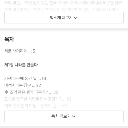
사학 비판』, 『하룻밤에 읽는 한국 고대사』에서 사이비 역사의 허구를 날카
롭게 비판했었다. 그랬던 그가 이번 책 『하룻밤에 읽는 조선시대사』에서
조선사에 씌워진 온갖 편견과 고정관념을 걷어내고, 가장 합리적으로 생각
책소개 더보기
되는 해석들을 모아 조선시대사를 새롭게 재구성했다.
목차
서문 책머리에 … 5
제1장 나라를 만들다
기생 때문에 생긴 일 … 16
이성계라는 장군 … 22
◆ 조와 종은 뭐가 다른가? … 30
조선을 건국한 사람들은 누구인가? … 33
개국 초의 권력 다툼 - 왕자의 난 … 40
◆ 고려 왕족 왕씨들의 운명과 점쟁이 … 46
목차 더보기
조선 최초의 반란, 조사의의 난 … 49
조선은 노예제 국가였을까? … 54