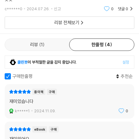
역사는 완성되고 불변하는 진실이 아니라, 끊임없이 수정되며 새로워지는
c******0
2024.07.26.
신고
0
댓글
0
것이다. 그래서 이 책은 우리가 익히 알던 역사에 의문을 제기한다. 조선은
정말 신하들에게 휘둘리는 나라였을까? 폐비 윤씨는 정말 질투심이 심해
리뷰 전체보기
폐출되었을까? 명량해전은 정말 명량해협에서 벌어졌을까? 저자는 사료
를 근거로 당시의 정황을 하나하나 판단하면서 기존의 역사 상식과는 다른
결론을 내린다. 합리적인 추론을 바탕으로 한 저자의 새로운 역사 해석은
리뷰
1
한줄평
4
독자들에게 신선하게 다가올 것이다.
클린봇
이 부적절한 글을 감지 중입니다.
설정
저자는 자신의 역사 해석 또한 절대적인 진실이라고 우기지 않는다. 지금
은 진실로 여겨지던 것이 나중에 언제든지 뒤집힐 수 있다니 역사학이 못
구매한줄평
추천순
미덥게 느껴질 수도 있다. 그러나 타당한 근거를 토대로 한다면, 다양한 해
석들을 통해 우리는 역사를 더 입체적이고 생생하게 파악할 수 있다. 이 책
종이책
구매
은 더 역동적이고 복합적인 역사를 만날 수 있는 또 하나의 통로가 되어줄
재미있습니다
것이다.
k*****1
2024.11.09.
0
eBook
구매
재미있어요