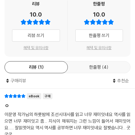
정치사만으로 다루지 못한 조선사 속 다채로운 이야기들은 칼럼과 각 꼭지
리뷰
한줄평
끝의 역사 메모에 담았다.
10.0
10.0
정조는 개혁 군주일까, 아닐까? 정조는 조선을 철저히 개혁하고자 했으나
비운에 쓰러진 군주라는 이미지가 매우 강하다. 하지만 정조는 25년을 왕
조선은 수차례의 전란으로 외국 군대에게 국토를 짓밟혔고, 결국은 외세에
좌에 있었다. 그 긴 기간 동안 개혁을 이루지 못했다면 얼마나 더 시간이 필
의해 멸망했다. 그 때문에 조선에는 온갖 부정적인 인식들이 덧씌워졌다.
리뷰 쓰기
한줄평 쓰기
요했을 것인가? 더구나 정조는 정정당당하게 정치를 했다기보다는 뒤에
하지만 조선은 당쟁이나 하다 나라를 말아먹었다고만 생각한다면 우리는
서 조종하는 공작 정치를 통해 목적을 달성하려 했다. 우리가 생각하는 정
역사에서 아무것도 배울 수 없다. 그렇기에 이 책에서는 조선의 빛과 그림
혜택 및 유의사항
혜택 및 유의사항
조의 이미지는 과연 실상과 일치할까?
자를 모두 들여다본다. 조선은 고려보다 더 중앙집권적이고 효율적인 통치
---「제4장 성리학의 나라」중에서
체계를 가졌고, 우리가 오늘날 편하게 사용하고 있는 한글을 만들어냈다.
리뷰
1
한줄평
4
왜란과 호란에 아무런 방비도 하지 않은 것도 아니다. 조선 조정은 전란을
고종의 즉위는 조선의 마지막 기회였다. … 하지만 고종은 성장하는 민간
대비해 유능한 장수들을 변경에 배치하고 산성을 수리했다. 물론 국왕이
사회와 힘을 합할 줄 몰랐고, 그 결과 처절한 동학 농민 전쟁과 의병 전쟁도
구매리뷰
추천순
백성들을 적의 수중에 남겨두고 도망쳤던 것은 명백한 과오다. 이렇게 이
소용없이 외교권, 군사권 등 주권이 차례로 일본에 넘어가게 되고 말았다.
책은 세간에 전해져 오는 속설이나 미디어에서 만들어진 이미지를 넘어,
---「제5장 왕조의 황혼」중에서
균형 잡힌 시각으로 조선사를 바라본다.
eBook
구매
ㅇ
역사는 불변하는 진실이 아니다
이문영 작가님의 하룻밤에 조선시대사를 읽고 너무 재미잇네요 역사를 읽
우리가 익히 알던 역사에
으면 너무 재미잇고 좀... 지식이 채워지는 그런 느낌이 들어서 재미잇어
의문을 제기하다
요...... 잘읽엇어요 역시 역사를 공부하면 너무 재미잇네요 잘봣습니다... 굿
굿굿