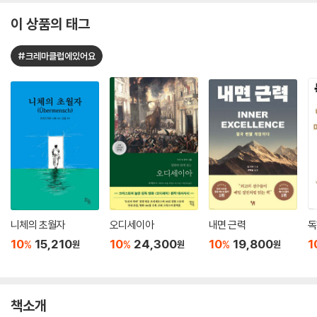
이 상품의 태그
#크레마클럽에있어요
니체의 초월자
오디세이아
내면 근력
독
10
15,210
10
24,300
10
19,800
1
%
%
%
원
원
원
책소개