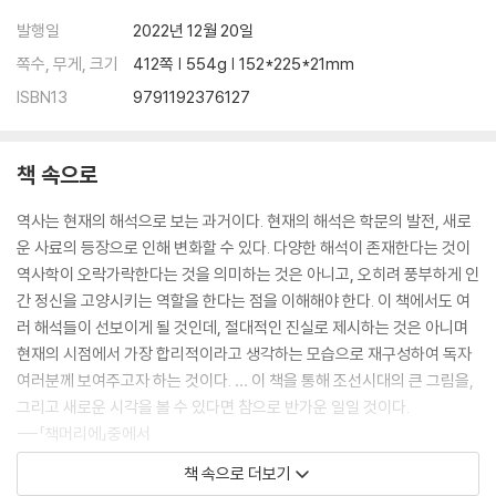
◆ 조선에 남은 외국인들 … 252
발행일
2022년 12월 20일
광해군의 시대 … 254
쪽수, 무게, 크기
412쪽 | 554g | 152*225*21mm
인조반정과 이괄의 난 … 262
정묘호란과 병자호란 … 267
ISBN13
9791192376127
◆ 홍도야 울지 마라 … 286
가도의 역사 … 289
효종과 흑룡강 원정 … 296
책 속으로
역사는 현재의 해석으로 보는 과거이다. 현재의 해석은 학문의 발전, 새로
제4장 성리학의 나라
운 사료의 등장으로 인해 변화할 수 있다. 다양한 해석이 존재한다는 것이
역사학이 오락가락한다는 것을 의미하는 것은 아니고, 오히려 풍부하게 인
예송 논쟁 … 306
간 정신을 고양시키는 역할을 한다는 점을 이해해야 한다. 이 책에서도 여
숙종과 환국 정치 … 311
러 해석들이 선보이게 될 것인데, 절대적인 진실로 제시하는 것은 아니며
내시의 처 … 318
현재의 시점에서 가장 합리적이라고 생각하는 모습으로 재구성하여 독자
영조의 탕평 정치 … 323
여러분께 보여주고자 하는 것이다. … 이 책을 통해 조선시대의 큰 그림을,
◆ 어린 왕비의 지혜 … 328
그리고 새로운 시각을 볼 수 있다면 참으로 반가운 일일 것이다.
정조와 어찰 정치 … 332
---「책머리에」중에서
◆ 억울함을 호소하라 … 340
책 속으로 더보기
새 정치 세력은 영웅을 통해 새 왕조를 만들었지만, 그 영웅이 없이도 지속
제5장 왕조의 황혼