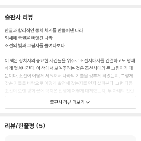
되는 나라를 만들고 싶어 했다. 그를 위해서는 현명한 신하들이 권력을 지
녀야 했다. 하지만 영웅의 후계자들은 그런 시스템을 용납하지 않았다. 그
세도 정치하의 조선 … 348
출판사 리뷰
런 결과 조선 초는 왕권과 신권의 충돌로 얼룩졌다. 태종 이방원과 정도전
강화도령, 철종 … 356
이 부딪친 왕자의 난은 왕권의 승리를 가져왔고, 이로 인해 조선 내내 지속
대원군의 치세 … 361
한글과 합리적인 통치 체계를 만들어낸 나라
된 강력한 왕권의 수립을 이루어낼 수 있었다.
고종, 나라를 말아먹다 … 369
외세에 국권을 빼앗긴 나라
---「제1장 나라를 만들다」중에서
◆ 프랑스 유학파 홍종우 … 385
조선의 빛과 그림자를 들여다보다
이완용, 나라를 팔아먹다 … 391
세종의 정책 역시 모두 잘되고 올바른 것이라고 할 수는 없다. 하지만 그가
이 책은 정치사의 중요한 사건들을 위주로 조선시대사를 간결하고도 명쾌
백성을 위한다는 방침을 가지고 국가의 정책을 만들어나갔다는 점을 생각
참고문헌 … 408
하게 펼쳐나간다. 이 책에서 보여주려는 것은 조선시대의 큰 그림이기 때
해야 한다. 조선은 왕조 국가이고 국왕이 모든 권력을 쥐고 있었는데 세종
도판 출처 … 410
문이다. 조선이 어떻게 세워져서 나라의 기틀을 갖추게 되었는지, 그렇게
은 스스로 그 권력을 제한하는 방법을 만들고 모든 사람들이 잘 살 수 있는
갖춘 기틀을 바탕으로 어떻게 발전해 갔는지를 먼저 살펴본다. 그런 다음
방향을 모색했던 것이다. 그 모색의 절정이 훈민정음 창제였다.
조선이 오랜 평화 끝에 닥쳐온 전쟁에 어떻게 대처했는지, 두 차례의 전란
---「제2장 평화의 시대」중에서
으로 황폐해진 후에 어떻게 성리학적 질서를 더 확고히 했는지, 시대의 변
출판사 리뷰 더보기
화에 대처할 기회를 어떻게 잃었는지 이야기한다. 이 이야기를 따라가다
역사로부터 무엇인가를 배운다고 한다면 왜 이렇게 실패했는지를 살피고
보면 5백 년 조선사의 큰 흐름은 차곡차곡 머릿속에 정리된다. 독자들이
이렇게 실패했을 때 어떻게 대응해야 하는가를 궁리하는 데 있다고 하겠
각 시기의 전체적인 시대상을 파악할 수 있도록, 각 장의 맨 앞에 각 시기를
리뷰/한줄평
5
다. 막연하게 조선은 당쟁이나 하다가 나라를 말아먹었다고 생각하고 말한
개관하는 페이지를 넣었다. 당시 세계사의 판도도 함께 볼 수 있도록, 각 시
다면 굳이 역사를 공부할 이유도 없는 셈이다.
기 연표에는 한국사와 세계사의 주요 사건들을 시간순으로 나란히 놓았다.
---「제3장 전란의 시대」중에서