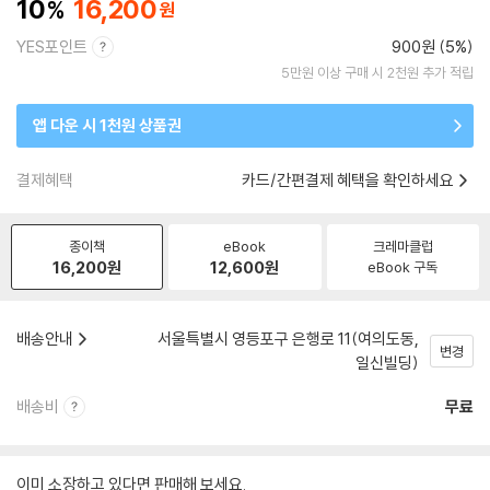
10
16,200
YES포인트
900원 (5%)
5만원 이상 구매 시 2천원 추가 적립
앱 다운 시 1천원 상품권
결제혜택
카드/간편결제 혜택을 확인하세요
종이책
eBook
크레마클럽
16,200
원
12,600
원
eBook 구독
배송안내
서울특별시 영등포구 은행로 11(여의도동,
변경
일신빌딩)
배송비
무료
이미 소장하고 있다면 판매해 보세요.