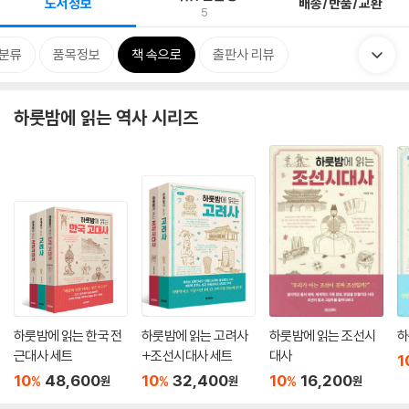
도서정보
배송/반품/교환
5
분류
품목정보
책 속으로
출판사 리뷰
하룻밤에 읽는 역사 시리즈
하룻밤에 읽는 한국 전
하룻밤에 읽는 고려사
하룻밤에 읽는 조선시
하
근대사 세트
+조선시대사 세트
대사
1
10
48,600
10
32,400
10
16,200
%
%
%
원
원
원