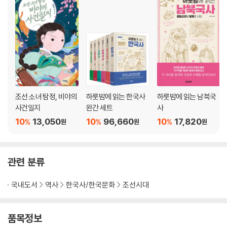
중종반정 … 149
기묘한 기묘사화 … 154
◆ 이 모든 게 자라 탓? … 159
심사손 살해 사건 … 163
조선판 마르탱 게르의 귀환 - 유유 실종 사건 … 170
외척의 등장 … 179
천인에서 정1품 정경부인까지 … 184
◆ 장애인 부인을 얻은 스승과 제자 … 189
조선 소녀 탐정, 비야의
하룻밤에 읽는 한국사
하룻밤에 읽는 남북국
사건일지
완간 세트
사
제3장 전란의 시대
10
13,050
10
96,660
10
17,820
%
%
%
원
원
원
붕당의 발생 … 198
◆ 태산이 높다 하되 … 203
이순신은 어떻게 발탁되었는가? … 205
관련 분류
임진왜란은 어떤 전쟁인가? … 210
임진왜란의 전개 … 217
국내도서
역사
한국사/한국문화
조선시대
◆ 기문포 해전과 원균 … 230
정유재란의 전개 … 235
품목정보
기적과 같았던 명량해전 … 240