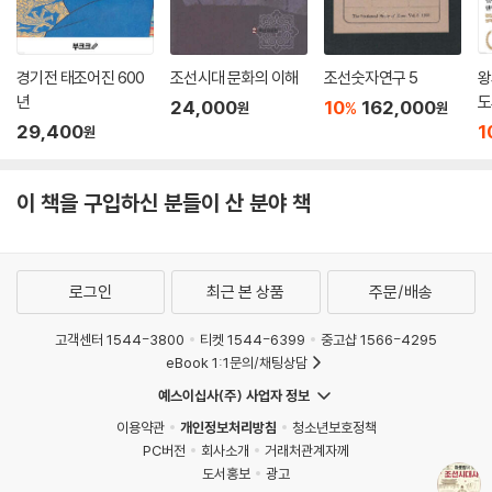
경기전 태조어진 600
조선시대 문화의 이해
조선숫자연구 5
왕
년
도
24,000
10
162,000
%
원
원
29,400
1
원
이 책을 구입하신 분들이 산 분야 책
로그인
최근 본 상품
주문/배송
고객센터 1544-3800
티켓 1544-6399
중고샵 1566-4295
eBook 1:1문의/채팅상담
예스이십사(주) 사업자 정보
이용약관
개인정보처리방침
청소년보호정책
PC버전
회사소개
거래처관계자께
도서홍보
광고