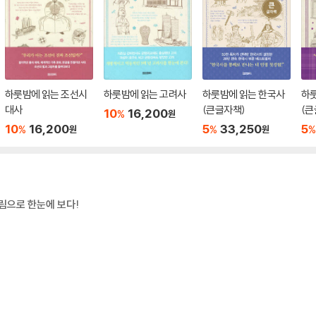
하룻밤에 읽는 조선시
하룻밤에 읽는 고려사
하룻밤에 읽는 한국사
하
대사
(큰글자책)
(큰
10
16,200
%
원
10
16,200
5
33,250
5
%
%
%
원
원
림으로 한눈에 보다!