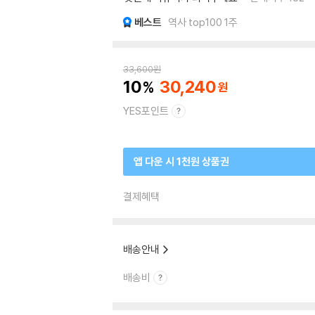
베스트
역사 top100 1주
33,600
원
10
30,240
YES포인트
앱 다운 시 1천원 상품권
결제혜택
배송안내
배송비