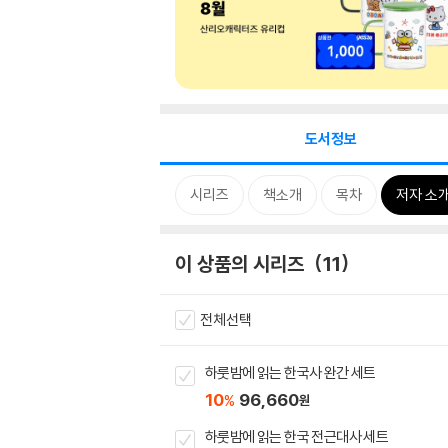
도서정보
시리즈
책소개
목차
저자 소
이 상품의 시리즈
11
전체선택
하룻밤에 읽는 한국사 완간 세트
10
96,660
%
원
하룻밤에 읽는 한국 전근대사 세트