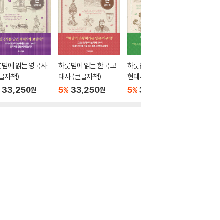
룻밤에 읽는 영국사
하룻밤에 읽는 한국 고
하룻밤에 읽는 한국 근
하룻밤에
글자책)
대사 (큰글자책)
현대사 (큰글자책)
대사
33,250
5
33,250
5
33,250
10
1
%
%
%
원
원
원