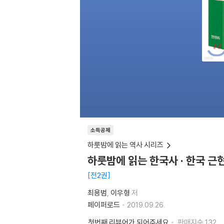
소득공제
하룻밤에 읽는 역사 시리즈
하룻밤에 읽는 한국사 · 한국 근
전2권
최용범
이우형
저
페이퍼로드
2019.09.26.
첫번째 리뷰어가 되어주세요
판매지수
132