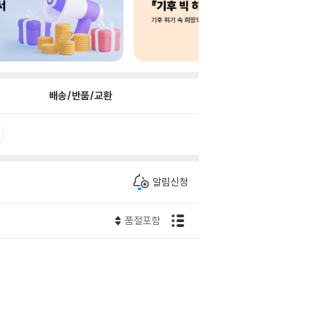
배송/반품/교환
알림신청
품절포함