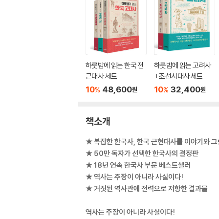
하룻밤에 읽는 한국 전
하룻밤에 읽는 고려사
근대사 세트
+조선시대사 세트
10
48,600
10
32,400
%
%
원
원
책소개
★ 복잡한 한국사, 한국 근현대사를 이야기와 그
★ 50만 독자가 선택한 한국사의 결정판
★ 18년 연속 한국사 부문 베스트셀러
★ 역사는 주장이 아니라 사실이다!
★ 거짓된 역사관에 전력으로 저항한 결과물
역사는 주장이 아니라 사실이다!