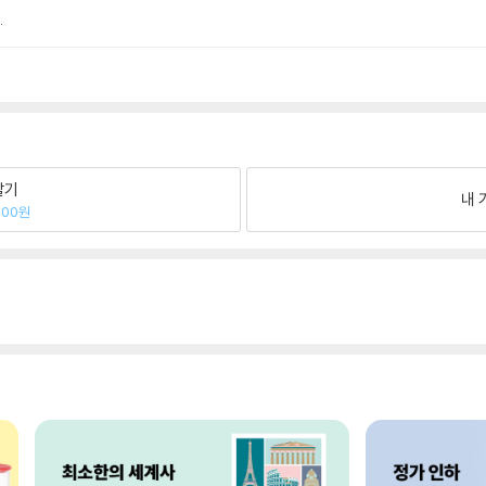
.
팔기
내 
800원