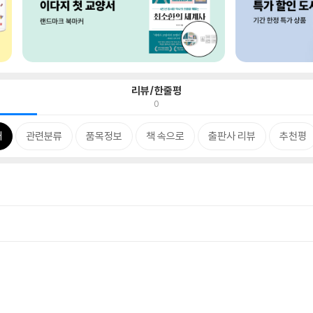
리뷰/한줄평
0
개
관련분류
품목정보
책 속으로
출판사 리뷰
추천평