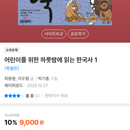
사이즈비교
공유하기
소득공제
어린이를 위한 하룻밤에 읽는 한국사 1
특별판
최용범
이우형
글
박기종
그림
페이퍼로드
2020.10.27.
8.0
판매지수
168
2
10,000
원
10
9,000