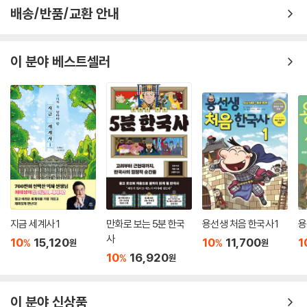
배송/반품/교환 안내
◆900년~936년 : 후백제의 건국과 멸망
다 잡은 물고기를 놓친 견훤 158
· 신라왕이 스스로 목숨을 끊은 게 견훤 때문이라고?
이 분야 베스트셀러
· 견훤을 도운 신라의 6두품 지식인
◆918년~936년 : 고려를 건국하고 후삼국을 통일한 왕건
역사책 속 왕건, 현실 속 왕권 164
· 꿈에서도 왕관이 보인 왕건
부록
사진으로 보는 우리 역사 170
우리나라 역대 왕조의 계보 172
지금 세계사 1
만화로 보는 5분 한국
용선생 처음 한국사 1
용
교과서 인물 찾아보기 176
사
10
15,120
10
11,700
1
%
%
원
원
10
16,920
%
원
이 분야 신상품