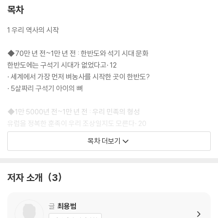
목차
1 우리 역사의 시작
◆70만 년 전~1만 년 전 : 한반도와 석기 시대 문화
한반도에는 구석기 시대가 없었다고· 12
· 세계에서 가장 먼저 벼농사를 시작한 곳이 한반도?
· 5살짜리 구석기 아이의 뼈
◆1만 5000년 전~1만 년 전 : 우리 민족의 형성
유럽을 정복한 훈족이 우리 조상일지도 모른다· 20
· 역사를 밝히는 과학 수사대가 돼 볼까?
목차 더보기
· 우리 민족을 왜 ‘동이족’이라 부를까?
◆기원전 3000년 : 선사 문화 발달
저자 소개
3
고인돌 왕국, 한반도 26
· 우리나라 고인돌에 묻힌 외국인
· 세계의 거석 유적, 모아이와 스톤헨지
글
최용범