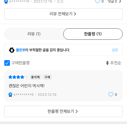
k********5
2023.12.19.
신고
0
댓글
0
은 기록된
◆698년~926년 : 발해의 문화
발해 사람들이 기독교를 믿었다고· 130
리뷰 전체보기
· 뭐, 신라에서도 기독교 흔적이 보인다고?
· 발해의 국제 교역로
리뷰
1
한줄평
1
◆617년~686년 : 원효 대사, 불교를 퍼뜨리다
으아악, 깨달음을 준 게 해골 물이었다고· 138
클린봇
이 부적절한 글을 감지 중입니다.
설정
· 당나라로 함께 떠났던 의상은 어떤 사람일까?
· 설총은 이두를 어떻게 발명했을까?
구매한줄평
추천순
◆800(?)년~846년 : 신라를 무역 강국으로 키운 장보고
종이책
구매
바다의 왕 장보고는 부하의 손에 죽었다 144
괜찮은 어린이 역사책!
· 청해진과 오늘날의 무역 항구
· 장보고가 없는 청해진
k********5
2023.12.19.
0
◆901년~918년 : 후고구려의 건국과 멸망
한줄평 전체보기
버려진 신라의 왕자에서 후고구려의 왕으로 152
· 궁예가 없었으면 고려도 없었다?