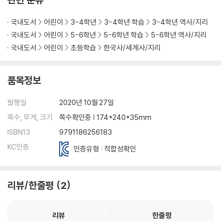
· 무당을 믿은 사람들
· 스님이 된 왕
국내도서
어린이
3-4학년
3-4학년 학습
3-4학년 역사/지리
국내도서
어린이
5-6학년
5-6학년 학습
5-6학년 역사/지리
◆42년~562년 : 가야 역사
국내도서
어린이
초등학습
한국사/세계사/지리
우리가 잊은 나라, 가야 86
· 독도 Vs. 다케시마
품목정보
◆632년~897년 : 신라의 여왕
역사상 단 세 명의 신라 여왕들 92
발행일
2020년 10월 27일
· 진덕 여왕과 진성 여왕
쪽수, 무게, 크기
쪽수확인중 | 174*240*35mm
ISBN13
9791186256183
◆660년 : 백제 멸망
의자왕은 정말 삼천 궁녀를 거느렸을까· 98
KC인증
인증유형 : 적합성확인
· 당나라로 끌려간 의자왕
· 백제 백성들의 눈물겨운 노력
리뷰/한줄평
2
◆668년 : 고구려 멸망
그토록 강한 고구려는 왜 멸망했을까· 104
리뷰
한줄평
· 중국 고대 소설 속 연개소문