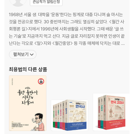
관심작가 알림신청
◆기원전 2333년 : 우리나라 최초의 국가가 세워지다
뭐, 우리 몸속에 곰의 피가 흘러· 32
1968년 서울 생. 대학을 ‘운동’한다는 핑계로 대충 다니며 술 마시는
· 우리 고대사의 보물창고, 「삼국사기」와 「삼국유사」
것을 전공으로 했다. 30 중반까지는 그래도 열심히 살았다. <월간 사
· 조선은 무슨 뜻일까?
회평론 길>지에서 1996년에 사회생활을 시작했다. 그때 배운 ‘글 쓰
는 기술’로 지금까지 먹고 산다. 지금 글로 자리잡지 못하면 인생이 끝
◆기원전 2333년~기원전 108년 : 고조선의 발전과 멸망
난다는 각오로 <말>지와 <월간중앙> 등 각종 매체에 닥치는 대로 글
고조선에서도 김치를 먹었다 38
을 썼고, 2001년 출간한 『하룻밤에 읽는 한국사』가 스테디셀러로 자
펼쳐보기
· 고조선과 위만 조선은 어떤 관계일까?
리 잡으며 역사작가의 길로 들어섰다. 본인이 기획하고 한상복이 집
· 짜장면의 짝꿍, 단무지 고향은?
필한 『한국의 부자들』이 종합베스트 2위에 오르고, 60만 부 이상 판
최용범
의 다른 상품
· 고조선의 범금 8조
매되어 출판기획자로서도 이름을
2 고구려· 백제· 신라, 삼국 시대를 열다
◆기원전 37년 : 고구려 건국
물고기와 자라의 등을 밟고 도망친 주몽 48
· 고조선 이후 두 번째로 나타난 나라,...1 우리 역사의 시작
◆70만 년 전~1만 년 전 : 한반도와 석기 시대 문화