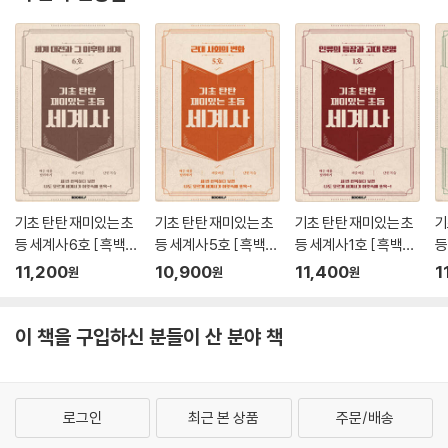
기초 탄탄 재미있는 초
기초 탄탄 재미있는 초
기초 탄탄 재미있는 초
기
등 세계사 6호 [ 흑백판
등 세계사 5호 [ 흑백판
등 세계사 1호 [ 흑백판
등
]
]
]
]
11,200
10,900
11,400
1
원
원
원
이 책을 구입하신 분들이 산 분야 책
로그인
최근 본 상품
주문/배송