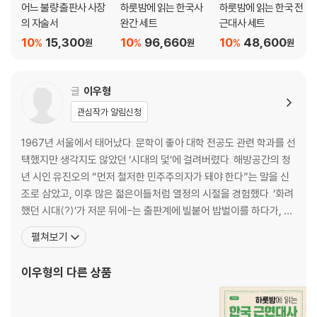
한반도에는 구석기 시대가 없었다고· 12
어느 불량 출판사 사장
하룻밤에 읽는 한국사
하룻밤에 읽는 한국 전
· 세계에서 가장 먼저 벼농사를 시작한 곳이 한반도?
의 자술서
완간 세트
근대사 세트
· 5살짜리 구석기 아이의 뼈
10
15,300
10
96,660
10
48,600
%
%
%
원
원
원
◆1만 5000년 전~1만 년 전 : 우리 민족의 형성
유럽을 정복한 훈족이 우리 조상일지도 모른다· 20
글
이우형
· 역사를 밝히는 과학 수사대가 돼 볼까?
관심작가 알림신청
· 우리 민족을 왜 ‘동이족’이라 부를까?
1967년 서울에서 태어났다. 문학이 좋아 대학 전공도 관련 학과를 선
◆기원전 3000년 : 선사 문화 발달
택했지만 생각지도 않았던 ‘시대의 덫’에 걸려버렸다. 해방공간의 청
고인돌 왕국, 한반도 26
년 시인 유진오의 “먼저 철저한 민주주의자가 돼야 한다”는 말을 신
· 우리나라 고인돌에 묻힌 외국인
조로 삼았고, 이후 많은 젊은이들처럼 열정의 시절을 경험했다. ‘화려
· 세계의 거석 유적, 모아이와 스톤헨지
했던 시대(?)’가 저문 뒤에-는 출판계에 빌붙어 밥벌이를 하다가, 아
예 작가의 길로 나서기로 작정하고 몇 권의 책을 펴냈다.『나는 매일
펼쳐보기
◆기원전 2333년 : 우리나라 최초의 국가가 세워지다
농장으로 출근한다』『마흔 살의 승부수』『변화의 물결, 한국인 트렌
뭐, 우리 몸속에 곰의 피가 흘러· 32
드』 등의 책을 직접 쓰거나 공저자로 참여했다. 지금은 굴욕적인 ‘조
이우형
의 다른 상품
· 우리 고대사의 보물창고, 「삼국사기」와 「삼국유사」
일수호조약’의 현장 강화도에 칩거하며 여전히
· 조선은 무슨 뜻일까?