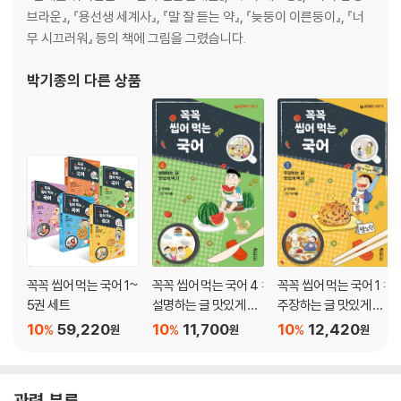
브라운』, 『용선생 세계사』, 『말 잘 듣는 약』, 『늦둥이 이른둥이』, 『너
· 사로국 6촌은 어디일까?
무 시끄러워』 등의 책에 그림을 그렸습니다.
· 박혁거세가 세운 나라, 그런데 왜 이후 임금들은 김 씨일까?
박기종
의 다른 상품
◆42년 : 금관가야 건국
인도 여인과 결혼한 가야 김수로왕 62
· 가야 문화와 아요디아(아유타) 문화는 얼마나 비슷할까?
· 인도 공주 허황옥은 최고 할머니
◆391년~412년 : 우리 역사의 영웅 광개토 대왕
진격의 광개토 대왕 70
· 고대 역사의 비밀을 품고 있는 광개토 대왕릉비
◆284년~552년 : 활발한 무역을 벌인 강대국 백제
꼭꼭 씹어 먹는 국어 1~
꼭꼭 씹어 먹는 국어 4 :
꼭꼭 씹어 먹는 국어 1 :
고요하지만 강한 나라, 백제 74
5권 세트
설명하는 글 맛있게 먹
주장하는 글 맛있게 먹
· 고구려·백제·신라 문화는 어떻게 다를까?
기
기
10
59,220
10
11,700
10
12,420
%
%
%
원
원
원
◆527년 : 불교를 받아들인 신라
이차돈이 하얀 피를 흘리며 죽은 이유 80
관련 분류