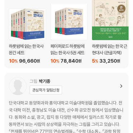
◆기원전 2333년~기원전 108년 : 고조선의 발전과 멸망
고조선에서도 김치를 먹었다 38
· 고조선과 위만 조선은 어떤 관계일까?
· 짜장면의 짝꿍, 단무지 고향은?
· 고조선의 범금 8조
하룻밤에 읽는 한국사
페이퍼로드 하룻밤에
하룻밤에 읽는 한국 근
2 고구려· 백제· 신라, 삼국 시대를 열다
완간 세트
읽는 한국사 5권 세트
현대사 (큰글자책)
10
96,660
10
78,840
5
33,250
%
%
%
◆기원전 37년 : 고구려 건국
원
원
원
물고기와 자라의 등을 밟고 도망친 주몽 48
· 고조선 이후 두 번째로 나타난 나라, 부여
그림
박기종
· 주몽은 알에서 태어났으니 배꼽이 없겠지?
관심작가 알림신청
◆기원전 18년 : 백제 건국
단국대학교 동양화과와 홍익대학교 미술대학원을 졸업했습니다. 전
왜 백제의 건국 신화는 신비롭지 않을까· 54
국 대학 미전, 충청남도 미술 대전, 산수화 공모전 등에서 입상했습니
· 부여를 섬긴 백제
다. 동화와 소설, 광고, 잡지 등 다양한 매체에서 일러스트 작가로 활
동하면서 보는 사람의 상상력을 자극하는 그림을 그리고 있습니다.
◆기원전 57년 : 신라 건국
『천재를 뛰어넘은 77인의 연습벌레들』, 『수학 대소동』, 『과학 탐정
알에서 태어난 왕 58