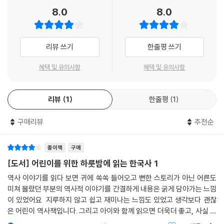
· 고구려 사람들의 눈물
8.0
8.0
3 삼국 통일을 거쳐 남북국 시대로!
리뷰 쓰기
한줄평 쓰기
◆676년 : 신라의 삼국 통일
가장 후진국이던 신라가 삼국을 통일한 비결 112
혜택 및 유의사항
혜택 및 유의사항
· 삼국을 통일한 진정한 힘, 화랑도
· 신라 사람들을 하나로 뭉치게 한 세속 오계
리뷰
1
한줄평
1
◆682년 : 신라의 국학
구매리뷰
추천순
괘릉 무인석의 비밀 118
· 「왕오천축국전」은 왜 프랑스에 있을까?
종이책
구매
· 동양과 서양이 만나던 길, 실크로드
[도서] 어린이를 위한 하룻밤에 읽는 한국사 1
◆698년 : 발해 건국
역사 이야기를 읽다 보면 귀에 쏙쏙 들어오고 뻔한 스토리가 아닌 어른도
발해는 왜 오랫동안 우리 역사가 아니었을까· 124
미쳐 몰랐던 부분의 역사적 이야기를 간결하게 내용은 굵게 담아가는 느낌
· 우리 역사를 빼앗기위한 중국의 음모, 동북 공정
이 있었어요 지루하지 않고 쉽고 재미나는 느낌도 있었고 생각보다 괜찮
은 어린이 역사책입니다. 그리고 아이와 함께 읽으면 더욱더 좋고, 사실 역
· 말갈족은 우리 민족과 어떤 관계가 있을까?
사 공부하는데 상상력이 필요하기 떄문에 기록되지 못한 역사적 사실, 혹