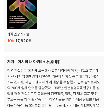
10. 가망 고객의 목소리에 따라 고객 모집 전단지를 개선한다
11. 반응이 좋은 고객 모집 도구는 반복해서 사용한다
12. 고객 모집용 상품을 만든다
13. 홈페이지는 무료로 보내주는 전단지이다
제4장 고객화 전략 2단계
가격 인상의 기술
가망 고객 리스트는 현금이다
10
17,820
%
원
1. 가망 고객에 대한 후속조치를 실시해 사고 싶게 만들자
2. 가망 고객에 대한 후속조치는 소프트 터치 커뮤니케이션 방법을 사용하
라
3. 타사보다 앞서 정보를 제공하라
저자 : 이시하라 아키라(石原 明)
4. 정기적으로 정보를 알려 주면 신뢰를 얻는다
경영 컨설턴트. 외자계 교육회사 일본대리점에 입사, 세일즈 부문에
5. 싫은 가망 고객은 후속조치를 하지 않는다
서 전 세계 약 6만 명의 세일즈맨 가운데서 항상 톱클래스의 실적을
6. 즉시 구매를 희망하는 가망고객은 하드 터치로 대응하라
거두었으며, ‘세일즈 매니저 세계 대상’을 수상했다. 연수 강사로서도
약 200개 업체 연수를 담당했다. 1995년 일본경영교육연구소를 설
제5장 고객화 전략 3단계
립해 경영 컨설턴트로 독립하여 강연활동, 집필, 각 업체 고문 및 간
영업사원에게는 ‘팔지 않을’ 권리가 있다
부교육 등을 하며 활약 중이다. 경영자들을 위한 마케팅 정보를 제공
1. 판매는 싫은 손님을 고객으로 만들지 않을 마지막 기회이다
하는 ‘고수익 톱 3% 클럽’을 이끌고 있는데, 거기에는 약 1,000개 업
2. 싫은 손님에게 팔면 큰일 난다