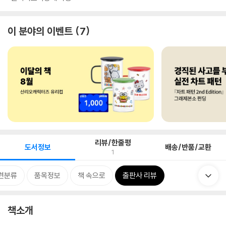
이 분야의 이벤트
7
리뷰/한줄평
도서정보
배송/반품/교환
1
련분류
품목정보
책 속으로
출판사 리뷰
책소개