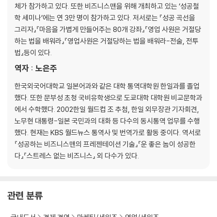
체가 참가하고 있다. 또한 비즈니스맨을 위해 개최하고 있는 ‘성공철
3. 영업사원에게는 ‘팔지 않을’ 권리가 있다
학 세미나’에는 연 3만 명이 참가하고 있다. 저서로는 『성공 곡선을
4. 회사 차원에서 ‘싫은 손님에게 판매하지 않는다’는 일을 실천한다
그리자』『마음을 가볍게 만들어주는 80개 강좌』『영업 사원은 거절당
5. 이미 판매할 수 있는 토대가 만들어져 있다
하는 법을 배워라』『영업사원은 거절당하는 법을 배워라-전술, 전투
6. 이렇게 하면 능숙하게 판매할 수 있다
법』등이 있다.
7. 특전과 보증을 붙여준다
8. 잡은 물고기에게 먹이를 주자
역자 : 노은주
한국외국어대학교 일본어과와 같은 대학 통역대학원 한일과를 졸업
제6장 고객화 전략 4단계
했다. 또한 문부성 초청 국비유학생으로 도쿄대학 대학원 비교문학과
싫은 손님을 고객으로 만들지 마라!
에서 수학했다. 2002한일 월드컵 조 추첨, 한일 외무장관 기자회견,
1. 고객화의 대원칙
노무현 대통령-일본 국민과의 대화 등 다수의 동시통역 업무를 수행
2. 두 달에 한 번씩 방문하는 영업 사원 이야기
했다. 현재는 KBS 월드뉴스 통역사 및 번역가로 활동 중이다. 역서로
3. 고객을 4부류로 나눠 후속조치를 한다
『성공하는 비즈니스맨의 프레젠테이션 기술』『운 좋은 놈이 성공한
4. 뉴스레터를 이용해 정기적으로 정보를 보낸다
다』『스트레스 없는 비즈니스』 외 다수가 있다.
5. 소프트 터치 도구를 하드 터치에 사용한다
6. 하드 터치 방식으로 고객에 대한 후속조치를 실시할 때는 주체적으로
설계한다
관련 분류
7. 소개받은 손님은 판매 확률이 높다
8. 고객을 교육시킨다