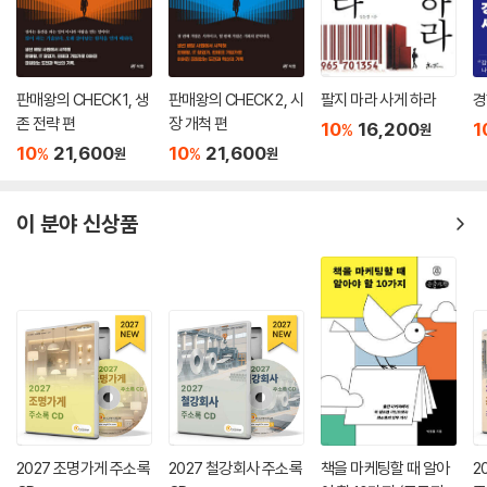
이 책에서는 결국 손님과 신뢰관계를 구축하는 방법을 알고 ‘고객화’를 실
현하면 어떤 부문으로든 사업을 확대하는 것까지 가능하게 될 것이라는 것
을 가르쳐 주고 있다.
판매왕의 CHECK 1, 생
판매왕의 CHECK 2, 시
팔지 마라 사게 하라
경
존 전략 편
장 개척 편
10
16,200
1
%
원
10
21,600
10
21,600
%
%
원
원
이 분야 신상품
2027 조명가게 주소록
2027 철강회사 주소록
책을 마케팅할 때 알아
2