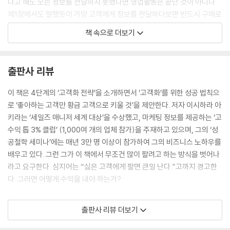
다고 해도 모든 정보를 전달하지 못했다면 영업활동은 끝난 것이 아니다.
제1장에서도 말했듯이 가망 고객에게 정보를 전달하다보면 반드시 구매로
이어지며, 이는 매우 자연스런 일이다. 손님이 상품이나 서비스를 구매한
책 속으로 더보기
시기는, 예를 들어 정보 전달 단계를 10단계로 나눴을 때, 7단계일수도 있
고 5단계일수도 있다. 더 빠르다면 1단계에서 구매할 수도 있다. 고객이 구
매했다고 정보 제공을 중단하지 마라. 마지막 정보까지 모두 제공한다면
출판사 리뷰
반드시 고객으로 만들 수 있다.
‘고객화 전략’ 차원에서 본다면 영업사원이 해야 할 일은 판매가 아니라 정
이 책은 4단계의 ‘고객화 전략’을 소개하면서 ‘고객화’를 위한 성공 법칙으
보 전달이다. 영업사원이 올바르게 정보를 제공한다면 단순한 판매가 아니
로 ‘좋아하는 고객만 황금 고객으로 키울 것’을 제안한다. 저자 이시하라 아
라 회사에 이익을 가져다 줄 고객을 확보하게 된다. --- p.64~65
키라는 ‘세일즈 매니저 세계 대상’을 수상했고, 마케팅 정보를 제공하는 ‘고
수익 톱 3% 클럽’ (1,000여 개의 업체 참가)을 주재하고 있으며, 그의 ‘성
공철학 세미나’에는 매년 3만 명 이상이 참가하여 그의 비즈니스 노하우를
가망 고객의 목소리에 따라 고객 모집 전단지를 개선한다
배우고 있다. 그런 그가 이 책에서 무조건 많이 팔려고 하는 방식을 벗어나
전단지나 광고를 보고 문의하는 고객이 바로 ‘가망 고객’이다. 이들에게 반
라고 요구한다. 심지어는 “싫은 고객에게 팔면 큰일 난다.”고까지 경고한
드시 전단지 중 어느 부분을 봤는지 물어 보도록 한다. 그러면 고객 모집 도
다. 그러면 어떻게 수익을 내야 하는가?
구를 만들 때 도움이 되는 힌트를 얻을 수 있다.
지붕 교체 공사를 하는 한 회사 사장이 있었다. 그는 전단지에 대문짝만하
저자는 먼저 ‘고객화’를 구축해야 한다고 한다. 그리고 ‘고객화’의 중요성을
출판사 리뷰 더보기
게 ‘55건 가운데 한 건은 무료’라고 쓰고, 이 전단지가 틀림없이 대박을 터
인식할 것을 촉구한다. 한번 고객화를 완성시키면 좀처럼 무너지지 않으므
뜨릴 것이라고 기뻐했다. 정말 사장이 예상했던 대로 수많은 문의가 들어
로, 어떤 사람들을 고객화할 것인가가 너무도 중요하며 그들을 고객화하는