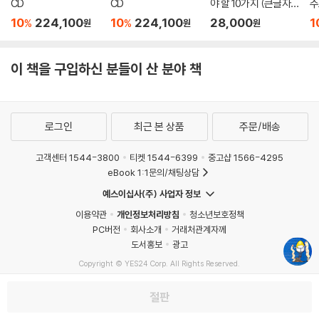
CD
CD
야 할 10가지 (큰글자
주
책)
10
224,100
10
224,100
28,000
1
%
%
원
원
원
이 책을 구입하신 분들이 산 분야 책
로그인
최근 본 상품
주문/배송
고객센터 1544-3800
티켓 1544-6399
중고샵 1566-4295
eBook 1:1문의/채팅상담
예스이십사(주) 사업자 정보
이용약관
개인정보처리방침
청소년보호정책
PC버전
회사소개
거래처관계자께
도서홍보
광고
Copyright © YES24 Corp. All Rights Reserved.
MATOM4
절판