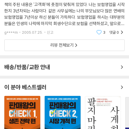
회사에서 취급하는 상품이나 서비스를 기꺼이 구매하는 사람, 신상품이 나
책의 주된 내용은 '고객화'에 촛점이 맞춰져 있었다. 나는 보험영업을 시작
에 사용한다.
오면 한 치의 망설임도 없이 구매하는 사람, 당신 회사의 상품이나 서비스
한지 3년차되는 사람이다. 같은 사무실에는 나의 부모님보다 많은 연배의
이를 반복하면 시간이 지날수록 더 좋은 전단지를 만들 수 있다. 여러 차례
를 다른 사람에게 소개해 주는 사람을 말한다. 한번 고객으로 만들면 그들
보험영업을 7년이상 하신 분들이 가득하다. 보험영업을 하시는 대부분의
반복하며 갈고 닦겠다는 발상이 중요하다.
은 웬만해서는 떠나지 않으므로 어떤 사람들이 고객이냐에 따라 그 회사의
분들은 인생의 나락에 마지막 회생수단으로 보험을 선택하셨고, 앞으로도
좋은 전단지를 만들려면 끊임없이 가설을 세우고 검증을 해야 한다. 가망
운명이 달라진다고 할 수 있다. 따라서 저자는 고객을 선별하는 주도권을
그런 분들이 계속해서 보험영업을 할 것으로 생각이 된다. 나는 다르다고
g****m
2005.07.25.
신고
3
댓글
0
고객이 좋아했던 부분은 노하우로 남기고, 반응이 나쁜 부분은 다른 문장
여러분이 가지고 있어야 한다고 주장하며, 회사적 차원에서 영업 지원팀이
생각을
으로 교체한다. 이를 반복하면 근사한 고객 모집 도구가 완성된다. --- p.11
고객화를 구축할 것을 중심 내용으로 하여, 4단계의 고객화 전략을 상세하
리뷰 전체보기
2~114
게 가르쳐 주고 있다.
.
나아가서 고객화가 제대로 구축되면 고객들은 여러분 회사의 상품과 서비
배송/반품/교환 안내
스를 신뢰하므로 무엇이든 팔 수 있는 기반이 된다. 한 개에 700원이나 하
는 계란이 있었다. 이 계란은 도쿄에서 가장 땅값이 비싼 곳에 위치한 백화
점에 진열되었다. 그 계란은 ‘일본에서 가장 좋은 계란’이라고 공인된 특상
이 분야 베스트셀러
품이었다. 그러나 공인된 제품에 고급 음식 재료를 판매하는 최고의 백화
점임에도 불구하고 그 계란은 팔리지 않았다. 그런데 지방인 후쿠시마의
작은 도시의 ‘후쿠시마 고집쟁이집’에서는 날개 돋친 듯이 팔려 나갔다. ‘후
쿠시마 고집쟁이집’은 ‘라 산타’라는 빵집이 ‘고객화’를 구축하여, 고객과의
신뢰 속에서 확장한 신규 사업체였다. ‘라 산타’에서 권하는 상품이아면 믿
을 수 있다는 고객들의 반응이 만들어 낸 결과였다.