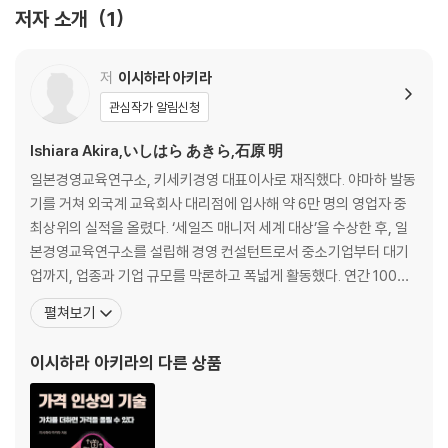
2. 회사에 있는 모든 정보를 제공하라
저자 소개
1
3. 고객과 의사소통을 하는 방법은 크게 두 가지다
4. 하드 터치 커뮤니케이션에는 한계가 있다
5. 단 한 번에 대량의 정보를 제공한다
저
이시하라 아키라
6. 정기적으로 소량의 정보를 제공한다
관심작가 알림신청
7. 조직적으로 ‘고객화 전략’을 실시한다
8. 상품 사용자들에게 상품에 대한 평가를 부지런히 수집하라
Ishiara Akira,いしはら あきら,石原 明
일본경영교육연구소, 키세키경영 대표이사로 재직했다. 야마하 발동
제3장 고객화 전략 1단계
기를 거쳐 외국계 교육회사 대리점에 입사해 약 6만 명의 영업자 중
고객 모집은 회사의 생명줄이다
최상위의 실적을 올렸다. ‘세일즈 매니저 세계 대상’을 수상한 후, 일
1. 고객 모집을 위한 시스템을 구축한다
본경영교육연구소를 설립해 경영 컨설턴트로서 중소기업부터 대기
2. 소극적으로 고객을 모집하면 한계에 이른다
업까지, 업종과 기업 규모를 막론하고 폭넓게 활동했다. 연간 100회
3. 적극적으로 고객을 모집하여 가망 고객을 확보한다
이상 강연을 했으며, 사업 구상 능력과 마케팅 능력을 계발하고 육성
펼쳐보기
4. 가망 고객이 얼마나 필요한지 생각하라
하는 ‘고수익 TOP 3% 클럽’을 이끌어 일본 전국에서 4,500개 이상
5. 상품, 서비스, 가망 고객에 따라 고객 모집 도구를 선택한다
의 기업이 참가하기도 했다. 매주 금요일에 공개되었던 인기 팟캐스
이시하라 아키라
의 다른 상품
6. 고객 모집은 판매가 아니다
트 〈이시하라 아키라의 경영 힌트 +(플러스)〉는 누
7. 고객 모집 정보는 ‘고객화’까지 고려해 일관되게 제공한다
8. 문자량이 많은 전단지가 이긴다
9. 가망 고객을 모집할 수 있도록 반드시 연락처를 실어라