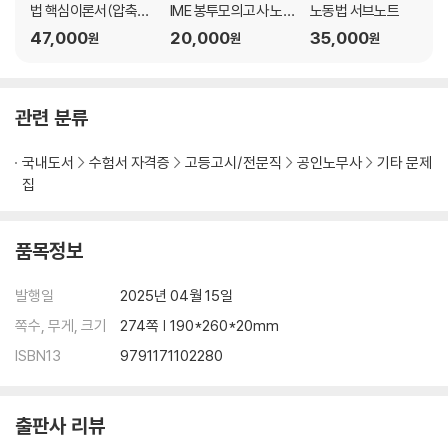
법 핵심이론서(압축이
IME 봉투모의고사 노
노동법 서브노트
론+약식OX문제)
동법 김기범
47,000
20,000
35,000
원
원
원
관련 분류
국내도서
수험서 자격증
고등고시/전문직
공인노무사
기타 문제
집
품목정보
발행일
2025년 04월 15일
쪽수, 무게, 크기
274쪽 | 190*260*20mm
ISBN13
9791171102280
출판사 리뷰