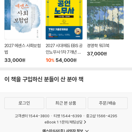
2027 에센스 사회보험
2027 시대에듀 EBS 공
경영학 워크북
법
인노무사 1차 7개년 기
37,000
원
출문제해설
33,000
10
54,000
%
원
원
이 책을 구입하신 분들이 산 분야 책
로그인
최근 본 상품
주문/배송
고객센터 1544-3800
티켓 1544-6399
중고샵 1566-4295
eBook 1:1문의/채팅상담
예스이십사(주) 사업자 정보