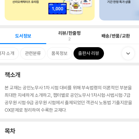
리뷰/한줄평
도서정보
배송/반품/교환
2
저자 소개
관련분류
품목정보
출판사 리뷰
책소개
본 교재는 공인노무사 1차 시험 대비를 위해 부속법령의 이론적인 부분을
최대한 자세하게 소개하고, 챕터별로 공인노무사 1차시험·사법시험·7급
공무원 시험·9급 공무원 시험에서 출제되었던 객관식 노동법 기출지문을
OX문제로 정리하여 수록한 교재다.
목차