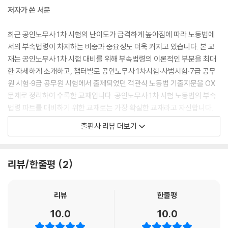
저자가 쓴 서문
최근 공인노무사 1차 시험의 난이도가 급격하게 높아짐에 따라 노동법에
서의 부속법령이 차지하는 비중과 중요성도 더욱 커지고 있습니다. 본 교
재는 공인노무사 1차 시험 대비를 위해 부속법령의 이론적인 부분을 최대
한 자세하게 소개하고, 챕터별로 공인노무사 1차시험·사법시험·7급 공무
원 시험·9급 공무원 시험에서 출제되었던 객관식 노동법 기출지문을 OX
문제로 정리하여 수록한 교재입니다. 공인노무사 1차 시험 노동법의 부속
법령 파트를 대비하기 위한 교재로는 가장 확실한 교재라고 자신합니다.
출판사 리뷰 더보기
공편저자인 한동욱 노무사님과 교정작업을 담당해준 김유정 노무사님께
이 자리를 빌어 감사의 말씀을 드립니다. 본 교재로 학습하는 모든 수험생
들이 합격의 길에 이를 수 있기를 간절히 소망합니다.
리뷰/한줄평
2
2025년 4월
대표 편저자 공인노무사
리뷰
한줄평
김 기 범 드림
10.0
10.0