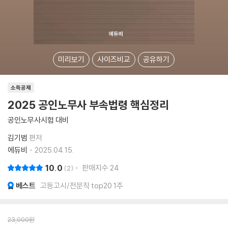
미리보기
사이즈비교
공유하기
소득공제
2025 공인노무사 부속법령 핵심정리
공인노무사시험 대비
김기범
편저
에듀비
2025.04.15.
10.0
판매지수
24
2
베스트
고등고시/전문직 top20 1주
23,000
원