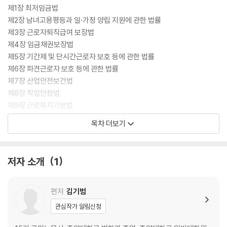
제1장 최저임금법
제2장 남녀고용평등과 일·가정 양립 지원에 관한 법률
제3장 근로자퇴직급여 보장법
제4장 임금채권보장법
제5장 기간제 및 단시간근로자 보호 등에 관한 법률
제6장 파견근로자 보호 등에 관한 법률
제7장 산업안전보건법
제8장 직업안정법
제9장 근로복지기본법
제10장 외국인근로자의 고용 등에 관한 법률
목차 더보기
제11장 공무원의 노동조합 설립 및 운영 등에 관한 법률
제12장 교원의 노동조합 설립 및 운영 등에 관한 법률
제13장 노동위원회법
저자 소개
1
제14장 근로자참여 및 협력증진에 관한 법률
편저
김기범
관심작가 알림신청