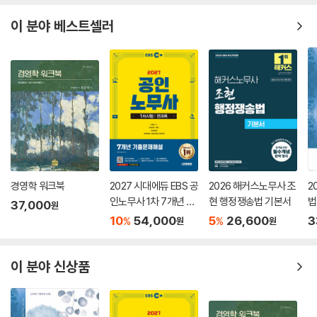
이 분야 베스트셀러
경영학 워크북
2027 시대에듀 EBS 공
2026 해커스노무사 조
2
인노무사 1차 7개년 기
현 행정쟁송법 기본서
법
37,000
원
출문제해설
10
54,000
5
26,600
3
%
%
원
원
이 분야 신상품