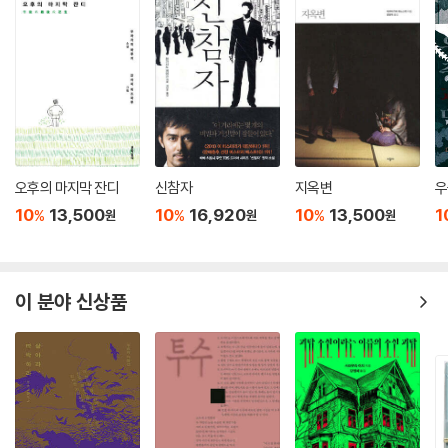
오후의 마지막 잔디
신참자
지옥변
우
10
13,500
10
16,920
10
13,500
1
%
%
%
원
원
원
이 분야 신상품