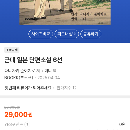
사이즈비교
파트너샵
공유하기
소득공제
근대 일본 단편소설 6선
다니자키 준이치로
저
미니
역
BOOKK(부크크)
2025.04.04.
첫번째 리뷰어가 되어주세요
판매지수
12
29,000
원
29,000
YES포인트
0원