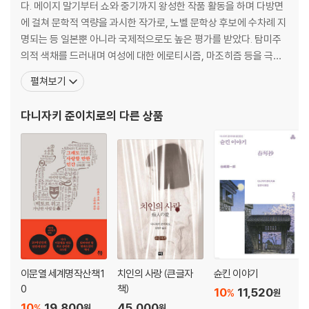
다. 메이지 말기부터 쇼와 중기까지 왕성한 작품 활동을 하며 다방면
에 걸쳐 문학적 역량을 과시한 작가로, 노벨 문학상 후보에 수차례 지
명되는 등 일본뿐 아니라 국제적으로도 높은 평가를 받았다. 탐미주
의적 색채를 드러내며 여성에 대한 에로티시즘, 마조히즘 등을 극도
의 아름다운 문체로 탐구하였다. 한평생 작풍이나 제재, 문장, 표현
펼쳐보기
등을 실험하며 다채로운 변화를 추구하였고, 오늘날 미스터리, 서스
펜스의 선구가 되는 작품이나 활극적 역사 소설, 구전, 설화 문학에
다니자키 준이치로
의 다른 상품
바탕을 둔 환상 소설, 그로테스크한 블랙 유머, 고전 문
이문열 세계명작산책 1
치인의 사랑 (큰글자
슌킨 이야기
0
책)
10
11,520
%
원
10
19,800
45,000
%
원
원