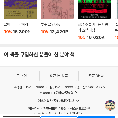
살아라, 타락하라
투수 살인 사건
괴담 소설이라는 이름
[
의 소설 괴담
문
10
15,300
10
12,420
%
%
원
원
폭
10
16,020
1
%
원
깊
왔
이 책을 구입하신 분들이 산 분야 책
로그인
최근 본 상품
주문/배송
고객센터 1544-3800
티켓 1544-6399
중고샵 1566-4295
eBook 1:1문의/채팅상담
예스이십사(주) 사업자 정보
이용약관
개인정보처리방침
청소년보호정책
PC버전
회사소개
거래처관계자께