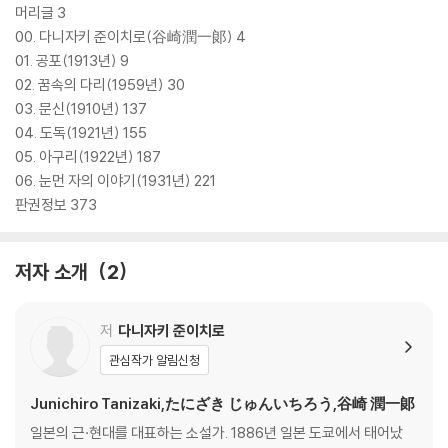
머리글 3
00. 다니자키 준이치로(谷崎潤一郞) 4
01. 공포(1913년) 9
02. 꿈속의 다리(1959년) 30
03. 문신(1910년) 137
04. 도독(1921년) 155
05. 아구리(1922년) 187
06. 눈먼 자의 이야기(1931년) 221
판권정보 373
저자 소개
2
저
다니자키 준이치로
관심작가 알림신청
Junichiro Tanizaki,たにざき じゅんいちろう,谷崎 潤一郞
일본의 근·현대를 대표하는 소설가. 1886년 일본 도쿄에서 태어났