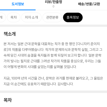
리뷰/한줄평
도서정보
배송/반품/교환
0
개
목차
저자 소개
관련분류
품목정보
책소개
본 저서는 일본 근대 문학을 대표하는 작가 중 한 명인 [다니자키 준이치
로]의 작품을 다루어봤습니다. 작가의 문제의식과 문학적 실험, 그리고 그
속에 담긴 시대의 숨결을 독자들과 함께 되짚어 보고자 합니다. 일본 문학
가의 빛나는 필치로 근대를 그려낸 작가의 작품을 중심으로, 우리는 그들
이 어떻게 변화의 시대를 살았는지를 살펴볼 것입니다.
지금, 100여 년의 시간을 건너, 문학은 과거를 현재로 불러오고, 그 울림은
지금 이 순간에도 유효하기 때문입니다. 감사합니다.
목차