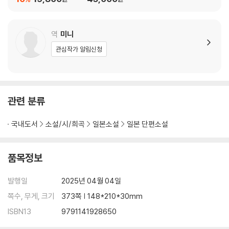
역
미니
관심작가 알림신청
관련 분류
국내도서
소설/시/희곡
일본소설
일본 단편소설
품목정보
발행일
2025년 04월 04일
쪽수, 무게, 크기
373쪽 | 148*210*30mm
ISBN13
9791141928650