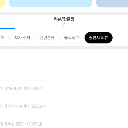
리뷰/한줄평
7
목차
저자 소개
관련분류
품목정보
출판사 리뷰
영어 YBM 김은형 (2026년)
영어 지학사 송미정 (2026년)
영어 비상 황종배 (2026년)