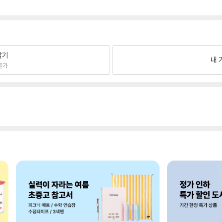
팔기
내 
불가