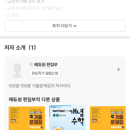
- 교과서 대화 모두 보기
- 교과서 대화 다지기 : STEP 1 & 2
(3) 문법
- 교과서 속 핵심 문법
목차 더보기
- 교과서 핵심 문법 다지기
- 교과서 문법 다지기 : STEP 1 & 2 & 서술형
(4) 본문
저자 소개
1
- 교과서 속 핵심 본문
- 교과서 본문 다지기
- 교과서 속 기타 지문
저
에듀원 편집부
(5) Lesson 03 실전문제
관심작가 알림신청
- 영역별 실력 굳히기 : 어휘, 대화, 문법, 독해
- 학교 시험 100점 맞기 STEP 1
100발 100중 기출문제집의 저자이다.
- 학교 시험 100점 맞기 STEP 2
- 서술형으로 끝내기 + 창의 서술형
에듀원 편집부
의 다른 상품
(6) Lesson 03 본문 암기
- 교과서 본문 손으로 익히기
Lesson 04 Safety First