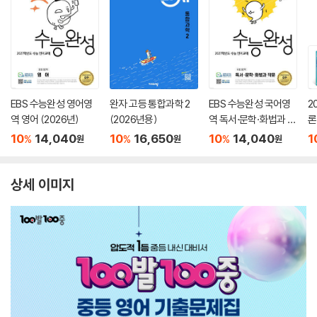
EBS 수능완성 영어영
완자 고등 통합과학 2
EBS 수능완성 국어영
2
역 영어 (2026년)
(2026년용)
역 독서·문학·화법과 작
론
문 (2026년)
(
10
14,040
10
16,650
10
14,040
1
%
%
%
원
원
원
상세 이미지