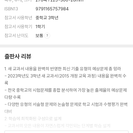
- 서술형으로 끝내기 + 창의 서술형
ISBN13
9791165757984
(6) Lesson 04 본문 암기
참고서 사용학년
중학교 3학년
- 교과서 본문 손으로 익히기
참고서 사용학기
1학기
Special Lesson 1 Coach Carter
(1) 어휘
참고서 난이도
보통
- 교과서 속 핵심 어휘
- 교과서 어휘 다지기
출판사 리뷰
(2) 본문
- 교과서 속 핵심 본문
1. 새 교과서 내용을 완벽히 반영한 최신 기출 유형의 예상문제 총 망라
- 교과서 본문 다지기
- 2023학년도 3학년 새 교과서(2015 개정 교육 과정) 내용을 완벽히 수
(3) Special Lesson 실전문제
록
- 학교 시험 100점 맞기
- 전국 중학교의 시험문제를 종합 분석하여 가장 높은 출제율의 예상문제
(4) Special Lesson 본문 암기
다량 수록
- 교과서 본문 손으로 익히기
- 다양한 유형의 서술형 문제와 논술형 문제로 학교 시험과 수행평가 완벽
대비
Lesson 05 Look Inside You
2. 학습에 최적화된 구성으로 설계
(1) 어휘
- 교과서의 모든 내용이 자연스럽게 각인되는 단계별 학습 설계
- 교과서 속 핵심 어휘
- 수업 또는 자기주도학습을 통해 학습 내용을 완벽하게 습득할 수 있는 구