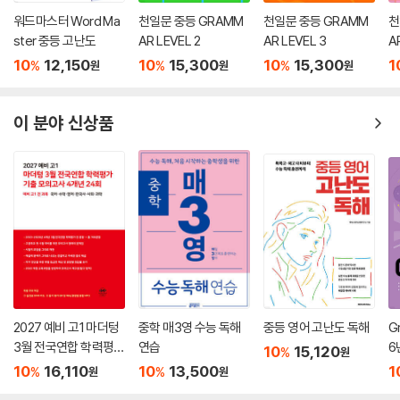
워드마스터 Word Ma
천일문 중등 GRAMM
천일문 중등 GRAMM
천
ster 중등 고난도
AR LEVEL 2
AR LEVEL 3
A
10
12,150
10
15,300
10
15,300
1
%
%
%
원
원
원
이 분야 신상품
2027 예비 고1 마더텅
중학 매3영 수능 독해
중등 영어 고난도 독해
G
3월 전국연합 학력평가
연습
6
10
15,120
%
원
기출 모의고사 4개년 2
10
16,110
10
13,500
1
%
%
원
원
4회 (2027년)