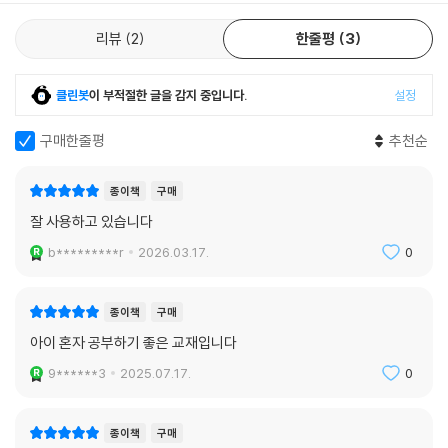
8. 교과서 본문 손으로 익히기
리뷰
2
한줄평
3
교과서 본문을 문장 단위로 다시 써봄으로써 자기주도적인 반복 학습이 가
능하도록 함
클린봇
이 부적절한 글을 감지 중입니다.
설정
9. X-10(특별부록)
Part I(시험대비 암기노트)
구매한줄평
추천순
- 교과서 어휘 및 표현, 대화 2단계, 본문 5단계의 단계별 쓰기 강화 훈련
수록
종이책
구매
- 시험에 나올 만한 교과서 핵심 문장 복습 코너 수록
잘 사용하고 있습니다
Part II(최종점검 모의고사)
b*********r
2026.03.17.
0
- 실제 기출 문제와 동일한 유형의 문제들을 단원별로 풀어봄으로써 실전
에서 고득점을 받을 수 있도록 구성
종이책
구매
아이 혼자 공부하기 좋은 교재입니다
9******3
2025.07.17.
0
종이책
구매