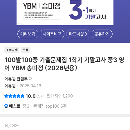
미리보기
사이즈비교
파트너샵
공유하기
소득공제
분철
100발100중 기출문제집 1학기 기말고사 중3 영
어 YBM 송미정 (2026년용)
에듀원 편집부
저
에듀원
2025.04.18.
10.0
판매지수
1,200
5
베스트
중3 - 문제집 top100 6주
16,000
원