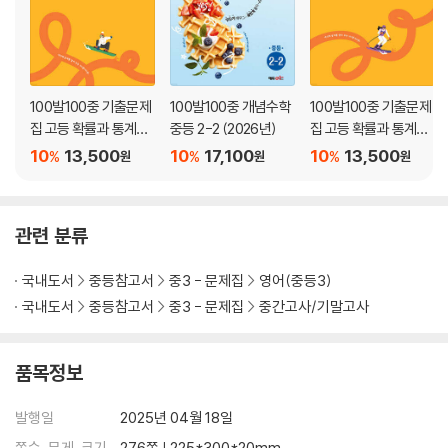
(1) 어휘
- 교과서 속 핵심 어휘
- 교과서 어휘 다지기 : STEP 1 & 2
(2) 대화
100발100중 기출문제
100발100중 개념수학
100발100중 기출문제
- 교과서 속 핵심 대화
집 고등 확률과 통계
중등 2-2 (2026년)
집 고등 확률과 통계
- 교과서 대화 모두 보기
(하) (2026년)
(상) (2026년)
10
13,500
10
17,100
10
13,500
- 교과서 대화 다지기 : STEP 1 & 2
%
%
%
원
원
원
(3) 문법
- 교과서 속 핵심 문법
- 교과서 핵심 문법 다지기
관련 분류
- 교과서 문법 다지기 : STEP 1 & 2 & 서술형
(4) 본문
국내도서
중등참고서
중3 - 문제집
영어(중등3)
- 교과서 속 핵심 본문
국내도서
중등참고서
중3 - 문제집
중간고사/기말고사
- 교과서 본문 다지기
- 교과서 속 기타 지문
품목정보
(5) Lesson 04 실전문제
- 영역별 실력 굳히기 : 어휘, 대화, 문법, 독해
발행일
2025년 04월 18일
- 학교 시험 100점 맞기 STEP 1
- 학교 시험 100점 맞기 STEP 2
쪽수, 무게, 크기
276쪽 | 225*300*20mm