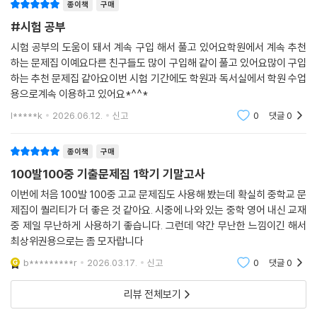
다양한 쓰기 문제를 통해 서술형 문항에도 철저하게 대비할 수 있도록 함
종이책
구매
- 교과서 본문 손으로 익히기
#시험 공부
4. 교과서 속 핵심 본문 / 교과서 본문 다지기 / 교과서 속 기타 지문
시험 공부의 도움이 돼서 계속 구입 해서 풀고 있어요학원에서 계속 추천
끊어 읽기와 구문 분석, 단답형 문제, 빈칸 완성 문제를 통해 교과서 본문을
하는 문제집 이예요다른 친구들도 많이 구입해 같이 풀고 있어요많이 구입
확실하게 학습할 수 있게 하고, 교과서 내 기타 지문들을 모두 수록하여 점
하는 추천 문제집 같아요이번 시험 기간에도 학원과 독서실에서 학원 수업
검할 수 있도록 함
용으로계속 이용하고 있어요*^^*
l*****k
2026.06.12.
신고
0
댓글
0
5. 영역별 실력 굳히기
어휘, 대화, 문법, 독해의 각 영역별로 서술형 및 논술형 문제를 포함한 다
종이책
구매
양한 문제들을 풀어봄으로써 학교시험에 적응 할 수 있도록 함
100발100중 기출문제집 1학기 기말고사
6. 학교시험 100점 맞기 Step 1, 2
이번에 처음 100발 100중 고교 문제집도 사용해 봤는데 확실히 중학교 문
실전에 가까운 기출 유형 문제를 풀며 다시 한 번 실력을 점검함으로써 시
제집이 퀄리티가 더 좋은 것 같아요. 시중에 나와 있는 중학 영어 내신 교재
중 제일 무난하게 사용하기 좋습니다. 그런데 약간 무난한 느낌이긴 해서
험에 완벽 대비할 수 있도록 함
최상위권용으로는 좀 모자랍니다
7. 서술형으로 끝내기 / 창의 서술형
b*********r
2026.03.17.
신고
0
댓글
0
다양한 유형의 서술형 문제 풀이를 통해 기본 서술형 문제뿐만 아니라 신
경향 서술형 문제, 쓰기 수행평가까지 모두 대비할 수 있도록 함
리뷰 전체보기