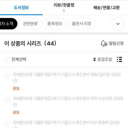
리뷰/한줄평
도서정보
배송/반품/교환
5
저자 소개
관련분류
품목정보
출판사 리뷰
이 상품의 시리즈
44
알림신청
전체선택
품절포함
100발100중 기출문제집 1학기 기말고사 중2 영어 YBM 김은형 (2026
년)
품절
100발100중 기출문제집 1학기 기말고사 중2 영어 지학사 송미정 (2026
년)
품절
100발100중 기출문제집 1학기 기말고사 중2 영어 비상 황종배 (2026