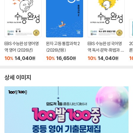
EBS 수능완성 영어영
완자 고등 통합과학 2
EBS 수능완성 국어영
2
역 영어 (2026년)
(2026년용)
역 독서·문학·화법과 작
론
문 (2026년)
(
10
14,040
10
16,650
10
14,040
1
%
%
%
원
원
원
상세 이미지