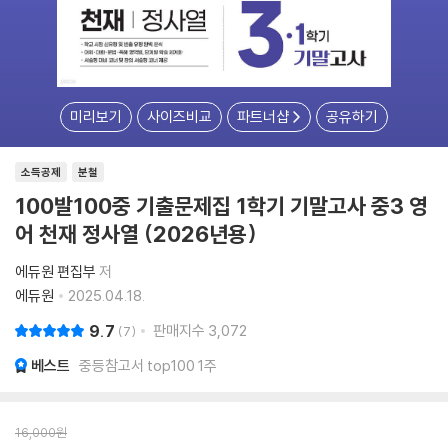
미리보기
사이즈비교
파트너샵
공유하기
소득공제
분철
100발100중 기출문제집 1학기 기말고사 중3 영
어 천재 정사열 (2026년용)
에듀원 편집부
저
에듀원
2025.04.18.
9.7
판매지수
3,072
7
베스트
중등참고서 top100 1주
16,000
원