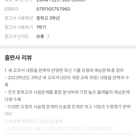
- 서술형으로 끝내기 + 창의 서술형
ISBN13
9791165757960
(6) Lesson 04 본문 암기
참고서 사용학년
중학교 3학년
- 교과서 본문 손으로 익히기
참고서 사용학기
1학기
Special Lesson 1 The Frog Prince Continued
(1) 어휘
참고서 난이도
보통
- 교과서 속 핵심 어휘
- 교과서 어휘 다지기
출판사 리뷰
(2) 본문
- 교과서 속 핵심 본문
1. 새 교과서 내용을 완벽히 반영한 최신 기출 유형의 예상문제 총 망라
- 교과서 본문 다지기
- 2023학년도 3학년 새 교과서(2015 개정 교육 과정) 내용을 완벽히 수
(3) Special Lesson 실전문제
록
- 학교 시험 100점 맞기
- 전국 중학교의 시험문제를 종합 분석하여 가장 높은 출제율의 예상문제
(4) Special Lesson 본문 암기
다량 수록
- 교과서 본문 손으로 익히기
- 다양한 유형의 서술형 문제와 논술형 문제로 학교 시험과 수행평가 완벽
대비
Lesson 05 Pictures Speak a Thousand Words
2. 학습에 최적화된 구성으로 설계
(1) 어휘
- 교과서의 모든 내용이 자연스럽게 각인되는 단계별 학습 설계
- 교과서 속 핵심 어휘
- 수업 또는 자기주도학습을 통해 학습 내용을 완벽하게 습득할 수 있는 구