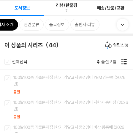
리뷰/한줄평
도서정보
배송/반품/교환
7
저자 소개
관련분류
품목정보
출판사 리뷰
이 상품의 시리즈
44
알림신청
전체선택
품절포함
100발100중 기출문제집 1학기 기말고사 중2 영어 YBM 김은형 (2026
년)
품절
100발100중 기출문제집 1학기 기말고사 중2 영어 지학사 송미정 (2026
년)
품절
100발100중 기출문제집 1학기 기말고사 중2 영어 비상 황종배 (2026