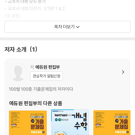
- 교과서 대화 모두 보기
- 교과서 대화 다지기 : STEP 1 & 2
(3) 문법
- 교과서 속 핵심 문법
목차 더보기
- 교과서 핵심 문법 다지기
- 교과서 문법 다지기 : STEP 1 & 2 & 서술형
(4) 본문
저자 소개
1
- 교과서 속 핵심 본문
- 교과서 본문 다지기
- 교과서 속 기타 지문
저
에듀원 편집부
(5) Lesson 03 실전문제
관심작가 알림신청
- 영역별 실력 굳히기 : 어휘, 대화, 문법, 독해
- 학교 시험 100점 맞기 STEP 1
100발 100중 기출문제집의 저자이다.
- 학교 시험 100점 맞기 STEP 2
- 서술형으로 끝내기 + 창의 서술형
에듀원 편집부
의 다른 상품
(6) Lesson 03 본문 암기
- 교과서 본문 손으로 익히기
Lesson 04 Dreaming of My Future