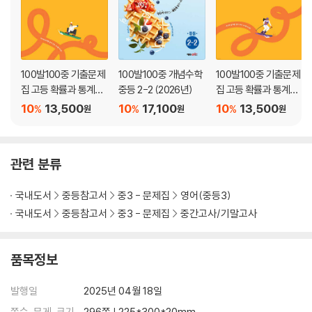
(1) 어휘
- 교과서 속 핵심 어휘
- 교과서 어휘 다지기 : STEP 1 & 2
(2) 대화
100발100중 기출문제
100발100중 개념수학
100발100중 기출문제
- 교과서 속 핵심 대화
집 고등 확률과 통계
중등 2-2 (2026년)
집 고등 확률과 통계
- 교과서 대화 모두 보기
(하) (2026년)
(상) (2026년)
10
13,500
10
17,100
10
13,500
- 교과서 대화 다지기 : STEP 1 & 2
%
%
%
원
원
원
(3) 문법
- 교과서 속 핵심 문법
- 교과서 핵심 문법 다지기
관련 분류
- 교과서 문법 다지기 : STEP 1 & 2 & 서술형
(4) 본문
국내도서
중등참고서
중3 - 문제집
영어(중등3)
- 교과서 속 핵심 본문
국내도서
중등참고서
중3 - 문제집
중간고사/기말고사
- 교과서 본문 다지기
- 교과서 속 기타 지문
품목정보
(5) Lesson 04 실전문제
- 영역별 실력 굳히기 : 어휘, 대화, 문법, 독해
발행일
2025년 04월 18일
- 학교 시험 100점 맞기 STEP 1
- 학교 시험 100점 맞기 STEP 2
쪽수, 무게, 크기
296쪽 | 225*300*20mm