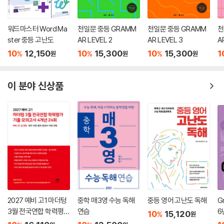
워드마스터 Word Ma
천일문 중등 GRAMM
천일문 중등 GRAMM
천
ster 중등 고난도
AR LEVEL 2
AR LEVEL 3
A
10
12,150
10
15,300
10
15,300
1
%
%
%
원
원
원
이 분야 신상품
2027 예비 고1 마더텅
중학 매3영 수능 독해
중등 영어 고난도 독해
G
3월 전국연합 학력평가
연습
6
10
15,120
%
원
기출 모의고사 4개년 2