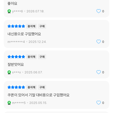
좋아요
8. 교과서 본문 손으로 익히기
교과서 본문을 문장 단위로 다시 써봄으로써 자기주도적인 반복 학습이 가
y****6
2026.07.18.
0
능하도록 함
종이책
구매
9. X-10(특별부록)
내신용으로 구입했어요
Part I(시험대비 암기노트)
- 교과서 어휘 및 표현, 대화 2단계, 본문 5단계의 단계별 쓰기 강화 훈련
m*******4
2025.12.24.
0
수록
- 시험에 나올 만한 교과서 핵심 문장 복습 코너 수록
종이책
구매
Part II(최종점검 모의고사)
- 실제 기출 문제와 동일한 유형의 문제들을 단원별로 풀어봄으로써 실전
잘받앗어요
에서 고득점을 받을 수 있도록 구성
x***x
2025.06.07.
0
종이책
구매
쿠폰이 있어서 기말 대비용으로 구입했어요
m*****5
2025.05.15.
0