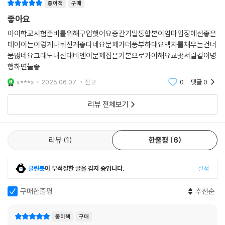
다양한 쓰기 문제를 통해 서술형 문항에도 철저하게 대비할 수 있도록 함
종이책
구매
- 교과서 본문 손으로 익히기
좋아요
4. 교과서 속 핵심 본문 / 교과서 본문 다지기 / 교과서 속 기타 지문
아이학교시험준비를위해구입햇어요중간기말통합본이엄마입장에선좋은
끊어 읽기와 구문 분석, 단답형 문제, 빈칸 완성 문제를 통해 교과서 본문을
데아이는이렇게나눠진게좋다네요문제가더풍부하대요백자를채우는건너
확실하게 학습할 수 있게 하고, 교과서 내 기타 지문들을 모두 수록하여 점
뭄많네요그래도내신대비엔이문제집은기본으로가야해요교괏서랄같이병
검할 수 있도록 함
행하면늘좋
x***x
2025.06.07.
신고
0
댓글
0
5. 영역별 실력 굳히기
어휘, 대화, 문법, 독해의 각 영역별로 서술형 및 논술형 문제를 포함한 다
리뷰 전체보기
양한 문제들을 풀어봄으로써 학교시험에 적응 할 수 있도록 함
6. 학교시험 100점 맞기 Step 1, 2
리뷰
1
한줄평
6
실전에 가까운 기출 유형 문제를 풀며 다시 한 번 실력을 점검함으로써 시
험에 완벽 대비할 수 있도록 함
클린봇
이 부적절한 글을 감지 중입니다.
설정
7. 서술형으로 끝내기 / 창의 서술형
구매한줄평
추천순
다양한 유형의 서술형 문제 풀이를 통해 기본 서술형 문제뿐만 아니라 신
경향 서술형 문제, 쓰기 수행평가까지 모두 대비할 수 있도록 함
종이책
구매