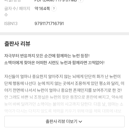
글자 수/ 페이지
약 164쪽
수
ISBN13
9791171716791
출판사 리뷰
자극부터 반응까지 모든 순간에 함께하는 뉴런 등장!
소맥이에게 찾아온 어떠한 시련도 뉴런과 함께라면 끄떡없어!
자신들이 얼마나 중요한지 알아주지 않는 뇌에게 단단히 화가 난 뉴런이
단체 행동에 나선다. 눈에 띄지 않는 곳에서 조용하게 있던 평소와 달리, 이
야기 전면에 나서서 뉴런이 얼마나 중요한 존재인지를 보여주기로 한 것!
안 그래도 바쁜 뇌 조정실은 뉴런의 잦은 등장으로 혼란에 빠지고, 약속에
늦어 바삐 달려가던 소맥이는 불의의 사고까지 당한다. 다음 날, 엄마는 소
맥이가 다시는 다치지 않도록 체력을 키우기 위해 마을 체육 대회에 내보
내는데… 과연 뉴런은 자존심을 회복하고, 뇌와 화해할 수 있을까? 평소에
출판사 리뷰 더보기
운동을 전~혀 안 하던 소맥이는 체육 대회에서 망신당하지 않을 수 있을