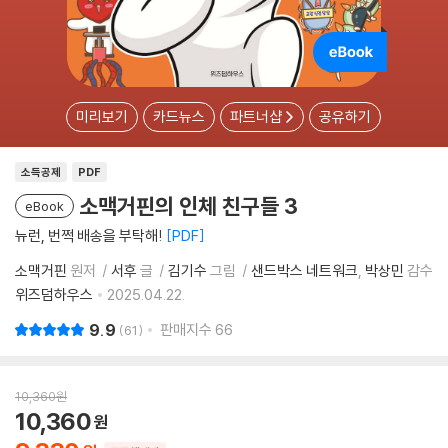
미리보기
카드뉴스
파트너샵
공유하기
소득공제
PDF
소맥거핀의 인체 친구들 3
eBook
뉴런, 번쩍 배송을 부탁해!
PDF
소맥거핀
원저
서후
글
김기수
그림
샌드박스 네트워크
박상민
감수
위즈덤하우스
2025.04.22.
9.9
판매지수
66
61
10,360
원
10,360