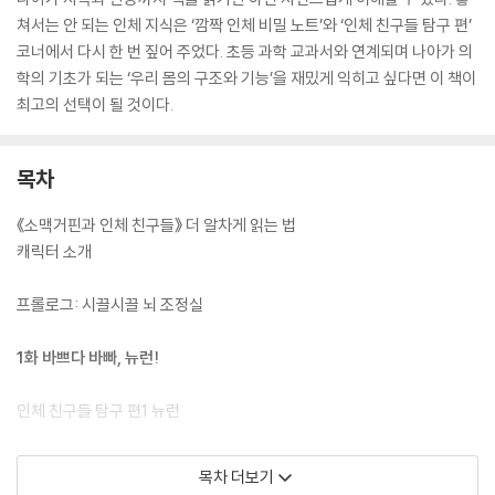
쳐서는 안 되는 인체 지식은 ‘깜짝 인체 비밀 노트’와 ‘인체 친구들 탐구 편’
코너에서 다시 한 번 짚어 주었다. 초등 과학 교과서와 연계되며 나아가 의
학의 기초가 되는 ‘우리 몸의 구조와 기능’을 재밌게 익히고 싶다면 이 책이
최고의 선택이 될 것이다.
목차
《소맥거핀과 인체 친구들》 더 알차게 읽는 법
캐릭터 소개
프롤로그: 시끌시끌 뇌 조정실
1화 바쁘다 바빠, 뉴런!
인체 친구들 탐구 편1 뉴런
2화 긴장하면 교감 신경이 짜잔!
목차 더보기