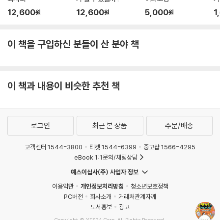
12,600
12,600
5,000
1
원
원
원
이 책을 구입하신 분들이 산 분야 책
이 책과 내용이 비슷한 추천 책
로그인
최근 본 상품
주문/배송
고객센터 1544-3800
티켓 1544-6399
중고샵 1566-4295
eBook 1:1문의/채팅상담
예스이십사(주) 사업자 정보
이용약관
개인정보처리방침
청소년보호정책
PC버전
회사소개
거래처관계자께
도서홍보
광고
Copyright © YES24 Corp. All Rights Reserved.