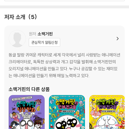
인체 친구들 탐구 편2 신경계
저자 소개
5
3화 최고의 슛을 뉴런이?
인체 친구들 탐구 편3 신경 전달 물질
원저
소맥거핀
깔깔 소맥이네 놀이터1 인체 친구들 퀴즈
관심작가 알림신청
4화 모든 감각을 집중해!
동글 말랑 귀여운 캐릭터로 세계 각국에서 널리 사랑받는 애니메이션
크리에이터로, 독특한 상상력과 개그 감각을 발휘해 소맥거핀만의
인체 친구들 탐구 편4 감각 기관
오리지널 애니메이션을 만들고 있다. 누구나 공감할 수 있는 재미있
는 애니메이션을 만들기 위해 매일 노력하고 있다.
5화 뼈는 삐걱, 근육은 욱신
소맥거핀
의 다른 상품
인체 친구들 탐구 편5 운동 기관
6화 어지럼증을 멈춰 줘!
인체 친구들 탐구 편6 자극과 반응