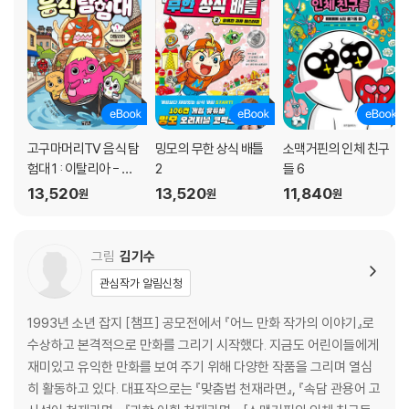
고구마머리TV 음식 탐
밍모의 무한 상식 배틀
소맥거핀의 인체 친구
험대 1 : 이탈리아 - 피
2
들 6
자 괴물의 습격!
13,520
13,520
11,840
원
원
원
그림
김기수
관심작가 알림신청
1993년 소년 잡지 [챔프] 공모전에서 『어느 만화 작가의 이야기』로
수상하고 본격적으로 만화를 그리기 시작했다. 지금도 어린이들에게
재미있고 유익한 만화를 보여 주기 위해 다양한 작품을 그리며 열심
히 활동하고 있다. 대표작으로는 『맞춤법 천재라면』, 『속담 관용어 고