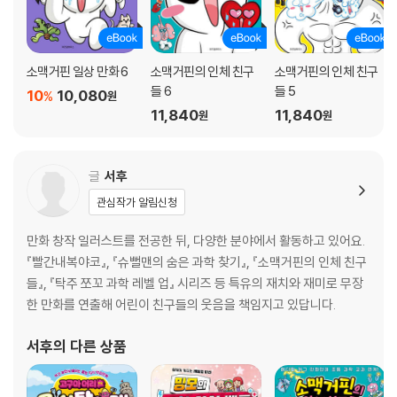
깔깔 소맥이네 놀이터2 나만의 만화 완성하기
에필로그: 뇌의 간절한 사과 공지
소맥거핀 일상 만화 6
소맥거핀의 인체 친구
소맥거핀의 인체 친구
들 6
들 5
10
10,080
%
원
11,840
11,840
원
원
글
서후
관심작가 알림신청
만화 창작 일러스트를 전공한 뒤, 다양한 분야에서 활동하고 있어요.
『빨간내복야코』, 『슈뻘맨의 숨은 과학 찾기』, 『소맥거핀의 인체 친구
들』, 『탁주 쪼꼬 과학 레벨 업』 시리즈 등 특유의 재치와 재미로 무장
한 만화를 연출해 어린이 친구들의 웃음을 책임지고 있답니다.
서후
의 다른 상품