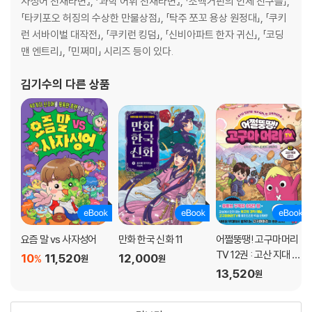
사성어 천재라면』, 『과학 어휘 천재라면』, 「소맥거핀의 인체 친구들」,
「타키포오 허징의 수상한 만물상점」, 「탁주 쪼꼬 용상 원정대」, 「쿠키
런 서바이벌 대작전」, 「쿠키런 킹덤」, 「신비아파트 한자 귀신」, 「코딩
맨 엔트리」, 「민쩌미」 시리즈 등이 있다.
김기수
의 다른 상품
요즘 말 vs 사자성어
만화 한국 신화 11
어쩔뚱땡! 고구마머리
TV 12권 : 고산 지대 히
10
11,520
12,000
%
원
원
말라야 탈출 작전!
13,520
원