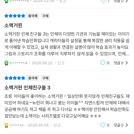
s*******8
2025.03.06.
신고
1
댓글
0
는 시리즈에요.『멍은 왜 드는 걸까?긴장하면 정말 오줌이
마려울까?왜 레몬을 보면 침이 고일까? 』
종이책
구매
소맥거핀
소맥거핀 인체 친구들 3는 인체의 다양한 기관과 기능을 재미있는 이야기
로 풀어낸 학습만화입니다.캐릭터들의 설정을 통해 복잡한 생리 작용을 쉽
게 이해할 수 있었고, 실제 생활과 연결된 설명이 많아 학습 효과가 높아요.
그림과 스토리가 조화를 이루어 지루하지 않게 읽을 수 있었으며, 인체에
대한 흥미를 키우기에 좋은 책이에요!
b******4
2026.06.22.
신고
0
댓글
0
종이책
구매
소맥거핀 인체친구들 3
초등 아이들이 좋아하는 소맥거핀 ! 일상만화 못지않게 인체친구들도 재
미있어 하네요~뉴런이 뭐냐고 묻는 아이들^^ 자연스럽게 인체에 대해서
궁금해 하기도 하고 책을 꼭 쥐고 다녀요 ㅎㅎ책이랑 안친해서 학습만화도
잘안보는데 소맥이는 시리즈별로 다갖고싶어해요 ㅎㅎㅎ
i*****e
2026.05.05.
신고
0
댓글
0