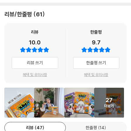
까?
리뷰/한줄평
61
총 조회수 약 5,200만 회의 인기 동영상 ‘인체 친구들의 하루’를 바탕으로
한 「소맥거핀의 인체 친구들」 시리즈는 오리지널 스토리로 매 권 새로운 인
체 캐릭터가 등장한다. 3권에서는 소맥이가 긴장하면 나타나는 교감 신경
리뷰
한줄평
담당 뉴런 등 각종 뉴런과 뼈와 근육 등의 운동 기관, 눈과 피부 등의 감각
10.0
9.7
기관이 각각의 특징을 살린 캐릭터로 등장해 재미와 유익함을 더한다.
초등 과학 교과와 연계된
리뷰 쓰기
한줄평 쓰기
국내 최초 메디컬 개그 만화 시리즈!
혜택 및 유의사항
혜택 및 유의사항
3권에는 초등 과학 6학년 2학기의 ‘우리 몸의 구조와 기능’의 주요 정보들
을 가득 담았다. 자극을 받아들이는 감각 기관, 우리 몸이 자극에 반응하는
원리, 뼈와 근육 등 운동 기관에 대해서도 알 수 있다. 뿐만 아니라 중학교,
27
고등학교 과학 교과서의 인체 단원에서 배울 내용까지도 만화 속에서 어렵
더보기
지 않게 받아들일 수 있다. 뉴런, 신경계, 시냅스, 신경 전달 물질, 반사 등
자칫 복잡하게 느껴지는 과학 개념도 초등학생 눈높이에 맞춘 귀여운 캐릭
7
11
터와 재미있는 스토리 덕분에 자연스럽게 이해할 수 있을 것이다.
리뷰
47
한줄평
14