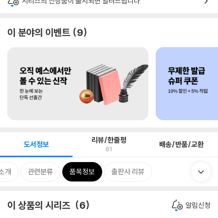
시리즈의 신상품이 출시되면 알려드립니다.
이 분야의 이벤트
9
리뷰/한줄평
도서정보
배송/반품/교환
61
 소개
관련분류
품목정보
출판사 리뷰
이 상품의 시리즈
6
알림신청