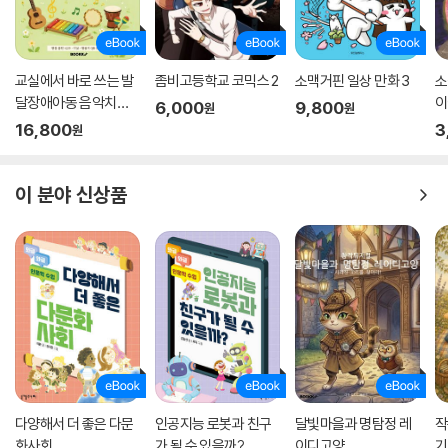
교실에서 바로 쓰는 발
좀비고등학교 코믹스 2
소맥거핀 일상 만화 3
소
달장애아동 음악치료
이
6,000
9,800
원
원
프로그램
16,800
3
원
이 분야 신상품
다양해서 더 좋은 다문
인공지능 로봇과 친구
달빛마을과 명탐정 레
작
화사회
가 될 수 있을까?
이디고양
기