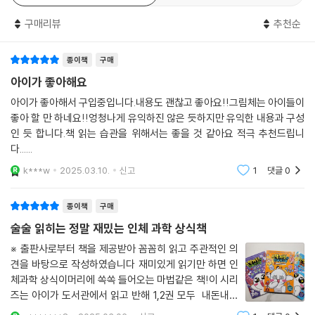
만화를 통해서 미처 전달하지 못한 지식은 정보 페이지에서 더욱 상세하게
구매리뷰
추천순
다루고 있다. ‘뉴런에는 전기가 흐른다!’나 ‘왜 머리카락은 잘라도 아프지
않을까?’ 같은 흥미로운 주제를 친절한 설명과 일러스트로 풀어낸다. 만화
종이책
구매
적 표현으로 혹시나 오해할 수 있는 부분은 ‘진실 혹은 거짓’ 코너를 두어
정확한 정보를 전달했다.
아이가 좋아해요
아이가 좋아해서 구입중입니다.내용도 괜찮고 좋아요!!그림체는 아이들이
좋아 할 만 하네요!!엉청나게 유익하진 않은 듯하지만 유익한 내용과 구성
인 듯 합니다.책 읽는 습관을 위해서는 좋을 것 같아요 적극 추천드립니
다......
k***w
2025.03.10.
신고
1
댓글
0
종이책
구매
술술 읽히는 정말 재밌는 인체 과학 상식책
※ 출판사로부터 책을 제공받아 꼼꼼히 읽고 주관적인 의
견을 바탕으로 작성하였습니다 재미있게 읽기만 하면 인
체과학 상식이머리에 쏙쏙 들어오는 마법같은 책!이 시리
즈는 아이가 도서관에서 읽고 반해 1,2권 모두 내돈내산
으로 구입해 보고또보는 힐링책 중 한 권일 정도로 애정하