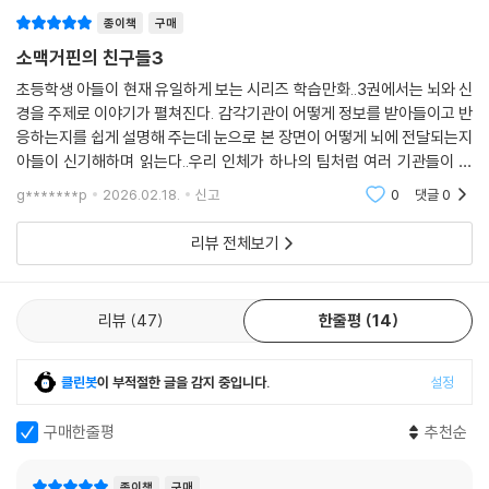
종이책
구매
소맥거핀의 친구들3
초등학생 아들이 현재 유일하게 보는 시리즈 학습만화..3권에서는 뇌와 신
경을 주제로 이야기가 펼쳐진다. 감각기관이 어떻게 정보를 받아들이고 반
응하는지를 쉽게 설명해 주는데 눈으로 본 장면이 어떻게 뇌에 전달되는지
아들이 신기해하며 읽는다..우리 인체가 하나의 팀처럼 여러 기관들이 서
로 협력하며 몸을 지켜나가는 모습을 아이들에게 자연스럽게 흥미롭게 습
g*******p
2026.02.18.
신고
0
댓글
0
득 가능하게 하는
리뷰 전체보기
리뷰
47
한줄평
14
클린봇
이 부적절한 글을 감지 중입니다.
설정
구매한줄평
추천순
종이책
구매