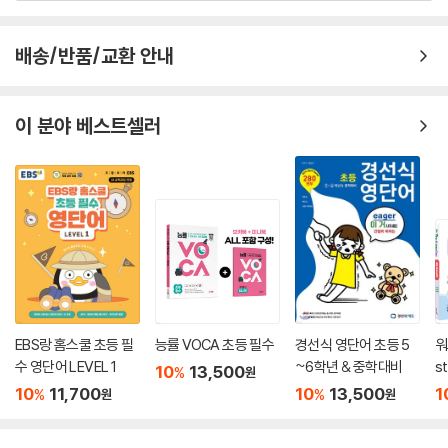
배송/반품/교환 안내
이 분야 베스트셀러
EBS랑 홈스쿨 초등 필
능률 VOCA 초등 필수
경선식 영단어 초등 5
워
수 영단어 LEVEL 1
~6학년 & 중학대비
s
10
13,500
%
원
E
10
11,700
10
13,500
1
%
%
원
원