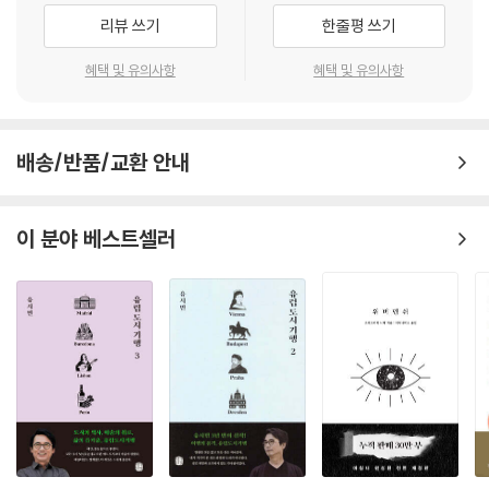
우리의 관계는 계약적이다. 계약의 이름으로 우리의 불평등은 정당화된다.
이 책의 키워드는 사람, 장소, 그리고 환대이다. 이 세 개념은 맞물려서 서
리뷰 쓰기
한줄평 쓰기
다른 한편 우리는 사람으로서 연결되어 있다. 사람으로서 우리는 서로 평
로를 지탱한다. 사람임은 일종의 자격이며, 타인의 인정을 필요로 한다. 우
등하다. 계약관계의 기초에는 사람으로서의 평등이 있다. 현대자본주의 사
리는 환대에 의해 사회 안에 들어가며 사람이 된다. 사람이 된다는 것은 자
혜택 및 유의사항
혜택 및 유의사항
회에서 사람들은 형식적으로 평등하지만 실질적으로 불평등하다. 하지만
리/장소를 갖는다는 것이다. 환대는 자리를 주는 행위이다. 사람과 장소를
여기서 우리는 물어야 한다. 경제질서 속에서의 우리의 위치가 과연 사회
근원적으로 연관된 개념으로 본다는 점에서 이러한 접근은 한나 아렌트와
관계에 아무런 영향을 미치지 않을까?_162쪽
유사하다. 아렌트에 따르자면, 사회는 물리적으로 분명한 윤곽을 갖는 객
배송/반품/교환 안내
관적인 실체가 아니라 ‘내가 타인에게 현상하고, 타인이 나에게 현상하는
사회 안에서 우리가 갖는 자리가 장소들에 대한 권리 속에서 또는 우리의
공간’이다. 하지만 아렌트의 관심이 주로 정치적, 법적 문제에 맞추어져 있
몸이 장소들과 맺는 관계 속에서 표현되기 때문이다. 물리적인 의미에서
다면, 김현경은 공동체와 주체를 구성하는 상징적이고 의례적인 층위로 시
이 분야 베스트셀러
사회는 하나의 장소이며, 사회의 구성원이 된다는 것은 곧 이 장소에 대해
야를 확장한다. 사람은 법적 주체일 뿐 아니라, 일상의 의례를 통해 재생산
권리를 갖는다는 것, 손님이자 주인으로서 환대받을 권리와 환대할 권리를
되는 대상이기도 하다는 것이다.
갖는다는 것이다. 예를 들어 서울역의 노숙자들. 그들은 갈 데가 없어서 거
‘상호작용 질서interaction order’에 대한 사회학자 어빙 고프먼의 연구
기 있는 것인데, ‘갈 데가 없다’는 표현은 그들이 이 사회 안에서 갖고 있는
는 이러한 확장에 결정적인 도움을 준다. 김현경은 상호작용 질서 대 사회
자리의 위태로움을 드러낸다._289쪽
구조라는 고프먼의 이분법을 따르면서, 상호작용 질서에서의 형식적 평등
과 구조 안에서의 실질적 불평등이 어떻게 현대 사회 특유의 긴장을 가져
로마에서는 영아 유기expositio가 성행했는데, 유기된 아이를 데려다 키
오는지 설명한다. 현대 사회는 우리가 잘살건 못살건 배웠건 못 배웠건 모
운 사람은 그 아이를 종으로 부리든지 내다 팔든지 마음대로 할 수 있었다
두 사람으로서 평등하다고 선언한다. 하지만 우리를 사람으로 만들어주는
(양자로 삼을 수도 있었지만 그런 경우는 드물었다). 아이가 버려졌을 때
것은 추상적인 관념이 아니라 우리가 매일매일 다른 사람들로부터 받는 대
이미 “죽은 목숨”이었다는 생각이 이러한 관행을 정당화하였다. 말하자
접이다. 사람행세를 하고 사람대접을 받는 데 물질적인 조건들은 여전히