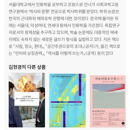
인격에 대한 의례
서울대학교에서 인류학을 공부하고 프랑스로 건너가 사회과학고등
배제와 낙인
연구원에서 ‘역사와 문명’ 전공으로 박사학위를 받았다. 학위 논문은
신분과 모욕
한국의 근대화와 해외유학 관행에 대한 것이었다. 한국에 돌아온 뒤
사회의 발견
에는 서울대, 덕성여대, 연세대 등에서 인류학을 가르쳤다. 독립연구
“사람이 되어라”
자로서의 정체성을 추구하고 있으며, 학술 논문에도 대중적인 에세
굴욕에 대하여
이에도 속하지 않는 새로운 글쓰기 형식을 실험하고 있다. 지은 책으
로 『사람, 장소, 환대』, 『공간주권으로의 초대』(공저)가, 옮긴 책으로
5장 우정의 조건
는 『언어와 상징권력』, 『역사를 어떻게 쓰는가』(공역) 등이 있다.
순수한 우정과 순수한 선물
가부장제를 보완하는 국가
김현경
의 다른 상품
증여와 환대
공동체에 대한 두 개의 상상
6장 절대적 환대
신원을 묻지 않는 환대
보답을 요구하지 않는 환대
복수하지 않는 환대
7장 신성한 것