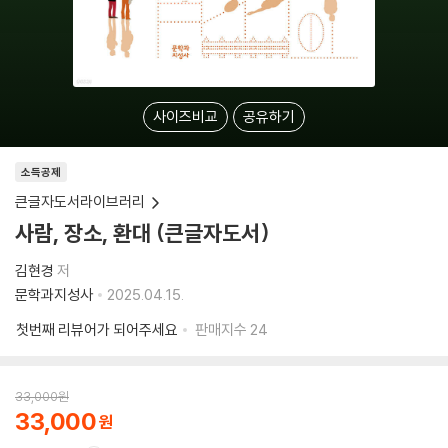
사이즈비교
공유하기
소득공제
큰글자도서라이브러리
사람, 장소, 환대 (큰글자도서)
김현경
저
문학과지성사
2025.04.15.
첫번째 리뷰어가 되어주세요
판매지수
24
33,000
원
33,000