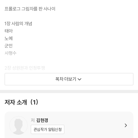
프롤로그 그림자를 판 사나이
1장 사람의 개념
태아
노예
군인
사형수
2장 성원권과 인정투쟁
주인과 노예
목차 더보기
외국인의 문제
오염의 메타포
저자 소개
1
3장 사람의 연기/수행
가면과 얼굴
명예와 존엄
저
김현경
관심작가 알림신청
4장 모욕의 의미