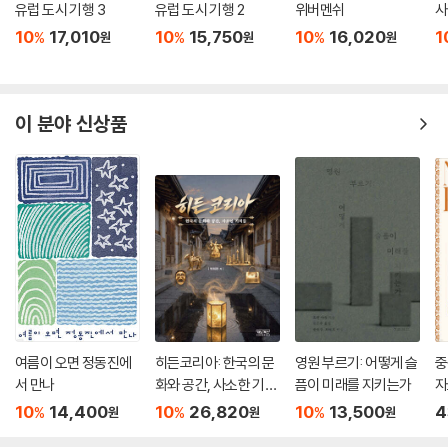
면, 아이가 자기를 거두어준 사람에게 생명을 빚졌다는 생각, 그리고 생명
유럽 도시 기행 3
유럽 도시 기행 2
위버멘쉬
사
중요하게 작용한다. 신자유주의의 모순은 상호작용 질서의 차원에서는 모
에 대한 빚은 생명으로만(즉 일생을 바쳐서만) 갚을 수 있다는 생각이다.
10
17,010
10
15,750
10
16,020
1
%
%
%
원
원
원
든 인간의 존엄성을 주장하면서, 구조의 차원에서는 사람들에게서 자신의
그러나 이것은 증여의 논리이지 환대의 논리가 아니다. 환대라는 관점에서
존엄을 지킬 수단을 빼앗는다는 것이다.
보면, 버림받은 아이는 목숨을 건진 뒤에도 사회 안으로 들어오지 못한다
이와 연장선상에서, 근대 이전에 존재하던 신분적 모욕이 어떻게 신자유주
고 말할 수 있다. 그를 구조한 노예 상인은 그의 죽음을 유예했을 뿐, 그를
의 체제에서 새로운 형태의 더욱 미묘하고 일반화된 모욕, 즉 굴욕의 형태
이 분야 신상품
환대한 게 아니다. 그들의 관계를 특징짓는 것은 오히려 지속적인 적대이
로 등장하는가에 대한 분석은 아주 날카롭다.
다. 노예 상인은 아무 때나 아이를 죽일 수 있고, 매질과 모욕으로 끊임없이
죽음을 환기시키면서 아이의 복종을 끌어내기 때문이다._216~17쪽
예고 없이 실직을 당할 때, 일한 대가가 터무니없이 적을 때, 아무리 절약해
--- 본문 중에서
도 반지하 셋방을 벗어날 수 없을 때 사람들은 굴욕을 느낀다. 하지만 이것
은 모욕으로 여겨지지 않는다. 이론적으로 모욕은 구조가 아니라 상호작용
질서에 속하는 문제이기 때문이다. 나를 해고한 사장도, 월세를 올려달라
는 주인집 할머니도 나를 모욕하려는 의도가 있었던 것은 아니다. 그들은
시장의 법칙에 따라(즉 구조의 담지자로서 구조가 명하는 대로) 행동했을
뿐이다. 그들은 매우 예의 바르게, 심지어 미안해하면서 자기들의 입장을
전달하지 않았던가? 누구도 나를 모욕하지 않았다면, 내가 느끼는 굴욕감
여름이 오면 정동진에
히든코리아: 한국의 문
영원 부르기: 어떻게 슬
중
은 전적으로 나 자신의 문제가 된다.
서 만나
화와 공간, 사소한 기적
픔이 미래를 지키는가
자
들
10
14,400
10
26,820
10
13,500
4
%
%
%
원
원
원