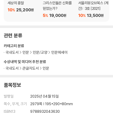
세상의 종말
그리스인들은 신화를
서울리뷰오브북스 (계
죽은 자의 자리
믿었는가?
간) : 3호 [2021]
10
25,200
%
원
서바이벌 로터리
5
19,000
10
13,500
%
%
원
원
부록 장소에 대한 두 개의 메모
장소/자리의 의미
관련 분류
여성과 장소/자리
카테고리 분류
감사의 말
국내도서
인문
인문/교양
인문에세이
수상내역 및 미디어 추천 분류
국내도서
큰글자도서
인문
품목정보
발행일
2025년 04월 15일
쪽수, 무게, 크기
2979쪽 | 195*290*80mm
ISBN13
9788932043630