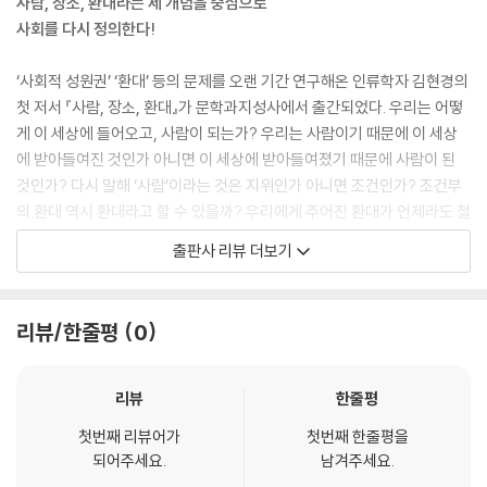
사람, 장소, 환대라는 세 개념을 중심으로
_54쪽
사회를 다시 정의한다!
외국인에 대한 환대의 철회는 그들에게 ‘돌아갈 곳이 있다’는 생각에 의해
‘사회적 성원권’ ‘환대’ 등의 문제를 오랜 기간 연구해온 인류학자 김현경의
정당화된다. ‘우리나라에서 받는 대접이 못마땅하다면 자기네 나라로 가면
첫 저서 『사람, 장소, 환대』가 문학과지성사에서 출간되었다. 우리는 어떻
된다.’ 하지만 삶의 터전을 한번 바꾸었다가 다시 바꾸기란 쉬운 일이 아니
게 이 세상에 들어오고, 사람이 되는가? 우리는 사람이기 때문에 이 세상
다. 게다가 ‘외국인’이라는 말 속에 함축되어 있는 다른 장소는 종종 허구적
에 받아들여진 것인가 아니면 이 세상에 받아들여졌기 때문에 사람이 된
인 것으로 밝혀진다. 나는 두 가지 예를 들고 싶다. 하나는 재일조선인들의
것인가? 다시 말해 ‘사람’이라는 것은 지위인가 아니면 조건인가? 조건부
‘조선’이고, 다른 하나는 남아프리카 공화국 원주민들의 ‘홈랜드’인 반투스
의 환대 역시 환대라고 할 수 있을까? 우리에게 주어진 환대가 언제라도 철
탄Bantustan이다._69쪽
회될 수 있다면, 우리는 진정한 의미에서 환대되지 않은 게 아닐까? 이 책
출판사 리뷰 더보기
은 이러한 질문들에 답하며, 사회를 ‘시계’(즉 기능을 가진 구조들의 총체)
시설에 수용된 사람들은 일반적으로 자율성을 박탈당하고 사소한 것까지
나 ‘벌집’(재생산적 실천을 하는 주체들에 의해 재생산되는 구조)에 비유
잔소리를 들으면서, “나이의 위계에서 돌이킬 수 없이 강등되었다는 공포
하는 구조기능주의에서 벗어나, 사람, 장소, 환대라는 세 개념을 중심으로
리뷰/한줄평
0
감”을 경험한다. 아이의 이미지는 여기서 그들의 신체와 정신이 더 쉽게 침
사회를 다시 정의하는 것을 목표로 삼는다.
범될 수 있음을 표시한다. 그들은 더 작은 명예를 지니며, 더 쉽게 모욕당하
고, 그러면서 그 모욕의 무게를 평가절하당한다. 그들은 불완전한 사람, ‘모
리뷰
한줄평
자라는’ 사람이다. 그들의 그림자는 남들보다 작고 희미하다._141쪽
“사람이라는 것은 사람으로 인정된다는 것이다.
첫번째 리뷰어가
첫번째 한줄평을
사회의 경계는 이 나날의 인정투쟁 속에서 끊임없이 다시 그어진다.”
되어주세요.
남겨주세요.
우리는 노동자나 자본가로서, 혹은 소비자나 생산자로서 시장에서 만난다.