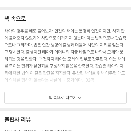
책 속으로
태아의 경우를 예로 들어보자. 인간의 태아는 분명히 인간이지만, 사회 안
에 들어오지 않았기에 사람으로 여겨지지 않는다. 이는 법적으로나 관습적
으로나 그러하다. 법은 인간 생명이 출생과 더불어 사람의 지위를 얻는다
고 명시한다. 출생이란 태아가 어머니의 자궁 바깥으로 나와서 모체와 분
리되는 것을 말한다. 그 전까지 태아는 모체의 일부로 간주된다. 이는 태아
를 죽이는 행위가 살인죄를 구성하지 않음을 함축한다. 관습은 태아의 지
위에 대한 법의 이 같은 판단을 지지한다. 유산된 태아를 위해 아무런 애도
의 의례를 행하지 않는다는 사실이 그 증거이다._32쪽
현대의 사형제도는 이와 대조적으로, 범죄자를 격리된 장소로 끌고 가서
책 속으로 더보기
소수의 입회인이 지켜보는 가운데 조용히 안락사시키는 방법을 택한다. 범
죄자가 이미 사회 바깥에 있다는 생각은 그를 좀더 ‘인간적으로’ 대우하는
것을 가능하게 한다. 그는 사람이 아니라 단순한 생명에 불과하기에, 그의
출판사 리뷰
고통은 어떤 상징적인 가치도 갖지 않으며, 그에 대한 마지막 배려 역시 ‘동
물 복지’를 논할 때와 유사하게, 불필요한 고통을 줄이는 문제에 집중된다.