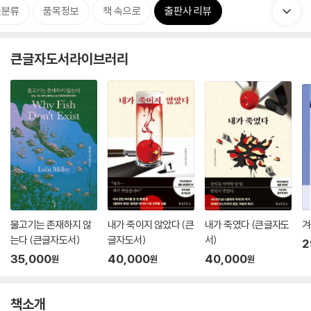
련분류
품목정보
책 속으로
출판사 리뷰
큰글자도서라이브러리
물고기는 존재하지 않
내가 죽이지 않았다 (큰
내가 죽였다 (큰글자도
겨
는다 (큰글자도서)
글자도서)
서)
2
35,000
40,000
40,000
원
원
원
책소개